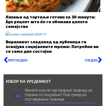
Лазањи од тортиљи готови за 30 минути:
Брз рецепт што ќе го обожава целото
семејство
Виралниот сладолед од лубеница ги
освојува социјалните мрежи: Потребни ви
се само две состојки
Prev
N
ПРЕТХОДНО
СЛЕДНО
ИЗБОР НА УРЕДНИКОТ
Жените кои не одговараат веднаш на
пораки се посреќни? Нов тренд на
поставување граници