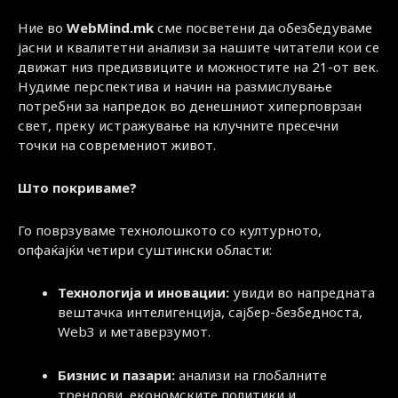
Ние во
WebMind.mk
сме посветени да обезбедуваме
јасни и квалитетни анализи за нашите читатели кои се
движат низ предизвиците и можностите на 21-от век.
Нудиме перспектива и начин на размислување
потребни за напредок во денешниот хиперповрзан
свет, преку истражување на клучните пресечни
точки на современиот живот.
Што покриваме?
Го поврзуваме технолошкото со културното,
опфаќајќи четири суштински области:
Технологија и иновации:
увиди во напредната
вештачка интелигенција, сајбер-безбедноста,
Web3 и метаверзумот.
Бизнис и пазари:
анализи на глобалните
трендови, економските политики и