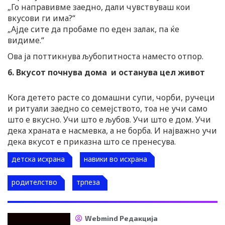
„Го направивме заедно, дали чувствуваш кои
вкусови ги има?“
„Ајде сите да пробаме по еден залак, па ќе
видиме.“
Ова ја поттикнува љубопитноста наместо отпор.
6. Вкусот почнува дома и останува цел живот
Кога детето расте со домашни супи, чорби, ручеци
и ритуали заедно со семејството, тоа не учи само
што е вкусно. Учи што е љубов. Учи што е дом. Учи
дека храната е насмевка, а не борба. И најважно учи
дека вкусот е приказна што се пренесува.
детска исхрана
навики во исхрана
родителство
трпеза
Webmind Редакција