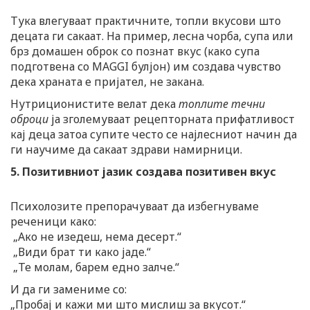
Тука влегуваат практичните, топли вкусови што
децата ги сакаат. На пример, лесна чорба, супа или
брз домашен оброк со познат вкус (како супа
подготвена со MAGGI булјон) им создава чувство
дека храната е пријател, не закана.
Нутриционистите велат дека
топлите течни
оброци
ја зголемуваат рецепторната прифатливост
кај деца затоа супите често се најлесниот начин да
ги научиме да сакаат здрави намирници.
5. Позитивниот јазик создава позитивен вкус
Психолозите препорачуваат да избегнуваме
реченици како:
„Ако не изедеш, нема десерт.“
„Види брат ти како јаде.“
„Те молам, барем едно залче.“
И да ги замениме со:
„Пробај и кажи ми што мислиш за вкусот.“