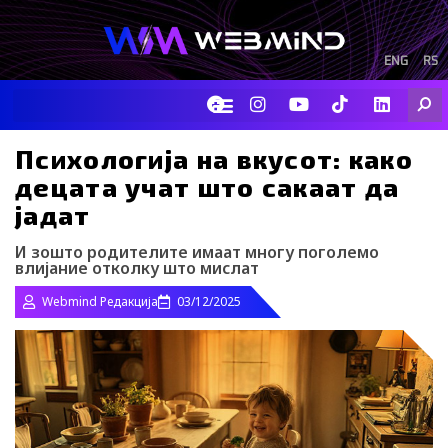
Skip
to
content
ENG
RS
F
I
Y
I
L
Searc
a
n
o
c
i
c
s
u
o
n
e
t
t
-
k
Психологија на вкусот: како
b
a
u
t
e
децата учат што сакаат да
o
g
b
i
d
o
r
e
k
i
јадат
k
a
-
n
m
t
И зошто родителите имаат многу поголемо
i
влијание отколку што мислат
k
t
Webmind Редакција
03/12/2025
o
k
-
i
c
o
n