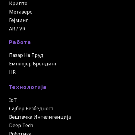
Крипто
Метаверс
Гејминг
AR / VR
Работа
Пазар На Труд
Емплојер Брендинг
HR
Технологија
IoT
Сајбер Безбедност
Вештачка Интелигенција
Deep Tech
Роботика