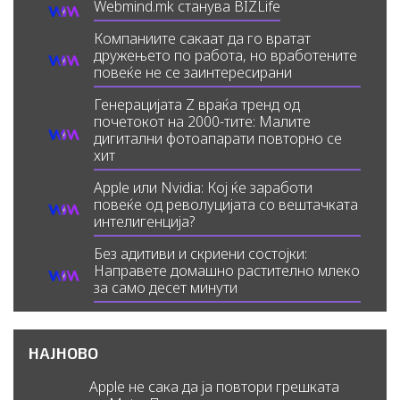
Webmind.mk станува BIZLife
Компаниите сакаат да го вратат
дружењето по работа, но вработените
повеќе не се заинтересирани
Генерацијата Z враќа тренд од
почетокот на 2000-тите: Малите
дигитални фотоапарати повторно се
хит
Apple или Nvidia: Кој ќе заработи
повеќе од револуцијата со вештачката
интелигенција?
Без адитиви и скриени состојки:
Направете домашно растително млеко
за само десет минути
НАЈНОВО
Apple не сака да ја повтори грешката