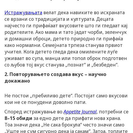
Истражувањата
велат дека навиките во исхраната
се врзани со традицијата и културата. Децата
најчесто ги прифаќаат вкусовите што ги гледаат кај
родителите. Ако мама и тато јадат чорби, зеленчук
и домашни оброци, детето природно ги прифаќа
како нормални. Семејната трпеза станува првиот
учител. Кога детето гледа дека омилените луѓе
уживаат во супа, манџа или топол оброк подготвен
со љубов тој вкус станува „познат“ и „безбеден“.
2. Повторувањето создава вкус – научно
докажано
Не постои „пребиливо дете“. Постојат само вкусови
кои не се понудени доволно пати.
Според истражување во
Appetite Journal
, потребни се
8–15 обиди
за едно дете да прифати нова храна.
Тоа значи дека „Не сака брокула“ често значи само
„Уште не сум сигурно дека ја сакам“. Затоа, топлите