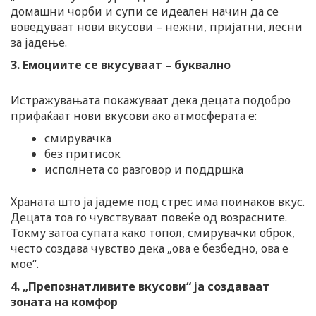
домашни чорби и супи се идеален начин да се
воведуваат нови вкусови – нежни, пријатни, лесни
за јадење.
3. Емоциите се вкусуваат – буквално
Истражувањата покажуваат дека децата подобро
прифаќаат нови вкусови ако атмосферата е:
смирувачка
без притисок
исполнета со разговор и поддршка
Храната што ја јадеме под стрес има поинаков вкус.
Децата тоа го чувствуваат повеќе од возрасните.
Токму затоа супата како топол, смирувачки оброк,
често создава чувство дека „ова е безбедно, ова е
мое“.
4. „Препознатливите вкусови“ ја создаваат
зоната на комфор