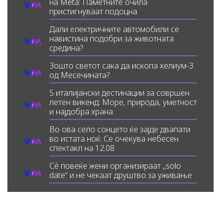
на Meta: Паметните очила
пристигнуваат подоцна
Дали електричните автомобили се
навистина подобри за животната
средина?
Зошто светот сака да ископа хелиум-3
од Месечината?
5 италијански дестинации за совршен
летен викенд: Море, природа, уметност
и најдобра храна
Во ова село сонцето ќе зајде двапати
во истата ноќ: Се очекува небесен
спектакл на 12.08
Сè повеќе жени организираат „solo
date“ и не чекаат друштво за уживање