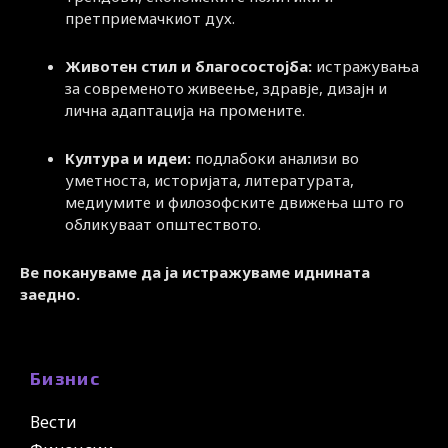
претприемачкиот дух.
Животен стил и благосостојба:
истражувања
за современото живеење, здравје, дизајн и
лична адаптација на промените.
Култура и идеи:
подлабоки анализи во
уметноста, историјата, литературата,
медиумите и филозофските движења што го
обликуваат општеството.
Ве покануваме да ја истражуваме иднината
заедно.
Бизнис
Вести