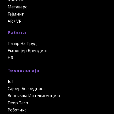
Метаверс
Гејминг
AR / VR
Работа
Пазар На Труд
Емплојер Брендинг
HR
Технологија
IoT
Сајбер Безбедност
Вештачка Интелигенција
Deep Tech
Роботика