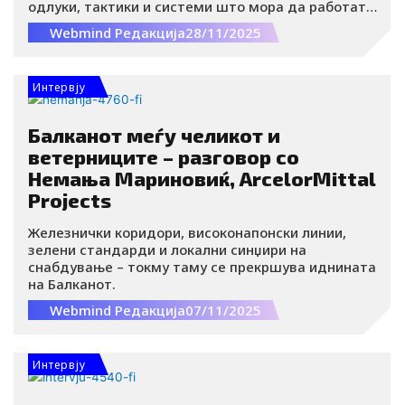
одлуки, тактики и системи што мора да работат
прецизно, секој ден, без пауза.
Webmind Редакција
28/11/2025
Интервју
Балканот меѓу челикот и
ветерниците – разговор со
Немања Мариновиќ, ArcelorMittal
Projects
Железнички коридори, високонапонски линии,
зелени стандарди и локални синџири на
снабдување – токму таму се прекршува иднината
на Балканот.
Webmind Редакција
07/11/2025
Интервју