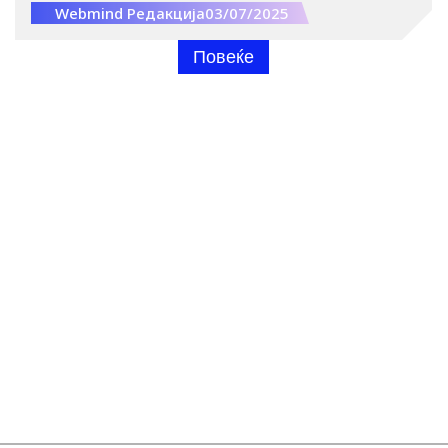
патување, низ свет каде технологијата не е само
Webmind Редакција
03/07/2025
додаток, туку животен стандард.
Повеќе