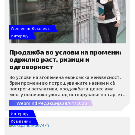
Women in Business
Интервју
Продажба во услови на промени:
одржлив раст, ризици и
одговорност
Во услови на зголемена економска неизвесност,
брзи промени во потрошувачките навики и сè
построги регулативи, продажбата денес има
многу поширока улога од остварување на таргети.
Таа значи внимателно управување со ризици,
Webmind Редакција
28/01/2026
прилагодување кон пазарните промени и
планирање на одржлив раст.
Интервју
Компании