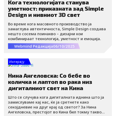
Кога технологијата станува
уметност: приказната зад Simple
Design и нивниот 3D свет
Во време кога масовното производство ја
замаглува автентичноста, Simple Design создава
нешто сосема поинакво – дизајни кои
комбинираат технологија, уметност и емоција.
Webmind Редакција
06/10/2025
Интервју
Нина Ангеловска: Со бебе во
количка и лаптоп во рака низ
дигиталниот свет на Кина
Што се случува кога дигиталната иднина што ја
замислуваме кај нас, ќе ја сретнете како
секојдневие на друг крај од светот? За Нина
Ангеловска, престојот во Кина бил токму такво