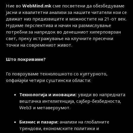
Ние во
WebMind.mk
сме посветени да обезбедуваме
јасни и квалитетни анализи за нашите читатели кои се
движат низ предизвиците и можностите на 21-от век.
Нудиме перспектива и начин на размислување
потребни за напредок во денешниот хиперповрзан
свет, преку истражување на клучните пресечни
точки на современиот живот.
Што покриваме?
Го поврзуваме технолошкото со културното,
опфаќајќи четири суштински области:
Технологија и иновации:
увиди во напредната
вештачка интелигенција, сајбер-безбедноста,
Web3 и метаверзумот.
Бизнис и пазари:
анализи на глобалните
трендови, економските политики и