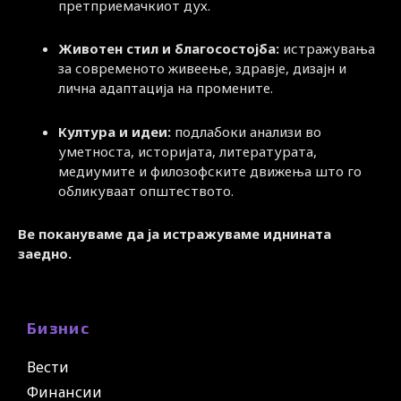
претприемачкиот дух.
Животен стил и благосостојба:
истражувања
за современото живеење, здравје, дизајн и
лична адаптација на промените.
Култура и идеи:
подлабоки анализи во
уметноста, историјата, литературата,
медиумите и филозофските движења што го
обликуваат општеството.
Ве покануваме да ја истражуваме иднината
заедно.
Бизнис
Вести
Финансии