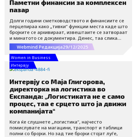
Паметни финансии за комплексен
пазар
Долги години сметководството и финансиите се
перцепираа како „тивки“ функции места каде што
бројките се архивираат, извештаите се затвораат
и минатото се документира. Денес, таа слика
радикално се менува. Дигиталната
Webmind Редакција
29/12/2025
трансформација не само што ги менува алатките,
туку ја менува и улогата на финансискиот сектор
Women in Business
во компаниите што размислуваат долгорочно.
Интервју
Интервју со Маја Глигорова,
директорка на логистика во
Експанда: „Логистиката не е само
процес, таа е срцето што ја движи
компанијата“
Кога ќе слушнете „логистика“, најчесто
помислувате на магацини, транспорт и таблици
полни со бројки. Но зад тие бројки стојат луѓе,