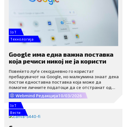
IoT
Tехнологија
Google има една важна поставка
која речиси никој не ја користи
Повеќето луѓе секојдневно го користат
пребарувачот на Google, но малкумина знаат дека
постои едноставна поставка која може да
помогне личните податоци да се отстранат од
резултатите од пребарувањето. Станува збор за
Webmind Редакција
10/03/2026
алатка која автоматски следи дали на интернет
се појавуваат информации како адреса,
IoT
телефонски број или е-пошта и им овозможува на
Вести
корисниците да побараат нивно отстранување од
резултатите на Google. Иако е бесплатна и
релативно едноставна за користење, оваа опција