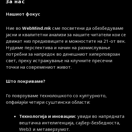
За нас
Нашиот фокус
Ние во
WebMind.mk
сме посветени да обезбедуваме
јасни и квалитетни анализи за нашите читатели кои се
движат низ предизвиците и можностите на 21-от век.
Нудиме перспектива и начин на размислување
потребни за напредок во денешниот хиперповрзан
свет, преку истражување на клучните пресечни
точки на современиот живот.
Што покриваме?
Го поврзуваме технолошкото со културното,
опфаќајќи четири суштински области:
Технологија и иновации:
увиди во напредната
вештачка интелигенција, сајбер-безбедноста,
Web3 и метаверзумот.