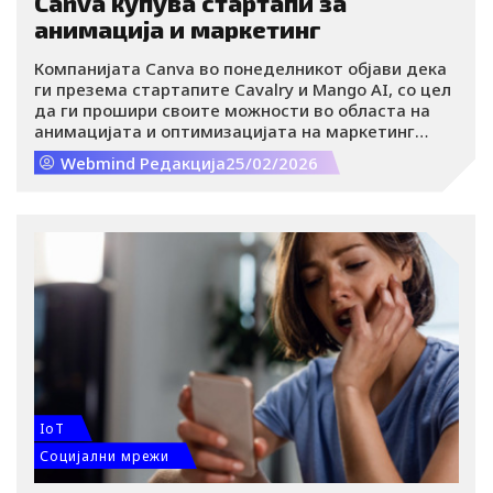
Canva купува стартапи за
и понатаму е речиси непозната за пошироката
анимација и маркетинг
јавност.
Компанијата Canva во понеделникот објави дека
ги презема стартапите Cavalry и Mango AI, со цел
да ги прошири своите можности во областа на
анимацијата и оптимизацијата на маркетинг
кампањ, пренесува Techcrunch.
Webmind Редакција
25/02/2026
IoT
Социјални мрежи