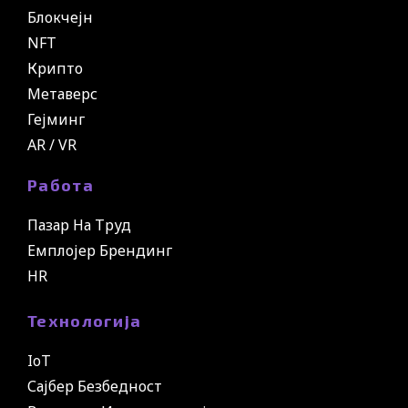
Блокчејн
NFT
Крипто
Метаверс
Гејминг
AR / VR
Работа
Пазар На Труд
Емплојер Брендинг
HR
Технологија
IoT
Сајбер Безбедност