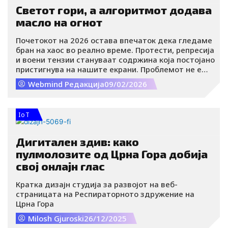
Светот гори, а алгоритмот додава
масло на огнот
Почетокот на 2026 остава впечаток дека гледаме
бран на хаос во реално време. Протести, репресија
и воени тензии стануваат содржина која постојано
пристигнува на нашите екрани. Проблемот не е
само што има насилство, туку како се снима, сече,
Webmind Редакција
09/02/2026
дистрибуира и интерпретира преку алгоритми и
вирусни наративи.
IoT
Дигитален здив: како
пулмолозите од Црна Гора добија
свој онлајн глас
Кратка дизајн студија за развојот на веб-
страницата на Респираторното здружение на
Црна Гора
Milosh Gjuroski
26/12/2025