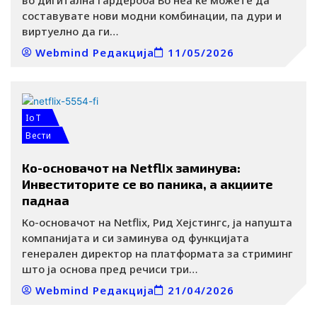
составувате нови модни комбинации, па дури и
виртуелно да ги…
Webmind Редакција
11/05/2026
IoT
Вести
Ко-основачот на Netflix заминува:
Инвеститорите се во паника, а акциите
паднаа
Ко-основачот на Netflix, Рид Хејстингс, ја напушта
компанијата и си заминува од функцијата
генерален директор на платформата за стриминг
што ја основа пред речиси три…
Webmind Редакција
21/04/2026