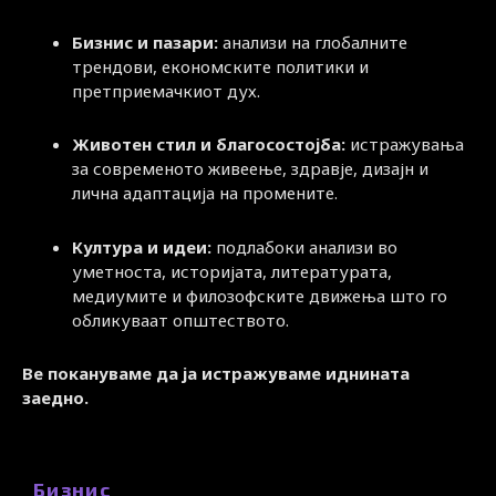
Бизнис и пазари:
анализи на глобалните
трендови, економските политики и
претприемачкиот дух.
Животен стил и благосостојба:
истражувања
за современото живеење, здравје, дизајн и
лична адаптација на промените.
Култура и идеи:
подлабоки анализи во
уметноста, историјата, литературата,
медиумите и филозофските движења што го
обликуваат општеството.
Ве покануваме да ја истражуваме иднината
заедно.
Бизнис