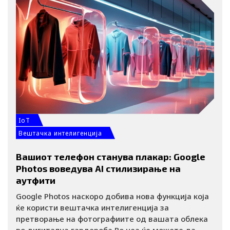
IoT
Вештачка интелигенција
Вашиот телефон станува плакар: Google
Photos воведува AI стилизирање на
аутфити
Google Photos наскоро добива нова функција која
ќе користи вештачка интелигенција за
претворање на фотографиите од вашата облека
во дигитална гардероба Во неа ќе можете да