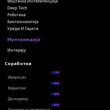
Вештачка Интелигенција
Deep Tech
Роботика
Биотехнологија
Уреди И Гаџети
Мултимедија
Интервју
Соработка
Импресум
Маркетинг
Дисклејмер
Политика на приватност