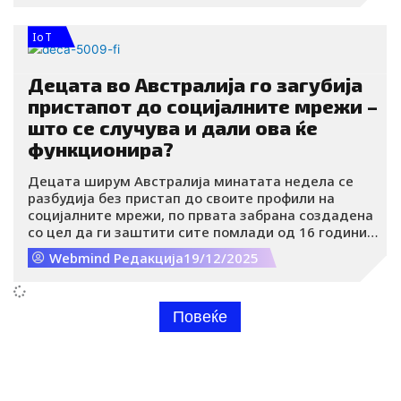
IoT
Децата во Австралија го загубија
пристапот до социјалните мрежи –
што се случува и дали ова ќе
функционира?
Децата ширум Австралија минатата недела се
разбудија без пристап до своите профили на
социјалните мрежи, по првата забрана создадена
со цел да ги заштити сите помлади од 16 години
од зависнички алгоритми, онлајн предатори и
Webmind Редакција
19/12/2025
дигитално насилство.
Повеќе