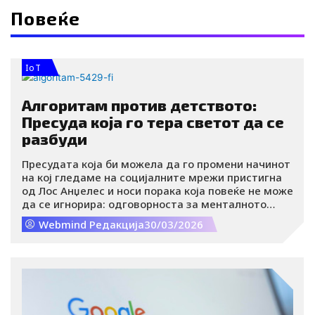
Повеќе
IoT
Алгоритам против детството:
Пресуда која го тера светот да се
разбуди
Пресудата која би можела да го промени начинот
на кој гледаме на социјалните мрежи пристигна
од Лос Анџелес и носи порака која повеќе не може
да се игнорира: одговорноста за менталното
здравје на децата не може да биде само на
Webmind Редакција
30/03/2026
родителите.