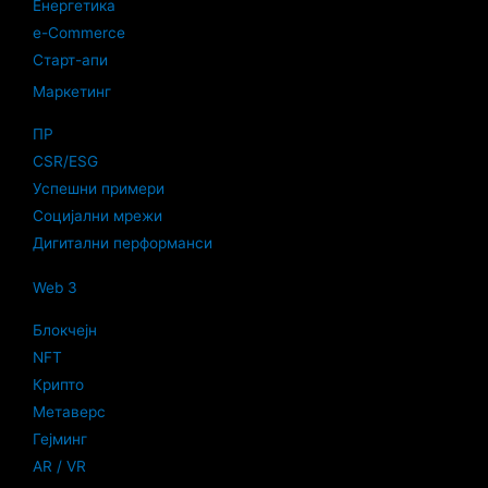
Енергетика
e-Commerce
Старт-апи
Маркетинг
ПР
CSR/ESG
Успешни примери
Социјални мрежи
Дигитални перформанси
Web 3
Блокчејн
NFT
Крипто
Метаверс
Гејминг
AR / VR