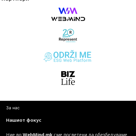
За нас
Нашиот фокус
Ние во
WebMind.mk
сме посветени да обезбедуваме