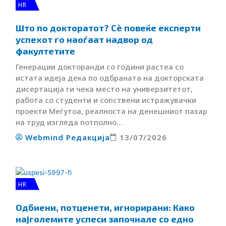
HR
Што по докторатот? Сè повеќе експерти
успехот го наоѓаат надвор од
факултетите
Генерации докторанди со години растеа со
истата идеја дека по одбраната на докторската
дисертација ги чека место на универзитетот,
работа со студенти и сопствени истражувачки
проекти Меѓутоа, реалноста на денешниот пазар
на труд изгледа потполно…
Webmind Редакција
13/07/2026
HR
Одбиени, потценети, игнорирани: Како
најголемите успеси започнале со едно