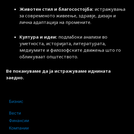
Животен стил и благосостојба:
истражувања
за современото живеење, здравје, дизајн и
лична адаптација на промените.
Култура и идеи:
подлабоки анализи во
уметноста, историјата, литературата,
медиумите и филозофските движења што го
обликуваат општеството.
Ве покануваме да ја истражуваме иднината
заедно.
Бизнис
Вести
Финансии
Компании