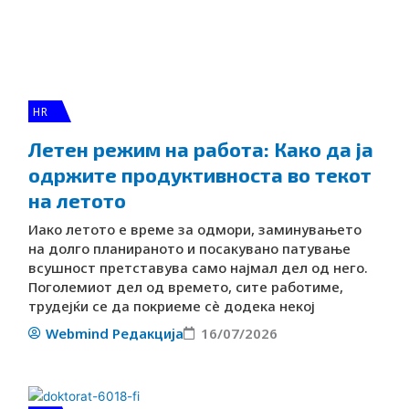
n
HR
Летен режим на работа: Како да ја
одржите продуктивноста во текот
на летото
Иако летото е време за одмори, заминувањето
на долго планираното и посакувано патување
всушност претставува само најмал дел од него.
Поголемиот дел од времето, сите работиме,
трудејќи се да покриеме сè додека некој
Webmind Редакција
16/07/2026