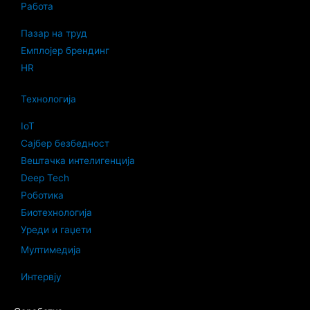
Работа
Пазар на труд
Емплојер брендинг
HR
Технологија
IoT
Сајбер безбедност
Вештачка интелигенција
Deep Tech
Роботика
Биотехнологија
Уреди и гаџети
Мултимедија
Интервју