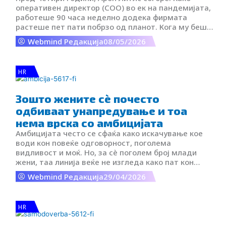
оперативен директор (COO) во ек на пандемијата,
работеше 90 часа неделно додека фирмата
растеше пет пати побрзо од планот. Кога му беше
понудено унапредување, наместо гордост,
Webmind Редакција
08/05/2026
почувствува очај. Бракот му беше пред развод, а
телото му кажа – доста. Денес, како успешен CEO
на две компании, тој на burnout-от гледа како на
HR
најважната лекција во кариерата.
Зошто жените сè почесто
одбиваат унапредување и тоа
нема врска со амбицијата
Амбицијата често се сфаќа како искачување кое
води кон повеќе одговорност, поголема
видливост и моќ. Но, за сè поголем број млади
жени, таа линија веќе не изгледа како пат кон
исполнување, туку како пат кон исцрпеност.
Webmind Редакција
29/04/2026
Феноменот кој се препознава како promotion
burnout ја открива суштината на проблемот. Не се
работи за тоа дека современите жени имаат
HR
помала амбиција, туку дека длабоко ја
преиспитуваат цената на тој напредок.