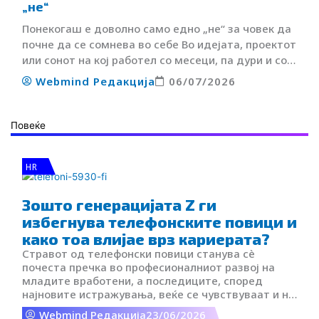
„не“
Понекогаш е доволно само едно „не“ за човек да
почне да се сомнева во себе Во идејата, проектот
или сонот на кој работел со месеци, па дури и со…
Webmind Редакција
06/07/2026
Повеќе
HR
Зошто генерацијата Z ги
избегнува телефонските повици и
како тоа влијае врз кариерата?
Стравот од телефонски повици станува сè
почеста пречка во професионалниот развој на
младите вработени, а последиците, според
најновите истражувања, веќе се чувствуваат и на
работното место и во кариерата.
Webmind Редакција
23/06/2026