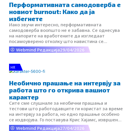
Перформативната самодоверба е
новиот burnout: Како да ја
избегнете
Иако звучи интересно, перформативната
самодоверба воопшто не е забавна. Се однесува
на напорите на вработените да изгледаат
посамоуверено отколку што навистина се
чувствуваат и да се однесуваат како да ги имаат
Webmind Редакција
29/04/2026
сите одговори.
HR
Необично прашање на интервју за
работа што го открива вашиот
карактер
Сите сме слушнале за необични прашања и
тестови што работодавците ги користат за време
на интервју за работа, но едно прашање особено
се издвојува. Го поставува Крис Хајамс, извршен
директор на компанијата Indeed, а гласи: кој
Webmind Редакција
27/04/2026
мобилен телефон го користите?