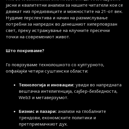
јасни и квалитетни анализи за нашите читатели кои се
движат низ предизвиците и можностите на 21-от век.
Нудиме перспектива и начин на размислување
потребни за напредок во денешниот хиперповрзан
свет, преку истражување на клучните пресечни
точки на современиот живот.
Што покриваме?
Го поврзуваме технолошкото со културното,
опфаќајќи четири суштински области:
Технологија и иновации:
увиди во напредната
вештачка интелигенција, сајбер-безбедноста,
Web3 и метаверзумот.
Бизнис и пазари:
анализи на глобалните
трендови, економските политики и
претприемачкиот дух.