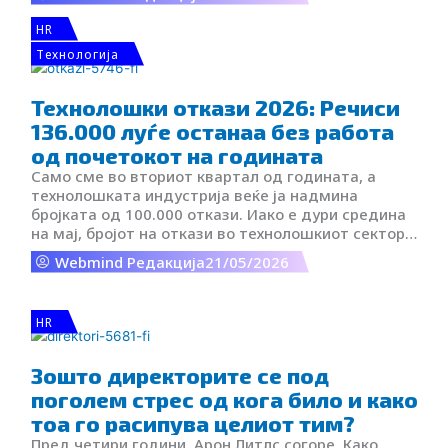
HR
Tехнологија
Технолошки откази 2026: Речиси
136.000 луѓе останаа без работа
од почетокот на годината
Само сме во вториот квартал од годината, а
технолошката индустрија веќе ја надмина
бројката од 100.000 откази. Иако е дури средина
на мај, бројот на откази во технолошкиот сектор
речиси го достигна нивото од април. Компаниите
Webmind Редакција
21/05/2026
како LinkedIn, Cisco и General Motors најавија
укинување на десетици илјади работни места.
Според податоците на платформата Trueup, оваа
HR
година во технолошката индустрија без работа
останаа повеќе од 135.700 луѓе. Делува дека
бранот на отпуштања се забрзува во однос на
Зошто директорите се под
минатата година, кога повеќе од 245.000
поголем стрес од кога било и како
вработени го загубија сопственото работно место
тоа го расипува целиот тим?
во текот на 2025 година.
Пред четири години, Арон Литлс согоре. Како