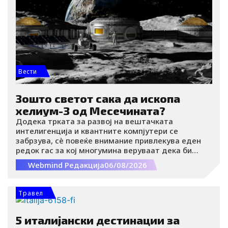
Вести
Зошто светот сака да ископа
хелиум-3 од Месечината?
Додека трката за развој на вештачката
интелигенција и квантните компјутери се
забрзува, сè повеќе внимание привлекува еден
редок гас за кој многумина веруваат дека би
можел да стане еден од највредните ресурси на
Webmind Редакција
06/08/2026
иднината хелиум-3.
Травел
5 италијански дестинации за