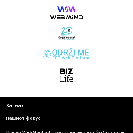
За нас
Нашиот фокус
Ние во
WebMind.mk
сме посветени да обезбедуваме