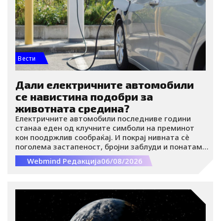
n
Вести
Дали електричните автомобили
се навистина подобри за
животната средина?
Електричните автомобили последниве години
станаа еден од клучните симболи на преминот
кон поодржлив сообраќај. И покрај нивната сè
поголема застапеност, бројни заблуди и понатаму
го обликуваат јавното мислење. Дали се
Webmind Редакција
06/08/2026
навистина еколошки поприфатливи ако
електричната енергија се произведува од
фосилни горива? Колку чинат на подолг рок? Дали
ги губат предностите во текот на зимата?