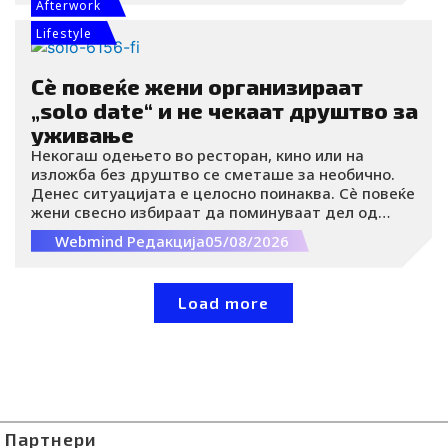
август 2026 година, ова мало село ќе стане едно
Afterwork
од најбараните места во Европа за набљудување
Lifestyle
на небото.
Сè повеќе жени организираат
„solo date“ и не чекаат друштво за
уживање
Некогаш одењето во ресторан, кино или на
изложба без друштво се сметаше за необично.
Денес ситуацијата е целосно поинаква. Сè повеќе
жени свесно избираат да поминуваат дел од
времето сами не затоа што немаат со кого, туку
Webmind Редакција
05/08/2026
затоа што сакаат да уживаат во сопственото
друштво.
Load more
Партнери