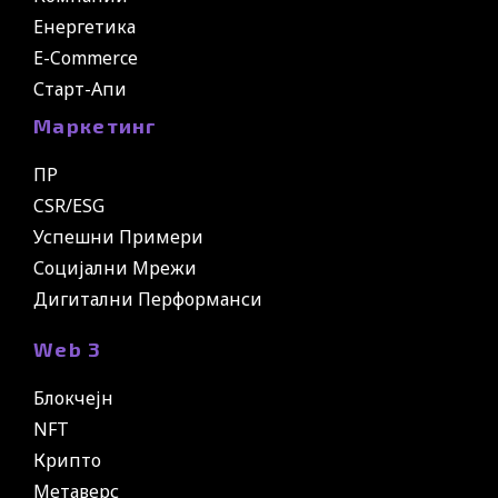
Енергетика
E-Commerce
Старт-Апи
Маркетинг
ПР
CSR/ESG
Успешни Примери
Социјални Мрежи
Дигитални Перформанси
Web 3
Блокчејн
NFT
Крипто
Метаверс