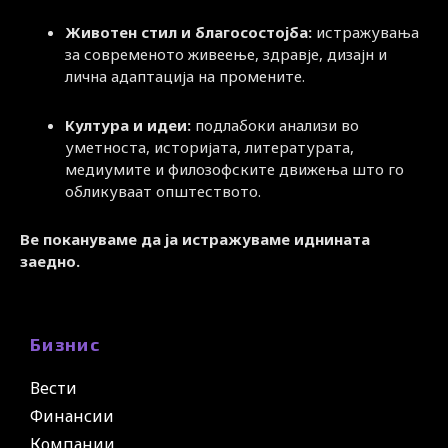
Животен стил и благосостојба:
истражувања
за современото живеење, здравје, дизајн и
лична адаптација на промените.
Култура и идеи:
подлабоки анализи во
уметноста, историјата, литературата,
медиумите и филозофските движења што го
обликуваат општеството.
Ве покануваме да ја истражуваме иднината
заедно.
Бизнис
Вести
Финансии
Компании