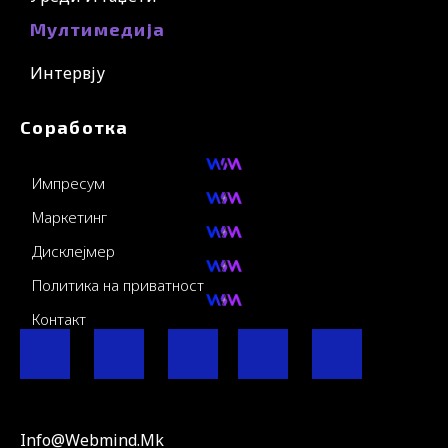
Мултимедија
Интервју
Соработка
Импресум
Маркетинг
Дисклејмер
Политика на приватност
Контакт
F
I
Y
I
L
a
n
o
c
i
Info@webmind.mk