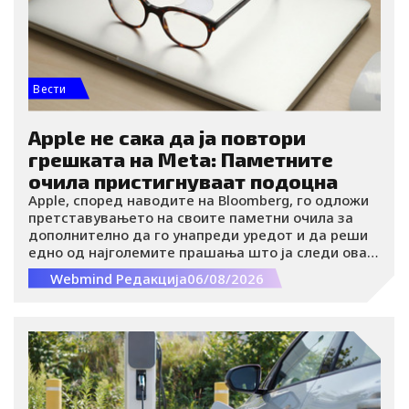
i
k
Вести
t
Apple не сака да ја повтори
o
грешката на Meta: Паметните
очила пристигнуваат подоцна
k
Apple, според наводите на Bloomberg, го одложи
претставувањето на своите паметни очила за
-
дополнително да го унапреди уредот и да реши
едно од најголемите прашања што ја следи оваа
категорија производи, а тоа е заштитата на
Webmind Редакција
06/08/2026
i
приватноста на корисниците.
c
o