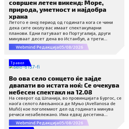
совршен летен викенд: Море,
природа, уметност и најдобра
храна
Летото е оној период од годината кога се чини
дека сите околу вас имаат спектакуларни
планови. Едни патуваат во Португалија, други
минуваат десет дена во Истанбул, а трети
работат „на далечина“ од терасите на Кикладите.
Webmind Редакција
05/08/2026
А потоа доаѓа петок: распоредот е преполн,
годишниот одмор не е доволен, а буџетот јасно
покажува дека краткото викенд-патување е многу
Травел
пореално од егзотична дестинација.
Во ова село сонцето ќе зајде
двапати во истата ноќ: Се очекува
небесен спектакл на 12.08
На северот од Шпанија, во провинцијата Бургос, се
наоѓа селото Авељаноса де Муњо (Avellanosa de
Muñó) кое поголемиот дел од годината минува
речиси незабележано. Има едвај десетина
постојани жители, нема продавница, ресторан,
Webmind Редакција
05/08/2026
ниту место што би привлекло туристи. Но, на 12