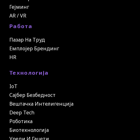
Гејминг
AR / VR
Работа
Пазар На Труд
Емплојер Брендинг
HR
Технологија
IoT
Сајбер Безбедност
Вештачка Интелигенција
Deep Tech
Роботика
Биотехнологија
Уреди И Гаџети