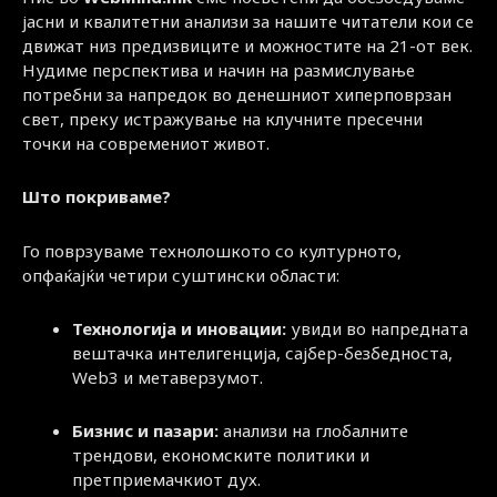
јасни и квалитетни анализи за нашите читатели кои се
движат низ предизвиците и можностите на 21-от век.
Нудиме перспектива и начин на размислување
потребни за напредок во денешниот хиперповрзан
свет, преку истражување на клучните пресечни
точки на современиот живот.
Што покриваме?
Го поврзуваме технолошкото со културното,
опфаќајќи четири суштински области:
Технологија и иновации:
увиди во напредната
вештачка интелигенција, сајбер-безбедноста,
Web3 и метаверзумот.
Бизнис и пазари:
анализи на глобалните
трендови, економските политики и
претприемачкиот дух.