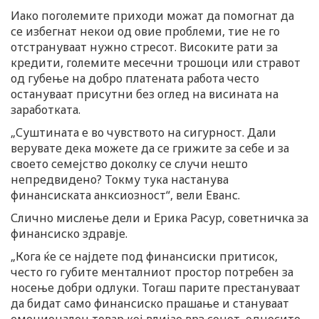
Иако поголемите приходи можат да помогнат да
се избегнат некои од овие проблеми, тие не го
отстрануваат нужно стресот. Високите рати за
кредити, големите месечни трошоци или стравот
од губење на добро платената работа често
остануваат присутни без оглед на висината на
заработката.
„Суштината е во чувството на сигурност. Дали
верувате дека можете да се грижите за себе и за
своето семејство доколку се случи нешто
непредвидено? Токму тука настанува
финансиската анксиозност“, вели Еванс.
Слично мислење дели и Ерика Расур, советничка за
финансиско здравје.
„Кога ќе се најдете под финансиски притисок,
често го губите менталниот простор потребен за
носење добри одлуки. Тогаш парите престануваат
да бидат само финансиско прашање и стануваат
емоционален товар кој влијае врз сонот, односите,