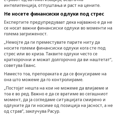
интелигенција, отпуштања и раст на цените.
Не носете финансиски одлуки под стрес
Експертите предупредуваат дека најважно е да не
се носат важни финансиски одлуки во моменти на
голема загриженост.
„Немојте да ги преместувате парите ниту да
носите големи финансиски одлуки кога сте под
стрес или во криза. Таквите одлуки често се
краткорочни и можат долгорочно да ви наштетат“,
советува Еванс.
Наместо тоа, препораката е да се фокусираме на
она што можеме да го контролираме.
„Постојат нешта на кои не можеме да влијаеме и
тоа е во ред. Важно е да се вратиме во сегашниот
момент, да ја согледаме ситуацијата смирено и
одлуките да ги носиме од позиција на јасност, а не
од страв“, заклучува Расур.