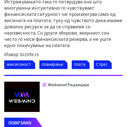
Истражувањето така го потврдува она што
многумина интуитивно го чувствуваат:
финансиската сигурност не произлегува само од
висината на платата, туку од чувството дека имаме
доволно ресурси за да се справиме со
неизвесноста. Со други зборови, мирниот сон
често го носи финансиската резерва, а не уште
едно покачување на платата.
Извор: bizlife.rs
анксиозност
планирање
плата
Стрес
Webmind Редакција
ПОВРЗАНО