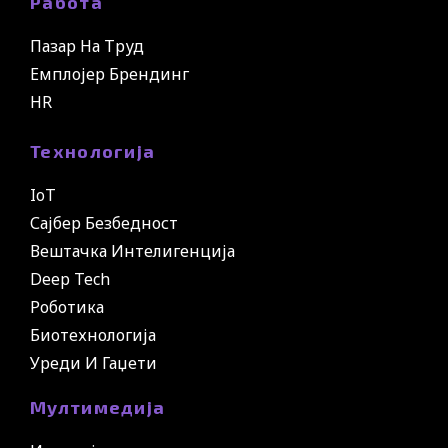
Работа
Пазар На Труд
Емплојер Брендинг
HR
Технологија
IoT
Сајбер Безбедност
Вештачка Интелигенција
Deep Tech
Роботика
Биотехнологија
Уреди И Гаџети
Мултимедија