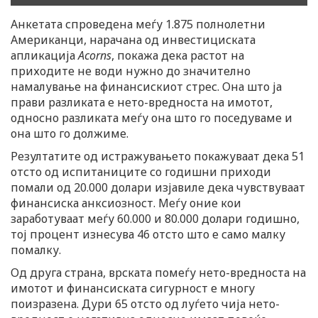
Анкетата спроведена меѓу 1.875 полнолетни
Американци, нарачана од инвестициската
апликација
Acorns
, покажа дека растот на
приходите не води нужно до значително
намалување на финансискиот стрес. Она што ја
прави разликата е нето-вредноста на имотот,
односно разликата меѓу она што го поседуваме и
она што го должиме.
Резултатите од истражувањето покажуваат дека 51
отсто од испитаниците со годишни приходи
помали од 20.000 долари изјавиле дека чувствуваат
финансиска анксиозност. Меѓу оние кои
заработуваат меѓу 60.000 и 80.000 долари годишно,
тој процент изнесува 46 отсто што е само малку
помалку.
Од друга страна, врската помеѓу нето-вредноста на
имотот и финансиската сигурност е многу
поизразена. Дури 65 отсто од луѓето чија нето-