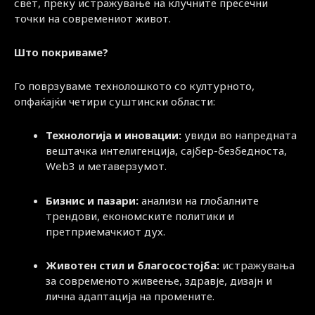
свет, преку истражување на клучните пресечни
точки на современиот живот.
Што покриваме?
Го поврзуваме технолошкото со културното,
опфаќајќи четири суштински области:
Технологија и иновации:
увиди во напредната
вештачка интелигенција, сајбер-безбедноста,
Web3 и метаверзумот.
Бизнис и пазари:
анализи на глобалните
трендови, економските политики и
претприемачкиот дух.
Животен стил и благосостојба:
истражувања
за современото живеење, здравје, дизајн и
лична адаптација на промените.