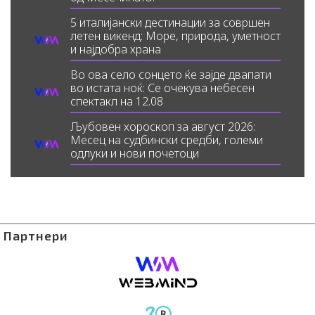
5 италијански дестинации за совршен
летен викенд: Море, природа, уметност
и најдобра храна
Во ова село сонцето ќе зајде двапати
во истата ноќ: Се очекува небесен
спектакл на 12.08
Љубовен хороскоп за август 2026:
Месец на судбински средби, големи
одлуки и нови почетоци
Партнери