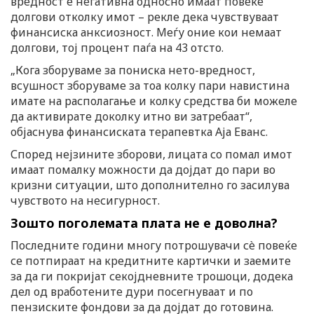
вредност е негативна односно имаат повеќе
долгови отколку имот – рекле дека чувствуваат
финансиска анксиозност. Меѓу оние кои немаат
долгови, тој процент паѓа на 43 отсто.
„Кога зборуваме за пониска нето-вредност,
всушност зборуваме за тоа колку пари навистина
имате на располагање и колку средства би можеле
да активирате доколку итно ви затребаат“,
објаснува финансиската терапевтка Аја Еванс.
Според нејзините зборови, лицата со помал имот
имаат помалку можности да дојдат до пари во
кризни ситуации, што дополнително го засилува
чувството на несигурност.
Зошто поголемата плата не е доволна?
Последните години многу потрошувачи сè повеќе
се потпираат на кредитните картички и заемите
за да ги покријат секојдневните трошоци, додека
дел од вработените дури посегнуваат и по
пензиските фондови за да дојдат до готовина.