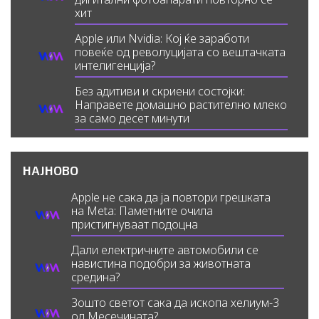
хит
Apple или Nvidia: Кој ќе заработи
повеќе од револуцијата со вештачката
интелигенција?
Без адитиви и скриени состојки:
Направете домашно растително млеко
за само десет минути
НАЈНОВО
Apple не сака да ја повтори грешката
на Meta: Паметните очила
пристигнуваат подоцна
Дали електричните автомобили се
навистина подобри за животната
средина?
Зошто светот сака да ископа хелиум-3
од Месечината?