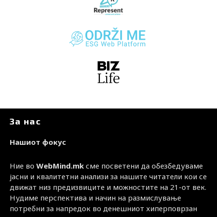
За нас
Нашиот фокус
Ние во
WebMind.mk
сме посветени да обезбедуваме
јасни и квалитетни анализи за нашите читатели кои се
движат низ предизвиците и можностите на 21-от век.
Нудиме перспектива и начин на размислување
потребни за напредок во денешниот хиперповрзан