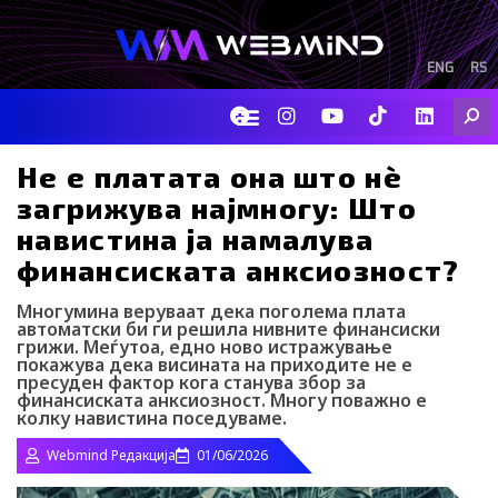
Skip
to
content
ENG
RS
F
I
Y
I
L
Searc
a
n
o
c
i
c
s
u
o
n
e
t
t
-
k
Не е платата она што нè
b
a
u
t
e
загрижува најмногу: Што
o
g
b
i
d
o
r
e
k
i
навистина ја намалува
k
a
-
n
финансиската анксиозност?
m
t
i
k
Многумина веруваат дека поголема плата
t
автоматски би ги решила нивните финансиски
o
грижи. Меѓутоа, едно ново истражување
покажува дека висината на приходите не е
k
пресуден фактор кога станува збор за
-
финансиската анксиозност. Многу поважно е
i
колку навистина поседуваме.
c
o
Webmind Редакција
01/06/2026
n