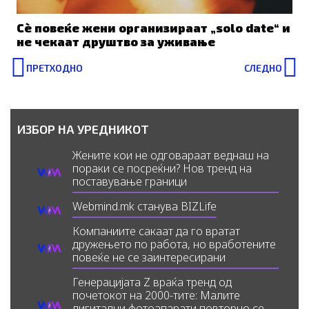
Сè повеќе жени организираат „solo date“ и
не чекаат друштво за уживање
Prev
N
ПРЕТХОДНО
СЛЕДНО
ИЗБОР НА УРЕДНИКОТ
Жените кои не одговараат веднаш на
пораки се посреќни? Нов тренд на
поставување граници
Webmind.mk станува BIZLife
Компаниите сакаат да го вратат
дружењето по работа, но вработените
повеќе не се заинтересирани
Генерацијата Z враќа тренд од
почетокот на 2000-тите: Малите
дигитални фотоапарати повторно се