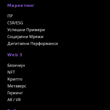
Маркетинг
ПР
CSR/ESG
Успешни Примери
Социјални Мрежи
Дигитални Перформанси
Web 3
Блокчејн
NFT
Крипто
Метаверс
Гејминг
AR / VR