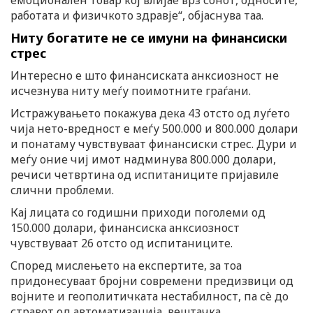
работата и физичкото здравје“, објаснува таа.
Ниту богатите не се имуни на финансиски
стрес
Интересно е што финансиската анксиозност не
исчезнува ниту меѓу поимотните граѓани.
Истражувањето покажува дека 43 отсто од луѓето
чија нето-вредност е меѓу 500.000 и 800.000 долари
и понатаму чувствуваат финансиски стрес. Дури и
меѓу оние чиј имот надминува 800.000 долари,
речиси четвртина од испитаниците пријавиле
слични проблеми.
Кај лицата со годишни приходи поголеми од
150.000 долари, финансиска анксиозност
чувствуваат 26 отсто од испитаниците.
Според мислењето на експертите, за тоа
придонесуваат бројни современи предизвици од
војните и геополитичката нестабилност, па сè до
стравот од автоматизација, вештачка