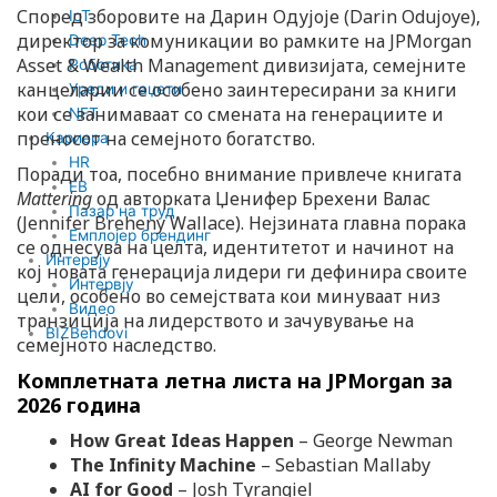
Според зборовите на Дарин Одујоје (Darin Odujoye),
IoT
директор за комуникации во рамките на JPMorgan
Deep Tech
Asset & Wealth Management дивизијата, семејните
Роботика
канцеларии се особено заинтересирани за книги
Уреди и гаџети
кои се занимаваат со смената на генерациите и
NFT
преносот на семејното богатство.
Кариера
HR
Поради тоа, посебно внимание привлече книгата
EB
Mattering
од авторката Џенифер Брехени Валас
Пазар на труд
(Jennifer Breheny Wallace). Нејзината главна порака
Емплојер брендинг
се однесува на целта, идентитетот и начинот на
Интервју
кој новата генерација лидери ги дефинира своите
Интервју
цели, особено во семејствата кои минуваат низ
Видео
транзиција на лидерството и зачувување на
BIZBendovi
семејното наследство.
Комплетната летна листа на JPMorgan за
2026 година
How Great Ideas Happen
– George Newman
The Infinity Machine
– Sebastian Mallaby
AI for Good
– Josh Tyrangiel