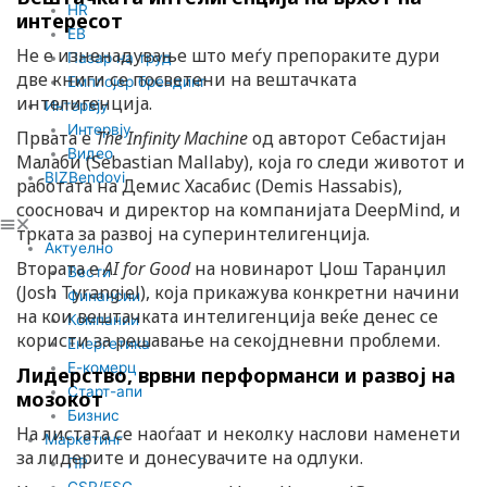
n
HR
интересот
EB
Не е изненадување што меѓу препораките дури
Пазар на труд
две книги се посветени на вештачката
Емплојер брендинг
интелигенција.
Интервју
Интервју
Првата е
The Infinity Machine
од авторот Себастијан
Видео
Малаби (Sebastian Mallaby), која го следи животот и
BIZBendovi
работата на Демис Хасабис (Demis Hassabis),
соосновач и директор на компанијата DeepMind, и
трката за развој на суперинтелигенција.
Актуелно
Втората е
AI for Good
на новинарот Џош Таранџил
Вести
(Josh Tyrangiel), која прикажува конкретни начини
Финансии
на кои вештачката интелигенција веќе денес се
Компании
користи за решавање на секојдневни проблеми.
Енергетика
Е-комерц
Лидерство, врвни перформанси и развој на
Старт-апи
мозокот
Бизнис
На листата се наоѓаат и неколку наслови наменети
Маркетинг
за лидерите и донесувачите на одлуки.
ПР
CSR/ESG