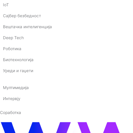
IoT
Сајбер безбедност
Вештачка интелигенција
Deep Tech
Роботика
Биотехнологија
Уреди и гаџети
Мултимедија
Интервју
Соработка