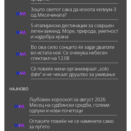
Зошто светот сака да ископа хелиум-3
од Месечината?
5 италијански дестинации за совршен
летен викенд: Море, природа, уметност
и најдобра храна
Во ова село сонцето ќе зајде двапати
во истата ноќ: Се очекува небесен
спектакл на 12.08
Сè повеќе жени организираат „solo
date“ и не чекаат друштво за уживање
НАЈНОВО
Љубовен хороскоп за август 2026:
Месец на судбински средби, големи
одлуки и нови почетоци
Огласите повеќе не се наменети само
за луѓето