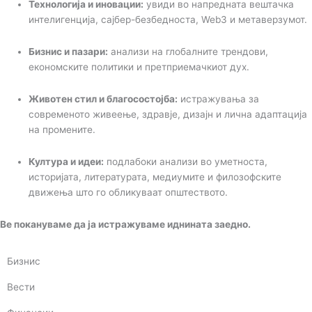
Технологија и иновации:
увиди во напредната вештачка
интелигенција, сајбер-безбедноста, Web3 и метаверзумот.
Бизнис и пазари:
анализи на глобалните трендови,
економските политики и претприемачкиот дух.
Животен стил и благосостојба:
истражувања за
современото живеење, здравје, дизајн и лична адаптација
на промените.
Култура и идеи:
подлабоки анализи во уметноста,
историјата, литературата, медиумите и филозофските
движења што го обликуваат општеството.
Ве покануваме да ја истражуваме иднината заедно.
Бизнис
Вести