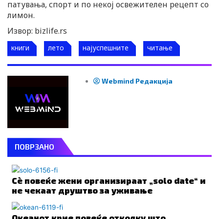
патувања, спорт и по некој освежителен рецепт со
лимон.
Извор: bizlife.rs
книги
лето
најуспешните
читање
Webmind Редакција
ПОВРЗАНО
Сè повеќе жени организираат „solo date“ и
не чекаат друштво за уживање
Океанот крие повеќе отколку што