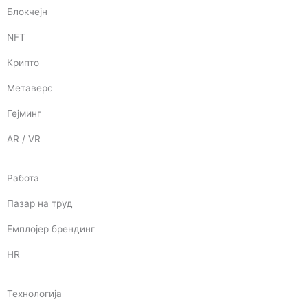
Блокчејн
NFT
Крипто
Метаверс
Гејминг
AR / VR
Работа
Пазар на труд
Емплојер брендинг
HR
Технологија