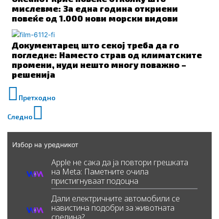
мислевме: За една година откриени
повеќе од 1.000 нови морски видови
Документарец што секој треба да го
погледне: Наместо страв од климатските
промени, нуди нешто многу поважно –
решенија
Prev
Next
Претходно
Следно
Избор на уредникот
Apple не сака да ја повтори грешката
на Meta: Паметните очила
пристигнуваат подоцна
Дали електричните автомобили се
навистина подобри за животната
средина?