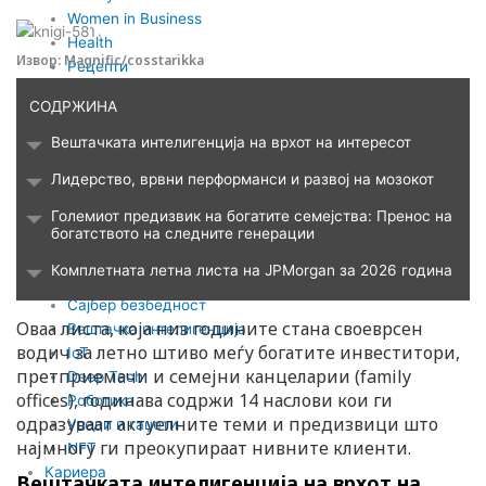
i
Women in Business
Health
k
Извор: Magnific/cosstarikka
Рецепти
Астро
СОДРЖИНА
t
Травел
Технологија
Вештачката интелигенција на врхот на интересот
Блокчејн
o
Лидерство, врвни перформанси и развој на мозокот
Крипто
Метаверс
Големиот предизвик на богатите семејства: Пренос на
k
богатството на следните генерации
Гејминг
AR/VR
Комплетната летна листа на JPMorgan за 2026 година
-
Tехнологија
Сајбер безбедност
Оваа листа, која низ годините стана своеврсен
Вештачка интелигенција
i
водич за летно штиво меѓу богатите инвеститори,
IoT
претприемачи и семејни канцеларии (family
Deep Tech
c
offices), годинава содржи 14 наслови кои ги
Роботика
одразуваат актуелните теми и предизвици што
Уреди и гаџети
o
најмногу ги преокупираат нивните клиенти.
NFT
Кариера
Вештачката интелигенција на врхот на