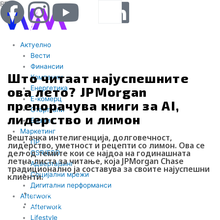
F
I
Y
I
L
Search
RS
ENG
Skip
to
a
n
o
c
i
content
Актуелно
c
s
u
o
n
Вести
Финансии
Што читаат најуспешните
e
t
t
-
k
Компании
ова лето? JPMorgan
Енергетика
Е-комерц
b
a
u
t
e
препорачува книги за AI,
Старт-апи
лидерство и лимон
Бизнис
o
g
b
i
d
Маркетинг
Вештачка интелигенција, долговечност,
ПР
лидерство, уметност и рецепти со лимон. Ова се
o
r
e
k
i
дел од темите кои се најдоа на годинашната
CSR/ESG
летна листа за читање, која JPMorgan Chase
Адвертајзинг
традиционално ја составува за своите најуспешни
k
a
-
n
Социјални мрежи
клиенти.
Дигитални перформанси
Webmind Редакција
Afterwork
m
t
01/06/2026
Afterwork
Lifestyle