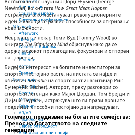
Когнитивниот научник Џорџ Њумен (George
Адвертајзинг
Newman) во книгата
How Great Ideas Happen
Социјални мрежи
истражува како настануваат револуционерните
Дигитални перформанси
идеи и како да се развие способноста за откривање
Afterwork
нови можности.
Afterwork
Неврологот и лекар Томи Вуд (Tommy Wood) во
Lifestyle
книгата
The Stimulated Mind
објаснува како да се
Women in Business
одржи мозокот прилагодлив, фокусиран и отпорен
Health
на стареење.
Рецепти
Астро
Бидејќи интересот на богатите инвеститори за
Травел
спортот постојано расте, на листата се најде и
Технологија
книгата
Coachable
на спортскиот аналитичар Рик
Блокчејн
Бучер (Ric Bucher). Авторот, преку разговори со
Крипто
спортски легенди како Мајкл Џордан, Том Брејди и
Метаверс
Дијана Таурази, истражува што ги прави врвните
Гејминг
поединци способни постојано да напредуваат.
AR/VR
Големиот предизвик на богатите семејства:
Tехнологија
Пренос на богатството на следните
Сајбер безбедност
генерации
Вештачка интелигенција