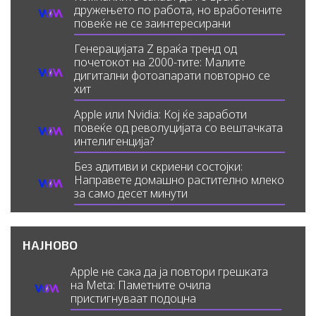
дружењето по работа, но вработените
повеќе не се заинтересирани
Генерацијата Z враќа тренд од
почетокот на 2000-тите: Малите
дигитални фотоапарати повторно се
хит
Apple или Nvidia: Кој ќе заработи
повеќе од револуцијата со вештачката
интелигенција?
Без адитиви и скриени состојки:
Направете домашно растително млеко
за само десет минути
НАЈНОВО
Apple не сака да ја повтори грешката
на Meta: Паметните очила
пристигнуваат подоцна