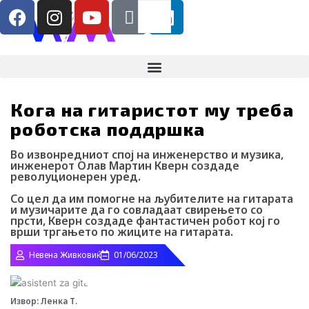
F
I
Y
I
L
Search
RS
ENG
Skip
a
n
o
c
i
to
content
c
s
u
o
n
e
t
t
-
k
b
a
u
t
e
o
g
b
i
d
Кога на гитаристот му треба
o
r
e
k
i
роботска поддршка
k
a
-
n
m
t
Во извонредниот спој на инженерство и музика,
i
инженерот Олав Мартин Кверн создаде
револуционерен уред.
k
t
Со цел да им помогне на љубителите на гитарата
и музичарите да го совладаат свирењето со
o
прсти, Кверн создаде фантастичен робот кој го
k
врши тргањето по жиците на гитарата.
-
Невена Живковиќ
01/06/2023
i
c
o
Извор: Ленка Т.