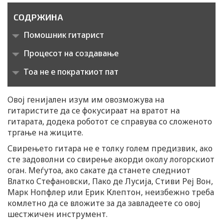
n
СОДРЖИНА
Помошник гитарист
Процесот на создавање
Тоа не е пократкиот пат
Овој генијален изум им овозможува на
гитаристите да се фокусираат на вратот на
гитарата, додека роботот се справува со сложеното
тргање на жиците.
Свирењето гитара не е толку голем предизвик, ако
сте задоволни со свирење акорди околу логорскиот
оган. Меѓутоа, ако сакате да станете следниот
Влатко Стефановски, Пако де Лусија, Стиви Реј Вон,
Марк Нопфлер или Ерик Клептон, неизбежно треба
комлетно да се вложите за да завладеете со овој
шестжичен инструмент.