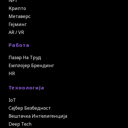
NFT
Крипто
Метаверс
Гејминг
AR / VR
Работа
Пазар На Труд
Емплојер Брендинг
HR
Технологија
IoT
Сајбер Безбедност
Вештачка Интелигенција
Deep Tech