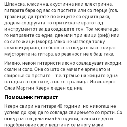
Шпанска, класична, акустична или електрична,
гитарата бара од вас со прстите или со перце (гов.
трзалица) да тргате по жиците со едната рака,
додека со другата го притискате вратот од
инструментот за да создадете тон. Тоа можете да
го направите со една, две или три жици (риф) или
со сите жици (акорд). Иако не изгледа толку
комплицирано, особено кога гледате како свират
мајсторите на гитара, во реалност не е баш така.
Имено, некои гитаристи лесно совладуваат акорди,
скали и соло. Она со што се мачат е арпеџато и
свирење со прстите – т.е. тргање на жиците една
по една со прстите, а не со трзалица. Инженерот
Олав Мартин Кверн е еден од нив.
Помошник гитарист
Кверн свири на гитара 40 години, но никогаш не
успеал до крај да го совлада свирењето со прсти. Со
оглед на тоа дека има 65 години, шансите да ги
подобри овие свои вештини се многу мали.