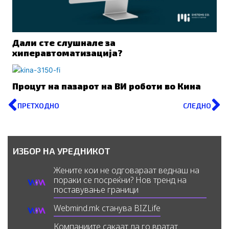
Дали сте слушнале за
хиперавтоматизација?
Процут на пазарот на ВИ роботи во Кина
Prev
N
ПРЕТХОДНО
СЛЕДНО
ИЗБОР НА УРЕДНИКОТ
Жените кои не одговараат веднаш на
пораки се посреќни? Нов тренд на
поставување граници
Webmind.mk станува BIZLife
Компаниите сакаат да го вратат