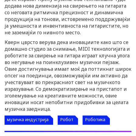
додава нова димензија на свирењето на гитарата
со неговата ритмичка прецизност и динамична
продукција на тонови, истовремено поддржувајќи
ја умешноста и инвентивноста на гитаристите, но
не заземајќи го нивното место.
Кверн цврсто верува дека иновациите како што се
домашно студио за снимање, MIDI технологијата и
роботите за свирење на гитара играат клучна улога
во негување на поинклузивен музички пејзаж.
Овие достигнувања имаат моќ да поттикнат широк
опсег на поединци, овозможувајќи им активно да
учествуваат во прекрасниот свет на музичкото
изразување. Со демократизирање на пристапот и
зголемување на креативните можности, овие
иновации носат непобитни придобивки за целата
музичка заедница.
музичка индустрија
Робот
Роботика