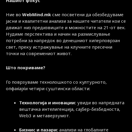
Нашиот фокус
Ние во
WebMind.mk
сме посветени да обезбедуваме
јасни и квалитетни анализи за нашите читатели кои се
движат низ предизвиците и можностите на 21-от век.
Нудиме перспектива и начин на размислување
потребни за напредок во денешниот хиперповрзан
свет, преку истражување на клучните пресечни
точки на современиот живот.
Што покриваме?
Го поврзуваме технолошкото со културното,
опфаќајќи четири суштински области:
Технологија и иновации:
увиди во напредната
вештачка интелигенција, сајбер-безбедноста,
Web3 и метаверзумот.
Бизнис и пазари:
анализи на глобалните