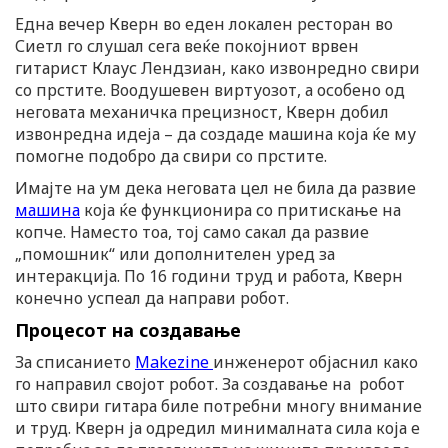
Една вечер Кверн во еден локален ресторан во
Сиетл го слушал сега веќе покојниот врвен
гитарист Клаус Лендзиан, како извонредно свири
со прстите. Воодушевен виртуозот, а особено од
неговата механичка прецизност, Кверн добил
извонредна идеја – да создаде машина која ќе му
помогне подобро да свири со прстите.
Имајте на ум дека неговата цел не била да развие
машина
која ќе функционира со притискање на
копче. Наместо тоа, тој само сакал да развие
„помошник“ или дополнителен уред за
интеракција. По 16 години труд и работа, Кверн
конечно успеал да направи робот.
Процесот на создавање
За списанието
Makezine
инженерот објаснил како
го направил својот робот. За создавање на робот
што свири гитара биле потребни многу внимание
и труд. Кверн ја одредил минималната сила која е