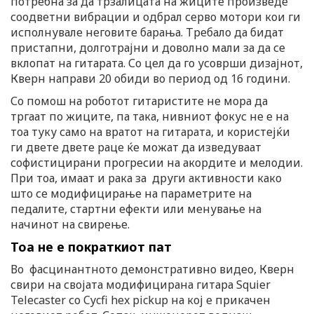
потребна за да трзалицата на жиците произведе
соодветни вибрации и одбрал серво мотори кои ги
исполнувале неговите барања. Требало да бидат
пристапни, долготрајни и доволно мали за да се
вклопат на гитарата. Со цел да го усоврши дизајнот,
Кверн направи 20 обиди во период од 16 години.
Со помош на роботот гитаристите не мора да
тргаат по жиците, па така, нивниот фокус не е на
тоа туку само на вратот на гитарата, и користејќи
ги двете двете раце ќе можат да изведуваат
софистицирани прогресии на акордите и мелодии.
При тоа, имаат и рака за други активности како
што се модифицирање на параметрите на
педалите, стартни ефекти или менување на
начинот на свирење.
Тоа не е пократкиот пат
Во фасцинантното демонстративно видео, Кверн
свири на својата модифицирана гитара Squier
Telecaster со Cycfi hex pickup на кој е прикачен