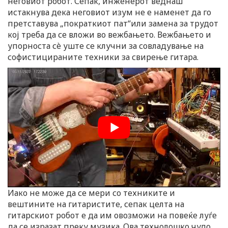
неговиот робот. Сепак, инженерот веднаш
истакнува дека неговиот изум не е наменет да го
претставува „пократкиот пат“или замена за трудот
кој треба да се вложи во вежбањето. Вежбањето и
упорноста сè уште се клучни за совладување на
софистицираните техники за свирење гитара.
Иако не може да се мери со техниките и
вештините на гитаристите, сепак целта на
гитарскиот робот е да им овозможи на повеќе луѓе
да се изразат преку музика. Ова технолошко чудо