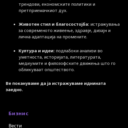
трендови, економските политики и
претприемачкиот дух.
Животен стил и благосостојба:
истражувања
за современото живеење, здравје, дизајн и
лична адаптација на промените.
Култура и идеи:
подлабоки анализи во
уметноста, историјата, литературата,
медиумите и филозофските движења што го
обликуваат општеството.
Ве покануваме да ја истражуваме иднината
заедно.
Бизнис
Вести