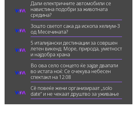
Дали електричните автомобили се
навистина подобри за животната
средина?
Зошто светот сака да ископа хелиум-3
од Месечината?
5 италијански дестинации за совршен
летен викенд: Море, природа, уметност
и најдобра храна
Во ова село сонцето ќе зајде двапати
во истата ноќ: Се очекува небесен
спектакл на 12.08
Сè повеќе жени организираат „solo
date“ и не чекаат друштво за уживање