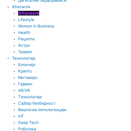
Дигитални перформанси
i
Afterwork
Afterwork
k
Lifestyle
Women in Business
t
Health
Рецепти
o
Астро
Травел
Технологија
k
Блокчејн
Крипто
-
Метаверс
Гејминг
i
AR/VR
Tехнологија
Сајбер безбедност
c
Вештачка интелигенција
IoT
o
Deep Tech
Роботика