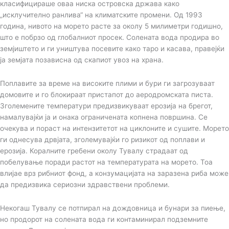
класифицираше оваа ниска островска држава како
„исклучително ранлива“ на климатските промени. Од 1993
година, нивото на морето расте за околу 5 милиметри годишно,
што е побрзо од глобалниот просек. Солената вода продира во
земјиштето и ги уништува посевите како таро и касава, правејќи
ја земјата позависна од скапиот увоз на храна.
Поплавите за време на високите плими и бури ги загрозуваат
домовите и го блокираат пристапот до аеродромската писта.
Зголемените температури предизвикуваат ерозија на брегот,
намалувајќи ја и онака ограничената копнена површина. Се
очекува и пораст на интензитетот на циклоните и сушите. Морето
ги однесува дрвјата, зголемувајќи го ризикот од поплави и
ерозија. Коралните гребени околу Тувалу страдаат од
побелување поради растот на температурата на морето. Тоа
влијае врз рибниот фонд, а конзумацијата на заразена риба може
да предизвика сериозни здравствени проблеми.
Некогаш Тувалу се потпирал на дождовница и бунари за пиење,
но продорот на солената вода ги контаминирал подземните