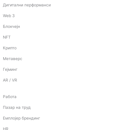
Дигитални перформанси
Web 3
Блокчејн
NFT
Крипто
Метаверс
Гејминг
AR / VR
Работа
Пазар на труд
Емплојер брендинг
HR