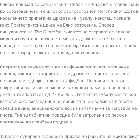
блиску поврзан со самоанскиот. Сепак, англискиот е главен јазик
во образованието и е широко распространет. Поголемиот дел од
населението припаѓа на Црквата на Тувалу, некогаш позната
како Протестантска црква на Елис островите. Според
пишувањата на
The Guardian
, животот на островот се одвива
мирно и опуштено: возењето мотори долж тесните патишта,
попладневниот одмор во висечки мрежи и подготовката на риба
на оган покрај плажата се дел од секојдневието.
Спортот има важна улога во секојдневниот живот. Кога нема
авиони, младите ја користат аеродромската писта за возење
велосипеди, одбојка, кошарка и фудбал. Песочните плажи
опкружени со тиркизно море и кокосови палми, со просечна
дневна температура од 27 до 29°C, го прават Тувалу место кое
изгледа како разгледница од соништата. За време на Втората
светска војна, американската војска копала јами за изградба на
писта. Тие вдлабнатини подоцна биле затрупани со песок и
претворени во станбени подрачја.
Тувалу е суверена островска држава во рамките на Британскиот