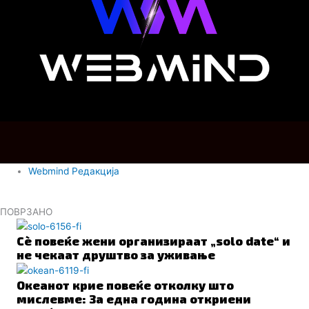
Webmind Редакција
ПОВРЗАНО
Сè повеќе жени организираат „solo date“ и
не чекаат друштво за уживање
Океанот крие повеќе отколку што
мислевме: За една година откриени