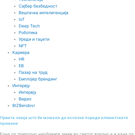
Сајбер безбедност
Вештачка интелигенција
IoT
Deep Tech
Роботика
Уреди и гаџети
NFT
Кариера
HR
EB
Пазар на труд
Емплојер брендинг
Интервју
Интервју
Видео
BIZBendovi
Првата земја што би можела да исчезне поради климатските
промени
Една од природно најубавите земји во светот воедно е и една од