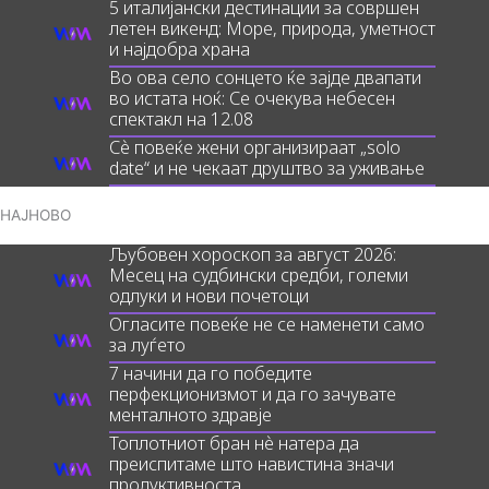
5 италијански дестинации за совршен
летен викенд: Море, природа, уметност
и најдобра храна
Во ова село сонцето ќе зајде двапати
во истата ноќ: Се очекува небесен
спектакл на 12.08
Сè повеќе жени организираат „solo
date“ и не чекаат друштво за уживање
НАЈНОВО
Љубовен хороскоп за август 2026:
Месец на судбински средби, големи
одлуки и нови почетоци
Огласите повеќе не се наменети само
за луѓето
7 начини да го победите
перфекционизмот и да го зачувате
менталното здравје
Топлотниот бран нè натера да
преиспитаме што навистина значи
продуктивноста