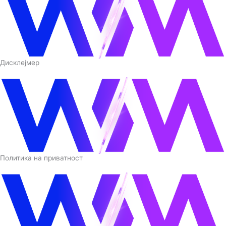
Дисклејмер
Политика на приватност