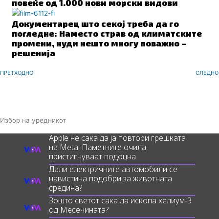
повеќе од 1.000 нови морски видови
Документарец што секој треба да го
погледне: Наместо страв од климатските
промени, нуди нешто многу поважно –
решенија
Prev
ПРЕТХОДНО
СЛЕДНО
Избор на уредникот
Apple не сака да ја повтори грешката
на Meta: Паметните очила
пристигнуваат подоцна
Дали електричните автомобили се
навистина подобри за животната
средина?
Зошто светот сака да ископа хелиум-3
од Месечината?