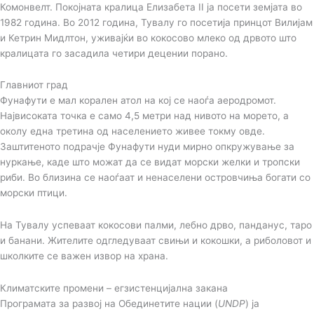
Комонвелт. Покојната кралица Елизабета II ја посети земјата во
1982 година. Во 2012 година, Тувалу го посетија принцот Вилијам
и Кетрин Мидлтон, уживајќи во кокосово млеко од дрвото што
кралицата го засадила четири децении порано.
Главниот град
Фунафути е мал корален атол на кој се наоѓа аеродромот.
Највисоката точка е само 4,5 метри над нивото на морето, а
околу една третина од населението живее токму овде.
Заштитеното подрачје Фунафути нуди мирно опкружување за
нуркање, каде што можат да се видат морски желки и тропски
риби. Во близина се наоѓаат и ненаселени островчиња богати со
морски птици.
На Тувалу успеваат кокосови палми, лебно дрво, панданус, таро
и банани. Жителите одгледуваат свињи и кокошки, а риболовот и
школките се важен извор на храна.
Климатските промени – егзистенцијална закана
Програмата за развој на Обединетите нации (
UNDP
) ја