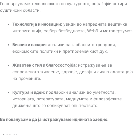
Го поврзуваме технолошкото со културното, опфаќајќи четири
суштински области:
Технологија и иновации:
увиди во напредната вештачка
интелигенција, сајбер-безбедноста, Web3 и метаверзумот.
Бизнис и пазари:
анализи на глобалните трендови,
економските политики и претприемачкиот дух.
Животен стил и благосостојба:
истражувања за
современото живеење, здравје, дизајн и лична адаптација
на промените.
Култура и идеи:
подлабоки анализи во уметноста,
историјата, литературата, медиумите и филозофските
движења што го обликуваат општеството.
Ве покануваме да ја истражуваме иднината заедно.