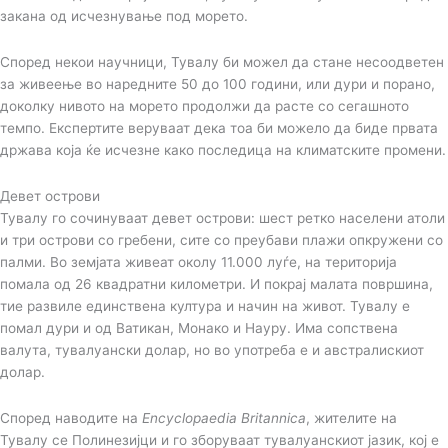
закана од исчезнување под морето.
Според некои научници, Тувалу би можел да стане несоодветен
за живеење во наредните 50 до 100 години, или дури и порано,
доколку нивото на морето продолжи да расте со сегашното
темпо. Експертите веруваат дека тоа би можело да биде првата
држава која ќе исчезне како последица на климатските промени.
Девет острови
Тувалу го сочинуваат девет острови: шест ретко населени атоли
и три острови со гребени, сите со преубави плажи опкружени со
палми. Во земјата живеат околу 11.000 луѓе, на територија
помала од 26 квадратни километри. И покрај малата површина,
тие развиле единствена култура и начин на живот. Тувалу е
помал дури и од Ватикан, Монако и Науру. Има сопствена
валута, тувалуански долар, но во употреба е и австралискиот
долар.
Според наводите на
Encyclopaedia Britannica
, жителите на
Тувалу се Полинезијци и го зборуваат тувалуанскиот јазик, кој е