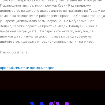
1.200 километри појужно, но Тувалу тоа сè уште не го прифатил.
Поранешниот австралиски премиер Кевин Рад предложи
доделување на целосно државјанство на граѓаните на Тувалу во
замена за поморските и риболовните права, но Сопоага таа идеја
ја нарече „империјално размислување“. Во меѓувреме, Нов
Зеланд бележи пораст на бројот на млади Тувалуанци кои ја
прифаќаат миграцијата. Повозрасните жители, меѓутоа, се
двоумат да го напуштат домот, плашејќи се од губење на
идентитетот, културата и традиционалниот начин на живот.
Извор: odrzime.rs
држава
Климатски промени
остров