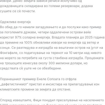
извори. Денес земјата зависи речиси исклучиво од
дождовницата складирана во големи резервоари, додека
сушите се сè почести.
Одржлива енергија
Во обид да го намали загадувањето и да послужи како пример
за поголемите држави, четири оддалечени острови веќе
користат 97% соларна енергија. Владата планира до 2025 година
да премине на 100% обновливи извори на енергија од ветер и
сонце. Се разгледува и изградба на вештачки остров на југот на
Фонгафале, со подигнување на теренот на 10 метри над нивото
на морето за потребите на густа станбена изградба. Проценката
на трошоците изнесува околу 300 милиони долари, но
средствата сè уште не се обезбедени.
Поранешниот премиер Енеле Сопоага го отфрла
„дефетистичкиот“ пристап и инсистира на прилагодување кон
климатските промени за земјата да опстане.
Според извештаите, Фиџи понудил преселување на населението