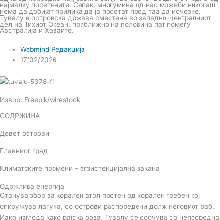
најмалку посетените. Сепак, многумина од нас можеби никогаш
нема да добијат прилика да ја посетат пред таа да исчезне.
Тувалу е островска држава сместена во западно-централниот
дел на Тихиот Океан, приближно на половина пат помеѓу
Австралија и Хаваите.
Webmind Редакција
17/02/2026
Извор: Freepik/wirestock
СОДРЖИНА
Девет острови
Главниот град
Климатските промени – егзистенцијална закана
Одржлива енергија
Станува збор за корален атол прстен од корален гребен кој
опкружува лагуна, со острови распоредени долж неговиот раб.
Иако изгледа како рајска оаза, Тувалу се соочува со непосредна