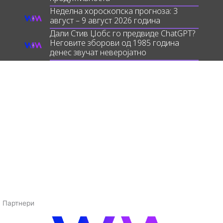
Неделна хороскопска прогноза: 3
август – 9 август 2026 година
Дали Стив Џобс го предвиде ChatGPT?
Неговите зборови од 1985 година
денес звучат неверојатно
Партнери