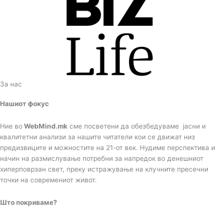
За нас
Нашиот фокус
Ние во
WebMind.mk
сме посветени да обезбедуваме јасни и
квалитетни анализи за нашите читатели кои се движат низ
предизвиците и можностите на 21-от век. Нудиме перспектива и
начин на размислување потребни за напредок во денешниот
хиперповрзан свет, преку истражување на клучните пресечни
точки на современиот живот.
Што покриваме?