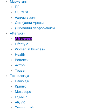
Маркетинг
ПР
CSR/ESG
Адвертајзинг
Социјални мрежи
Дигитални перформанси
Afterwork
Afterwork
Lifestyle
Women in Business
Health
Рецепти
Астро
Травел
Технологија
Блокчејн
Крипто
Метаверс
Гејминг
AR/VR
Tехнологија