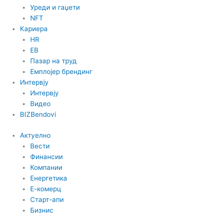
n
Уреди и гаџети
NFT
Кариера
HR
EB
Пазар на труд
Емплојер брендинг
Интервју
Интервју
Видео
BIZBendovi
Актуелно
Вести
Финансии
Компании
Енергетика
Е-комерц
Старт-апи
Бизнис