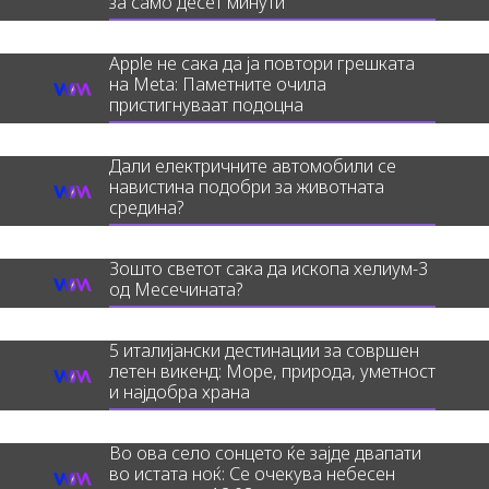
за само десет минути
Apple не сака да ја повтори грешката
на Meta: Паметните очила
пристигнуваат подоцна
Дали електричните автомобили се
навистина подобри за животната
средина?
Зошто светот сака да ископа хелиум-3
од Месечината?
5 италијански дестинации за совршен
летен викенд: Море, природа, уметност
и најдобра храна
Во ова село сонцето ќе зајде двапати
во истата ноќ: Се очекува небесен