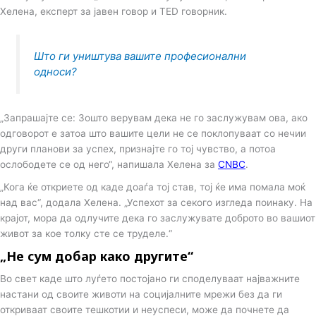
n
Хелена, експерт за јавен говор и TED говорник.
Што ги уништува вашите професионални
односи?
„Запрашајте се: Зошто верувам дека не го заслужувам ова, ако
одговорот е затоа што вашите цели не се поклопуваат со нечии
други планови за успех, признајте го тој чувствo, а потоа
ослободете се од него“, напишала Хелена за
CNBC
.
„Кога ќе откриете од каде доаѓа тој став, тој ќе има помала моќ
над вас“, додала Хелена. „Успехот за секого изгледа поинаку. На
крајот, мора да одлучите дека го заслужувате доброто во вашиот
живот за кое толку сте се труделе.“
„Не сум добар како другите“
Во свет каде што луѓето постојано ги споделуваат најважните
настани од своите животи на социјалните мрежи без да ги
откриваат своите тешкотии и неуспеси, може да почнете да