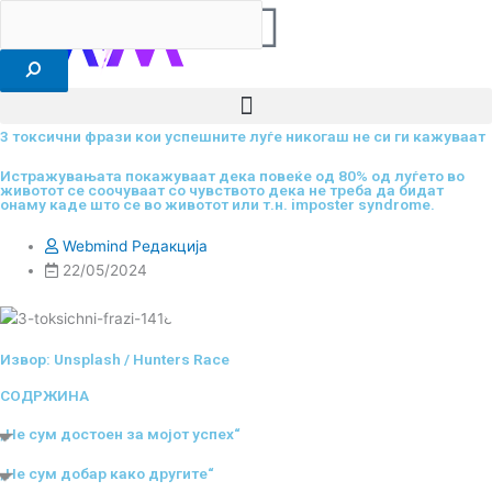
F
I
Y
I
L
Search
RS
ENG
Skip
to
a
n
o
c
i
content
c
s
u
o
n
3 токсични фрази кои успешните луѓе никогаш не си ги кажуваат
e
t
t
-
k
Истражувањата покажуваат дека повеќе од 80% од луѓето во
животот се соочуваат со чувството дека не треба да бидат
онаму каде што се во животот или т.н. imposter syndrome.
b
a
u
t
e
Webmind Редакција
22/05/2024
o
g
b
i
d
o
r
e
k
i
Извор: Unsplash / Hunters Race
k
a
-
n
СОДРЖИНА
„Не сум достоен за мојот успех“
m
t
„Не сум добар како другите“