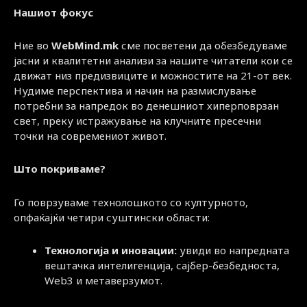
Нашиот фокус
Ние во
WebMind.mk
сме посветени да обезбедуваме
јасни и квалитетни анализи за нашите читатели кои се
движат низ предизвиците и можностите на 21-от век.
Нудиме перспектива и начин на размислување
потребни за напредок во денешниот хиперповрзан
свет, преку истражување на клучните пресечни
точки на современиот живот.
Што покриваме?
Го поврзуваме технолошкото со културното,
опфаќајќи четири суштински области:
Технологија и иновации:
увиди во напредната
вештачка интелигенција, сајбер-безбедноста,
Web3 и метаверзумот.