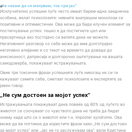
i
„Не сакам да се менувам, тоа сум јас“
Исклучително успешни луѓе често имаат барем една заедничка
k
особина, велат психолозите: нивните внатрешни монолози се
позитивни и оптимистички. Ова може да биде клучен елемент за
постигнување успех: тешко е да постигнете цел или
t
пресвртница ако постојано си велите дека не можете.
Негативниот разговор со себе може да има долготрајно
o
негативно влијание и со текот на времето да доведе до
анксиозност, депресија и долгорочно оштетување на вашата
k
самодоверба, покажуваат истражувањата.
Овие три токсични фрази успешните луѓе никогаш не си ги
-
кажуваат самите себе, сметаат психолозите и експертите за
јавен говор.
i
„Не сум достоен за мојот успех“
Истражувањата покажуваат дека повеќе од 80% од луѓето во
c
животот се соочуваат со чувството дека не треба да бидат
онаму каде што се о животот или т.н. imposter syndrome. Ова
o
може да ве поттикне да користите фрази како „Не сум достоен
за мојот успех“ или „Јас не го заслужувам ова“, вели Кристина