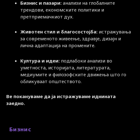
Бизнис и пазари:
анализи на глобалните
трендови, економските политики и
претприемачкиот дух.
Животен стил и благосостојба:
истражувања
за современото живеење, здравје, дизајн и
лична адаптација на промените.
Култура и идеи:
подлабоки анализи во
уметноста, историјата, литературата,
медиумите и филозофските движења што го
обликуваат општеството.
Ве покануваме да ја истражуваме иднината
заедно.
Бизнис