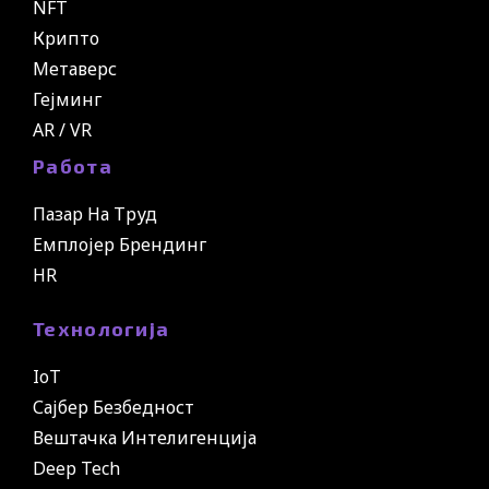
NFT
Крипто
Метаверс
Гејминг
AR / VR
Работа
Пазар На Труд
Емплојер Брендинг
HR
Технологија
IoT
Сајбер Безбедност
Вештачка Интелигенција
Deep Tech