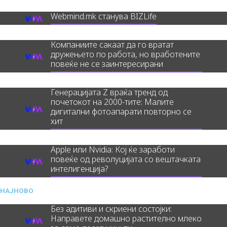
Webmind.mk станува BIZLife
Компаниите сакаат да го вратат
дружењето по работа, но вработените
повеќе не се заинтересирани
Генерацијата Z враќа тренд од
почетокот на 2000-тите: Малите
дигитални фотоапарати повторно се
хит
Apple или Nvidia: Кој ќе заработи
повеќе од револуцијата со вештачката
интелигенција?
НАЈНОВО
Без адитиви и скриени состојки:
Направете домашно растително млеко