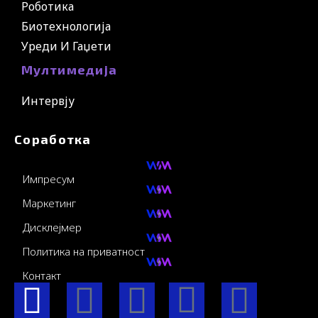
Роботика
Биотехнологија
Уреди И Гаџети
Мултимедија
Интервју
Соработка
Импресум
Маркетинг
Дисклејмер
Политика на приватност
Контакт
F
I
Y
I
L