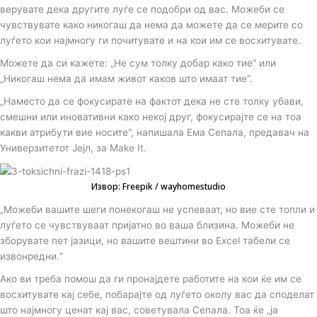
верувате дека другите луѓе се подобри од вас. Можеби се
чувствувате како никогаш да нема да можете да се мерите со
луѓето кои најмногу ги почитувате и на кои им се восхитувате.
Можете да си кажете: „Не сум толку добар како тие“ или
„Никогаш нема да имам живот каков што имаат тие“.
„Наместо да се фокусирате на фактот дека не сте толку убави,
смешни или иновативни како некој друг, фокусирајте се на тоа
какви атрибути вие носите“, напишала Ема Сепала, предавач на
Универзитетот Јејл, за Make It.
Извор: Freepik / wayhomestudio
„Можеби вашите шеги понекогаш не успеваат, но вие сте топли и
луѓето се чувствуваат пријатно во ваша близина. Можеби не
зборувате пет јазици, но вашите вештини во Excel табели се
извонредни.“
Ако ви треба помош да ги пронајдете работите на кои ќе им се
восхитувате кај себе, побарајте од луѓето околу вас да споделат
што најмногу ценат кај вас, советувала Сепала. Тоа ќе „ја