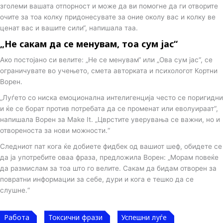
зголеми вашата отпорност и може да ви помогне да ги отворите
очите за тоа колку придонесувате за оние околу вас и колку ве
ценат вас и вашите сили“, напишала таа.
„Не сакам да се менувам, тоа сум јас“
Ако постојано си велите: „Не се менувам“ или „Ова сум јас“, се
ограничувате во учењето, смета авторката и психологот Кортни
Ворен.
„Луѓето со ниска емоционална интелигенција често се поригидни
и ќе се борат против потребата да се променат или еволуираат“,
напишала Ворен за Make It. „Цврстите уверувања се важни, но и
отвореноста за нови можности.“
Следниот пат кога ќе добиете фидбек од вашиот шеф, обидете се
да ја употребите оваа фраза, предложила Ворен: „Морам повеќе
да размислам за тоа што го велите. Сакам да бидам отворен за
повратни информации за себе, дури и кога е тешко да се
слушне.“
Работа
Токсични фрази
Успешни луѓе