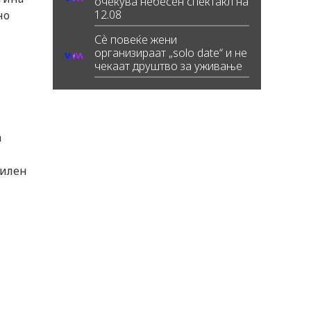
очекува небесен спектакл на
12.08
но
Сè повеќе жени
организираат „solo date“ и не
чекаат друштво за уживање
а
билен