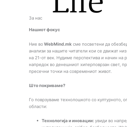
За нас
Нашиот фокус
Ние во
WebMind.mk
сме посветени да обезбе
анализи за нашите читатели кои се движат ни
на 21-от век. Нудиме перспектива и начин на
напредок во денешниот хиперповрзан свет, п
пресечни точки на современиот живот.
Што покриваме?
Го поврзуваме технолошкото со културното, о
области:
Технологија и иновации:
увиди во напре