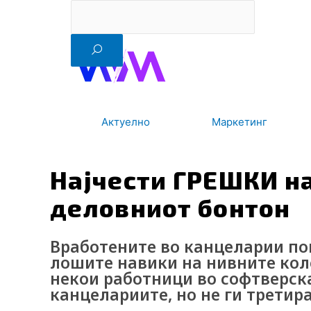
F
I
Y
I
L
Search
RS
ENG
Skip
to
a
n
o
c
i
content
c
s
u
o
n
e
t
t
-
k
Актуелно
Маркетинг
b
a
u
t
e
Најчести ГРЕШКИ на
o
g
b
i
d
деловниот бонтон
o
r
e
k
i
Вработените во канцеларии по
k
a
-
n
лошите навики на нивните коле
некои работници во софтверскат
m
t
канцелариите, но не ги третир