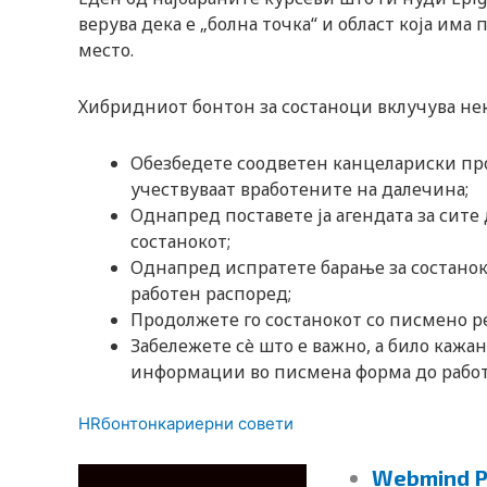
верува дека е „болна точка“ и област која и
место.
Хибридниот бонтон за состаноци вклучува не
Обезбедете соодветен канцелариски про
учествуваат вработените на далечина;
Однапред поставете ја агендата за сит
состанокот;
Однапред испратете барање за состанок
работен распоред;
Продолжете го состанокот со писмено ре
Забележете сè што е важно, а било кажа
информации во писмена форма до рабо
HR
бонтон
кариерни совети
Webmind Р