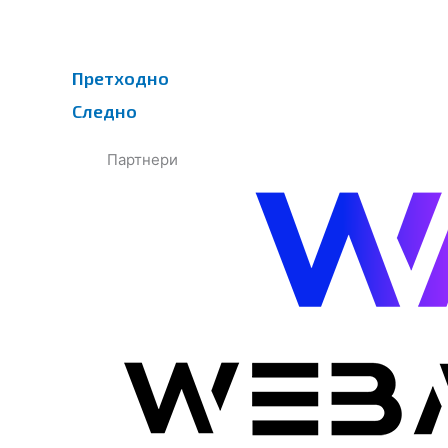
Prev
Next
Претходно
Следно
Партнери