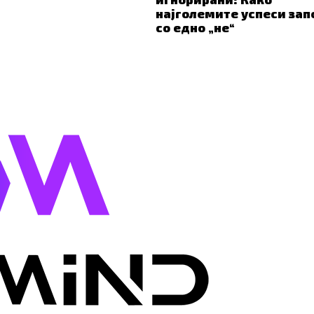
најголемите успеси зап
со едно „не“