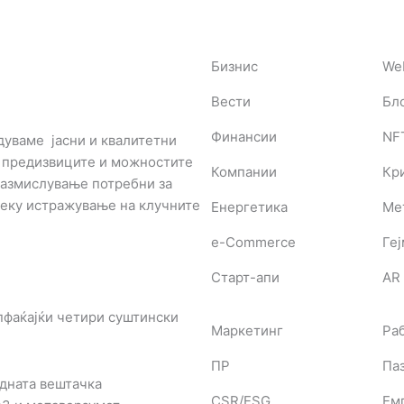
Бизнис
We
Вести
Бл
Финансии
NF
дуваме јасни и квалитетни
з предизвиците и можностите
Компании
Кр
 размислување потребни за
реку истражување на клучните
Енергетика
Ме
e-Commerce
Ге
Старт-апи
AR 
пфаќајќи четири суштински
Маркетинг
Ра
ПР
Паз
дната вештачка
CSR/ESG
Ем