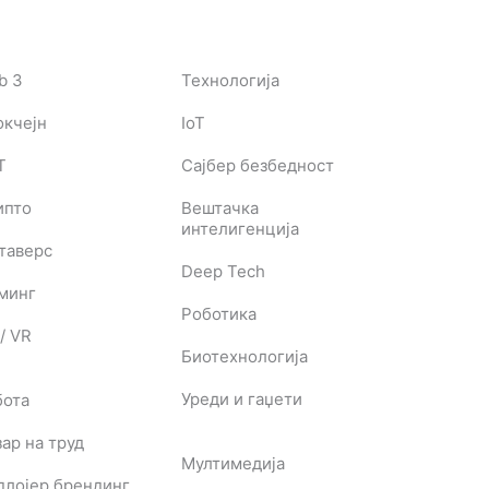
b 3
Технологија
окчејн
IoT
T
Сајбер безбедност
ипто
Вештачка
интелигенција
таверс
Deep Tech
јминг
Роботика
/ VR
Биотехнологија
Уреди и гаџети
бота
ар на труд
Мултимедија
плојер брендинг