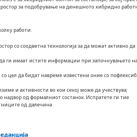
ма простор за подобрување на денешното хибридно работ
колку работи:
стор со соодветна технологија за да можат активно да
е да ги имаат истите информации при започнувањето н
 со цел да бидат навреме известени оние со пофлекси
зиме и активности во кои секој може да учествува;
но надвор од формалниот состанок. Испратете ги тие
тниците од далечина
едакција