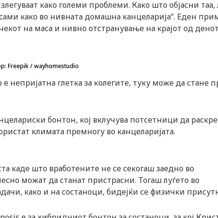
злегуваат како големи проблеми. Како што објасни таа, 
 сами како во нивната домашна канцеларија“. Еден при
учекот на маса и нивно отстранување на крајот од дено
р: Freepik / wayhomestudio
 е непријатна глетка за колегите, туку може да стане 
канцелариски бонтон, кој вклучува потсетници да раскре
 користат климата премногу во канцеларијата.
та каде што вработените не се секогаш заедно во
 лесно можат да станат пристрасни. Тогаш луѓето во
адачи, како и на состаноци, бидејќи се физички присут
nosis е за хибридниот бонтон за состаноци, за кој Кри