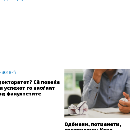
докторатот? Сè повеќе
и успехот го наоѓаат
од факултетите
Одбиени, потценети,
игнорирани: Како