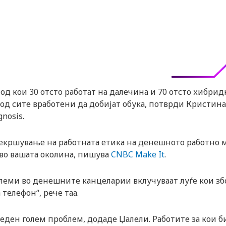
, од кои 30 отсто работат на далечина и 70 отсто хибрид
 од сите вработени да добијат обука, потврди Кристина
gnosis.
рекршување на работната етика на денешното работно м
 во вашата околина, пишува
CNBC Make It
.
леми во денешните канцеларии вклучуваат луѓе кои зб
 телефон“, рече таа.
ден голем проблем, додаде Џалели. Работите за кои б