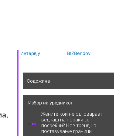
Интервју
BIZBendovi
Содржина
Избор на уредникот
ма,
Жените кои не одговараат
веднаш на пораки се
посреќни? Нов тренд на
поставување граници