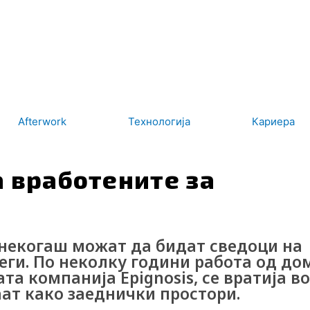
Afterwork
Технологија
Кариера
 вработените за
некогаш можат да бидат сведоци на
ги. По неколку години работа од до
а компанија Epignosis, се вратија во
аат како заеднички простори.