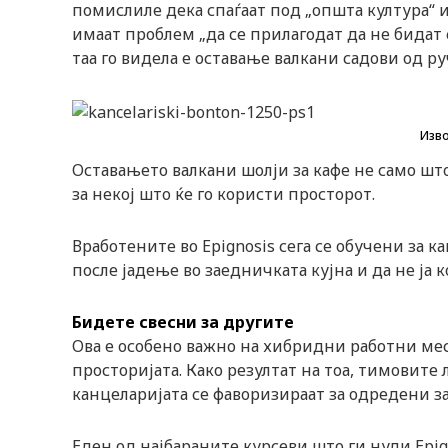
n
помислиле дека спаѓаат под „општа култура“ и
имаат проблем „да се прилагодат да не бидат
таа го видела е оставање валкани садови од р
Изво
Оставањето валкани шолји за кафе не само што
за некој што ќе го користи просторот.
Вработените во Epignosis сега се обучени за 
после јадење во заедничката кујна и да не ја
Бидете свесни за другите
Ова е особено важно на хибридни работни мес
просторијата. Како резултат на тоа, тимовите
канцеларијата се фаворизираат за одредени з
Еден од најбараните курсеви што ги нуди Epig