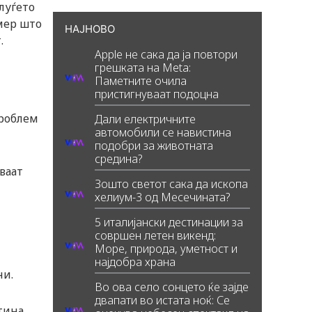
луѓето
мер што
НАЈНОВО
т.
Apple не сака да ја повтори
грешката на Meta:
Паметните очила
пристигнуваат подоцна
проблем
Дали електричните
автомобили се навистина
подобри за животната
средина?
ваат
Зошто светот сака да ископа
хелиум-3 од Месечината?
5 италијански дестинации за
совршен летен викенд:
Море, природа, уметност и
најдобра храна
ни.
Во ова село сонцето ќе зајде
двапати во истата ноќ: Се
стина