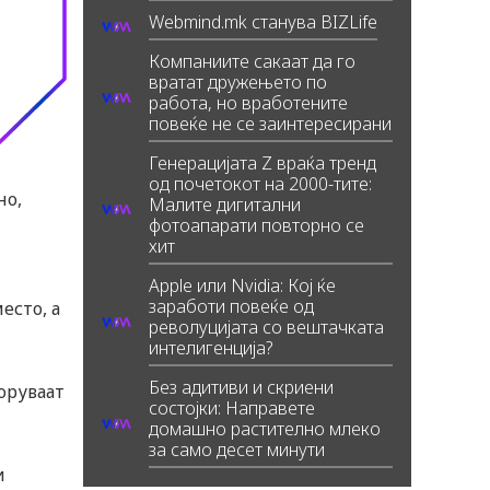
Webmind.mk станува BIZLife
Компаниите сакаат да го
вратат дружењето по
работа, но вработените
повеќе не се заинтересирани
Генерацијата Z враќа тренд
од почетокот на 2000-тите:
но,
Малите дигитални
фотоапарати повторно се
хит
Apple или Nvidia: Кој ќе
заработи повеќе од
есто, а
револуцијата со вештачката
интелигенција?
Без адитиви и скриени
оруваат
состојки: Направете
домашно растително млеко
за само десет минути
и