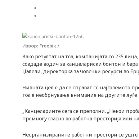
i
Webmind Редакција
19/04/2024
k
t
Извор: Freepik /
o
Како резултат на тоа, компанијата со 235 лица
создаде водич за канцелариски бонтон и бара
k
Џалели, директорка за човечки ресурси во Epi
-
Нивната цел е да се справат со најголемото п
тоа е необрнување внимание на другите луѓе
i
c
„Канцелариите сега се преполни. „Некои проб
премногу гласно во работна просторија или на
o
Неорганизираните работни простори се уште е