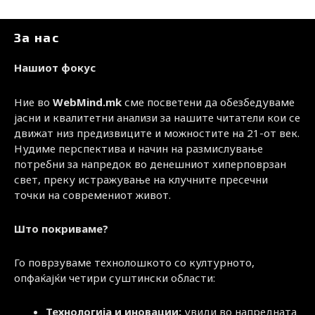
За нас
Нашиот фокус
Ние во
WebMind.mk
сме посветени да обезбедуваме
јасни и квалитетни анализи за нашите читатели кои се
движат низ предизвиците и можностите на 21-от век.
Нудиме перспектива и начин на размислување
потребни за напредок во денешниот хиперповрзан
свет, преку истражување на клучните пресечни
точки на современиот живот.
Што покриваме?
Го поврзуваме технолошкото со културното,
опфаќајќи четири суштински области:
Технологија и иновации:
увиди во напредната