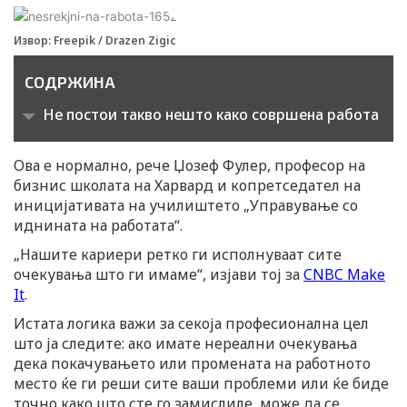
Извор: Freepik / Drazen Zigic
СОДРЖИНА
Не постои такво нешто како совршена работа
Ова е нормално, рече Џозеф Фулер, професор на
бизнис школата на Харвард и копретседател на
иницијативата на училиштето „Управување со
иднината на работата“.
„Нашите кариери ретко ги исполнуваат сите
очекувања што ги имаме“, изјави тој за
CNBC Make
It
.
Истата логика важи за секоја професионална цел
што ја следите: ако имате нереални очекувања
дека покачувањето или промената на работното
место ќе ги реши сите ваши проблеми или ќе биде
точно како што сте го замислиле, може да се