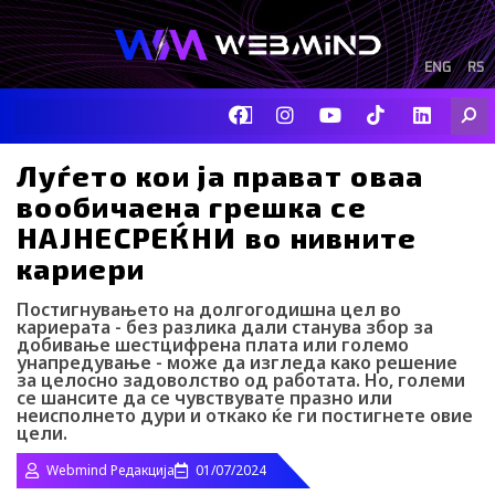
Skip
to
content
ENG
RS
F
I
Y
I
L
Searc
a
n
o
c
i
c
s
u
o
n
e
t
t
-
k
Луѓето кои ја прават оваа
b
a
u
t
e
вообичаена грешка се
o
g
b
i
d
o
r
e
k
i
НАЈНЕСРЕЌНИ во нивните
k
a
-
n
кариери
m
t
i
k
Постигнувањето на долгогодишна цел во
t
кариерата - без разлика дали станува збор за
o
добивање шестцифрена плата или големо
унапредување - може да изгледа како решение
k
за целосно задоволство од работата. Но, големи
-
се шансите да се чувствувате празно или
i
неисполнето дури и откако ќе ги постигнете овие
c
цели.
o
n
Webmind Редакција
01/07/2024