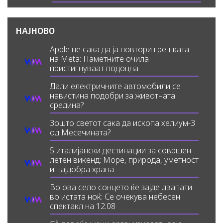
НАЈНОВО
Apple не сака да ја повтори грешката
на Meta: Паметните очила
пристигнуваат подоцна
Дали електричните автомобили се
навистина подобри за животната
средина?
Зошто светот сака да ископа хелиум-3
од Месечината?
5 италијански дестинации за совршен
летен викенд: Море, природа, уметност
и најдобра храна
Во ова село сонцето ќе зајде двапати
во истата ноќ: Се очекува небесен
спектакл на 12.08