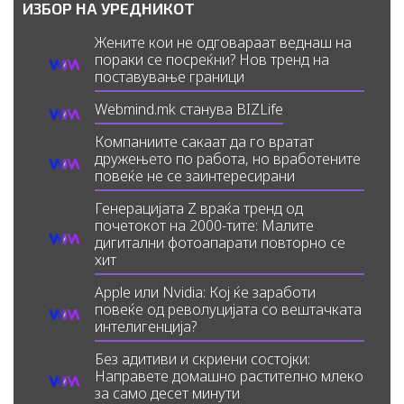
ИЗБОР НА УРЕДНИКОТ
Жените кои не одговараат веднаш на
пораки се посреќни? Нов тренд на
поставување граници
Webmind.mk станува BIZLife
Компаниите сакаат да го вратат
дружењето по работа, но вработените
повеќе не се заинтересирани
Генерацијата Z враќа тренд од
почетокот на 2000-тите: Малите
дигитални фотоапарати повторно се
хит
Apple или Nvidia: Кој ќе заработи
повеќе од револуцијата со вештачката
интелигенција?
Без адитиви и скриени состојки:
Направете домашно растително млеко
за само десет минути