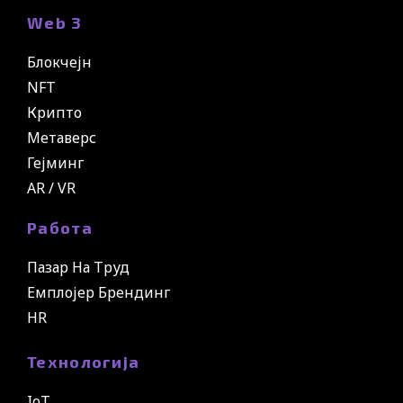
Web 3
Блокчејн
NFT
Крипто
Метаверс
Гејминг
AR / VR
Работа
Пазар На Труд
Емплојер Брендинг
HR
Технологија
IoT