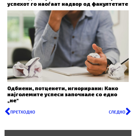
успехот го наоѓаат надвор од факултетите
Одбиени, потценети, игнорирани: Како
најголемите успеси започнале со едно
„не“
Prev
N
ПРЕТХОДНО
СЛЕДНО