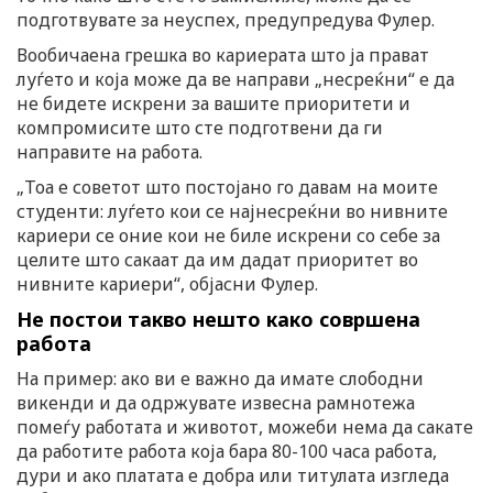
подготвувате за неуспех, предупредува Фулер.
Вообичаена грешка во кариерата што ја прават
луѓето и која може да ве направи „несреќни“ е да
не бидете искрени за вашите приоритети и
компромисите што сте подготвени да ги
направите на работа.
„Тоа е советот што постојано го давам на моите
студенти: луѓето кои се најнесреќни во нивните
кариери се оние кои не биле искрени со себе за
целите што сакаат да им дадат приоритет во
нивните кариери“, објасни Фулер.
Не постои такво нешто како совршена
работа
На пример: ако ви е важно да имате слободни
викенди и да одржувате извесна рамнотежа
помеѓу работата и животот, можеби нема да сакате
да работите работа која бара 80-100 часа работа,
дури и ако платата е добра или титулата изгледа