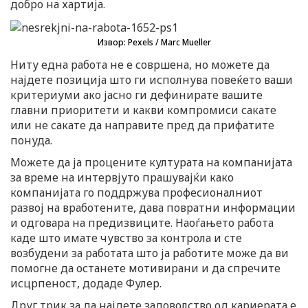
добро на хартија.
Извор: Pexels / Marc Mueller
Ниту една работа не е совршена, но можете да
најдете позиција што ги исполнува повеќето ваши
критериуми ако јасно ги дефинирате вашите
главни приоритети и какви компромиси сакате
или не сакате да направите пред да прифатите
понуда.
Можете да ја процените културата на компанијата
за време на интервјуто прашувајќи како
компанијата го поддржува професионалниот
развој на вработените, дава повратни информации
и одговара на предизвиците. Наоѓањето работа
каде што имате чувство за контрола и сте
возбудени за работата што ја работите може да ви
помогне да останете мотивирани и да спречите
исцрпеност, додаде Фулер.
Друг трик за да најдете задоволство од кариерата е