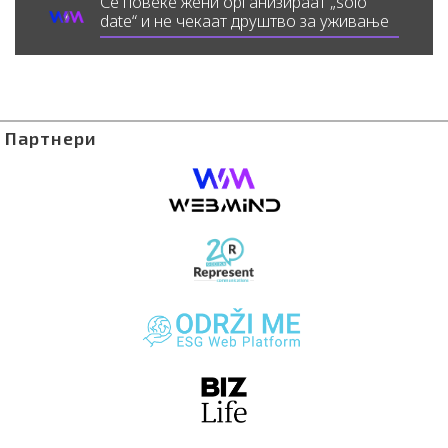
Сè повеќе жени организираат „solo
date“ и не чекаат друштво за уживање
Партнери