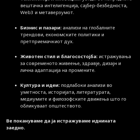
вештачка интелигенција, сајбер-безбедноста,
Web3 и метаверзумот.
Бизнис и пазари:
анализи на глобалните
трендови, економските политики и
претприемачкиот дух.
Животен стил и благосостојба:
истражувања
за современото живеење, здравје, дизајн и
лична адаптација на промените.
Култура и идеи:
подлабоки анализи во
уметноста, историјата, литературата,
медиумите и филозофските движења што го
обликуваат општеството.
Ве покануваме да ја истражуваме иднината
заедно.