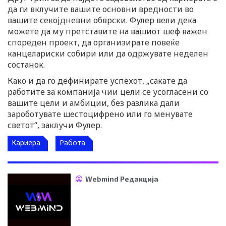
да ги вклучите вашите основни вредности во
вашите секојдневни обврски. Фулер вели дека
можете да му претставите на вашиот шеф важен
спореден проект, да организирате повеќе
канцелариски собири или да одржувате неделен
состанок.
Како и да го дефинирате успехот, „сакате да
работите за компанија чии цели се усогласени со
вашите цели и амбиции, без разлика дали
зароботувате шестоцифрено или го менувате
светот“, заклучи Фулер.
Кариера
Работа
Webmind Редакција