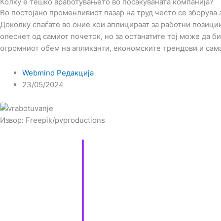
Колку е тешко вработувањето во посакуваната компанија?
Во постојано променливиот пазар на труд често се зборува 
Доколку спаѓате во оние кои аплицираат за работни позиции
олеснет од самиот почеток, но за останатите тој може да б
огромниот обем на апликанти, економските трендови и сам
Webmind Редакција
23/05/2024
Извор: Freepik/pvproductions