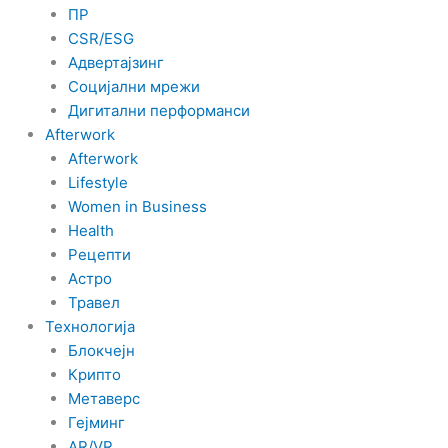
ПР
CSR/ESG
Адвертајзинг
Социјални мрежи
Дигитални перформанси
Afterwork
Afterwork
Lifestyle
Women in Business
Health
Рецепти
Астро
Травел
Технологија
Блокчејн
Крипто
Метаверс
Гејминг
AR/VR