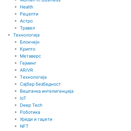
Health
Рецепти
Астро
Травел
Технологија
Блокчејн
Крипто
Метаверс
Гејминг
AR/VR
Tехнологија
Сајбер безбедност
Вештачка интелигенција
IoT
Deep Tech
Роботика
Уреди и гаџети
NFT