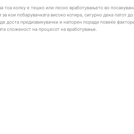
за тоа колку е тешко или лесно вработувањето во посакуван
 за кои побарувачката високо котира, сигурно дека патот д
иде доста предизвикувачки и напорен поради повеќе фактори
ата сложеност на процесот на вработување.