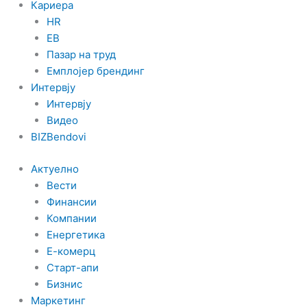
Кариера
HR
EB
Пазар на труд
Емплојер брендинг
Интервју
Интервју
Видео
BIZBendovi
Актуелно
Вести
Финансии
Компании
Енергетика
Е-комерц
Старт-апи
Бизнис
Маркетинг