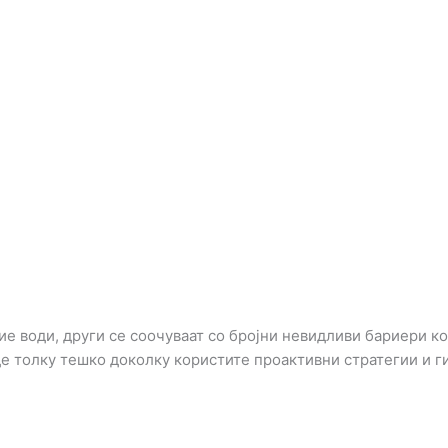
ие води, други се соочуваат со бројни невидливи бариери к
де толку тешко доколку користите проактивни стратегии и г