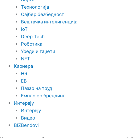
Tехнологија
Сајбер безбедност
Вештачка интелигенција
IoT
Deep Tech
Роботика
Уреди и гаџети
NFT
Кариера
HR
EB
Пазар на труд
Емплојер брендинг
Интервју
Интервју
Видео
BIZBendovi