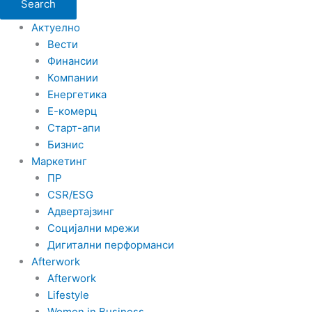
Search
Актуелно
Вести
Финансии
Компании
Енергетика
Е-комерц
Старт-апи
Бизнис
Маркетинг
ПР
CSR/ESG
Адвертајзинг
Социјални мрежи
Дигитални перформанси
Afterwork
Afterwork
Lifestyle
Women in Business