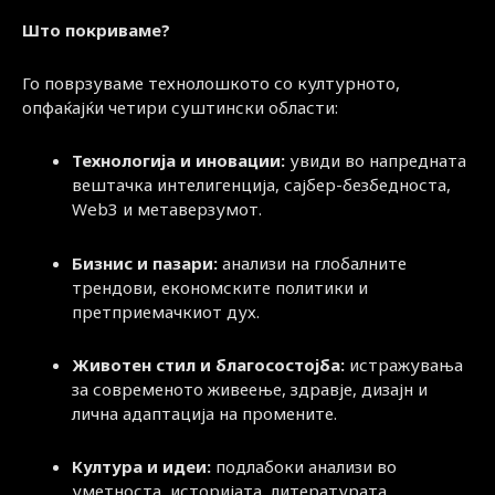
Што покриваме?
Го поврзуваме технолошкото со културното,
опфаќајќи четири суштински области:
Технологија и иновации:
увиди во напредната
вештачка интелигенција, сајбер-безбедноста,
Web3 и метаверзумот.
Бизнис и пазари:
анализи на глобалните
трендови, економските политики и
претприемачкиот дух.
Животен стил и благосостојба:
истражувања
за современото живеење, здравје, дизајн и
лична адаптација на промените.
Култура и идеи:
подлабоки анализи во
уметноста, историјата, литературата,