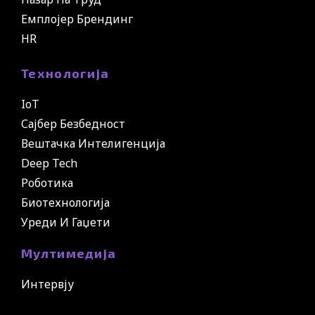
Емплојер Брендинг
HR
Технологија
IoT
Сајбер Безбедност
Вештачка Интелигенција
Deep Tech
Роботика
Биотехнологија
Уреди И Гаџети
Мултимедија
Интервју