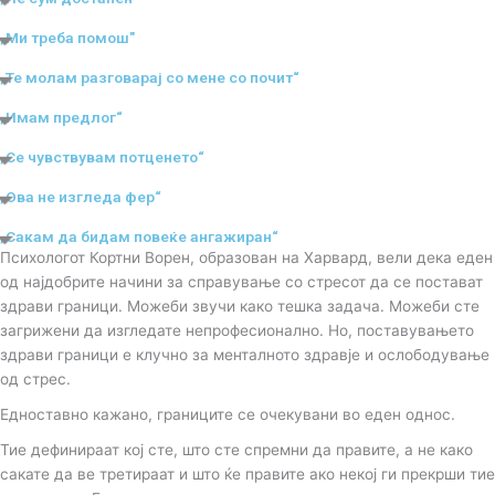
„Ми треба помош"
„Те молам разговарај со мене со почит“
„Имам предлог“
„Се чувствувам потценето“
„Ова не изгледа фер“
„Сакам да бидам повеќе ангажиран“
Психологот Кортни Ворен, образован на Харвард, вели дека еден
од најдобрите начини за справување со стресот да се постават
здрави граници. Можеби звучи како тешка задача. Можеби сте
загрижени да изгледате непрофесионално. Но, поставувањето
здрави граници е клучно за менталното здравје и ослободување
од стрес.
Едноставно кажано, границите се очекувани во еден однос.
Тие дефинираат кој сте, што сте спремни да правите, а не како
сакате да ве третираат и што ќе правите ако некој ги прекрши тие