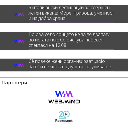
5 италијански дестинации за совршен
летен викенд: Море, природа, уметност
и најдобра храна
Во ова село сонцето ќе зајде двапати
во истата ноќ: Се очекува небесен
спектакл на 12.08
Сè повеќе жени организираат „solo
date“ и не чекаат друштво за уживање
Партнери