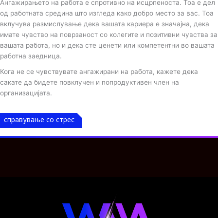
Ангажирањето на работа е спротивно на исцрпеноста. Тоа е дел
од работната средина што изгледа како добро место за вас. Тоа
вклучува размислување дека вашата кариера е значајна, дека
имате чувство на поврзаност со колегите и позитивни чувства за
вашата работа, но и дека сте ценети или компетентни во вашата
работна заедница.
Кога не се чувствувате ангажирани на работа, кажете дека
сакате да бидете повклучен и попродуктивен член на
организацијата.
справување со стрес