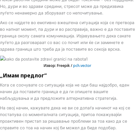
Но, дури и во здрави средини, стресот може да предизвика
луѓето ненамерно да зборуваат со непочитување.
Ако се најдете во емотивно вжештена ситуација која се претвора
во напнат момент, па дури и во расправија, важно е да поставите
граница околу самата комуникација. Изјавувањето дека сакате
луѓето да разговараат со вас со почит или ќе си заминете е
здрава граница што треба да ја поставите во секоја врска.
Извор: Freepik /
pch.vector
„Имам предлог“
Кога се соочувате со ситуација која не оди баш најдобро, еден
начин да поставите граница е да ги опишете вашите
набљудувања и да предложите алтернативна стратегија.
На овој начин, кажувате дека не ви се допаѓа начинот на кој се
постапува со моменталната ситуација, притоа покажувајќи
проактивен пристап за решавање проблеми за тоа како да се
справите со тоа на начин кој би можел да биде подобар.