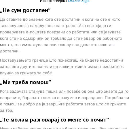
Извор: Freepik /
Drazen Zigic
„Не сум достапен“
Да ставите до знаење кога сте достапни и кога не сте е исто
така клучно за намалување на стресот. Ако постојано ги
проверувате е-поштата поврзани со работата или се јавувате
кога сте на одмор или би требало да сте надвор од работното
место, тоа им кажува на оние околу вас дека сте секогаш
достапни.
Поставувањето граница што понекогаш ќе бидете недостапни
затоа што другите аспекти од вашиот живот имаат приоритет е
клучно за грижата за себе.
„Ми треба помош”
Кога задачата станува тешка или повеќе од она што знаете да го
направите, барањето помош е разумно и оправдано. Потребна ви
е помош за добро да ја завршите работата затоа што се грижите
за тоа.
„Те молам разговарај со мене со почит“
Некои работни средини може да бидат токсични – без поддршка.