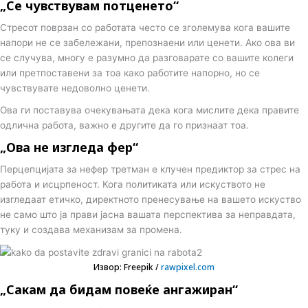
„Се чувствувам потценето“
Стресот поврзан со работата често се зголемува кога вашите
напори не се забележани, препознаени или ценети. Ако ова ви
се случува, многу е разумно да разговарате со вашите колеги
или претпоставени за тоа како работите напорно, но се
чувствувате недоволно ценети.
Ова ги поставува очекувањата дека кога мислите дека правите
одлична работа, важно е другите да го признаат тоа.
„Ова не изгледа фер“
Перцепцијата за нефер третман е клучен предиктор за стрес на
работа и исцрпеност. Кога политиката или искуството не
изгледаат етичко, директното пренесување на вашето искуство
не само што ја прави јасна вашата перспектива за неправдата,
туку и создава механизам за промена.
Извор: Freepik /
rawpixel.com
„Сакам да бидам повеќе ангажиран“