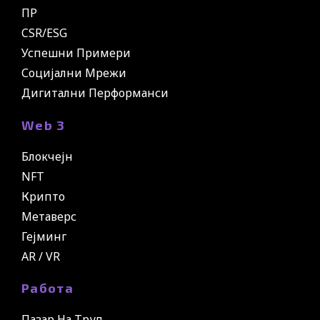
ПР
CSR/ESG
Успешни Примери
Социјални Мрежи
Дигитални Перформанси
Web 3
Блокчејн
NFT
Крипто
Метаверс
Гејминг
AR / VR
Работа
Пазар На Труд