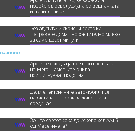
Apple или Nvidia: Кој ќе заработи
повеќе од револуцијата со вештачката
интелигенција?
Без адитиви и скриени состојки:
Направете домашно растително млеко
за само десет минути
НАЈНОВО
Apple не сака да ја повтори грешката
на Meta: Паметните очила
пристигнуваат подоцна
Дали електричните автомобили се
навистина подобри за животната
средина?
Зошто светот сака да ископа хелиум-3
од Месечината?