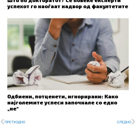
Што по докторатот? Сè повеќе експерти
успехот го наоѓаат надвор од факултетите
Одбиени, потценети, игнорирани: Како
најголемите успеси започнале со едно
„не“
Prev
N
ПРЕТХОДНО
СЛЕДНО