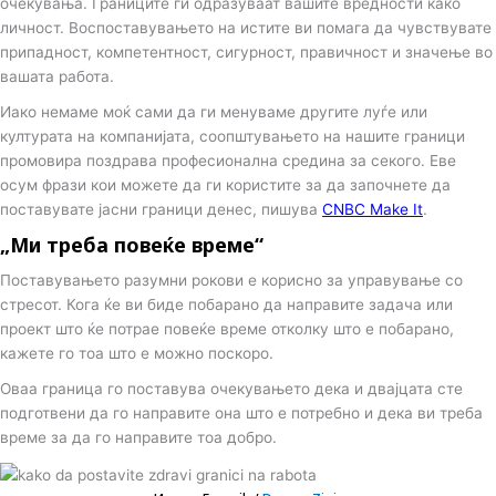
очекувања. Границите ги одразуваат вашите вредности како
личност. Воспоставувањето на истите ви помага да чувствувате
припадност, компетентност, сигурност, правичност и значење во
вашата работа.
Иако немаме моќ сами да ги менуваме другите луѓе или
културата на компанијата, соопштувањето на нашите граници
промовира поздрава професионална средина за секого. Еве
осум фрази кои можете да ги користите за да започнете да
поставувате јасни граници денес, пишува
CNBC Make It
.
„Ми треба повеќе време“
Поставувањето разумни рокови е корисно за управување со
стресот. Кога ќе ви биде побарано да направите задача или
проект што ќе потрае повеќе време отколку што е побарано,
кажете го тоа што е можно поскоро.
Оваа граница го поставува очекувањето дека и двајцата сте
подготвени да го направите она што е потребно и дека ви треба
време за да го направите тоа добро.