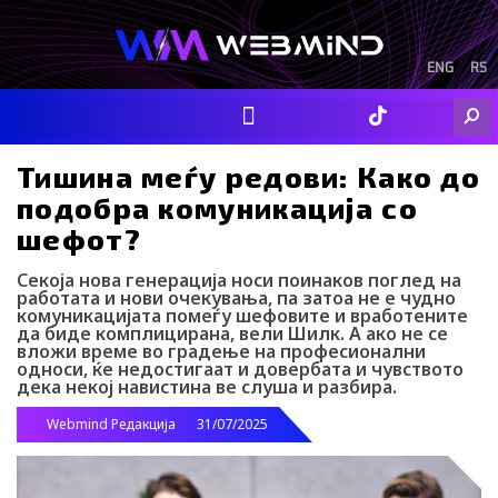
Skip
to
content
ENG
RS
F
I
Y
I
L
Searc
a
n
o
c
i
c
s
u
o
n
e
t
t
-
k
Тишина меѓу редови: Како до
b
a
u
t
e
подобра комуникација со
o
g
b
i
d
o
r
e
k
i
шефот?
k
a
-
n
m
t
Секоја нова генерација носи поинаков поглед на
i
работата и нови очекувања, па затоа не е чудно
k
комуникацијата помеѓу шефовите и вработените
t
да биде комплицирана, вели Шилк. А ако не се
o
вложи време во градење на професионални
k
односи, ќе недостигаат и довербата и чувството
-
дека некој навистина ве слуша и разбира.
i
c
Webmind Редакција
31/07/2025
o
n