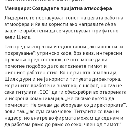
Менаџери: Создадете пријатна атмосфера
Лидерите го поставуваат тонот на целата работна
атмосфера и ќе ви користи ако направите сè за
вашите вработени да се чувствуваат прифатено,
вели Шилк.
Таа предлага кратки и едноставни „активности за
поврзување“: утринско кафе, брз квиз, интересни
прашања пред состанок, сè што може да ви
помогне подобро да го запознаете тимот и
нивниот работен стил. Во нејзината компанија,
Шилк дури и не ја користи титулата директорка.
Нејзините вработени знаат кој е шефот, но таа не
сака титулата „CEO“ да ги обесхрабри во отворената
и искрена комуникација. „Не сакаме луѓето да
помислат: ‘Не смеам да зборувам со директорката’“,
вели таа. „Јас сум само човек. Титулите се важни
надвор, но внатре во фирмата можам да седнам и
да работам рамо до рамо со секој член од тимот.“