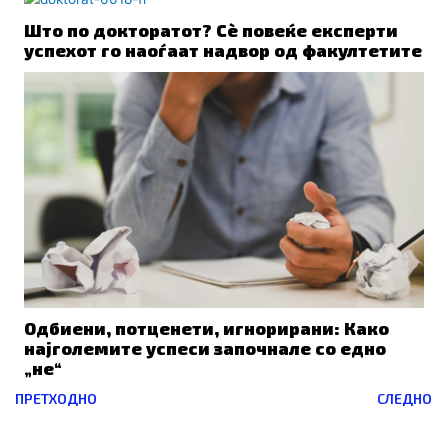
Што по докторатот? Сè повеќе експерти
успехот го наоѓаат надвор од факултетите
Одбиени, потценети, игнорирани: Како
најголемите успеси започнале со едно
„не“
Prev
ПРЕТХОДНО
СЛЕДНО