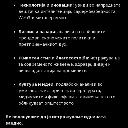
Технологија и иновации:
увиди во напредната
вештачка интелигенција, сајбер-безбедноста,
Web3 и метаверзумот.
Бизнис и пазари:
анализи на глобалните
трендови, економските политики и
претприемачкиот дух.
Животен стил и благосостојба:
истражувања
за современото живеење, здравје, дизајн и
лична адаптација на промените.
Култура и идеи:
подлабоки анализи во
уметноста, историјата, литературата,
медиумите и филозофските движења што го
обликуваат општеството.
Ве покануваме да ја истражуваме иднината
заедно.