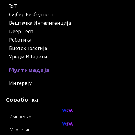
IoT
Сајбер Безбедност
Вештачка Интелигенција
Deep Tech
Роботика
Биотехнологија
Уреди И Гаџети
Мултимедија
Интервју
Соработка
Импресум
Маркетинг