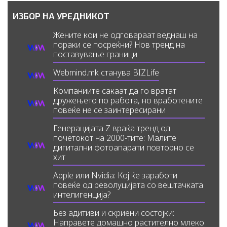
ИЗБОР НА УРЕДНИКОТ
Жените кои не одговараат веднаш на
пораки се посреќни? Нов тренд на
поставување граници
Webmind.mk станува BIZLife
Компаниите сакаат да го вратат
дружењето по работа, но вработените
повеќе не се заинтересирани
Генерацијата Z враќа тренд од
почетокот на 2000-тите: Малите
дигитални фотоапарати повторно се
хит
Apple или Nvidia: Кој ќе заработи
повеќе од револуцијата со вештачката
интелигенција?
Без адитиви и скриени состојки:
Направете домашно растително млеко