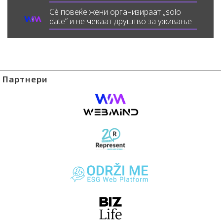
Сè повеќе жени организираат „solo
date“ и не чекаат друштво за уживање
Партнери