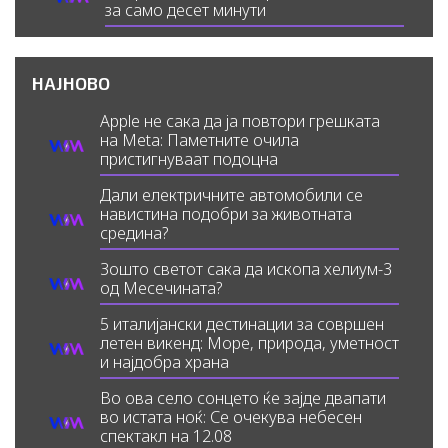
за само десет минути
НАЈНОВО
Apple не сака да ја повтори грешката
на Meta: Паметните очила
пристигнуваат подоцна
Дали електричните автомобили се
навистина подобри за животната
средина?
Зошто светот сака да ископа хелиум-3
од Месечината?
5 италијански дестинации за совршен
летен викенд: Море, природа, уметност
и најдобра храна
Во ова село сонцето ќе зајде двапати
во истата ноќ: Се очекува небесен
спектакл на 12.08