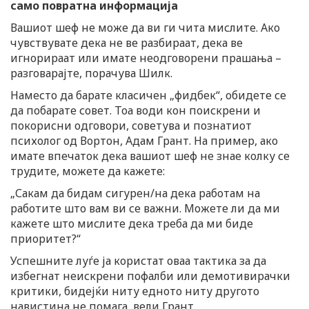
само повратна информација
Вашиот шеф не може да ви ги чита мислите. Ако
чувствувате дека не ве разбираат, дека ве
игнорираат или имате неодговорени прашања –
разговарајте, порачува Шилк.
Наместо да барате класичен „фидбек“, обидете се
да побарате совет. Тоа води кон поискрени и
покорисни одговори, советува и познатиот
психолог од Вортон, Адам Грант. На пример, ако
имате впечаток дека вашиот шеф не знае колку се
трудите, можете да кажете:
„Сакам да бидам сигурен/на дека работам на
работите што вам ви се важни. Можете ли да ми
кажете што мислите дека треба да ми биде
приоритет?“
Успешните луѓе ја користат оваа тактика за да
избегнат неискрени пофалби или демотивирачки
критики, бидејќи ниту едното ниту другото
навистина не помага, вели Грант.