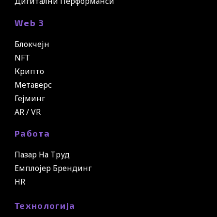
Дигитални Перформанси
Web 3
Блокчејн
NFT
Крипто
Метаверс
Гејминг
AR / VR
Работа
Пазар На Труд
Емплојер Брендинг
HR
Технологија