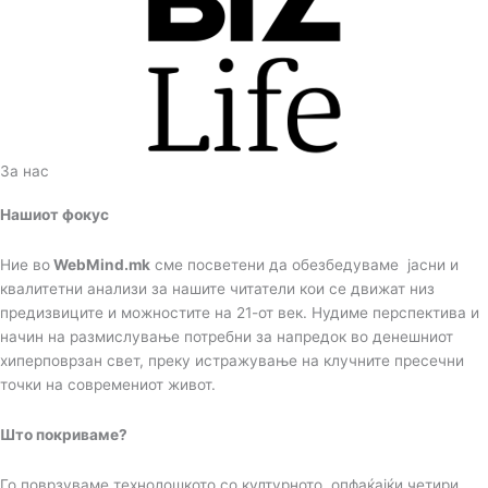
За нас
Нашиот фокус
Ние во
WebMind.mk
сме посветени да обезбедуваме јасни и
квалитетни анализи за нашите читатели кои се движат низ
предизвиците и можностите на 21-от век. Нудиме перспектива и
начин на размислување потребни за напредок во денешниот
хиперповрзан свет, преку истражување на клучните пресечни
точки на современиот живот.
Што покриваме?
Го поврзуваме технолошкото со културното, опфаќајќи четири