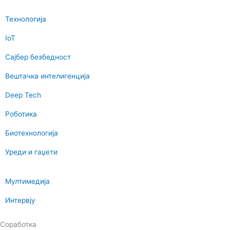
Технологија
IoT
Сајбер безбедност
Вештачка интелигенција
Deep Tech
Роботика
Биотехнологија
Уреди и гаџети
Мултимедија
Интервју
Соработка