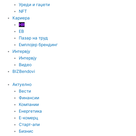
n
Уреди и гаџети
NFT
Кариера
HR
EB
Пазар на труд
Емплојер брендинг
Интервју
Интервју
Видео
BIZBendovi
Актуелно
Вести
Финансии
Компании
Енергетика
Е-комерц
Старт-апи
Бизнис