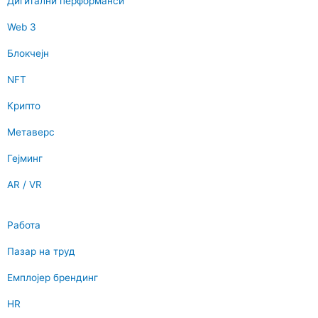
Дигитални перформанси
Web 3
Блокчејн
NFT
Крипто
Метаверс
Гејминг
AR / VR
Работа
Пазар на труд
Емплојер брендинг
HR