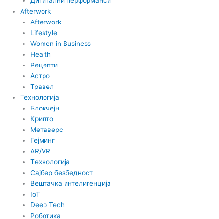
Дигитални перформанси
i
Afterwork
Afterwork
k
Lifestyle
Women in Business
t
Health
Рецепти
o
Астро
Травел
Технологија
k
Блокчејн
Крипто
-
Метаверс
Гејминг
i
AR/VR
Tехнологија
Сајбер безбедност
c
Вештачка интелигенција
IoT
o
Deep Tech
Роботика