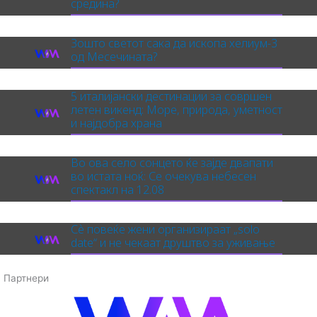
средина?
Зошто светот сака да ископа хелиум-3
од Месечината?
5 италијански дестинации за совршен
летен викенд: Море, природа, уметност
и најдобра храна
Во ова село сонцето ќе зајде двапати
во истата ноќ: Се очекува небесен
спектакл на 12.08
Сè повеќе жени организираат „solo
date“ и не чекаат друштво за уживање
Партнери