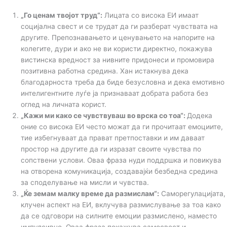
„
Го ценам твој
от
труд“:
Лицата со висока ЕИ имаат
социјална свест и се трудат да ги разберат чувствата на
другите. Препознавањето и ценувањето на напорите на
колегите, дури и ако не ви користи директно, покажува
вистинска вредност за нивните придонеси и промовира
позитивна работна средина. Хан истакнува дека
благодарноста треба да биде безусловна и дека емотивно
интелигентните луѓе ја признаваат добрата работа без
оглед на личната корист.
„Кажи ми како се чувствуваш во врска со тоа“:
Додека
оние со висока ЕИ често можат да ги прочитаат емоциите,
тие избегнуваат да прават претпоставки и им даваат
простор на другите да ги изразат своите чувства по
сопствени услови. Оваа фраза нуди поддршка и повикува
на отворена комуникација, создавајќи безбедна средина
за споделување на мисли и чувства.
„Ќе земам малку време да размислам“:
Саморегулацијата,
клучен аспект на ЕИ, вклучува размислување за тоа како
да се одговори на силните емоции размислено, наместо
импулсивно. Оваа фраза покажува самосвест и