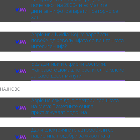
почетокот на 2000-тите: Малите
дигитални фотоапарати повторно се
хит
Apple или Nvidia: Кој ќе заработи
повеќе од револуцијата со вештачката
интелигенција?
Без адитиви и скриени состојки:
Направете домашно растително млеко
за само десет минути
НАЈНОВО
Apple не сака да ја повтори грешката
на Meta: Паметните очила
пристигнуваат подоцна
Дали електричните автомобили се
навистина подобри за животната