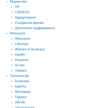
Маркетинг
ПР
CSR/ESG
Адвертајзинг
Социјални мрежи
Дигитални перформанси
Afterwork
Afterwork
Lifestyle
Women in Business
Health
Рецепти
Астро
Травел
Технологија
Блокчејн
Крипто
Метаверс
Гејминг
AR/VR
Tехнологија