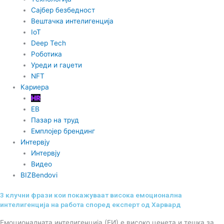
Сајбер безбедност
Вештачка интелигенција
IoT
Deep Tech
Роботика
Уреди и гаџети
NFT
Кариера
HR
EB
Пазар на труд
Емплојер брендинг
Интервју
Интервју
Видео
BIZBendovi
3 клучни фрази кои покажуваат висока емоционална
интелигенција на работа според експерт од Харвард
Емоционалната интелигенција (ЕИ) е високо ценета и тешка за