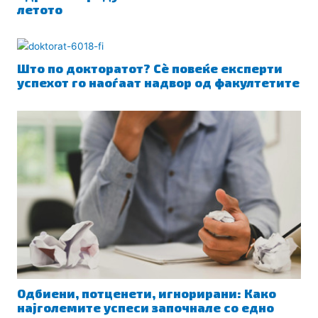
летото
Што по докторатот? Сè повеќе експерти
успехот го наоѓаат надвор од факултетите
Одбиени, потценети, игнорирани: Како
најголемите успеси започнале со едно