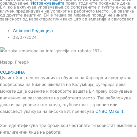
совладување.
Истражувањата
преку годините покажале дека
ЕИ, која вклучува управување со сопствените и туѓите емоции, е
клучен предвидувач на успехот на работното место. За разлика
од другите вештини, ЕИ е тешка за мерење поради нејзината
зависност од карактеристики како што се емпатија и самосвест.
Webmind Редакција
03/07/2024
Извор: Freepik
СОДРЖИНА
Џулиет Хан, невронаучничка обучена на Харвард и придружна
професорка на Бизнис школата на Колумбија, сугерира дека
можете да ја оцените и подобрите вашата ЕИ преку обрнување
внимание на разговорите на работното место. Таа забележува
дека изразувањето емпатија, љубопитност, трпение или
самосвест укажува на висока ЕИ, пренесува
CNBC Make It
.
Хан идентификува три фрази кои честопати ги користат емотивно
интелигентни лица на работа: