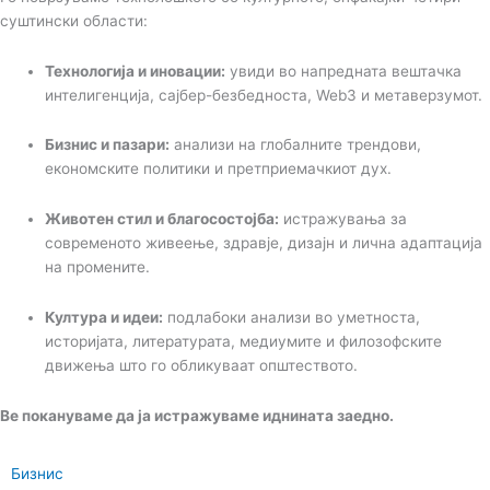
суштински области:
Технологија и иновации:
увиди во напредната вештачка
интелигенција, сајбер-безбедноста, Web3 и метаверзумот.
Бизнис и пазари:
анализи на глобалните трендови,
економските политики и претприемачкиот дух.
Животен стил и благосостојба:
истражувања за
современото живеење, здравје, дизајн и лична адаптација
на промените.
Култура и идеи:
подлабоки анализи во уметноста,
историјата, литературата, медиумите и филозофските
движења што го обликуваат општеството.
Ве покануваме да ја истражуваме иднината заедно.
Бизнис