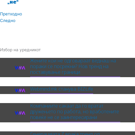
„не“
Prev
Next
Претходно
Следно
Избор на уредникот
Жените кои не одговараат веднаш на
пораки се посреќни? Нов тренд на
поставување граници
Webmind.mk станува BIZLife
Компаниите сакаат да го вратат
дружењето по работа, но вработените
повеќе не се заинтересирани
Генерацијата Z враќа тренд од