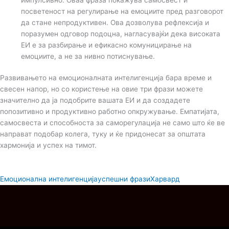
посветеност на регулирање на емоциите пред разговорот
да стане непродуктивен. Ова дозволува рефлексија и
поразумен одговор подоцна, нагласувајќи дека високата
ЕИ е за разбирање и ефикасно комуницирање на
емоциите, а не за нивно потиснување.
Развивањето на емоционалната интелигенција бара време и
свесен напор, но со користење на овие три фрази можете
значително да ја подобрите вашата ЕИ и да создадете
попозитивно и продуктивно работно опкружување. Емпатијата,
самосвеста и способноста за саморегулација не само што ќе ве
направат подобар колега, туку и ќе придонесат за општата
хармонија и успех на тимот.
Емоционална интелигенција
успешни фрази
Харвард