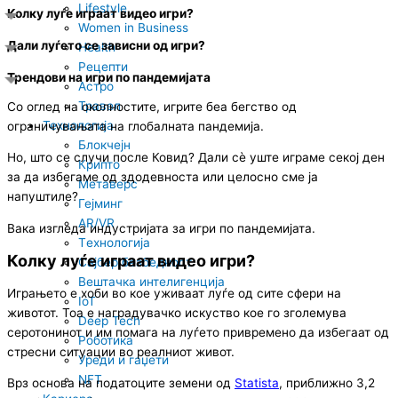
n
Lifestyle
Колку луѓе играат видео игри?
Women in Business
Дали луѓето се зависни од игри?
Health
Рецепти
Трендови на игри по пандемијата
Астро
Травел
Со оглед на околностите, игрите беа бегство од
Технологија
ограничувањата на глобалната пандемија.
Блокчејн
Но, што се случи после Ковид? Дали сè уште играме секој ден
Крипто
за да избегаме од здодевноста или целосно сме ја
Метаверс
напуштиле?
Гејминг
AR/VR
Вака изгледа индустријата за игри по пандемијата.
Tехнологија
Колку луѓе играат видео игри?
Сајбер безбедност
Вештачка интелигенција
Играњето е хоби во кое уживаат луѓе од сите сфери на
IoT
животот. Тоа е наградувачко искуство кое го зголемува
Deep Tech
серотонинот и им помага на луѓето привремено да избегаат од
Роботика
стресни ситуации во реалниот живот.
Уреди и гаџети
NFT
Врз основа на податоците земени од
Statista
, приближно 3,2