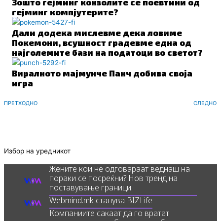
Зошто гејминг конзолите се поевтини од
гејминг компјутерите?
Дали додека мислевме дека ловиме
Покемони, всушност градевме една од
најголемите бази на податоци во светот?
Виралното мајмунче Панч добива своја
игра
Prev
ПРЕТХОДНО
СЛЕДНО
Избор на уредникот
Жените кои не одговараат веднаш на
пораки се посреќни? Нов тренд на
поставување граници
Webmind.mk станува BIZLife
Компаниите сакаат да го вратат