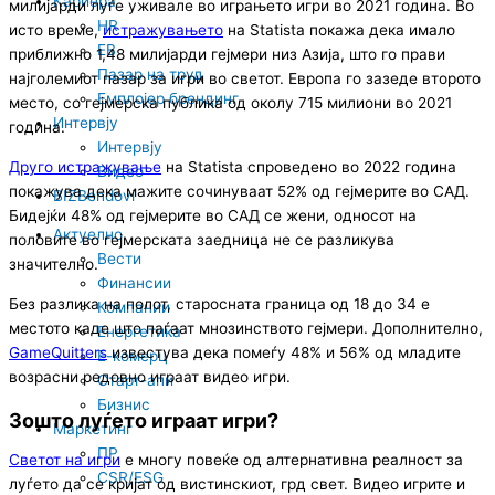
Кариера
милијарди луѓе уживале во играњето игри во 2021 година. Во
HR
исто време,
истражувањето
на Statista покажа дека имало
EB
приближно 1,48 милијарди гејмери низ Азија, што го прави
Пазар на труд
најголемиот пазар за игри во светот. Европа го зазеде второто
Емплојер брендинг
место, со гејмерска публика од околу 715 милиони во 2021
Интервју
година.
Интервју
Друго истражување
на Statista спроведено во 2022 година
Видео
покажува дека мажите сочинуваат 52% од гејмерите во САД.
BIZBendovi
Бидејќи 48% од гејмерите во САД се жени, односот на
Актуелно
половите во гејмерската заедница не се разликува
Вести
значително.
Финансии
Без разлика на полот, старосната граница од 18 до 34 е
Компании
местото каде што паѓаат мнозинството гејмери. Дополнително,
Енергетика
GameQuitters
известува дека помеѓу 48% и 56% од младите
Е-комерц
возрасни редовно играат видео игри.
Старт-апи
Бизнис
Зошто луѓето играат игри?
Маркетинг
ПР
Светот на игри
е многу повеќе од алтернативна реалност за
CSR/ESG
луѓето да се кријат од вистинскиот, грд свет. Видео игрите и