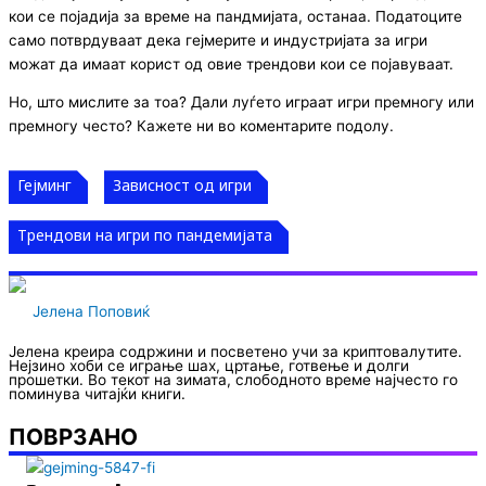
кои се појадија за време на пандмијата, останаа. Податоците
само потврдуваат дека гејмерите и индустријата за игри
можат да имаат корист од овие трендови кои се појавуваат.
Но, што мислите за тоа? Дали луѓето играат игри премногу или
премногу често? Кажете ни во коментарите подолу.
Гејминг
Зависност од игри
Трендови на игри по пандемијата
Јелена Поповиќ
Јелена креира содржини и посветено учи за криптовалутите.
Нејзино хоби се играње шах, цртање, готвење и долги
прошетки. Во текот на зимата, слободното време најчесто го
поминува читајќи книги.
ПОВРЗАНО