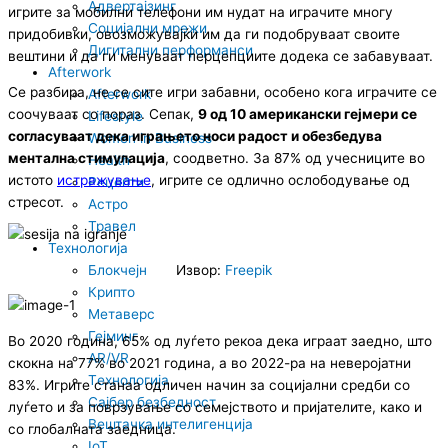
Адвертајзинг
игрите за мобилни телефони им нудат на играчите многу
Социјални мрежи
придобивки, овозможувајќи им да ги подобруваат своите
Дигитални перформанси
вештини и да ги менуваат перцепциите додека се забавуваат.
Afterwork
Се разбира, не се сите игри забавни, особено кога играчите се
Afterwork
соочуваат со пораз. Сепак,
9 од 10 американски гејмери се
Lifestyle
согласуваат дека играњето носи радост и обезбедува
Women in Business
ментална стимулација
, соодветно. За 87% од учесниците во
Health
истото
истражување
, игрите се одлично ослободување од
Рецепти
стресот.
Астро
Травел
Технологија
Извор:
Freepik
Блокчејн
Крипто
Метаверс
Гејминг
Во 2020 година, 65% од луѓето рекоа дека играат заедно, што
AR/VR
скокна на 77% во 2021 година, а во 2022-ра на неверојатни
Tехнологија
83%. Игрите станаа одличен начин за социјални средби со
Сајбер безбедност
луѓето и за поврзување со семејството и пријателите, како и
Вештачка интелигенција
со глобалната заедница.
IoT