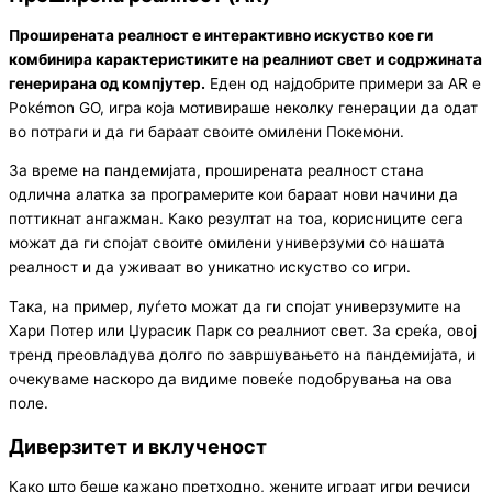
Проширената реалност е интерактивно искуство кое ги
комбинира карактеристиките на реалниот свет и содржината
генерирана од компјутер.
Еден од најдобрите примери за AR е
Pokémon GO, игра која мотивираше неколку генерации да одат
во потраги и да ги бараат своите омилени Покемони.
За време на пандемијата, проширената реалност стана
одлична алатка за програмерите кои бараат нови начини да
поттикнат ангажман. Како резултат на тоа, корисниците сега
можат да ги спојат своите омилени универзуми со нашата
реалност и да уживаат во уникатно искуство со игри.
Така, на пример, луѓето можат да ги спојат универзумите на
Хари Потер или Џурасик Парк со реалниот свет. За среќа, овој
тренд преовладува долго по завршувањето на пандемијата, и
очекуваме наскоро да видиме повеќе подобрувања на ова
поле.
Диверзитет и вклученост
Како што беше кажано претходно, жените играат игри речиси