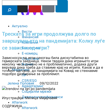
F
I
Y
I
L
Search
RS
ENG
Skip
a
n
o
c
i
to
content
c
s
u
o
n
e
t
t
-
k
b
a
u
t
e
Актуелно
Вести
o
g
b
i
d
Треската за игри продолжува долго по
Финансии
o
r
e
k
i
завршувањето на пандемијата: Колку луѓе
Компании
k
a
-
n
се зависни од игри?
Енергетика
m
t
Е-комерц
i
Зависноста од игри секогаш била дискутабилна во
Старт-апи
гејмерската заедница. Некои тврдеа дека играњето игри
k
Бизнис
неколку часа дневно не е проблематично, додека други
веруваа дека треба да ставиме крај на игрите. Каков и да е
t
Маркетинг
точниот одговор, до пандемијата на Ковид не стекнавме
подобро разбирање за проблемот.
ПР
o
CSR/ESG
k
Јелена Поповиќ
09/12/2022
Адвертајзинг
-
Социјални мрежи
i
Дигитални перформанси
Илустрација: Милица Мијајловиќ
c
Afterwork
СОДРЖИНА
o
Afterwork