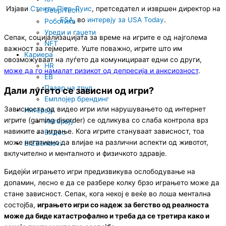
Изјави
Стенли Пјер-Луис
, претседател и извршен директор на
Deep Tech
ESA
, во
интервју за USA Today
.
Роботика
Уреди и гаџети
Сепак, социјализацијата за време на игрите е од најголема
NFT
важност за гејмерите. Уште поважно, игрите што им
Кариера
овозможуваат на луѓето да комуницираат едни со други,
HR
може да го намалат ризикот од депресија и анксиозност
.
EB
Пазар на труд
Дали луѓето се зависни од игри?
Емплојер брендинг
Зависноста од видео игри или нарушувањето од интернет
Интервју
игрите (gaming disorder) се одликува со слаба контрола врз
Интервју
навиките за играње. Кога игрите стануваат зависност, тоа
Видео
може негативно да влијае на различни аспекти од животот,
BIZBendovi
вклучително и менталното и физичкото здравје.
Бидејќи играњето игри предизвикува ослободување на
допамин, лесно е да се разбере колку брзо играњето може да
стане зависност. Сепак, кога некој е веќе во лоша ментална
состојба,
играњето игри со надеж за бегство од реалноста
може да биде катастрофално и треба да се третира како и