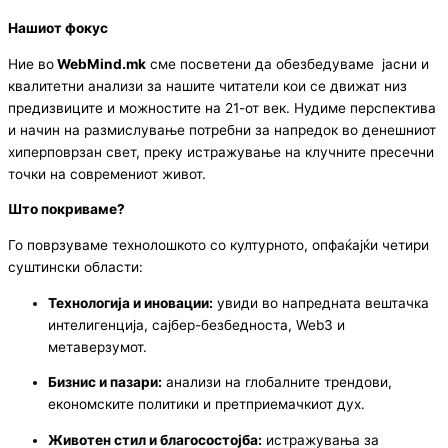
Нашиот фокус
Ние во
WebMind.mk
сме посветени да обезбедуваме јасни и
квалитетни анализи за нашите читатели кои се движат низ
предизвиците и можностите на 21-от век. Нудиме перспектива
и начин на размислување потребни за напредок во денешниот
хиперповрзан свет, преку истражување на клучните пресечни
точки на современиот живот.
Што покриваме?
Го поврзуваме технолошкото со културното, опфаќајќи четири
суштински области:
Технологија и иновации:
увиди во напредната вештачка
интелигенција, сајбер-безбедноста, Web3 и
метаверзумот.
Бизнис и пазари:
анализи на глобалните трендови,
економските политики и претприемачкиот дух.
Животен стил и благосостојба:
истражувања за