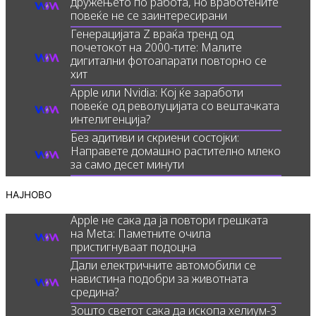
дружењето по работа, но вработените
повеќе не се заинтересирани
Генерацијата Z враќа тренд од
почетокот на 2000-тите: Малите
дигитални фотоапарати повторно се
хит
Apple или Nvidia: Кој ќе заработи
повеќе од револуцијата со вештачката
интелигенција?
Без адитиви и скриени состојки:
Направете домашно растително млеко
за само десет минути
НАЈНОВО
Apple не сака да ја повтори грешката
на Meta: Паметните очила
пристигнуваат подоцна
Дали електричните автомобили се
навистина подобри за животната
средина?
Зошто светот сака да ископа хелиум-3