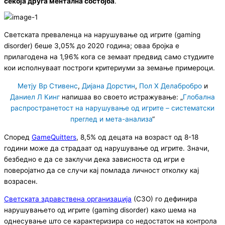
секоја друга ментална состојба
.
Светската преваленца на нарушување од игрите (gaming
disorder) беше 3,05% до 2020 година; оваа бројка е
прилагодена на 1,96% кога се земаат предвид само студиите
кои исполнуваат построги критериуми за земање примероци.
Метју Вр Стивенс
,
Дијана Дорстин
,
Пол Х Делабробро
и
Даниел Л Кинг
напишаа во своето истражување: „
Глобална
распространетост на нарушување од игрите – систематски
преглед и мета-анализа
“
Според
GameQuitters
, 8,5% од децата на возраст од 8-18
години може да страдаат од нарушување од игрите. Значи,
безбедно е да се заклучи дека зависноста од игри е
поверојатно да се случи кај помлада личност отколку кај
возрасен.
Светската здравствена организација
(СЗО) го дефинира
нарушувањето од игрите (gaming disorder) како шема на
однесување што се карактеризира со недостаток на контрола