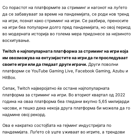
Со порастот на платформите за стриминг и нагонот на луѓето
да се забавуваат за време на пандемијата, се роди нов тренд
на игри, познат како стриминг на игри. Се разбира, преносите
на игри беа популарни долго пред пандемијата, но овој период
во модерната историја во голема мера придонесе за нејзиното
восхитување.
Twitch е најпопуларната платформа за стриминг на игри која
им овозможува на ентузијастите на игри да ги проследуваат
своите игри или да гледаат други играчи.
Други поволни
платформи се YouTube Gaming Live, Facebook Gaming, Azubu и
HitBox.
Сепак, Twitch најверојатно ќе остане најпопуларната
платформа за стриминг на игри. Во вториот квартал од 2022
година на оваа платформа беа гледани вкупно 5,65 милијарди
часови, и тешко дека некоја друга платформа би можела да го
надмине овој рекорд.
Ова е накратко состојбата на гејминг индустријата по
пандемијата. Луѓето сè уште уживаат во игрите, а трендови