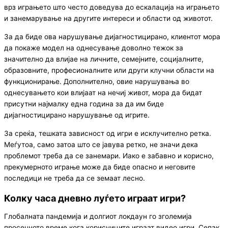
врз играњето што често доведува до ескалација на играњето
и занемарување на другите интереси и области од животот.
За да биде ова нарушување дијагностицирано, клиентот мора
да покаже модел на однесување доволно тежок за
значително да влијае на личните, семејните, социјалните,
образовните, професионалните или други клучни области на
функционирање. Дополнително, овие нарушувања во
однесувањето кои влијаат на нечиј живот, мора да бидат
присутни најмалку една година за да им биде
дијагностицирано нарушување од игрите.
За среќа, тешката зависност од игри е исклучително ретка.
Меѓутоа, само затоа што се јавува ретко, не значи дека
проблемот треба да се занемари. Иако е забавно и корисно,
прекумерното играње може да биде опасно и неговите
последици не треба да се земаат лесно.
Колку часа дневно луѓето играат игри?
Глобалната пандемија и долгиот локдаун го зголемија
просечното време кога корисниците играат видео игри. Сепак,