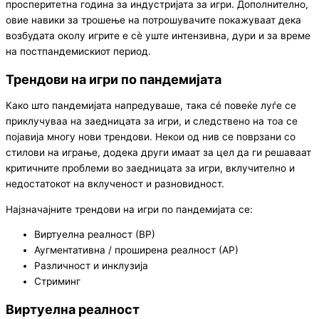
просперитетна година за индустријата за игри. Дополнително,
овие навики за трошење на потрошувачите покажуваат дека
возбудата околу игрите е сè уште интензивна, дури и за време
на постпандемискиот период.
Трендови на игри по пандемијата
Како што пандемијата напредуваше, така сé повеќе луѓе се
приклучуваа на заедницата за игри, и следствено на тоа се
појавија многу нови трендови. Некои од нив се поврзани со
стилови на играње, додека други имаат за цел да ги решаваат
критичните проблеми во заедницата за игри, вклучително и
недостатокот на вклученост и разновидност.
Најзначајните трендови на игри по пандемијата се:
Виртуелна реалност (ВР)
Аугментативна / проширена реалност (АР)
Различност и инклузија
Стриминг
Виртуелна реалност