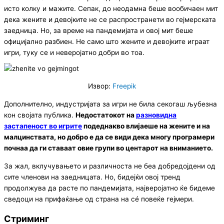
исто колку и мажите. Сепак, до неодамна беше вообичаен мит
дека жените и девојките не се распространети во гејмерската
заедница. Но, за време на пандемијата и овој мит беше
официјално разбиен. Не само што жените и девојките играат
игри, туку се и неверојатно добри во тоа.
Извор:
Freepik
Дополнително, индустријата за игри не била секогаш љубезна
кон својата публика.
Недостатокот на
разновидна
застапеност во игрите
подеднакво влијаеше на жените и на
малцинствата, но добро е да се види дека многу програмери
почнаа да ги ставаат овие групи во центарот на вниманието.
За жал, вклучувањето и различноста не беа добредојдени од
сите членови на заедницата. Но, бидејќи овој тренд
продолжува да расте по пандемијата, најверојатно ќе бидеме
сведоци на прифаќање од страна на сé повеќе гејмери.
Стриминг