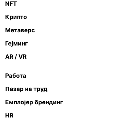
NFT
Крипто
Метаверс
Гејминг
AR / VR
Работа
Пазар на труд
Емплојер брендинг
HR