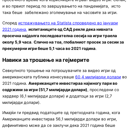
и во првиот период по завршувањето на пандемијата, исто
така беше забележано зголемување на часовите за игри.
Според
истражувањето на Statista спроведено во јануари
2021 година,
испитаниците од САД рекле дека нивната
просечна најдолга последователна сесија на игри траела
околу 5,9 часа
.
Слично на тоа, глобалниот просек за сесии за
прекумерни игри беше 5,1 часа во 2021 година
.
Навики за трошење на гејмерите
Севкупното трошење на потрошувачите за видео игри од
американската публика изнесуваше
60,4 милијарди долари
во
2021 година.
Американците инвестираа најмногу пари во
содржини за игри (51,7 милијарди долари)
, проследени со
хардвер (6,1 милијарди долари) и додатоци за игри (2,7
милијарди долари).
Имајќи ги предвид податоците од претходната година, кога
Американците инвестираа 56,1 милијарди долари во игри,
дефинитивно може да се заклучи дека 2021 година беше