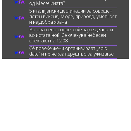
од Месечината?
5 италијански дестинации за совршен
летен викенд: Море, природа, уметност
и најдобра храна
Во ова село сонцето ќе зајде двапати
во истата ноќ: Се очекува небесен
спектакл на 12.08
Сè повеќе жени организираат „solo
date“ и не чекаат друштво за уживање