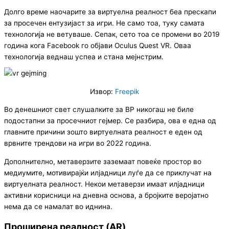
Долго време наочарите за виртуелна реалност беа прескапи
за просечен ентузијаст за игри. Не само тоа, туку самата
технологија не ветуваше. Сепак, сето тоа се промени во 2019
година кога Facebook го објави Oculus Quest VR. Оваа
технологија веднаш успеа и стана мејнстрим.
Извор:
Freepik
Во денешниот свет слушалките за ВР никогаш не биле
подостапни за просечниот гејмер. Се разбира, ова е една од
главните причини зошто виртуелната реалност е еден од
врвните трендови на игри во 2022 година.
Дополнително, метаверзите заземаат повеќе простор во
медиумите, мотивирајќи илјадници луѓе да се приклучат на
виртуелната реалност. Некои метаверзи имаат илјадници
активни корисници на дневна основа, а бројките веројатно
нема да се намалат во иднина.
Проширена реалност (AR)