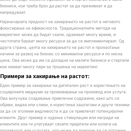
n
бизниси, кои треба брзо да растат за да преживеат и да
напредуваат.
Најзначајната предност на хакирањето на растот е неговото
фокусирање на ефикасноста. Традиционалните методи на
маркетинг може да бидат скапи, одземаат многу време, и
честопати бараат многу ресурси за да се имплементираат. Од
друга страна, целта на хакирањето на растот е пронаоѓање
начини за развој на бизнис со минимални ресурси и по ниска
цена. Ова може да им се допадне на малите бизниси и стартапи
кои немаат многу пари за трошење на маркетинг.
Примери за хакирање на растот:
Еден пример за хакирање на дигитален раст е користењето на
социјалните медиуми за промовирање на производ или услуга.
Ова вклучува создавање привлечни содржини, како што се
објави, видеа или слики, и користење хаштагови и други техники
за да се зголеми видливоста и да се привлечат потенцијални
клиенти. Друг пример е нудење стимулации или награди на
клиентите кои ги упатуваат своите пријатели или колеги на
производот или услугата, што може да помогне да се поттикне