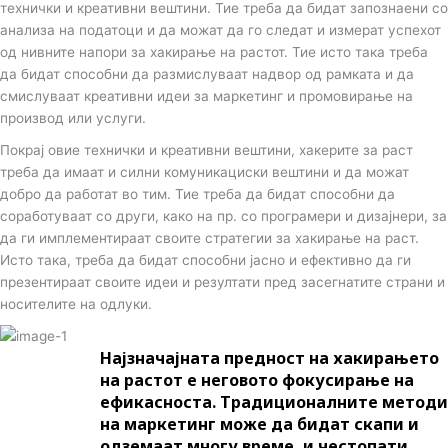
технички и креативни вештини. Тие треба да бидат запознаени со
анализа на податоци и да можат да го следат и измерат успехот
од нивните напори за хакирање на растот. Тие исто така треба
да бидат способни да размислуваат надвор од рамката и да
смислуваат креативни идеи за маркетинг и промовирање на
производ или услуги.
Покрај овие технички и креативни вештини, хакерите за раст
треба да имаат и силни комуникациски вештини и да можат
добро да работат во тим. Тие треба да бидат способни да
соработуваат со други, како на пр. со програмери и дизајнери, за
да ги имплементираат своите стратегии за хакирање на раст.
Исто така, треба да бидат способни јасно и ефективно да ги
презентираат своите идеи и резултати пред засегнатите страни и
носителите на одлуки.
Најзначајната предност на хакирањето
на растот е неговото фокусирање на
ефикасноста. Традиционалните методи
на маркетинг може да бидат скапи и
одземаат многу време, и честопати