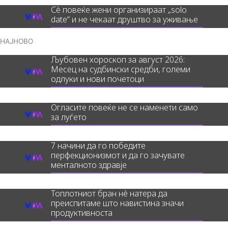
Сè повеќе жени организираат „solo
date“ и не чекаат друштво за уживање
НАЈНОВО
Љубовен хороскоп за август 2026:
Месец на судбински средби, големи
одлуки и нови почетоци
Огласите повеќе не се наменети само
за луѓето
7 начини да го победите
перфекционизмот и да го зачувате
менталното здравје
Топлотниот бран нè натера да
преиспитаме што навистина значи
продуктивноста