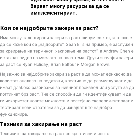
бараат многу ресурси за да се
имплементираат.
Кои се најдобрите хакери за раст?
Има многу талентирани хакери за раст ширум светот, и тешко е
да се каже кои се „најдобрите“. Sean Ellis на пример, е заслужен
за креирање на терминот „хакирање на растот“, а Andrew Chen е
истакнат лидер на мислата на оваа тема. Други значајни хакери
за раст се Ryan Holiday, Brian Balfour и Morgan Brown.
Најважно за најдобрите хакери за раст е да можат ефикасно да
користат анализа на податоци, креативно да размислуваат и да
имаат длабоко разбирање за нивниот производ или услуга за да
поттикнат брз раст. Тие се способни да ги идентификуваат и да
ги искористат новите можности и постојано експериментираат и
тестираат нови стратегии за да изнајдат што најдобро
функционира.
Техники за хакирање на раст
Техниките за хакирање на раст се креативни и често