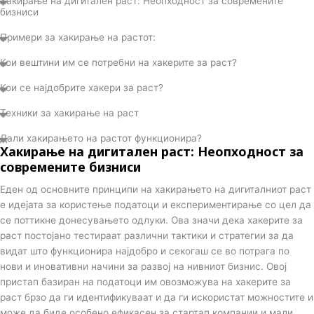
Хакирање на дигитален раст: Неопходност за современите
i
бизниси
Примери за хакирање на растот:
k
Кои вештини им се потребни на хакерите за раст?
t
Кои се најдобрите хакери за раст?
o
Техники за хакирање на раст
Дали хакирањето на растот функционира?
k
Хакирање на дигитален раст: Неопходност за
современите бизниси
-
Еден од основните принципи на хакирањето на дигиталниот раст
е идејата за користење податоци и експериментирање со цел да
i
се поттикне донесувањето одлуки. Ова значи дека хакерите за
раст постојано тестираат различни тактики и стратегии за да
c
видат што функционира најдобро и секогаш се во потрага по
нови и иновативни начини за развој на нивниот бизнис. Овој
пристап базиран на податоци им овозможува на хакерите за
o
раст брзо да ги идентификуваат и да ги искористат можностите и
може да биде особено ефикасен за стартап компании и мали