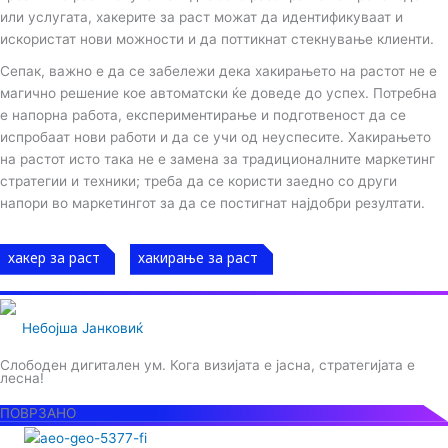
или услугата, хакерите за раст можат да идентификуваат и
искористат нови можности и да поттикнат стекнување клиенти.
Сепак, важно е да се забележи дека хакирањето на растот не е
магично решение кое автоматски ќе доведе до успех. Потребна
е напорна работа, експериментирање и подготвеност да се
испробаат нови работи и да се учи од неуспесите. Хакирањето
на растот исто така не е замена за традиционалните маркетинг
стратегии и техники; треба да се користи заедно со други
напори во маркетингот за да се постигнат најдобри резултати.
хакер за раст
хакирање за раст
Небојша Јанковиќ
Слободен дигитален ум. Кога визијата е јасна, стратегијата е
лесна!
ПОВРЗАНО