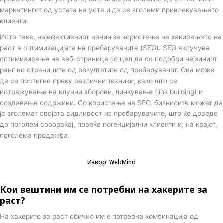
маркетингот од устата на уста и да се зголеми привлекувањето
клиенти.
Исто така, најефективниот начин за користење на хакирањето на
раст е оптимизацијата на пребарувачите (SEO). SEO вклучува
оптимизирање на веб-страница со цел да се подобри нејзиниот
ранг во страниците од резултатите од пребарувачот. Ова може
да се постигне преку различни техники, како што се
истражување на клучни зборови, линкување (link building) и
создавање содржини. Со користење на SEO, бизнисите можат да
ја зголемат својата видливост на пребарувачите, што ќе доведе
до поголем сообраќај, повеќе потенцијални клиенти и, на крајот,
поголема продажба.
Извор: WebMind
Кои вештини им се потребни на хакерите за
раст?
На хакерите за раст обично им е потребна комбинација од