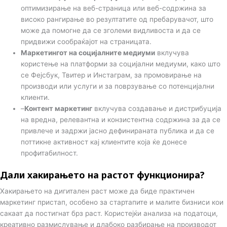
оптимизирање на веб-страница или веб-содржина за
високо рангирање во резултатите од пребарувачот, што
може да помогне да се зголеми видливоста и да се
придвижи сообраќајот на страницата.
Маркетингот на социјалните медиуми
вклучува
користење на платформи за социјални медиуми, како што
се Фејсбук, Твитер и Инстаграм, за промовирање на
производи или услуги и за поврзување со потенцијални
клиенти.
–
Контент маркетинг
вклучува создавање и дистрибуција
на вредна, релевантна и конзистентна содржина за да се
привлече и задржи јасно дефинираната публика и да се
поттикне активност кај клиентите која ќе донесе
профитабилност.
Дали хакирањето на растот функционира?
Хакирањето на дигитален раст може да биде практичен
маркетинг пристап, особено за стартапите и малите бизниси кои
сакаат да постигнат брз раст. Користејќи анализа на податоци,
креативно размислување и длабоко разбирање на производот