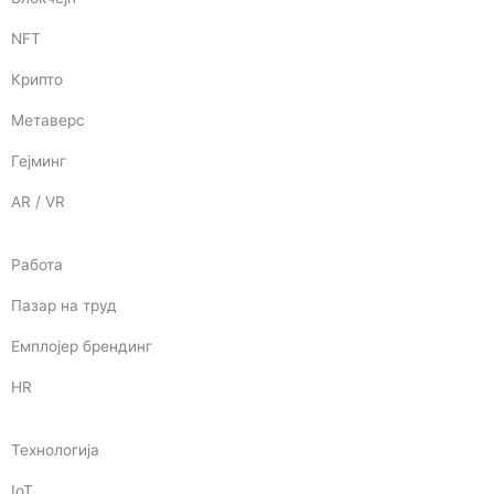
NFT
Крипто
Метаверс
Гејминг
AR / VR
Работа
Пазар на труд
Емплојер брендинг
HR
Технологија
IoT