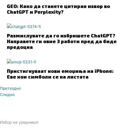
GEO: Како да станете цитиран извор во
ChatGPT и Perplexity?
Размислувате да го избришете ChatGPT?
Направете ги овие 3 работи пред да биде
предоцна
Пристигнуваат нови емоџиња на iPhone:
Еве кои симболи се на листата
Prev
Next
Претходно
Следно
Избор на уредникот