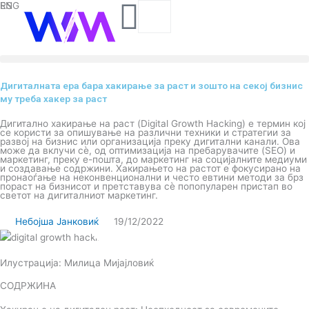
F
I
Y
I
L
Search
RS
ENG
Skip
to
a
n
o
c
i
content
c
s
u
o
n
Дигиталната ера бара хакирање за раст и зошто на секој бизнис
му треба хакер за раст
e
t
t
-
k
Дигитално хакирање на раст (Digital Growth Hacking) е термин кој
се користи за опишување на различни техники и стратегии за
b
a
u
t
e
развој на бизнис или организација преку дигитални канали. Ова
може да вклучи сè, од оптимизација на пребарувачите (SEO) и
маркетинг, преку е-пошта, до маркетинг на социјалните медиуми
и создавање содржини. Хакирањето на растот е фокусирано на
o
g
b
i
d
пронаоѓање на неконвенционални и често евтини методи за брз
пораст на бизнисот и претставува сè попопуларен пристап во
светот на дигиталниот маркетинг.
o
r
e
k
i
Небојша Јанковиќ
19/12/2022
k
a
-
n
Илустрација: Милица Мијајловиќ
m
t
СОДРЖИНА