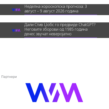
Неделна хороскопска прогноза: 3
август – 9 август 2026 година
Дали Стив Џобс го предвиде ChatGPT?
Неговите зборови од 1985 година
денес звучат неверојатно
Партнери