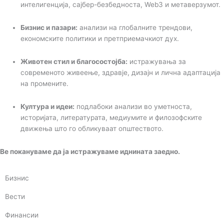
интелигенција, сајбер-безбедноста, Web3 и метаверзумот.
Бизнис и пазари:
анализи на глобалните трендови,
економските политики и претприемачкиот дух.
Животен стил и благосостојба:
истражувања за
современото живеење, здравје, дизајн и лична адаптација
на промените.
Култура и идеи:
подлабоки анализи во уметноста,
историјата, литературата, медиумите и филозофските
движења што го обликуваат општеството.
Ве покануваме да ја истражуваме иднината заедно.
Бизнис
Вести
Финансии