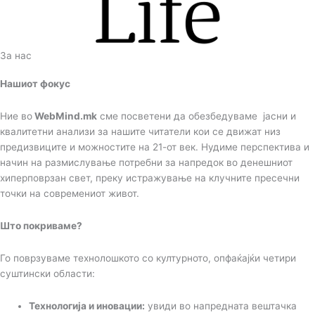
За нас
Нашиот фокус
Ние во
WebMind.mk
сме посветени да обезбедуваме јасни и
квалитетни анализи за нашите читатели кои се движат низ
предизвиците и можностите на 21-от век. Нудиме перспектива и
начин на размислување потребни за напредок во денешниот
хиперповрзан свет, преку истражување на клучните пресечни
точки на современиот живот.
Што покриваме?
Го поврзуваме технолошкото со културното, опфаќајќи четири
суштински области:
Технологија и иновации:
увиди во напредната вештачка