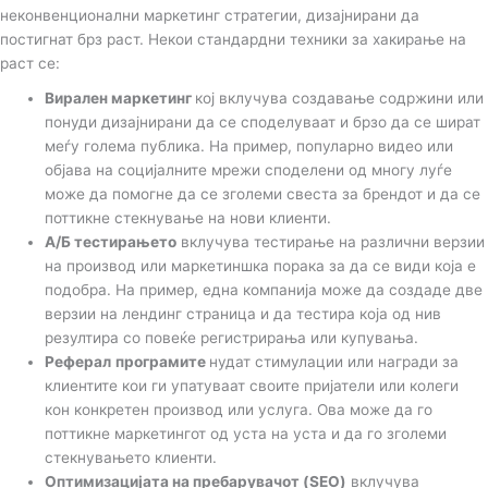
неконвенционални маркетинг стратегии, дизајнирани да
постигнат брз раст. Некои стандардни техники за хакирање на
раст се:
Вирален маркетинг
кој вклучува создавање содржини или
понуди дизајнирани да се споделуваат и брзо да се шират
меѓу голема публика. На пример, популарно видео или
објава на социјалните мрежи споделени од многу луѓе
може да помогне да се зголеми свеста за брендот и да се
поттикне стекнување на нови клиенти.
А/Б тестирањето
вклучува тестирање на различни верзии
на производ или маркетиншка порака за да се види која е
подобра. На пример, една компанија може да создаде две
верзии на лендинг страница и да тестира која од нив
резултира со повеќе регистрирања или купувања.
Реферал
п
рограми
те
нудат стимулации или награди за
клиентите кои ги упатуваат своите пријатели или колеги
кон конкретен производ или услуга. Ова може да го
поттикне маркетингот од уста на уста и да го зголеми
стекнувањето клиенти.
Оптимизацијата на пребарувачот (SEO)
вклучува