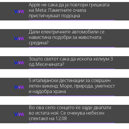
Apple не сака да ја повтори грешката
на Meta: Паметните очила
пристигнуваат подоцна
Дали електричните автомобили се
навистина подобри за животната
средина?
Зошто светот сака да ископа хелиум-3
од Месечината?
5 италијански дестинации за совршен
летен викенд: Море, природа, уметност
и најдобра храна
Во ова село сонцето ќе зајде двапати
во истата ноќ: Се очекува небесен
спектакл на 12.08