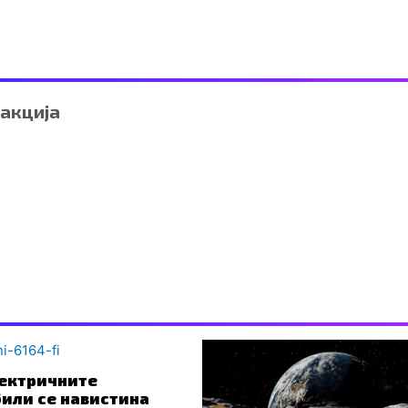
акција
ектричните
или се навистина