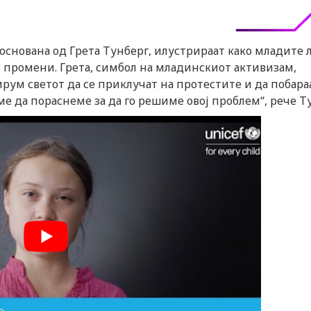
“ основана од Грета Тунберг, илустрираат како младите 
 промени. Грета, симбол на младинскиот активизам,
м светот да се приклучат на протестите и да побара
е да пораснеме за да го решиме овој проблем“, рече Т