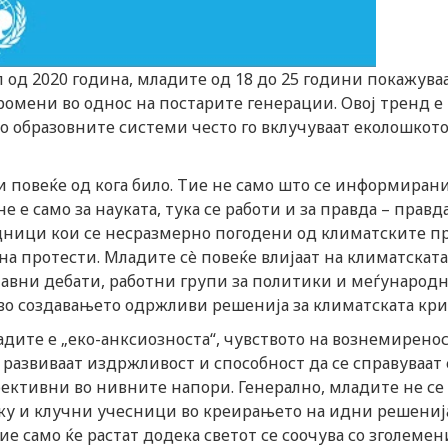
од 2020 година, младите од 18 до 25 години покажува
омени во однос на постарите генерации. Овој тренд е
то образовните системи често го вклучуваат еколошкот
повеќе од кога било. Тие не само што се информирани
е е само за науката, тука се работи и за правда – правд
дници кои се несразмерно погодени од климатските п
а протести. Младите сè повеќе влијаат на климатската
јавни дебати, работни групи за политики и меѓународ
во создавањето одржливи решенија за климатската кри
адите е „еко-анксиозноста“, чувството на вознемирено
развиваат издржливост и способност да се справуваат 
фективни во нивните напори. Генерално, младите не се
уку и клучни учесници во креирањето на идни решенија
е само ќе растат додека светот се соочува со зголемен