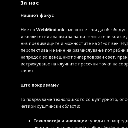
За нас
Нашиот фокус
Ние во
WebMind.mk
сме посветени да обезбедув
и квалитетни анализи за нашите читатели кои се
низ предизвиците и можностите на 21-от век. Н
перспектива и начин на размислување потребни 
напредок во денешниот хиперповрзан свет, прек
истражување на клучните пресечни точки на со
живот.
Што покриваме?
Го поврзуваме технолошкото со културното, опф
четири суштински области:
Технологија и иновации:
увиди во напред
вештачка интелигенција, сајбер-безбедност