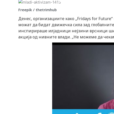
Freepik / thetrimhub
Денес, организациите како „Fridays for Future
можат да бидат движечка сила зад глобалните
инспирираше илјадници нејзини врсници ширу
акција од нивните влади. „Не можеме да чекам