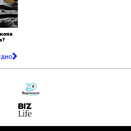
скопа
а?
Next
ЕДНО