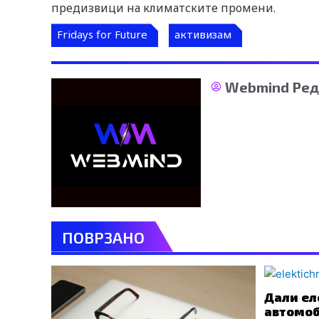
предизвици на климатските промени.
Fridays for Future
активизам
Webmind Ред
ПОВРЗАНО
Дали ел
автомоб