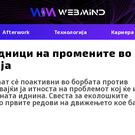
Afterwork
Технологија
Кариера
дници на промените во
ја
ат сè поактивни во борбата против
ајќи ја итноста на проблемот кој ќе
ната иднина. Свеста за еколошките
во првите редови на движењето кое б