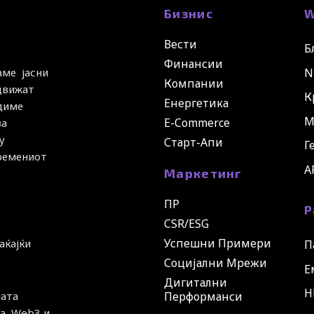
Бизнис
W
Вести
Б
Финансии
N
аме јасни
Компании
 движат
К
Енергетика
удиме
М
E-Commerce
за
у
Старт-Апи
Г
времениот
A
Маркетинг
ПР
Р
CSR/ESG
Успешни Примери
аќајќи
П
Социјални Мрежи
Е
Дигитални
H
ната
Перформанси
а, Web3 и