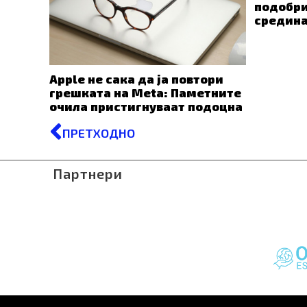
подобри
средин
Apple не сака да ја повтори
грешката на Meta: Паметните
очила пристигнуваат подоцна
Prev
ПРЕТХОДНО
Партнери