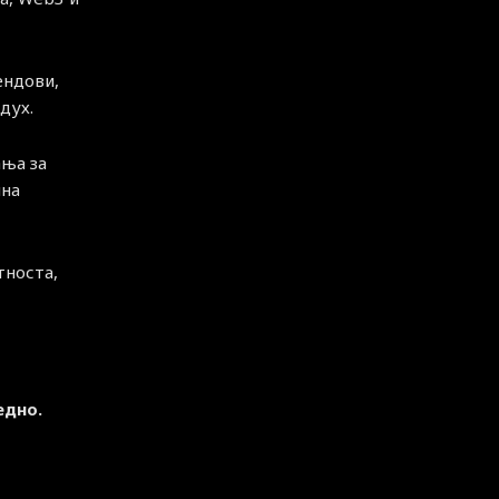
ендови,
дух.
ња за
чна
тноста,
едно.