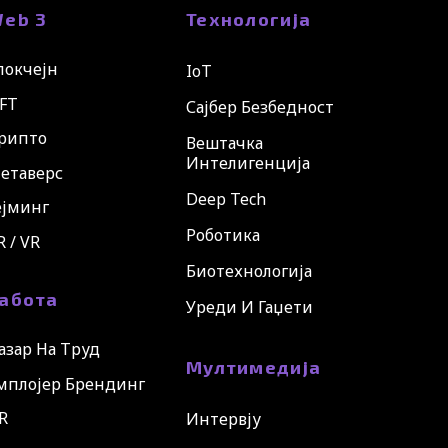
eb 3
Технологија
локчејн
IoT
FT
Сајбер Безбедност
рипто
Вештачка
Интелигенција
етаверс
Deep Tech
ејминг
Роботика
R / VR
Биотехнологија
абота
Уреди И Гаџети
азар На Труд
Мултимедија
мплојер Брендинг
R
Интервју