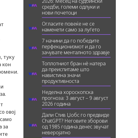
2026: Месец на судбински
средби, големи одлуки и
нови почетоци
Огласите повеќе не се
ат
наменети само за луѓето
о
7 начини да го победите
перфекционизмот и да го
зачувате менталното здравје
, туку
Топлотниот бран нè натера
а кон
да преиспитаме што
ромени.
навистина значи
продуктивноста
ни
Неделна хороскопска
за.
прогноза: 3 август – 9 август
2026 година
ст
со овој
Дали Стив Џобс го предвиде
 само
ChatGPT? Неговите зборови
од 1985 година денес звучат
 за
неверојатно
ите