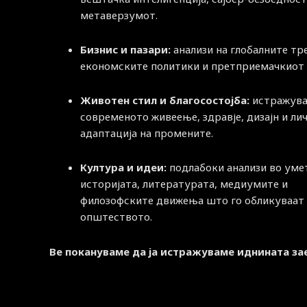
метаверзумот.
Бизнис и пазари:
анализи на глобалните тр
економските политики и претприемачкиот 
Животен стил и благосостојба:
истражува
современото живеење, здравје, дизајн и ли
адаптација на промените.
Култура и идеи:
подлабоки анализи во уме
историјата, литературата, медиумите и
филозофските движења што го обликуваат
општеството.
Ве покануваме да ја истражуваме иднината за