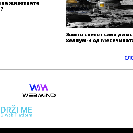
 за животната
а?
Зошто светот сака да и
хелиум-3 од Месечинат
СЛ