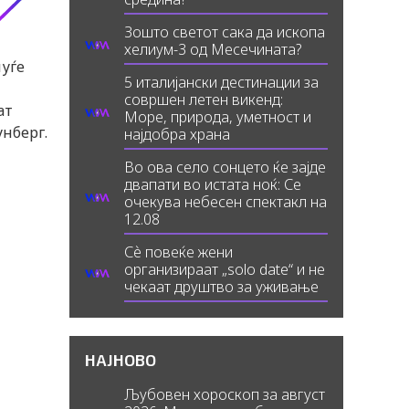
Зошто светот сака да ископа
хелиум-3 од Месечината?
луѓе
5 италијански дестинации за
совршен летен викенд:
ат
Море, природа, уметност и
унберг.
најдобра храна
Во ова село сонцето ќе зајде
двапати во истата ноќ: Се
очекува небесен спектакл на
12.08
Сè повеќе жени
организираат „solo date“ и не
чекаат друштво за уживање
НАЈНОВО
Љубовен хороскоп за август