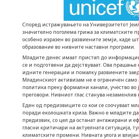
Според истражувањето на Универзитетот Јеил 
значително поголема грижа за климатските пр
особено изразен во развиените земји, каде ш
образование во нивните наставни програми.
Младите денес имаат пристап до информации 
се и подготвени да дејствуваат. Ова прашање н
идните генерации и помалку развиените зае
Младинскиот активизам не е ограничен само н
политика преку формални канали, учество во 
преговори. Нивниот глас станува незаменлив 
Еден од предизвиците со кои се соочуваат мл
поради еколошката криза. Важно е младите да 
предизвик, со цел да останат ангажирани и е
гласни критичари на актуелната ситуација, т
климатските промени. Нивната улога и влијани