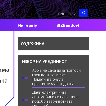
Search
ENG
RS
Интервју
BIZBendovi
СОДРЖИНА
ИЗБОР НА УРЕДНИКОТ
 има
Apple не сака да ја повтори
грешката на Meta:
ара
Паметните очила
пристигнуваат подоцна
Дали електричните
автомобили се навистина
подобри за животната
средина?