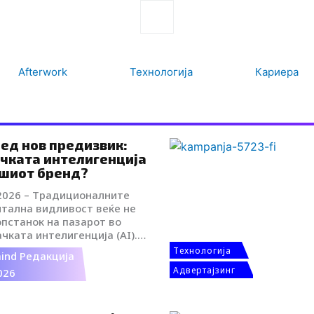
Search
Afterwork
Технологија
Кариера
ед нов предизвик:
чката интелигенција
ашиот бренд?
 2026 – Традиционалните
итална видливост веќе не
опстанок на пазарот во
чката интелигенција (AI).
т заклучок од денешниот
Tехнологија
ind Редакција
нис настан „Will AI Find
Адвертајзинг
026
ој се одржа во просториите
 Македонија, во
а АНК и Represent