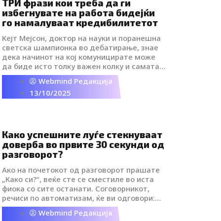
ТРИ фрази кои треба да ги
избегнувате на работа бидејќи
го намалуваат кредибилитетот
Кејт Мејсон, доктор на науки и поранешна
светска шампионка во дебатирање, знае
дека начинот на кој комуницирате може
да биде исто толку важен колку и самата
порака. Мејсон, која живее во Сиднеј,
Webmind Редакција
Австралија, поминала десет години
13/10/2025
работејќи комуникации во компании како
Google и YouTube пред да стане извршен
коуч и во 2017 година да ја основа својата
фирма за стратешки комуникации,
Hedgehog + Fox.
Како успешните луѓе стекнуваат
доверба во првите 30 секунди од
разговорот?
Ако на почетокот од разговорот прашате
„Како си?“, веќе сте се сместиле во иста
фиока со сите останати. Соговорникот,
речиси по автоматизам, ќе ви одговори:
„Добро сум, ама зафатен“ или „Сè по
Webmind Редакција
старо“. Досадно, предвидливо и без