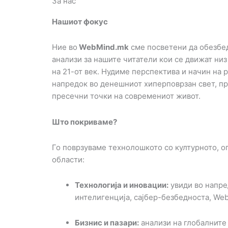
За нас
Нашиот фокус
Ние во
WebMind.mk
сме посветени да обезбе
анализи за нашите читатели кои се движат ни
на 21-от век. Нудиме перспектива и начин на
напредок во денешниот хиперповрзан свет, п
пресечни точки на современиот живот.
Што покриваме?
Го поврзуваме технолошкото со културното, о
области:
Технологија и иновации:
увиди во напре
интелигенција, сајбер-безбедноста, We
Бизнис и пазари:
анализи на глобалните