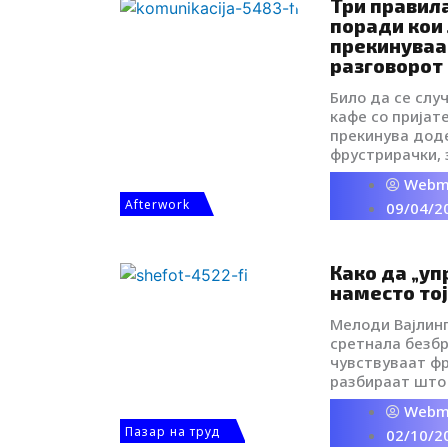
Communications
Три правил
i
поради кои 
прекинуваа
k
разговорот
Било да се слу
t
кафе со пријат
прекинува доде
фрустрирачки, 
o
прашање на при
Webm
ограничува ваш
Afterwork
k
09/04/2
изразите, да п
крајот, да се 
-
Како да „уп
наместо тој
i
Мелоди Вајлинг
сретнала безбр
c
чувствуваат фр
разбираат што
други се изост
o
Webm
најинтересните
Пазар на труд
02/10/2
трети се гушат