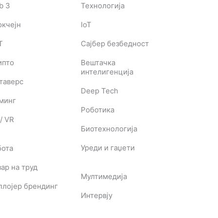
b 3
Технологија
окчејн
IoT
T
Сајбер безбедност
ипто
Вештачка
интелигенција
таверс
Deep Tech
јминг
Роботика
/ VR
Биотехнологија
Уреди и гаџети
бота
ар на труд
Мултимедија
плојер брендинг
Интервју