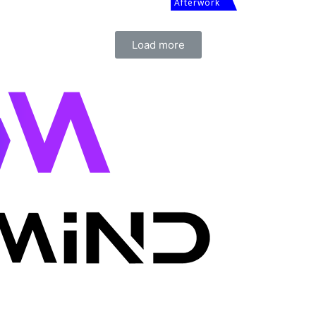
Afterwork
ината, вели таа, најчесто е
 како да „управуваат
Load more