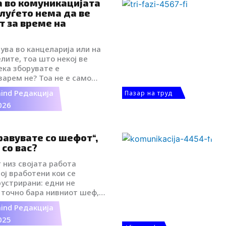
 Скопје.
а во комуникацијата
луѓето нема да ве
т за време на
чува во канцеларија или на
елите, тоа што некој ве
ка зборувате е
зарем не? Тоа не е само
стојност, тоа директно ја
ind Редакција
Пазар на труд
ата способност да се
026
ридонесете во тимот и, на
чувствувате самодоверливо.
равувате со шефот“,
 со вас?
 низ својата работа
ој вработени кои се
устрирани: едни не
 точно бара нивниот шеф,
авени кога доаѓаат
ind Редакција
 проекти и унапредувања, а
025
 во канцелариската