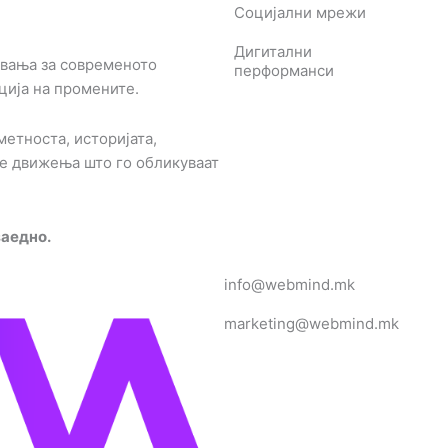
Социјални мрежи
Дигитални
вања за современото
перформанси
ација на промените.
етноста, историјата,
е движења што го обликуваат
заедно.
info@webmind.mk
marketing@webmind.mk