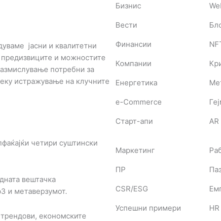
Бизнис
We
Вести
Бл
Финансии
NF
дуваме јасни и квалитетни
з предизвиците и можностите
Компании
Кр
 размислување потребни за
реку истражување на клучните
Енергетика
Ме
e-Commerce
Ге
Старт-апи
AR 
пфаќајќи четири суштински
Маркетинг
Ра
ПР
Паз
дната вештачка
CSR/ESG
Ем
b3 и метаверзумот.
Успешни примери
HR
 трендови, економските