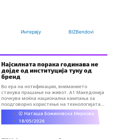
Интервју
BIZBendovi
Најсилната порака годинава не
дојде од институција туку од
бренд
Во ера на нотификации, вниманието
станува прашање на живот. A1 Македонија
почнува моќна национална кампања за
поодговорно користење на технологијата
во сообраќајот. Зошто токму оваа
Наташа Божиновска Миркова
кампања останува во глава и по
18/05/2026
гледањето?