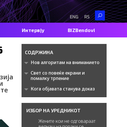
Search
ENG
RS
Интервју
BIZBendovi
6
СОДРЖИНА
Нов алгоритам на вниманието
Свет со повеќе екрани и
зија
помалку трпение
и
ите
Кога објавата станува доказ
ИЗБОР НА УРЕДНИКОТ
Жените кои не одговараат
веднаш на пораки се