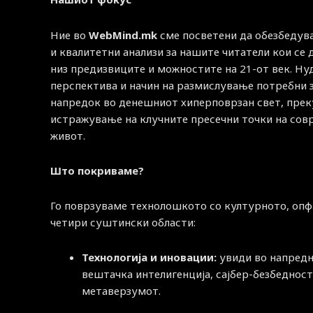
Ние во
WebMind.mk
сме посветени да обезбедув
и квалитетни анализи за нашите читатели кои се
низ предизвиците и можностите на 21-от век. Н
перспектива и начин на размислување потребни 
напредок во денешниот хиперповрзан свет, прек
истражување на клучните пресечни точки на со
живот.
Што покриваме?
Го поврзуваме технолошкото со културното, опф
четири суштински области:
Технологија и иновации:
увиди во напред
вештачка интелигенција, сајбер-безбедност
метаверзумот.