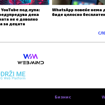
 YouTube под лупа:
WhatsApp повеќе нема 
редупредува дека
биде целосно бесплате
ата не е доволно
а за децата
СЛ
Бизнис
W