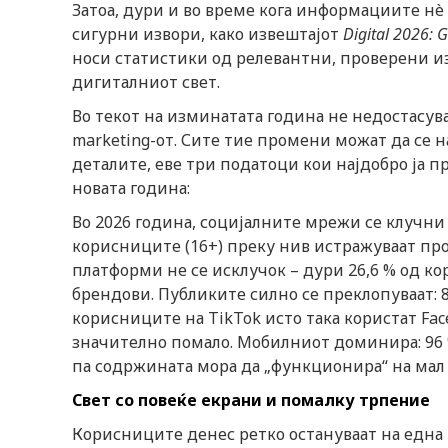
Затоа, дури и во време кога информациите нè
сигурни извори, како извештајот
Digital 2026: 
носи статистики од релевантни, проверени изв
дигиталниот свет.
Во текот на изминатата година не недостасув
marketing-от. Сите тие промени можат да се н
деталите, еве три податоци кои најдобро ја 
новата година:
Во 2026 година, социјалните мрежи се клучни 
корисниците (16+) преку нив истражуваат про
платформи не се исклучок – дури 26,6 % од к
брендови. Публиките силно се преклопуваат: 80
корисниците на TikTok исто така користат Fac
значително помало. Мобилниот доминира: 96 
па содржината мора да „функционира“ на мал
Свет со повеќе екрани и помалку трпение
Корисниците денес ретко остануваат на една 