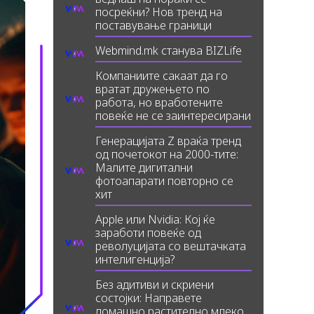
посреќни? Нов тренд на
поставување граници
Webmind.mk станува BIZLife
Компаниите сакаат да го
вратат дружењето по
работа, но вработените
повеќе не се заинтересирани
Генерацијата Z враќа тренд
од почетокот на 2000-тите:
Малите дигитални
фотоапарати повторно се
хит
Apple или Nvidia: Кој ќе
заработи повеќе од
револуцијата со вештачката
интелигенција?
Без адитиви и скриени
состојки: Направете
домашно растително млеко