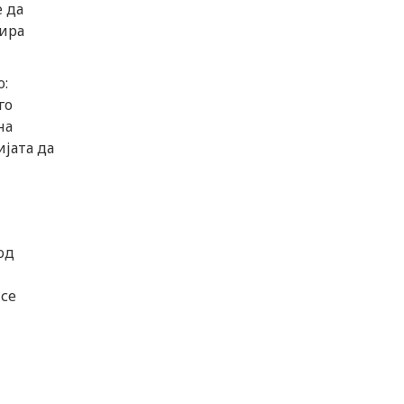
 да
нира
о:
го
на
ијата да
од
 се