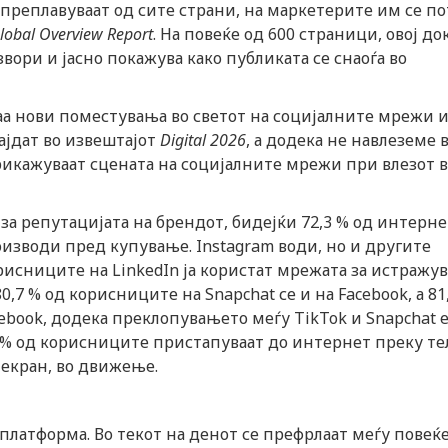
 преплавуваат од сите страни, на маркетерите им се п
Global Overview Report
. На повеќе од 600 страници, овој д
ори и јасно покажува како публиката се снаоѓа во
аа нови поместувања во светот на социјалните мрежи и 
ајдат во извештајот
Digital 2026
, а додека не навлеземе 
прикажуваат сцената на социјалните мрежи при влезот 
за репутацијата на брендот, бидејќи 72,3 % од интерне
изводи пред купување. Instagram води, но и другите
орисниците на LinkedIn ја користат мрежата за истражу
,7 % од корисниците на Snapchat се и на Facebook, а 81
ebook, додека преклопувањето меѓу TikTok и Snapchat 
% од корисниците пристапуваат до интернет преку те
 екран, во движење.
платформа. Во текот на денот се префрлаат меѓу повеќ