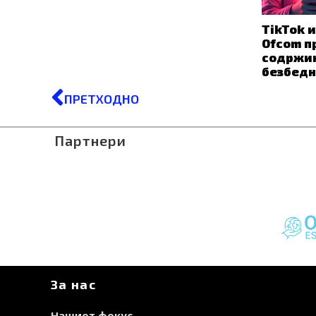
TikTok и
Ofcom п
содржин
безбедн
Prev
ПРЕТХОДНО
Партнери
За нас
Нашиот фокус