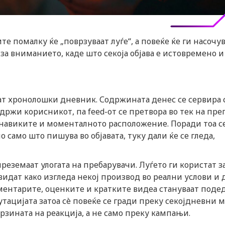
е помалку ќе „поврзуваат луѓе“, а повеќе ќе ги насочу
за вниманието, каде што секоја објава е истовремено и
ат хронолошки дневник. Содржината денес се сервира
адржи корисникот, па feed-от се претвора во тек на пр
 навиките и моменталното расположение. Поради тоа с
о само што пишува во објавата, туку дали ќе се гледа,
еземаат улогата на пребарувачи. Луѓето ги користат з
видат како изгледа некој производ во реални услови и 
ментарите, оценките и кратките видеа стануваат поде
ацијата затоа сè повеќе се гради преку секојдневни 
рзината на реакција, а не само преку кампањи.