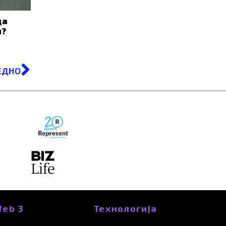
да
н?
Next
ЕДНО
eb 3
Технологија