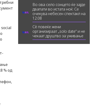
отребни
Во ова село сонцето ќе зајде
окумент
двапати во истата ноќ: Се
очекува небесен спектакл на
12.08
Сè повеќе жени
social
организираат „solo date“ и не
во
чекаат друштво за уживање
во
т-
вање
,8 % од
е
лефон,
е