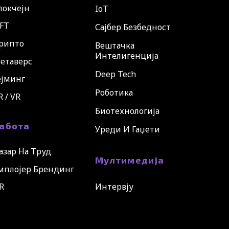
локчејн
IoT
FT
Сајбер Безбедност
рипто
Вештачка
Интелигенција
етаверс
Deep Tech
ејминг
Роботика
R / VR
Биотехнологија
абота
Уреди И Гаџети
азар На Труд
Мултимедија
мплојер Брендинг
R
Интервју