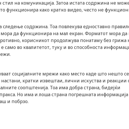
 стил на комуникација. Затоа истата содржина не може
то функционира како кратко видео, често не функцио
 следење содржина. Тоа повлекува едноставно правил
т мора да функционира на мал екран. Форматот мора да 
противно, корисникот продолжува понатаму без грижа 
 е само во квалитетот, туку и во способноста информац
лежи.
вуваат социјалните мрежи како место каде што нешто се
д настани, кратки извештаи, лични искуства и реакции 
алните соопштенија. Тоа има добра страна, бидејќи
пракса. Но има и лоша страна погрешната информација
аш и побрзо.