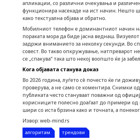
апликации, со различни очекувања и различен
функционира насекаде на ист начин. Нешто ш
како текстуална објава и обратно.
Мобилниот телефон е доминантниот начин на
пораката мора да биде јасна веднаш. Визуело
задржи вниманието за неколку секунди. Во с
совест. Во такво опкружување, натпреварот не
се „спакува“ така што некој воопшто ќе ја забе
Кога објавата станува доказ
Во 2026 година, луѓето сè почесто ќе ги дожи
проверува, а не само се коментира. Снимки о
публиката често стануваат поважни од официј
корисниците полесно доаѓаат до примери од 
шири со иста брзина како и точната, а понеког
Извор: web-mind.rs
алгоритам
трендови