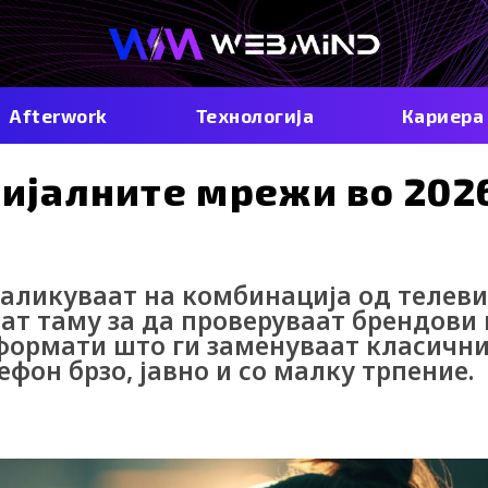
Afterwork
Технологија
Кариера
цијалните мрежи во 202
наликуваат на комбинација од телеви
дат таму за да проверуваат брендови 
 формати што ги заменуваат класичн
ефон брзо, јавно и со малку трпение.