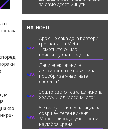
за само десет минути
ваат
НАЈНОВО
 порака
Apple не сака да ја повтори
грешката на Meta:
Паметните очила
пристигнуваат подоцна
 според
епораки
Дали електричните
автомобили се навистина
е
подобри за животната
средина?
Зошто светот сака да ископа
а да
хелиум-3 од Месечината?
да
5 италијански дестинации за
днакво
совршен летен викенд:
микро-
Море, природа, уметност и
најдобра храна