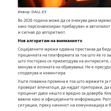
Извор: DALL-E3
Во 2026 година може да се очекува дека мрежит
како персонализиран пребарувач и автопилот 
и сигнал до алгоритмот.
Нов алгоритам на вниманието
Социјалните мрежи одамна престанаа да бид
проценката на платформата за тоа што ќе го з
што постојано се прилагодува на интересите,
менува и логиката на објавување. Не е пресудн
споделува и коментира.
Уште поважна промена е тоа што мрежите ја пр
проверат впечатоци, да најдат препораки, да 
проценат дали нешто е вредно за доверба. Ко
важни како и официјалните информации. Репут
ситуации, преку начинот на комуникација и б