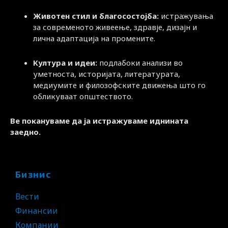
Животен стил и благосостојба:
истражувања
за современото живеење, здравје, дизајн и
лична адаптација на промените.
Култура и идеи:
подлабоки анализи во
уметноста, историјата, литературата,
медиумите и филозофските движења што го
обликуваат општеството.
Ве покануваме да ја истражуваме иднината
заедно.
Бизнис
Вести
Финансии
Компании