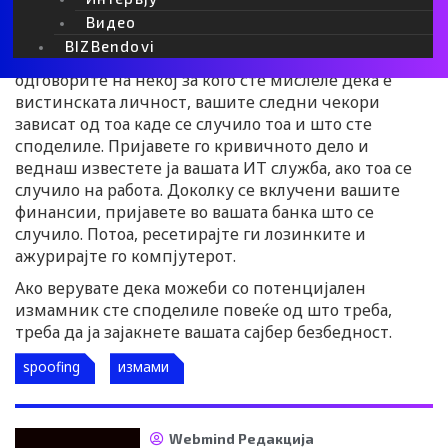
Што да направам ако подлегнам на
Видео
Spoofing?
BIZBendovi
Ако на крајот кликнете на лажен линк или
одговорите на некој за кого сте мислеле дека е
вистинската личност, вашите следни чекори
зависат од тоа каде се случило тоа и што сте
споделиле. Пријавете го кривичното дело и
веднаш известете ја вашата ИТ служба, ако тоа се
случило на работа. Доколку се вклучени вашите
финансии, пријавете во вашата банка што се
случило. Потоа, ресетирајте ги лозинките и
ажурирајте го компјутерот.
Ако верувате дека можеби со потенцијален
измамник сте споделиле повеќе од што треба,
треба да ја зајакнете вашата сајбер безбедност.
spoofing
измами
Webmind Редакција