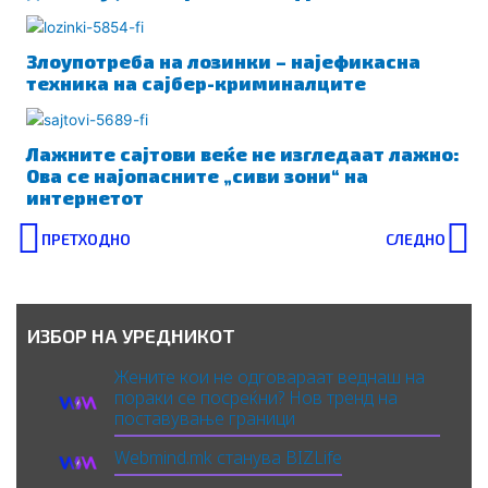
Злоупотреба на лозинки – најефикасна
техника на сајбер-криминалците
Лажните сајтови веќе не изгледаат лажно:
Ова се најопасните „сиви зони“ на
интернетот
Prev
N
ПРЕТХОДНО
СЛЕДНО
ИЗБОР НА УРЕДНИКОТ
Жените кои не одговараат веднаш на
пораки се посреќни? Нов тренд на
поставување граници
Webmind.mk станува BIZLife