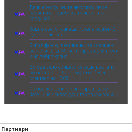
Дали електричните автомобили се
навистина подобри за животната
средина?
Зошто светот сака да ископа хелиум-3
од Месечината?
5 италијански дестинации за совршен
летен викенд: Море, природа, уметност
и најдобра храна
Во ова село сонцето ќе зајде двапати
во истата ноќ: Се очекува небесен
спектакл на 12.08
Сè повеќе жени организираат „solo
date“ и не чекаат друштво за уживање
Партнери