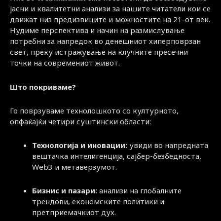
јасни и квалитетни анализи за нашите читатели кои се
движат низ предизвиците и можностите на 21-от век.
Нудиме перспектива и начин на размислување
потребни за напредок во денешниот хиперповрзан
свет, преку истражување на клучните пресечни
точки на современиот живот.
Што покриваме?
Го поврзуваме технолошкото со културното,
опфаќајќи четири суштински области:
Технологија и иновации:
увиди во напредната
вештачка интелигенција, сајбер-безбедноста,
Web3 и метаверзумот.
Бизнис и пазари:
анализи на глобалните
трендови, економските политики и
претприемачкиот дух.