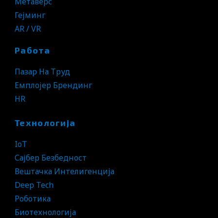
Метаверс
Гејминг
AR / VR
Работа
Пазар На Труд
Емплојер Брендинг
HR
Технологија
IoT
Сајбер Безбедност
Вештачка Интелигенција
Deep Tech
Роботика
Биотехнологија