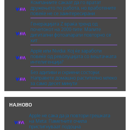
Компаниите сакаат да го вратат
дружењето по работа, но вработените
повеќе не се заинтересирани
Генерацијата Z враќа тренд од
почетокот на 2000-тите: Малите
дигитални фотоапарати повторно се
хит
Apple или Nvidia: Кој ќе заработи
повеќе од револуцијата со вештачката
интелигенција?
Без адитиви и скриени состојки:
Направете домашно растително млеко
за само десет минути
НАЈНОВО
Apple не сака да ја повтори грешката
на Meta: Паметните очила
пристигнуваат подоцна