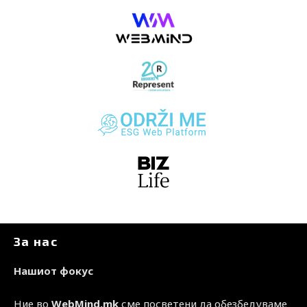
За нас
Нашиот фокус
Ние во
WebMind.mk
сме посветени да обезбедуваме