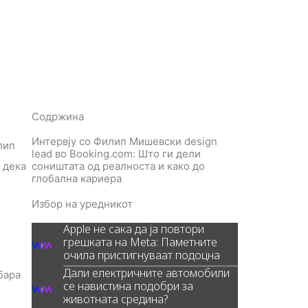
Содржина
Интервју со Филип Мишевски design
лип
lead во Booking.com: Што ги дели
 дека
соништата од реалноста и како до
глобална кариера
Избор на уредникот
Apple не сака да ја повтори
грешката на Meta: Паметните
очила пристигнуваат подоцна
Дали електричните автомобили
бара
се навистина подобри за
животната средина?