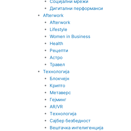
Социјални мрежи
n
Дигитални перформанси
Afterwork
Afterwork
Lifestyle
Women in Business
Health
Рецепти
Астро
Травел
Технологија
Блокчејн
Крипто
Метаверс
Гејминг
AR/VR
Tехнологија
Сајбер безбедност
Вештачка интелигенција