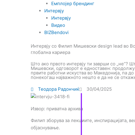
Емплојер брендинг
Интервју
Интервју
Видео
BIZBendovi
Интервју со Филип Мишевски design lead во Bo
глобална кариера
Што ако првото интервју ти заврши со „не“? Ш
Мишевски, одговорот е едноставен: продолжув
првите работни искуства во Македонија, па до
понекогаш најважното нешто е да не се откаж
Теодора Радончиќ
30/04/2025
Извор: приватна архива
Филип зборува за лекциите, инспирацијата, ве
објаснување.