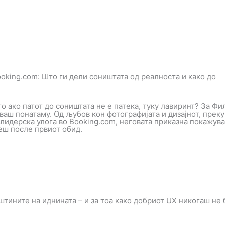
oking.com: Што ги дели соништата од реалноста и како до
то ако патот до соништата не е патека, туку лавиринт? За Фи
аш понатаму. Од љубов кон фотографијата и дизајнот, преку
 лидерска улога во Booking.com, неговата приказна покажува
еш после првиот обид.
штините на иднината – и за тоа како добриот UX никогаш не 