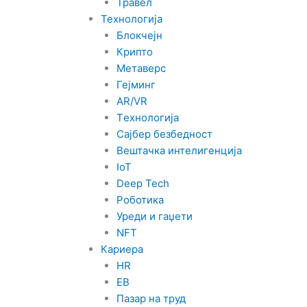
Травел
Технологија
Блокчејн
Крипто
Метаверс
Гејминг
AR/VR
Tехнологија
Сајбер безбедност
Вештачка интелигенција
IoT
Deep Tech
Роботика
Уреди и гаџети
NFT
Кариера
HR
EB
Пазар на труд