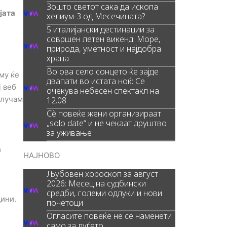
Зошто светот сака да ископа
јата
хелиум-3 од Месечината?
5 италијански дестинации за
совршен летен викенд: Море,
природа, уметност и најдобра
храна
Во ова село сонцето ќе зајде
му ќе
двапати во истата ноќ: Се
ј веб
очекува небесен спектакл на
длучам
12.08
Сè повеќе жени организираат
„solo date“ и не чекаат друштво
за уживање
а
НАЈНОВО
Љубовен хороскоп за август
2026: Месец на судбински
средби, големи одлуки и нови
дини.
почетоци
Огласите повеќе не се наменети
само за луѓето