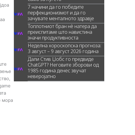
јдоа
7 начини да го победите
перфекционизмот и да го
зачувате менталното здравје
таа
Топлотниот бран нè натера да
преиспитаме што навистина
значи продуктивноста
Неделна хороскопска прогноза:
3 август – 9 август 2026 година
Дали Стив Џобс го предвиде
ште
ChatGPT? Неговите зборови од
1985 година денес звучат
наење
неверојатно
ство,
 game
ата
е мора