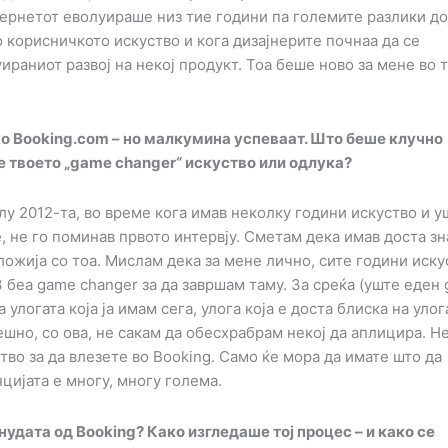
тернетот еволуираше низ тие години па големите разлики до
 корисничкото искуство и кога дизајнерите почнаа да се
ираниот развој на некој продукт. Тоа беше ново за мене во 
о Booking.com – но малкумина успеваат. Што беше клучно
е твоето „game changer“ искуство или одлука?
у 2012-та, во време кога имав неколку години искуство и у
, не го поминав првото интервју. Сметам дека имав доста з
ложија со тоа. Мислам дека за мене лично, сите години иску
 беа game changer за да завршам таму. За среќа (уште еден
улогата која ја имам сега, улога која е доста блиска на улог
ешно, со ова, не сакам да обесхрабрам некој да аплицира. Н
тво за да влезете во Booking. Само ќе мора да имате што да
цијата е многу, многу голема.
нудата од Booking? Како изгледаше тој процес – и како се