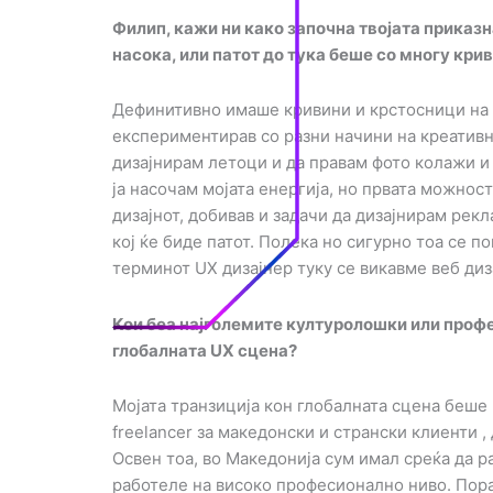
Филип, кажи ни како започна твојата приказн
насока, или патот до тука беше со многу кри
Дефинитивно имаше кривини и крстосници на п
експериментирав со разни начини на креативн
дизајнирам летоци и да правам фото колажи и
ја насочам мојата енергија, но првата можност
дизајнот, добивав и задачи да дизајнирам рек
кој ќе биде патот. Полека но сигурно тоа се 
терминот UX дизајнер туку се викавме веб диза
Кои беа најголемите културолошки или проф
глобалната UX сцена?
Мојата транзиција кон глобалната сцена беше 
freelancer за македонски и странски клиенти ,
Освен тоа, во Македонија сум имал среќа да р
работеле на високо професионално ниво. Пора