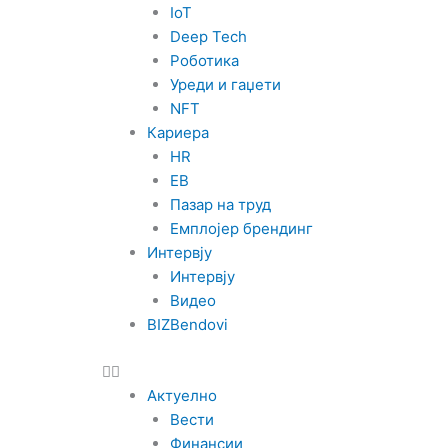
IoT
Deep Tech
Роботика
Уреди и гаџети
NFT
Кариера
HR
EB
Пазар на труд
Емплојер брендинг
Интервју
Интервју
Видео
BIZBendovi
Актуелно
Вести
Финансии