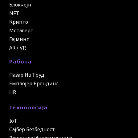
Блокчејн
NFT
Крипто
Метаверс
Гејминг
AR / VR
Работа
Пазар На Труд
Емплојер Брендинг
HR
Технологија
IoT
Сајбер Безбедност
Вештачка Интелигенција