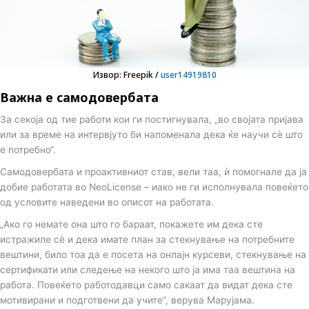
Извор: Freepik /
user14919810
Важнa е самодовербата
За секоја од тие работи кои ги постигнувала, „во својата пријава
или за време на интервјуто би напоменала дека ќе научи сè што
е потребно“.
Самодовербата и проактивниот став, вели таа, ѝ помогнале да ја
добие работата во NeoLicense – иако не ги исполнувала повеќето
од условите наведени во описот на работата.
„Ако го немате она што го бараат, покажете им дека сте
истражиле сè и дека имате план за стекнување на потребните
вештини, било тоа да е посета на онлајн курсеви, стекнување на
сертификати или следење на некого што ја има таа вештина на
работа. Повеќето работодавци само сакаат да видат дека сте
мотивирани и подготвени да учите“, верува Марујама.