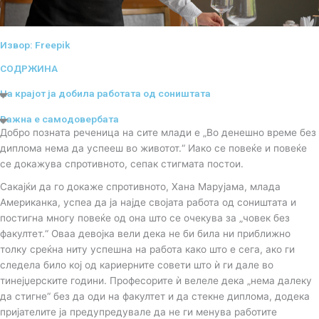
Извор: Freepik
СОДРЖИНА
На крајот ја добила работата од соништата
Важнa е самодовербата
Добро позната реченица на сите млади е „Во денешно време без
диплома нема да успееш во животот.“ Иако се повеќе и повеќе
се докажува спротивното, сепак стигмата постои.
Сакајќи да го докаже спротивното, Хана Марујама, млада
Американка, успеа да ја најде својата работа од соништата и
постигна многу повеќе од она што се очекува за „човек без
факултет.“ Оваа девојка вели дека не би била ни приближно
толку среќна ниту успешна на работа како што е сега, ако ги
следела било кој од кариерните совети што ѝ ги дале во
тинејџерските години. Професорите ѝ велеле дека „нема далеку
да стигне“ без да оди на факултет и да стекне диплома, додека
пријателите ја предупредувале да не ги менува работите