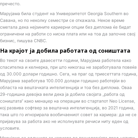
пречесто.
Марујама била студент на Универзитетот Georgia Southern во
Савана, но по неколку семестри се откажала. Некое време
сметала дека нејзините кариерни опции без диплома ќе бидат
ограничени на работи со ниска плата или на тоа да започне свој
бизнис, пишува CNBC.
На крајот ја добила работата од соништата
Во текот на своите дваесетти години, Марујама работела како
спасителка и келнерка, при што никогаш не заработувала повеќе
од 30.000 долари годишно. Сега, на праг од триесеттата година,
Марујама заработува 100.000 долари годишно работејќи во
областа на вештачката интелигенција и тоа без диплома. Оваа
29-годишна девојка вели дека ја добила својата „работа од
соништата“ како менаџер на операции во стартапот Neo License,
кој развива софтвер за вештачка интелигенција, во 2021 година,
така што го игнорирала вообичаениот совет за кариера: да не се
пријавува за работа ако не исполнувате речиси ниту еден од
условите.