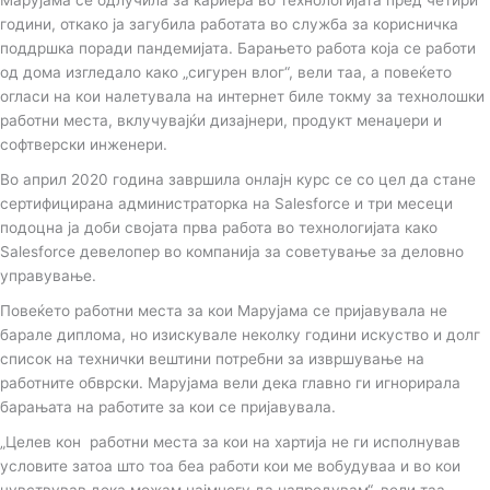
Марујама се одлучила за кариера во технологијата пред четири
години, откако ја загубила работата во служба за корисничка
поддршка поради пандемијата. Барањето работа која се работи
од дома изгледало како „сигурен влог“, вели таа, а повеќето
огласи на кои налетувала на интернет биле токму за технолошки
работни места, вклучувајќи дизајнери, продукт менаџери и
софтверски инженери.
Во април 2020 година завршила онлајн курс се со цел да стане
сертифицирана администраторка на Salesforce и три месеци
подоцна ја доби својата прва работа во технологијата како
Salesforce девелопер во компанија за советување за деловно
управување.
Повеќето работни места за кои Марујама се пријавувала не
барале диплома, но изискувале неколку години искуство и долг
список на технички вештини потребни за извршување на
работните обврски. Марујама вели дека главно ги игнорирала
барањата на работите за кои се пријавувала.
„Целев кон работни места за кои на хартија не ги исполнував
условите затоа што тоа беа работи кои ме вобудуваа и во кои