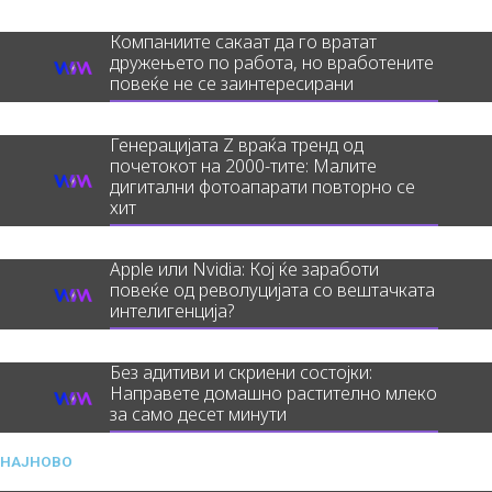
Компаниите сакаат да го вратат
дружењето по работа, но вработените
повеќе не се заинтересирани
Генерацијата Z враќа тренд од
почетокот на 2000-тите: Малите
дигитални фотоапарати повторно се
хит
Apple или Nvidia: Кој ќе заработи
повеќе од револуцијата со вештачката
интелигенција?
Без адитиви и скриени состојки:
Направете домашно растително млеко
за само десет минути
НАЈНОВО