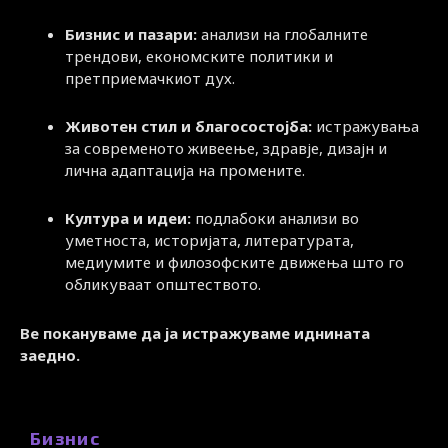
Бизнис и пазари:
анализи на глобалните
трендови, економските политики и
претприемачкиот дух.
Животен стил и благосостојба:
истражувања
за современото живеење, здравје, дизајн и
лична адаптација на промените.
Култура и идеи:
подлабоки анализи во
уметноста, историјата, литературата,
медиумите и филозофските движења што го
обликуваат општеството.
Ве покануваме да ја истражуваме иднината
заедно.
Бизнис