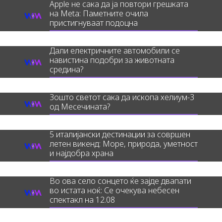
Apple не сака да ја повтори грешката
на Meta: Паметните очила
пристигнуваат подоцна
Дали електричните автомобили се
навистина подобри за животната
средина?
Зошто светот сака да ископа хелиум-3
од Месечината?
5 италијански дестинации за совршен
летен викенд: Море, природа, уметност
и најдобра храна
Во ова село сонцето ќе зајде двапати
во истата ноќ: Се очекува небесен
спектакл на 12.08