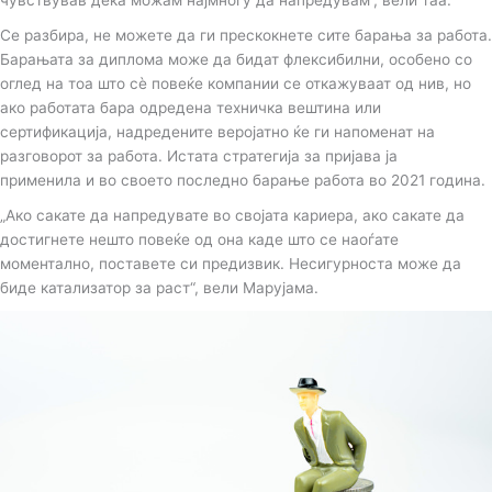
чувствував дека можам најмногу да напредувам“, вели таа.
Се разбира, не можете да ги прескокнете сите барања за работа.
Барањата за диплома може да бидат флексибилни, особено со
оглед на тоа што сè повеќе компании се откажуваат од нив, но
ако работата бара одредена техничка вештина или
сертификација, надредените веројатно ќе ги напоменат на
разговорот за работа. Истата стратегија за пријава ја
применила и во своето последно барање работа во 2021 година.
„Ако сакате да напредувате во својата кариера, ако сакате да
достигнете нешто повеќе од она каде што се наоѓате
моментално, поставете си предизвик. Несигурноста може да
биде катализатор за раст“, вели Марујама.