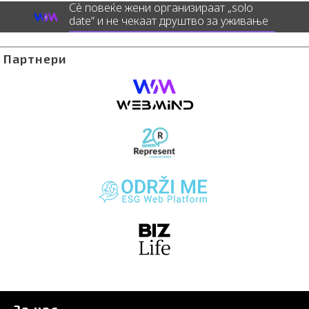
Сè повеќе жени организираат „solo
date“ и не чекаат друштво за уживање
Партнери
За нас