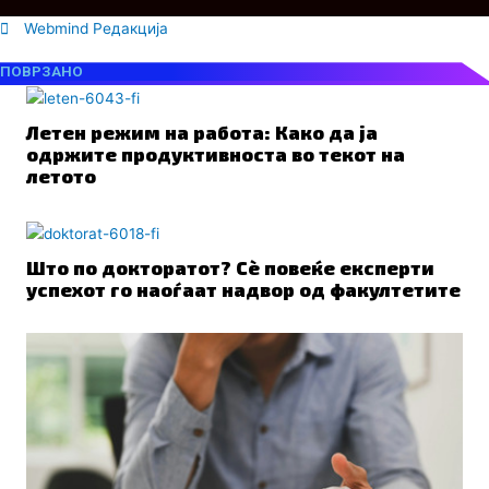
Webmind Редакција
ПОВРЗАНО
Летен режим на работа: Како да ја
одржите продуктивноста во текот на
летото
Што по докторатот? Сè повеќе експерти
успехот го наоѓаат надвор од факултетите