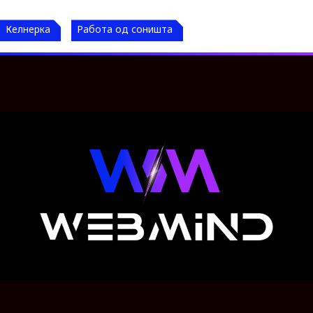
Келнерка
Работа од соништа