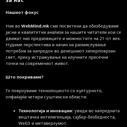
Нашиот фокус
Ние во
WebMind.mk
сме посветени да обезбедуваме
јасни и квалитетни анализи за нашите читатели кои се
движат низ предизвиците и можностите на 21-от век.
Нудиме перспектива и начин на размислување
потребни за напредок во денешниот хиперповрзан
свет, преку истражување на клучните пресечни
точки на современиот живот.
Што покриваме?
Го поврзуваме технолошкото со културното,
опфаќајќи четири суштински области:
Технологија и иновации:
увиди во напредната
вештачка интелигенција, сајбер-безбедноста,
Web3 и метаверзумот.