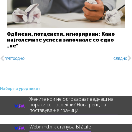
Одбиени, потценети, игнорирани: Како
најголемите успеси започнале со едно
„не“
Prev
N
ПРЕТХОДНО
СЛЕДНО
Избор на уредникот
Жените кои не одговараат веднаш на
пораки се посреќни? Нов тренд на
поставување граници
Webmind.mk станува BIZLife