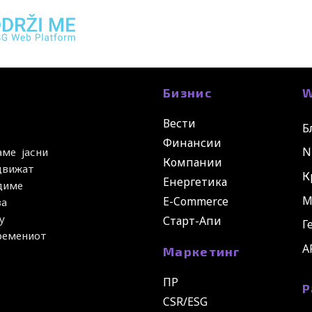
Бизнис
W
Вести
Б
Финансии
N
аме јасни
Компании
 движат
К
Енергетика
удиме
М
E-Commerce
за
у
Старт-Апи
Г
времениот
A
Маркетинг
ПР
Р
CSR/ESG