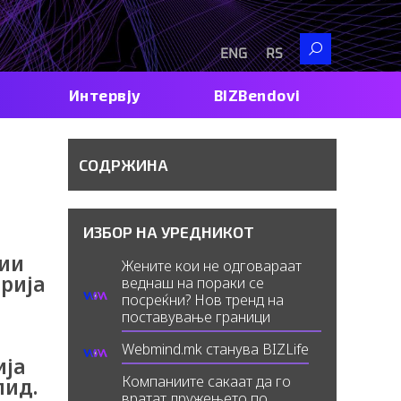
Search
ENG
RS
Интервју
BIZBendovi
СОДРЖИНА
ИЗБОР НА УРЕДНИКОТ
рии
Жените кои не одговараат
рија
веднаш на пораки се
посреќни? Нов тренд на
поставување граници
Webmind.mk станува BIZLife
ија
Компаниите сакаат да го
пид.
вратат дружењето по