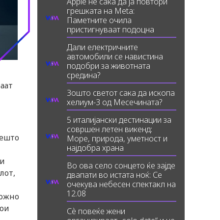
Apple не сака да ја повтори
грешката на Meta:
Паметните очила
пристигнуваат подоцна
Дали електричните
автомобили се навистина
подобри за животната
средина?
раат
Зошто светот сака да ископа
хелиум-3 од Месечината?
5 италијански дестинации за
совршен летен викенд:
нешто
Море, природа, уметност и
најдобра храна
би
Во ова село сонцето ќе зајде
лот,
двапати во истата ноќ: Се
очекува небесен спектакл на
12.08
можно
кои
Сè повеќе жени