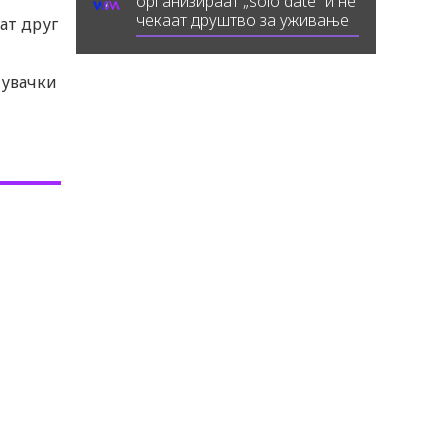
организираат „solo date“ и не
чекаат друштво за уживање
ат друг
тувачки