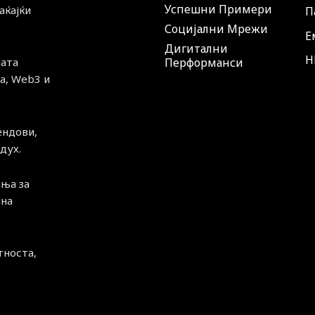
Успешни Примери
аќајќи
П
Социјални Мрежи
Е
Дигитални
H
ната
Перформанси
а, Web3 и
ендови,
дух.
ња за
чна
тноста,