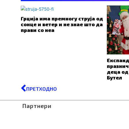
Грција има премногу струја од
сонце и ветер и не знае што да
прави со неа
Експанд
празнич
деца од
Бутел
Prev
ПРЕТХОДНО
Партнери