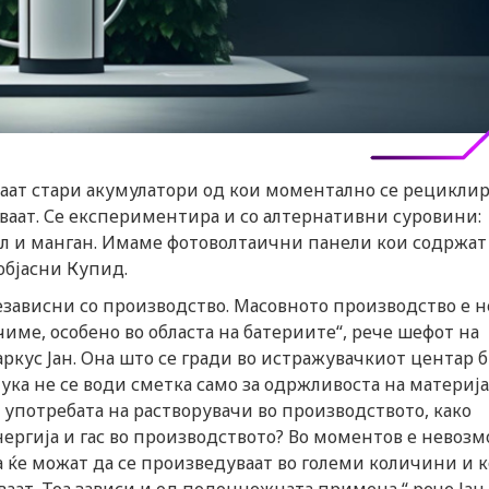
уваат стари акумулатори од кои моментално се рецикли
уваат. Се експериментира и со алтернативни суровини:
ел и манган. Имаме фотоволтаични панели кои содржат
објасни Купид.
независни со производство. Масовното производство е 
име, особено во областа на батериите“, рече шефот на
ркус Јан. Она што се гради во истражувачкиот центар 
ука не се води сметка само за одржливоста на материја
е употребата на растворувачи во производството, како
ергија и гас во производството? Во моментов е невоз
 ќе можат да се произведуваат во големи количини и 