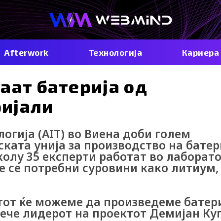
Afterwork
Технологија
Кариера
аат батерија од
ијали
огија (AIT) во Виена доби голем
ката унија за производство на бате
олу 35 експерти работат во лаборато
не се потребни суровини како литиум,
ектот ќе можеме да произведеме батер
ече лидерот на проектот Демијан Ку