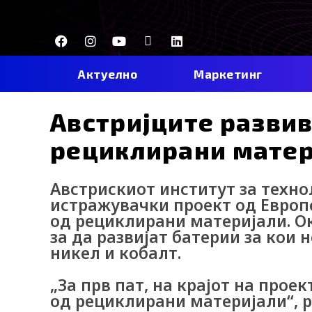
Skip
to
F
I
Y
I
L
content
a
n
o
c
i
c
s
u
o
n
e
t
t
-
k
Актуелно
Маркетинг
b
a
u
t
e
o
g
b
i
d
o
r
e
k
i
Австријците развив
k
a
-
n
m
t
рециклирани матер
i
k
t
Австрискиот институт за технол
o
k
истражувачки проект од Европс
-
од рециклирани материјали. Ок
i
за да развијат батерии за кои 
c
o
никел и кобалт.
n
„За прв пат, на крајот на про
од рециклирани материјали“, р