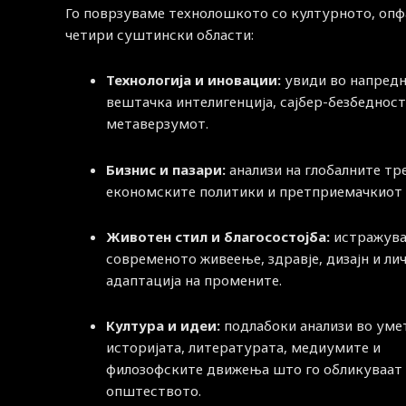
Го поврзуваме технолошкото со културното, опф
четири суштински области:
Технологија и иновации:
увиди во напред
вештачка интелигенција, сајбер-безбедност
метаверзумот.
Бизнис и пазари:
анализи на глобалните тр
економските политики и претприемачкиот 
Животен стил и благосостојба:
истражува
современото живеење, здравје, дизајн и ли
адаптација на промените.
Култура и идеи:
подлабоки анализи во уме
историјата, литературата, медиумите и
филозофските движења што го обликуваат
општеството.