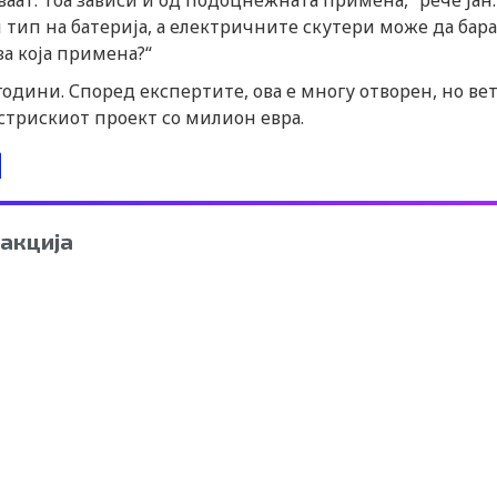
ат. Тоа зависи и од подоцнежната примена,“ рече Јан.
 тип на батерија, а електричните скутери може да бара
за која примена?“
одини. Според експертите, ова е многу отворен, но ве
встрискиот проект со милион евра.
акција