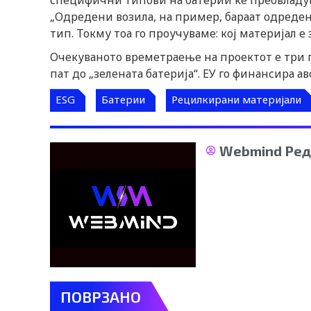
специфични типови на батерии ќе преовладува
„Одредени возила, на пример, бараат одреден
тип. Токму тоа го проучуваме: кој материјал е 
Очекуваното времетраење на проектот е три г
пат до „зелената батерија“. ЕУ го финансира а
ESG
Батерии
Рецилкирани материјали
Webmind Ред
ПОВРЗАНО