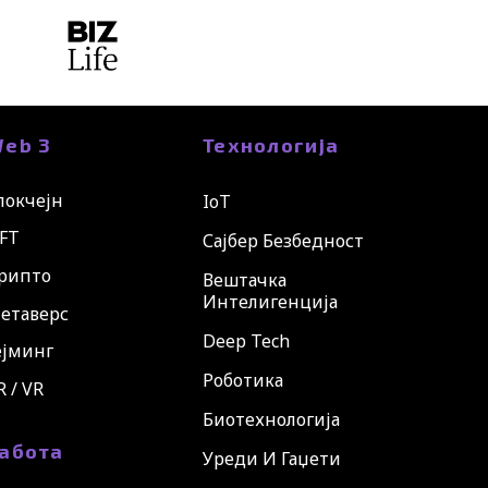
eb 3
Технологија
локчејн
IoT
FT
Сајбер Безбедност
рипто
Вештачка
Интелигенција
етаверс
Deep Tech
ејминг
Роботика
R / VR
Биотехнологија
абота
Уреди И Гаџети