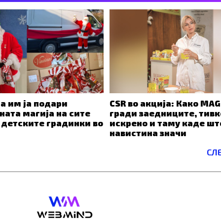
а им ја подари
CSR во акција: Како MAG
ната магија на сите
гради заедниците, тивк
 детските градинки во
искрено и таму каде шт
навистина значи
СЛ