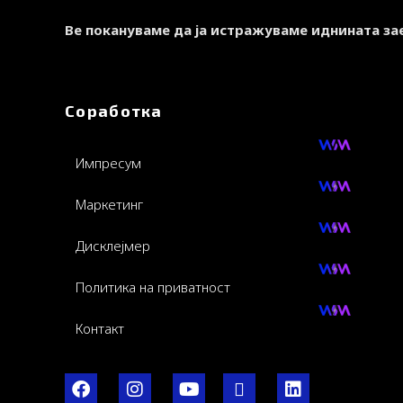
Ве покануваме да ја истражуваме иднината за
Соработка
Импресум
Маркетинг
Дисклејмер
Политика на приватност
Контакт
F
I
Y
I
L
a
n
o
c
i