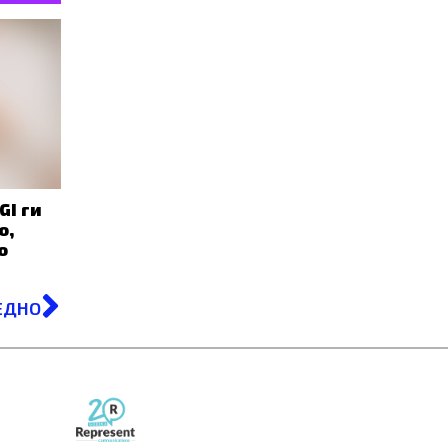
GI ги
о,
о
Next
ЕДНО