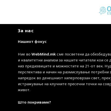
За нас
Нашиот фокус
Ние во
WebMind.mk
сме посветени да обезбедув
и квалитетни анализи за нашите читатели кои се
низ предизвиците и можностите на 21-от век. Н
перспектива и начин на размислување потребни 
напредок во денешниот хиперповрзан свет, прек
истражување на клучните пресечни точки на со
живот.
Што покриваме?