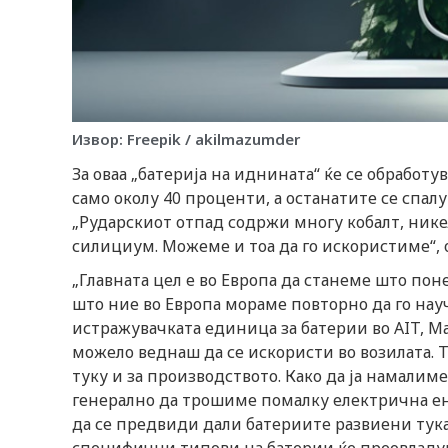
Извор: Freepik / akilmazumder
За оваа „батерија на иднината“ ќе се обработ
само околу 40 проценти, а останатите се спал
„Рударскиот отпад содржи многу кобалт, ник
силициум. Можеме и тоа да го искористиме“, 
„Главната цел е во Европа да станеме што по
што ние во Европа мораме повторно да го науч
истражувачката единица за батерии во AIT, Ма
можело веднаш да се искористи во возилата. Т
туку и за производството. Како да ја намалим
генерално да трошиме помалку електрична ен
да се предвиди дали батериите развиени тука