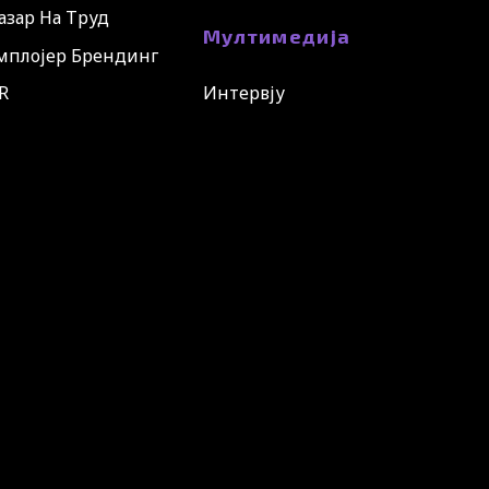
азар На Труд
Мултимедија
мплојер Брендинг
R
Интервју