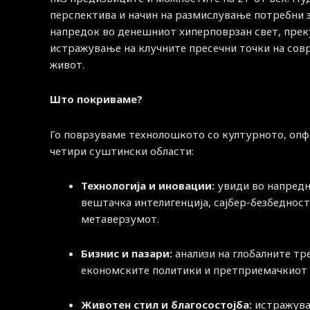
перспектива и начин на размислување потребни 
напредок во денешниот хиперповрзан свет, прек
истражување на клучните пресечни точки на со
живот.
Што покриваме?
Го поврзуваме технолошкото со културното, опф
четири суштински области:
Технологија и иновации:
увиди во напред
вештачка интелигенција, сајбер-безбедност
метаверзумот.
Бизнис и пазари:
анализи на глобалните тр
економските политики и претприемачкиот 
Животен стил и благосостојба:
истражува