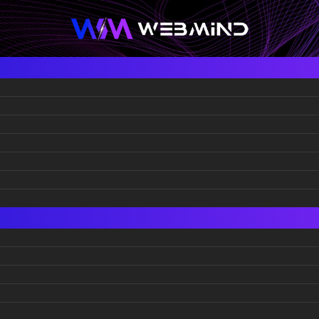
омати и каде ги има на
еден крипто банкомат, во Србија 3, 
јите на Балканот бројот е поголем ос