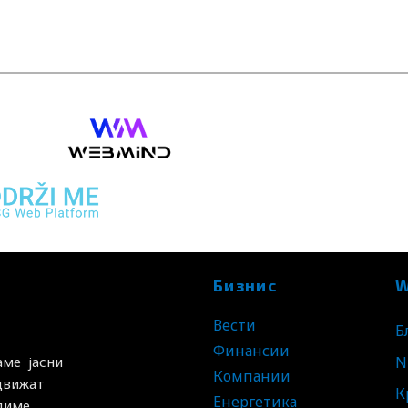
Бизнис
W
Вести
Б
Финансии
N
аме јасни
Компании
 движат
К
Енергетика
удиме