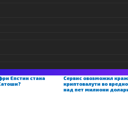
овска
к, продуцент, комуникациски стратег, претприе
ник од ТикТок...многу именки ја дефинираат
ен хаштаг ги обединува сите #ILoveMyJob
фри Епстин стана
Сервис овозможил краж
Сатоши?
криптовалути во вредно
над пет милиони долар