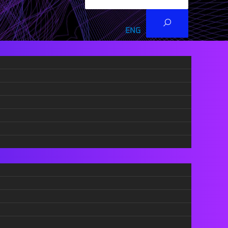
ENG
RS
СОДРЖИНА
Што се крипто банкомати?
Како функционираат крипто
во
банкоматите?
обено
За купување на криптовалута
За продажба на криптовалути
Добри и не толку добри страни
на крипто банкоматите
Колку крипто банкомати има во