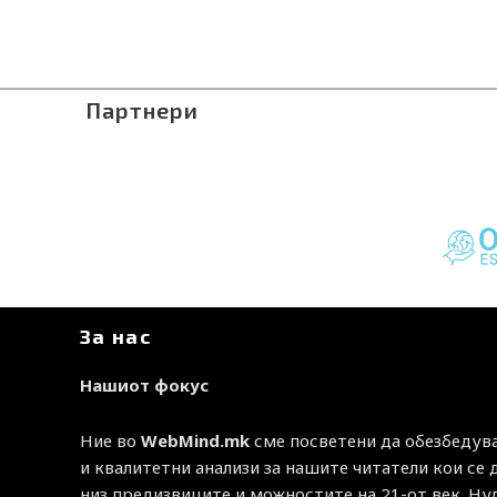
Партнери
За нас
Нашиот фокус
Ние во
WebMind.mk
сме посветени да обезбедув
и квалитетни анализи за нашите читатели кои се
низ предизвиците и можностите на 21-от век. Н