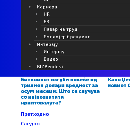
Балкан
Крипто
Крипто банкомати
Кариера
HR
Наташа Велк
EB
Пазар на труд
Новинар, уредни
предавач, завис
Емплојер брендинг
Велковска, а ед
Интервју
Интервју
ПОВРЗАНО
Видео
BIZBendovi
Биткоинот изгуби повеќе од
Како Џе
трилион долари вредност за
новиот 
осум месеци: Што се случува
со најпознатата
криптовалута?
Prev
Next
Претходно
Следно