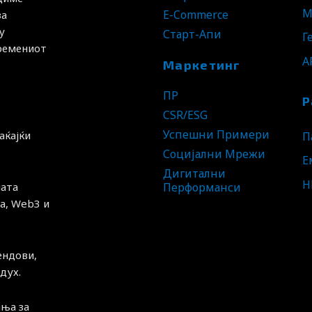
М
E-Commerce
за
у
Старт-Апи
Г
времениот
A
Маркетинг
ПР
Р
CSR/ESG
Успешни Примери
аќајќи
П
Социјални Мрежи
Е
Дигитални
H
ната
Перформанси
а, Web3 и
ендови,
дух.
ња за