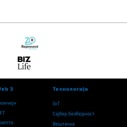
eb 3
Технологија
локчејн
IoT
FT
Сајбер Безбедност
рипто
Вештачка