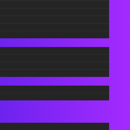
фотоапарати повторно се
а или
хит
Apple или Nvidia: Кој ќе
ти
заработи повеќе од
револуцијата со вештачката
интелигенција?
рзите,
Без адитиви и скриени
состојки: Направете
от ја
домашно растително млеко
е да
за само десет минути
НАЈНОВО
Apple не сака да ја повтори
 за
грешката на Meta:
Паметните очила
пристигнуваат подоцна
ка е
Дали електричните