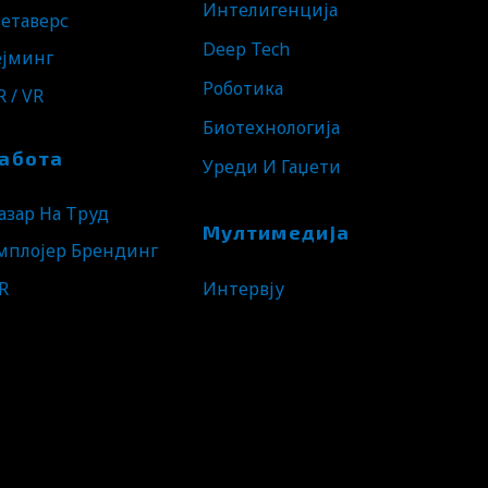
Интелигенција
етаверс
Deep Tech
ејминг
Роботика
R / VR
Биотехнологија
абота
Уреди И Гаџети
азар На Труд
Мултимедија
мплојер Брендинг
R
Интервју