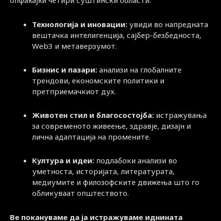
опфаќајќи четири суштински области:
Технологија и иновации:
увиди во напредната
вештачка интелигенција, сајбер-безбедноста,
Web3 и метаверзумот.
Бизнис и пазари:
анализи на глобалните
трендови, економските политики и
претприемачкиот дух.
Животен стил и благосостојба:
истражувања
за современото живеење, здравје, дизајн и
лична адаптација на промените.
Култура и идеи:
подлабоки анализи во
уметноста, историјата, литературата,
медиумите и филозофските движења што го
обликуваат општеството.
Ве покануваме да ја истражуваме иднината