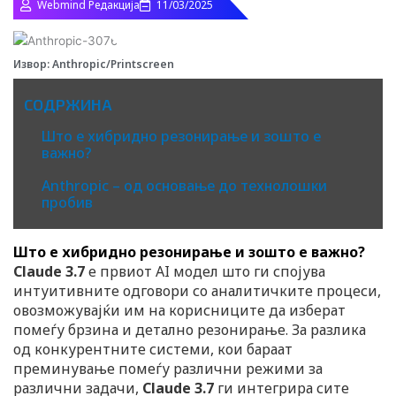
Webmind Редакција
11/03/2025
Извор: Anthropic/Printscreen
СОДРЖИНА
Што е хибридно резонирање и зошто е
важно?
Anthropic – од основање до технолошки
пробив
Што е хибридно резонирање и зошто е важно?
Claude 3.7
е првиот AI модел што ги спојува
интуитивните одговори со аналитичките процеси,
овозможувајќи им на корисниците да изберат
помеѓу брзина и детално резонирање. За разлика
од конкурентните системи, кои бараат
преминување помеѓу различни режими за
различни задачи,
Claude 3.7
ги интегрира сите