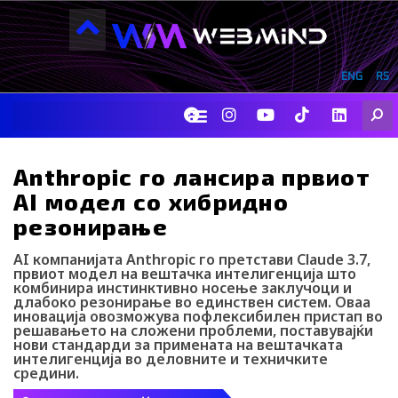
Skip
to
content
ENG
RS
F
I
Y
I
L
Searc
a
n
o
c
i
c
s
u
o
n
e
t
t
-
k
b
a
u
t
e
Anthropic го лансира првиот
o
g
b
i
d
AI модел со хибридно
o
r
e
k
i
k
a
-
n
резонирање
m
t
i
AI компанијата Anthropic го претстави Claude 3.7,
k
првиот модел на вештачка интелигенција што
t
комбинира инстинктивно носење заклучоци и
o
длабоко резонирање во единствен систем. Оваа
k
иновација овозможува пофлексибилен пристап во
решавањето на сложени проблеми, поставувајќи
-
нови стандарди за примената на вештачката
i
интелигенција во деловните и техничките
c
средини.
o
n