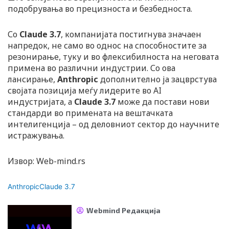
подобрувања во прецизноста и безбедноста.
Со
Claude 3.7
, компанијата постигнува значаен
напредок, не само во однос на способностите за
резонирање, туку и во флексибилноста на неговата
примена во различни индустрии. Со ова
лансирање,
Anthropic
дополнително ја зацврстува
својата позиција меѓу лидерите во AI
индустријата, а
Claude 3.7
може да постави нови
стандарди во примената на вештачката
интелигенција – од деловниот сектор до научните
истражувања.
Извор: Web-mind.rs
Anthropic
Claude 3.7
Webmind Редакција