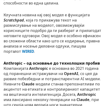
способности во една целина.
Клучната новина кај овој модел е функцијата
Scratchpad
, која го прикажува текот на
размислување на моделот, овозможувајќи
корисниците подобро да ги разберат и прилагодат
неговите одговори. Овој модел е особено ефикасен
во сложени области како што се кодирање, правна
анализа и носење деловни одлуки, пишува
порталот
WIRED
.
Anthropic – од основање до технолошки пробив
Компанијата
Anthropic
е основана во 2021 година
од поранешни истражувачи на
OpenAI
, со цел да
развие побезбедни и потранспарентни AI модели.
Нивните
Claude
модели станаа препознатливи по
акцентот на етиката и контролираниот капацитет
на вештачката интелигенција. Досега,
Anthropic
има лансирано неколку генерации на
Claude
, при
што секоја нова верзија носи значителни