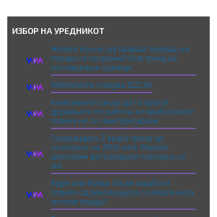
ИЗБОР НА УРЕДНИКОТ
Жените кои не одговараат веднаш на
пораки се посреќни? Нов тренд на
поставување граници
Webmind.mk станува BIZLife
Компаниите сакаат да го вратат
дружењето по работа, но вработените
повеќе не се заинтересирани
Генерацијата Z враќа тренд од
почетокот на 2000-тите: Малите
дигитални фотоапарати повторно се
хит
Apple или Nvidia: Кој ќе заработи
повеќе од револуцијата со вештачката
интелигенција?