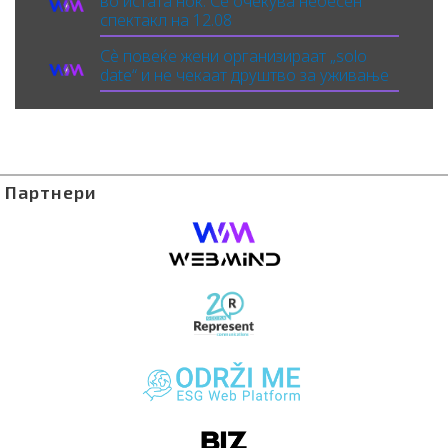
во истата ноќ: Се очекува небесен
спектакл на 12.08
Сè повеќе жени организираат „solo
date“ и не чекаат друштво за уживање
Партнери