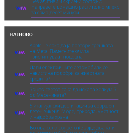
Без адитиви и скриени состојки:
Направете домашно растително млеко
за само десет минути
НАЈНОВО
Apple не сака да ја повтори грешката
на Meta: Паметните очила
пристигнуваат подоцна
Дали електричните автомобили се
навистина подобри за животната
средина?
Зошто светот сака да ископа хелиум-3
од Месечината?
5 италијански дестинации за совршен
летен викенд: Море, природа, уметност
и најдобра храна
Во ова село сонцето ќе зајде двапати