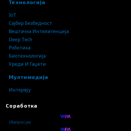
Технологија
IoT
Сајбер Безбедност
Вештачка Интелигенција
Deep Tech
Роботика
Биотехнологија
Уреди И Гаџети
Мултимедија
Интервју
Соработка
Импресум