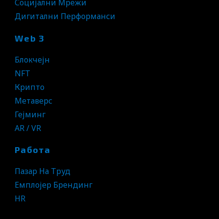
Социјални Мрежи
Дигитални Перформанси
Web 3
Блокчејн
NFT
Крипто
Метаверс
Гејминг
AR / VR
Работа
Пазар На Труд
Емплојер Брендинг
HR