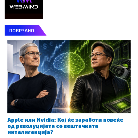
ПОВРЗАНО
Apple или Nvidia: Кој ќе заработи повеќе
од револуцијата со вештачката
интелигенција?