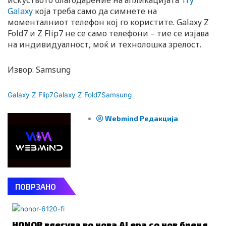
искуството благодарение на апликацијата
Try
Galaxy
која треба само да симнете на
моменталниот телефон кој го користите. Galaxy Z
Fold7 и Z Flip7 не се само телефони – тие се изјава
на индивидуалност, моќ и технолошка зрелост.
Извор: Samsung
Galaxy Z Flip7
Galaxy Z Fold7
Samsung
Webmind Редакција
ПОВРЗАНО
HONOR влегува во нова AI ера со нов бренд