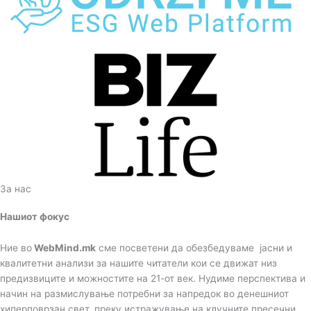
За нас
Нашиот фокус
Ние во
WebMind.mk
сме посветени да обезбедуваме јасни и
квалитетни анализи за нашите читатели кои се движат низ
предизвиците и можностите на 21-от век. Нудиме перспектива и
начин на размислување потребни за напредок во денешниот
хиперповрзан свет, преку истражување на клучните пресечни