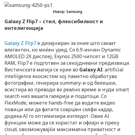
Извор: Samsung
Galaxy Z Flip7 – стил, флексибилност и
интелигенција
Galaxy Z Flip7
е дизајниран за оние што сакаат
елегантен, но моќен уред. Со 6.9-инчен Dynamic
AMOLED 2X дисплеј, Exynos 2500 чипсет и 12GB
RAM, Flip7 е подготвен за секојдневни предизвици.
Вистинската магија се крие во
Galaxy AI
: artificial
intelligence екосистем кој паметно обработува
фотографии, генерира summary-и од белешки,
асистира во преводи во реално време и нуди smart
search низ вашата галерија и податоци. Со
FlexMode, можете hands-free да водите видео
повици или да фатите совршен селфи кадар,
додека AI го оптимизира изгледот. Овие AI
функции може да се користат и офлајн и преку
cloud, овозможувајќи максимална приватност и