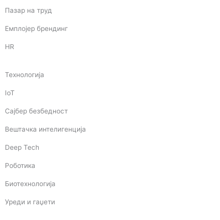
Пазар на труд
Емплојер брендинг
HR
Технологија
IoT
Сајбер безбедност
Вештачка интелигенција
Deep Tech
Роботика
Биотехнологија
Уреди и гаџети