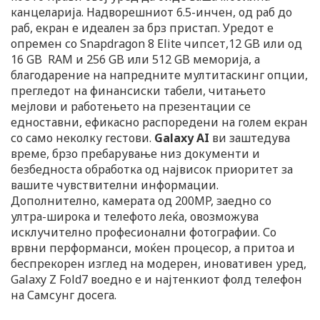
канцеларија. Надворешниот 6.5-инчен, од раб до
раб, екран е идеален за брз пристап. Уредот е
опремен со Snapdragon 8 Elite чипсет,12 GB или од
16 GB RAM и 256 GB или 512 GB меморија, а
благодарение на напредните мултитаскинг опции,
прегледот на финансиски табели, читањето
мејлови и работењето на презентации се
едноставни, ефикасно распоредени на голем екран
со само неколку гестови.
Galaxy AI
ви заштедува
време, брзо пребарување низ документи и
безбедноста обработка од највисок приоритет за
вашите чувствителни информации.
Дополнително, камерата од 200MP, заедно со
ултра-широка и телефото леќа, овозможува
исклучително професионални фотографии. Со
врвни перформанси, моќен процесор, а притоа и
беспрекорен изглед на модерен, иновативен уред,
Galaxy Z Fold7 воедно е и најтенкиот фолд телефон
на Самсунг досега.