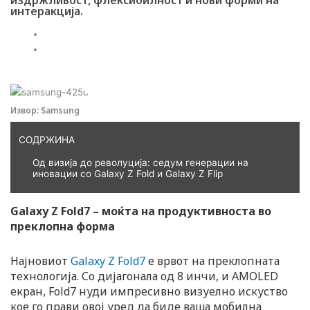
издржливост, флексибилност и нови форми на
интеракција.
Webmind Редакција
22/08/2025
Извор: Samsung
СОДРЖИНА
Од визија до револуција: седум генерации на
иновации со Galaxy Z Fold и Galaxy Z Flip
Galaxy Z Fold7 – моќта на продуктивноста во
преклопна форма
Најновиот
Galaxy Z Fold7
е врвот на преклопната
технологија. Со дијагонала од 8 инчи, и AMOLED
екран, Fold7 нуди импресивно визуелно искуство
кое го прави овој уред да биде ваша мобилна