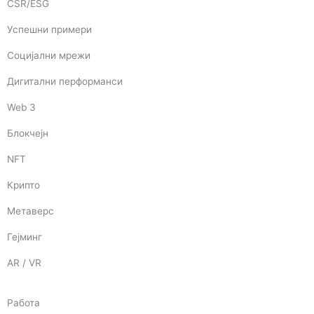
CSR/ESG
Успешни примери
Социјални мрежи
Дигитални перформанси
Web 3
Блокчејн
NFT
Крипто
Метаверс
Гејминг
AR / VR
Работа