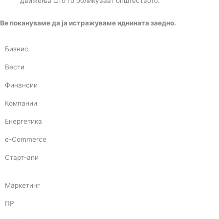
движења што го обликуваат општеството.
Ве покануваме да ја истражуваме иднината заедно.
Бизнис
Вести
Финансии
Компании
Енергетика
e-Commerce
Старт-апи
Маркетинг
ПР