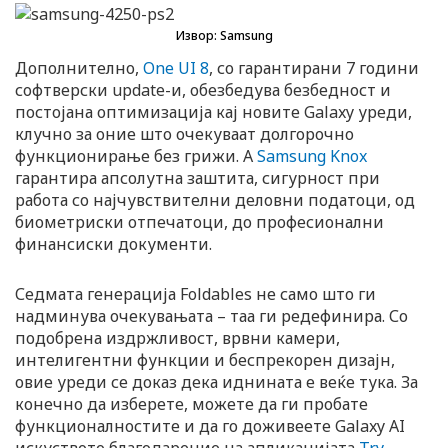
Извор: Samsung
Дополнително,
One UI 8
, со гарантирани 7 години
софтверски update-и, обезбедува безбедност и
постојана оптимизација кај новите Galaxy уреди,
клучно за оние што очекуваат долгорочно
функционирање без грижи. А
Samsung Knox
гарантира апсолутна заштита, сигурност при
работа со најчувствителни деловни податоци, од
биометриски отпечатоци, до професионални
финансиски документи.
Седмата генерација Foldables не само што ги
надминува очекувањата – таа ги редефинира. Со
подобрена издржливост, врвни камери,
интелигентни функции и беспрекорен дизајн,
овие уреди се доказ дека иднината е веќе тука. За
конечно да изберете, можете да ги пробате
функционалностите и да го доживеете Galaxy AI