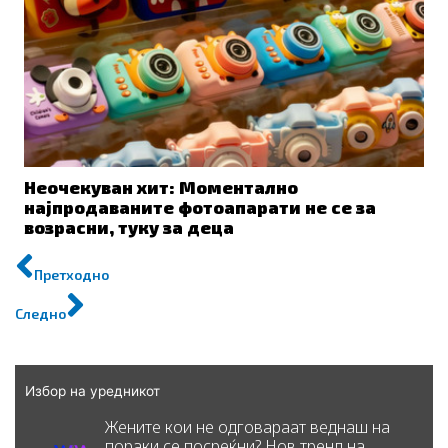
Неочекуван хит: Моментално
најпродаваните фотоапарати не се за
возрасни, туку за деца
Prev
Next
Претходно
Следно
Избор на уредникот
Жените кои не одговараат веднаш на
пораки се посреќни? Нов тренд на