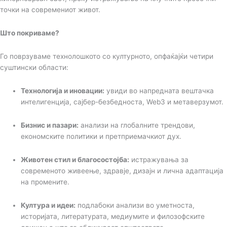
точки на современиот живот.
Што покриваме?
Го поврзуваме технолошкото со културното, опфаќајќи четири
суштински области:
Технологија и иновации:
увиди во напредната вештачка
интелигенција, сајбер-безбедноста, Web3 и метаверзумот.
Бизнис и пазари:
анализи на глобалните трендови,
економските политики и претприемачкиот дух.
Животен стил и благосостојба:
истражувања за
современото живеење, здравје, дизајн и лична адаптација
на промените.
Култура и идеи:
подлабоки анализи во уметноста,
историјата, литературата, медиумите и филозофските