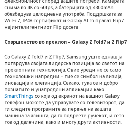
флексибилност според вашите потреби. Камерата
снима во 4K со 60fps, а батеријата од 4300mAh
обезбедува целодневна употреба. Поддршката за
Wi-Fi 7, IP48 сертификат и Galaxy AI го прават Flip7
најинтелигентниот Flip досега
Совршенство во преклоп – Galaxy Z Fold7 и Z Flip7
Со Galaxy Z Fold7 и Z Flip7, Samsung уште еднаш ја
потврдува својата лидерска позиција во светот на
преклопната технологија. Овие уреди не се само
технолошки напредни – тие се симбол на визија,
иновација и елеганција. Секако, тука се и добро
познатите и унапредени апликации како
SmartThings
со која од екранот на вашиот Galaxy
телефон можете да управувате со телевизорот, да
ги следите програмите за перење на вашата
машина за алишта, да го подреете ручекот, и сето
тоа од далечина, како и многу други активности.