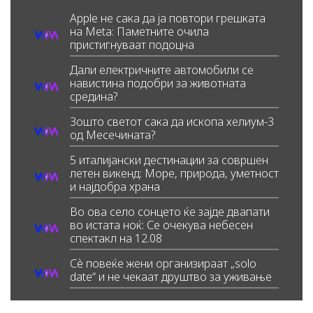
Apple не сака да ја повтори грешката
на Meta: Паметните очила
пристигнуваат подоцна
Дали електричните автомобили се
навистина подобри за животната
средина?
Зошто светот сака да ископа хелиум-3
од Месечината?
5 италијански дестинации за совршен
летен викенд: Море, природа, уметност
и најдобра храна
Во ова село сонцето ќе зајде двапати
во истата ноќ: Се очекува небесен
спектакл на 12.08
Сè повеќе жени организираат „solo
date“ и не чекаат друштво за уживање