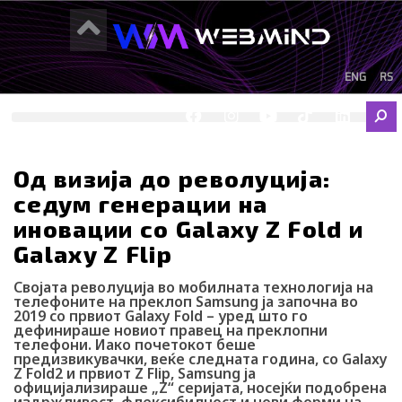
Skip
to
content
ENG
RS
F
I
Y
I
L
Sear
a
n
o
c
i
c
s
u
o
n
e
t
t
-
k
b
a
u
t
e
Од визија до револуција:
o
g
b
i
d
седум генерации на
o
r
e
k
i
k
a
-
n
иновации со Galaxy Z Fold и
m
t
Galaxy Z Flip
i
k
t
Својата револуција во мобилната технологија на
телефоните на преклоп Samsung ја започна во
o
2019 со првиот Galaxy Fold – уред што го
k
дефинираше новиот правец на преклопни
-
телефони. Иако почетокот беше
i
предизвикувачки, веќе следната година, со Galaxy
c
Z Fold2 и првиот Z Flip, Samsung ја
o
официјализираше „Z“ серијата, носејќи подобрена
n