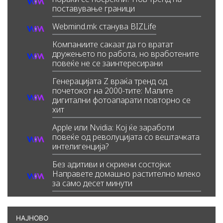
поставување граници
Webmind.mk станува BIZLife
Компаниите сакаат да го вратат
дружењето по работа, но вработените
повеќе не се заинтересирани
Генерацијата Z враќа тренд од
почетокот на 2000-тите: Малите
дигитални фотоапарати повторно се
хит
Apple или Nvidia: Кој ќе заработи
повеќе од револуцијата со вештачката
интелигенција?
Без адитиви и скриени состојки:
Направете домашно растително млеко
за само десет минути
НАЈНОВО