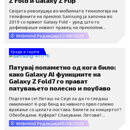
Z Fold и Galaxy Z Flip
Својата револуција во мобилната технологија на
телефоните на преклоп Samsung ја започна во
2019 со првиот Galaxy Fold – уред што го
дефинираше новиот правец на преклопни
телефони. Иако почетокот беше предизвикувачки,
Webmind Редакција
22/08/2025
веќе следната година, со Galaxy Z Fold2 и првиот Z
Flip, Samsung ја официјализираше „Z“ серијата,
носејќи подобрена издржливост, флексибилност и
Уреди и гаџети
нови форми на интеракција.
Патувај попаметно од кога било:
како Galaxy AI функциите на
Galaxy Z Fold7 го прават
патувањето полесно и поубаво
Подготви се! Леташ за Сеул за да го гледаш
омилениот K-pop бенд во нивното прво големо
враќање со целата постава. Билети за концертот?
Обезбедени. Куфери? Спакувани. Летови?
Резервирани. Но пред да го направиш првото
Webmind Редакција
05/08/2025
селфи од аеродромот, има неколку детали што