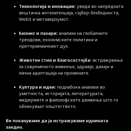
Технологија и иновации:
увиди во напредната
вештачка интелигенција, сајбер-безбедноста,
Web3 и метаверзумот.
Бизнис и пазари:
анализи на глобалните
трендови, економските политики и
претприемачкиот дух.
Животен стил и благосостојба:
истражувања
за современото живеење, здравје, дизајн и
лична адаптација на промените.
Култура и идеи:
подлабоки анализи во
уметноста, историјата, литературата,
медиумите и филозофските движења што го
обликуваат општеството.
Ве покануваме да ја истражуваме иднината
заедно.