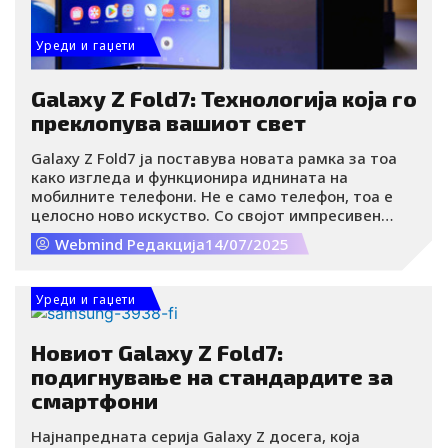
Уреди и гаџети
Galaxy Z Fold7: Технологија која го
преклопува вашиот свет
Galaxy Z Fold7 ја поставува новата рамка за тоа
како изгледа и функционира иднината на
мобилните телефони. Не е само телефон, тоа е
целосно ново искуство. Со својот импресивен
преклопен дизајн, Galaxy Z Fold7 комбинира врвен
Webmind Редакција
14/07/2025
стил, продуктивност и безбедност, што го прави
совршен избор за оние кои сакаат да го имаат
најдоброто од технологијата и модата.
Уреди и гаџети
Новиот Galaxy Z Fold7:
подигнување на стандардите за
смартфони
Најнапредната серија Galaxy Z досега, која