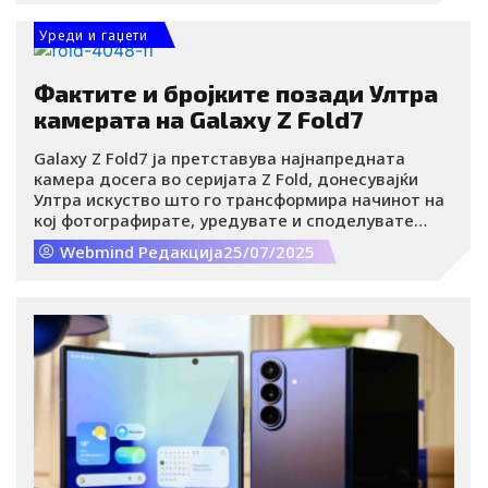
треба да ги испланираш.
Уреди и гаџети
Фактите и бројките позади Ултра
камерата на Galaxy Z Fold7
Galaxy Z Fold7 ја претставува најнапредната
камера досега во серијата Z Fold, донесувајќи
Ултра искуство што го трансформира начинот на
кој фотографирате, уредувате и споделувате
содржина со леснотија. За првпат во серијата,
Webmind Редакција
25/07/2025
уредот нуди 200 MP ултра-високорезолуциска
главна камера и моќен процесор Snapdragon 8 Elite
за Galaxy . Исто така опремена на ProVisual Engine
со повеќе од 160 технологии за слики засновани
на вештачка интелигенција, Galaxy Z Fold7
беспрекорно ги обединува премиум
перформансите на камерата и интелигентната
обработка во флексибилниот, преклоплив дизајн.