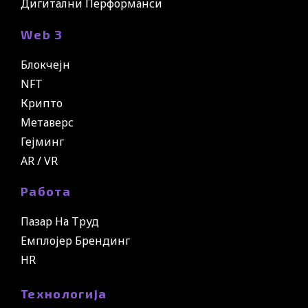
Дигитални Перформанси
Web 3
Блокчејн
NFT
Крипто
Метаверс
Гејминг
AR / VR
Работа
Пазар На Труд
Емплојер Брендинг
HR
Технологија