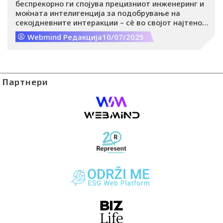
беспрекорно ги спојува прецизниот инженеринг и
моќната интелигенција за подобрување на
секојдневните интеракции – сè во својот најтенок
и најлесен дизајн досега.
Webmind Редакција
10/07/2025
Партнери