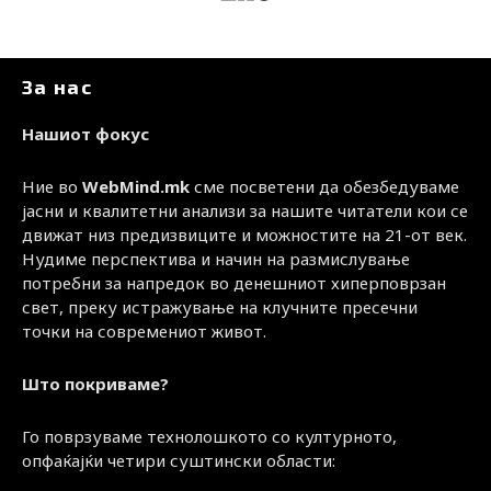
За нас
Нашиот фокус
Ние во
WebMind.mk
сме посветени да обезбедуваме
јасни и квалитетни анализи за нашите читатели кои се
движат низ предизвиците и можностите на 21-от век.
Нудиме перспектива и начин на размислување
потребни за напредок во денешниот хиперповрзан
свет, преку истражување на клучните пресечни
точки на современиот живот.
Што покриваме?
Го поврзуваме технолошкото со културното,
опфаќајќи четири суштински области: