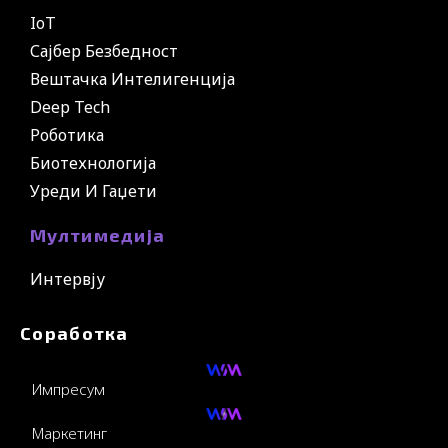
IoT
Сајбер Безбедност
Вештачка Интелигенција
Deep Tech
Роботика
Биотехнологија
Уреди И Гаџети
Мултимедија
Интервју
Соработка
Импресум
Маркетинг