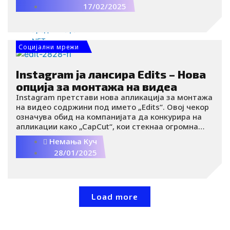
17/02/2025
Deep Tech
Роботика
Уреди и гаџети
NFT
Социјални мрежи
Кариера
HR
Instagram ја лансира Edits – Нова
EB
опција за монтажа на видеа
Пазар на труд
Instagram претстави нова апликација за монтажа
Емплојер брендинг
на видео содржини под името „Edits“. Овој чекор
Интервју
означува обид на компанијата да конкурира на
Интервју
апликации како „CapCut“, кои стекнаа огромна
Видео
популарност меѓу креаторите на содржини.
Немања Куч
BIZBendovi
28/01/2025
Load more