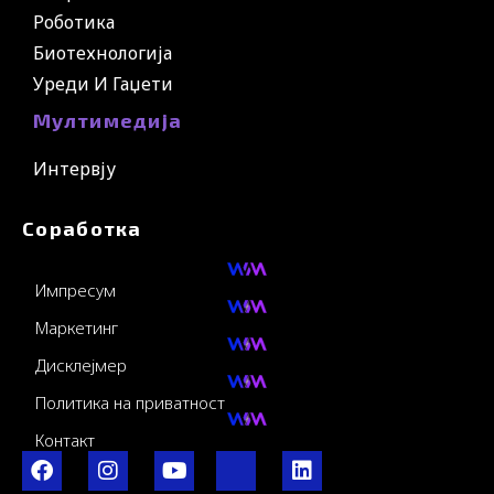
Роботика
Биотехнологија
Уреди И Гаџети
Мултимедија
Интервју
Соработка
Импресум
Маркетинг
Дисклејмер
Политика на приватност
Контакт
F
I
Y
I
L
a
n
o
c
i