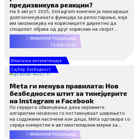
n
предизвикува реакции?
Women in Business
На 6 август 2025, Instagram конечно ја лансираше
Health
долгоочекуваната функција за репостирање, која
Рецепти
им овозможува на корисниците директно да
Астро
споделат објава од друг корисник на својот
Травел
профил со автоматско наведување на
Webmind Редакција
Технологија
оригиналниот креатор.
12/08/2025
Блокчејн
Крипто
Метаверс
Вештачка интелигенција
Гејминг
Сајбер безбедност
AR/VR
Tехнологија
Meta ги менува правилата: Нов
Сајбер безбедност
безбедносен штит за тинејџерите
Вештачка интелигенција
на Instagram и Facebook
IoT
По серијата обвинувања дека нејзините
Deep Tech
алгоритми несвесно го поттикнуваат ширењето
Роботика
на содржини насочени кон деца, Meta одговара со
Уреди и гаџети
серија конкретни и автоматизирани мерки за
NFT
заштита на малолетните корисници. Но, дали ова
Webmind Редакција
Кариера
е вистински пресврт или само обид за контрола на