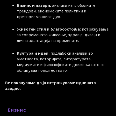
Бизнис и пазари:
анализи на глобалните
трендови, економските политики и
претприемачкиот дух.
Животен стил и благосостојба:
истражувања
за современото живеење, здравје, дизајн и
лична адаптација на промените.
Култура и идеи:
подлабоки анализи во
уметноста, историјата, литературата,
медиумите и филозофските движења што го
обликуваат општеството.
Ве покануваме да ја истражуваме иднината
заедно.
Бизнис