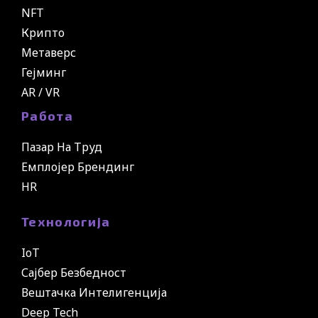
NFT
Крипто
Метаверс
Гејминг
AR / VR
Работа
Пазар На Труд
Емплојер Брендинг
HR
Технологија
IoT
Сајбер Безбедност
Вештачка Интелигенција
Deep Tech