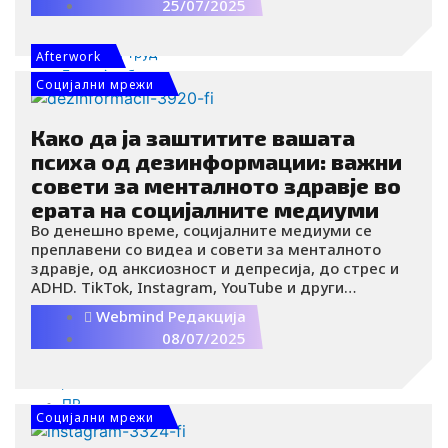
25/07/2025
штетата?.
HR
EB
Пазар на труд
Afterwork
Емплојер брендинг
Социјални мрежи
Интервју
Интервју
Како да ја заштитите вашата
Видео
психа од дезинформации: важни
BIZBendovi
совети за менталното здравје во
ерата на социјалните медиуми
Актуелно
Вести
Во денешно време, социјалните медиуми се
преплавени со видеа и совети за менталното
Финансии
здравје, од анксиозност и депресија, до стрес и
Компании
ADHD. TikTok, Instagram, YouTube и други
Енергетика
платформи се полни со кратки видеа кои тврдат
Webmind Редакција
Е-комерц
дека знаат како да ја решат вашата психолошка
08/07/2025
Старт-апи
дилема. Но, колку од нив се навистина точни?
Бизнис
Често пати, информациите кои се споделуваат
можат да бидат погрешни.
Маркетинг
ПР
Социјални мрежи
CSR/ESG
Адвертајзинг