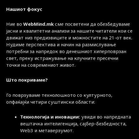
Нашиот фокус
Ние во
WebMind.mk
сме посветени да обезбедуваме
јасни и квалитетни анализи за нашите читатели кои се
движат низ предизвиците и можностите на 21-от век.
Нудиме перспектива и начин на размислување
потребни за напредок во денешниот хиперповрзан
свет, преку истражување на клучните пресечни
точки на современиот живот.
Што покриваме?
Го поврзуваме технолошкото со културното,
опфаќајќи четири суштински области:
Технологија и иновации:
увиди во напредната
вештачка интелигенција, сајбер-безбедноста,
Web3 и метаверзумот.