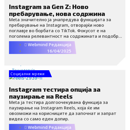
Instagram за Gen Z: Ново
Социјални мрежи
пребарување, нова содржина
Дигитални перформанси
Meta значително ја унапредува функцијата за
Afterwork
пребарување на Instagram, отворајќи ново
Afterwork
поглавје во борбата со TikTok. Фокусот е на
Lifestyle
поголема релевантност на содржината и подобро
Women in Business
корисничко искуство, во согласност со навиките
Webmind Редакција
Health
на помладата генерација.
16/04/2025
Рецепти
Астро
Травел
Технологија
Социјални мрежи
Блокчејн
Крипто
Instagram тестира опција за
Метаверс
паузирање на Reels
Гејминг
Meta ја тестира долгоочекувана функција за
AR/VR
паузирање на Instagram Reels, која ќе им
Tехнологија
овозможи на корисниците да започнат и запрат
Сајбер безбедност
видеа со само еден допир.
Вештачка интелигенција
Webmind Редакција
IoT