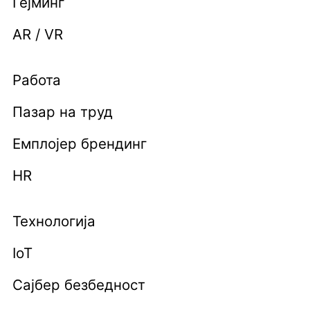
Гејминг
AR / VR
Работа
Пазар на труд
Емплојер брендинг
HR
Технологија
IoT
Сајбер безбедност