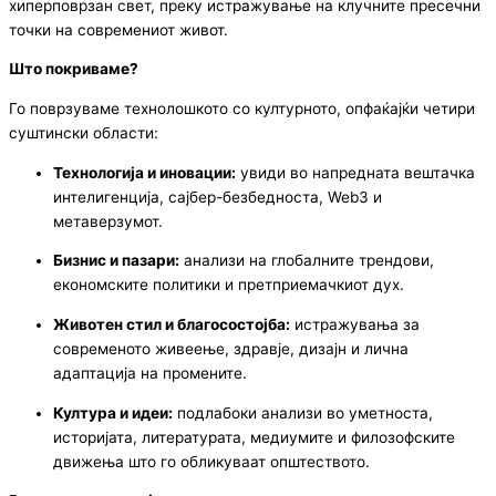
хиперповрзан свет, преку истражување на клучните пресечни
точки на современиот живот.
Што покриваме?
Го поврзуваме технолошкото со културното, опфаќајќи четири
суштински области:
Технологија и иновации:
увиди во напредната вештачка
интелигенција, сајбер-безбедноста, Web3 и
метаверзумот.
Бизнис и пазари:
анализи на глобалните трендови,
економските политики и претприемачкиот дух.
Животен стил и благосостојба:
истражувања за
современото живеење, здравје, дизајн и лична
адаптација на промените.
Култура и идеи:
подлабоки анализи во уметноста,
историјата, литературата, медиумите и филозофските
движења што го обликуваат општеството.