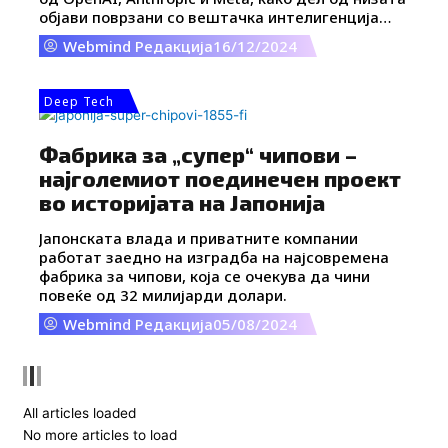
објави поврзани со вештачка интелигенција
што ги најави технолошкиот гигант.
Webmind Редакција
16/12/2024
Deep Tech
Фабрика за „супер“ чипови –
најголемиот поединечен проект
во историјата на Јапонија
Јапонската влада и приватните компании
работат заедно на изградба на најсовремена
фабрика за чипови, која се очекува да чини
повеќе од 32 милијарди долари.
Webmind Редакција
05/08/2024
All articles loaded
No more articles to load