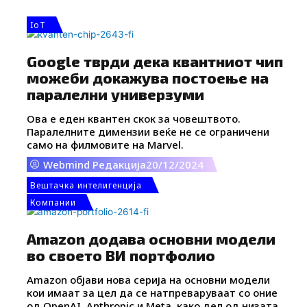
на конкуренти како Кина.
IoT
Google тврди дека квантниот чип
можеби докажува постоење на
паралелни универзуми
Ова е еден квантен скок за човештвото.
Паралелните димензии веќе не се ограничени
само на филмовите на Marvel.
Webmind Редакција
20/12/2024
Вештачка интелигенција
Компании
Amazon додава основни модели
во своето ВИ портфолио
Amazon објави нова серија на основни модели
кои имаат за цел да се натпреваруваат со оние
од OpenAI, Anthropic и Meta, како дел од низата