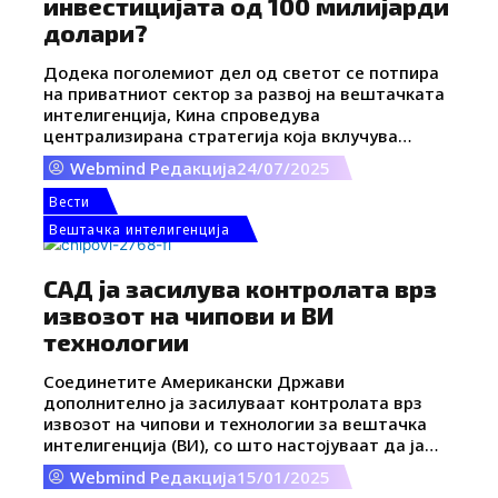
инвестицијата од 100 милијарди
долари?
Додека поголемиот дел од светот се потпира
на приватниот сектор за развој на вештачката
интелигенција, Кина спроведува
централизирана стратегија која вклучува
вложување од речиси 100 милијарди долари.
Webmind Редакција
24/07/2025
Станува збор за јасна и долгорочна државна
офанзива, која опфаќа поддршка за локалните
Вести
технолошки гиганти, силни субвенции за
Вештачка интелигенција
стартапи, стратешки инвестиции во
полупроводници и масовна реформа на
образованието.
САД ја засилува контролата врз
извозот на чипови и ВИ
технологии
Соединетите Американски Држави
дополнително ја засилуваат контролата врз
извозот на чипови и технологии за вештачка
интелигенција (ВИ), со што настојуваат да ја
зачуваат технолошката доминација и да го
Webmind Редакција
15/01/2025
ограничат пристапот до напредни технологии