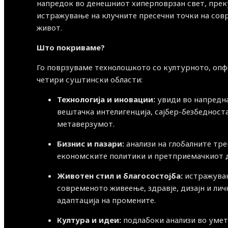
напредок во денешниот хиперповрзан свет, прек
истражување на клучните пресечни точки на со
живот.
Што покриваме?
Го поврзуваме технолошкото со културното, опф
четири суштински области:
Технологија и иновации:
увиди во напредн
вештачка интелигенција, сајбер-безбедност
метаверзумот.
Бизнис и пазари:
анализи на глобалните тре
економските политики и претприемачкиот д
Животен стил и благосостојба:
истражува
современото живеење, здравје, дизајн и лич
адаптација на промените.
Култура и идеи:
подлабоки анализи во умет