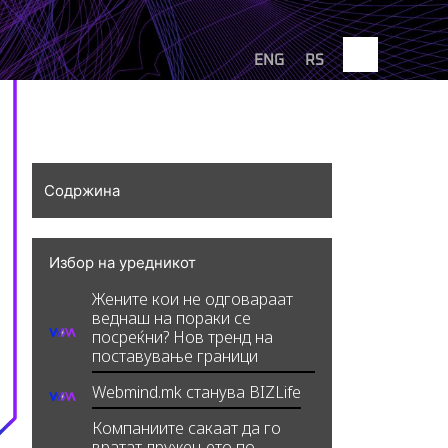
Search
ENG
RS
а
Интервју
BIZBendovi
Содржина
Избор на уредникот
Жените кои не одговараат
веднаш на пораки се
посреќни? Нов тренд на
поставување граници
Webmind.mk станува BIZLife
Компаниите сакаат да го
вратат дружењето по