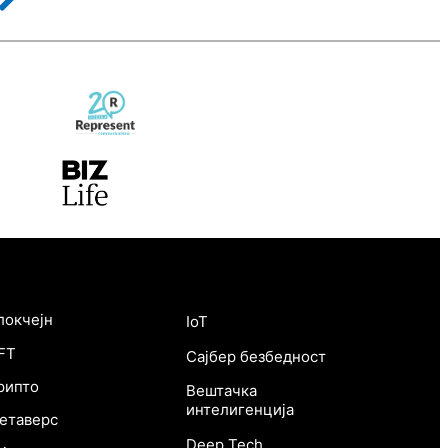
eb 3
Технологија
локчејн
IoT
FT
Сајбер безбедност
рипто
Вештачка
интелигенција
етаверс
Deep Tech