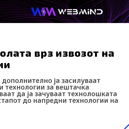
Afterwork
Технологија
Кариер
олата врз извозот на
ии
дополнително ја засилуваат
 и технологии за вештачка
уваат да ја зачуваат технолошката
стапот до напредни технологии на