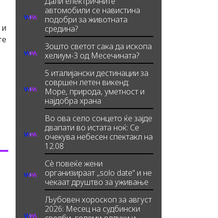
Дали електричните
автомобили се навистина
подобри за животната
 и
средина?
те
Зошто светот сака да ископа
хелиум-3 од Месечината?
5 италијански дестинации за
совршен летен викенд:
Море, природа, уметност и
најдобра храна
Во ова село сонцето ќе зајде
двапати во истата ноќ: Се
очекува небесен спектакл на
12.08
Сè повеќе жени
организираат „solo date“ и не
чекаат друштво за уживање
Љубовен хороскоп за август
2026: Месец на судбински