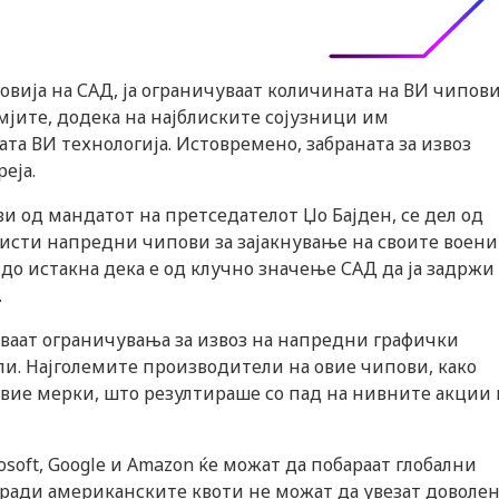
овија на САД, ја ограничуваат количината на ВИ чипов
мјите, додека на најблиските сојузници им
а ВИ технологија. Истовремено, забраната за извоз
еја.
и од мандатот на претседателот Џо Бајден, се дел од
исти напредни чипови за зајакнување на своите воени
до истакна дека е од клучно значење САД да ја задржи
.
уваат ограничувања за извоз на напредни графички
ли. Најголемите производители на овие чипови, како
 овие мерки, што резултираше со пад на нивните акции 
oft, Google и Amazon ќе можат да побараат глобални
поради американските квоти не можат да увезат доволе