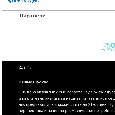
ПРЕТХОДНО
Партнери
За нас
Нашиот фокус
Ние во
WebMind.mk
сме посветени да обезбедув
и квалитетни анализи за нашите читатели кои се
низ предизвиците и можностите на 21-от век. Н
перспектива и начин на размислување потребни 