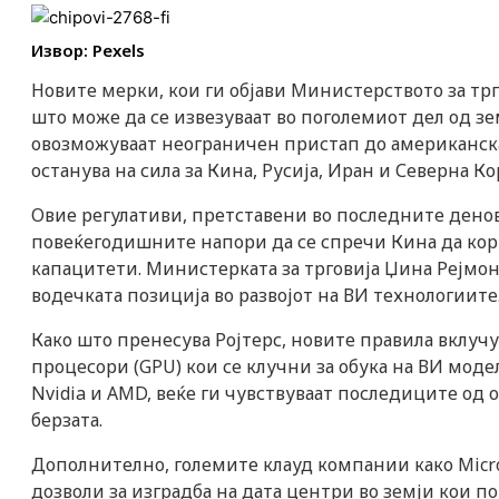
i
Извор: Pexels
k
Новите мерки, кои ги објави Министерството за трг
што може да се извезуваат во поголемиот дел од зе
t
овозможуваат неограничен пристап до американскат
останува на сила за Кина, Русија, Иран и Северна Кор
o
Овие регулативи, претставени во последните денов
повеќегодишните напори да се спречи Кина да кор
k
капацитети. Министерката за трговија Џина Рејмон
водечката позиција во развојот на ВИ технологиите
-
Како што пренесува Ројтерс, новите правила вклуч
i
процесори (GPU) кои се клучни за обука на ВИ моде
Nvidia и AMD, веќе ги чувствуваат последиците од
c
берзата.
Дополнително, големите клауд компании како Micros
o
дозволи за изградба на дата центри во земји кои 