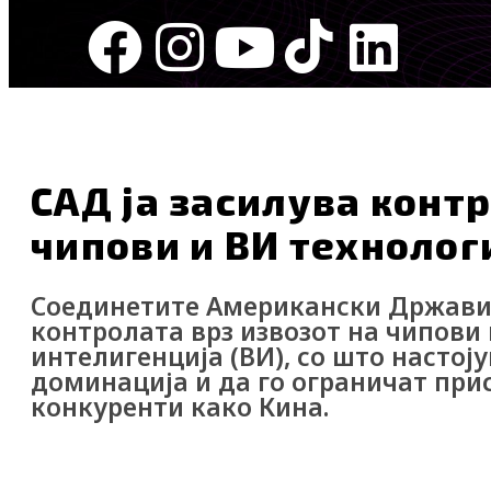
Skip
F
I
Y
I
L
to
content
a
n
o
c
i
Актуелно
Маркетинг
c
s
u
o
n
САД ја засилува контр
e
t
t
-
k
чипови и ВИ технолог
b
a
u
t
e
o
g
b
i
d
Соединетите Американски Држави 
контролата врз извозот на чипови
интелигенција (ВИ), со што настој
o
r
e
k
i
доминација и да го ограничат при
конкуренти како Кина.
k
a
-
n
Webmind Редакција
15/01/2025
m
t