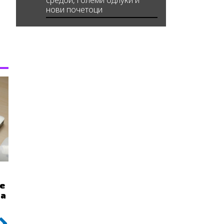
средби, големи одлуки и
нови почетоци
е
на
Next