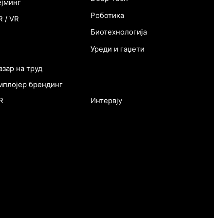
ејминг
Роботика
R / VR
Биотехнологија
абота
Уреди и гаџети
азар на труд
Мултимедија
мплојер брендинг
Интервју
R