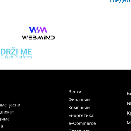
СЛЕДНО
Бизнис
W
Вести
Б
Финансии
N
аме јасни
Компании
 движат
К
Енергетика
удиме
М
e-Commerce
за