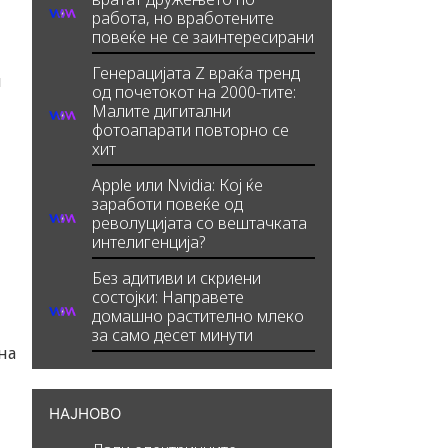
работа, но вработените
повеќе не се заинтересирани
Генерацијата Z враќа тренд
и
од почетокот на 2000-тите:
Малите дигитални
фотоапарати повторно се
хит
Apple или Nvidia: Кој ќе
заработи повеќе од
револуцијата со вештачката
интелигенција?
Без адитиви и скриени
состојки: Направете
домашно растително млеко
за само десет минути
на
НАЈНОВО
н