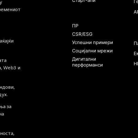
Старт-апи
Г
у
времениот
A
Маркетинг
ПР
Р
CSR/ESG
аќајќи
Успешни примери
П
Социјални мрежи
Е
Дигитални
ата
H
перформанси
а, Web3 и
ндови,
ух.
ња за
на
носта,