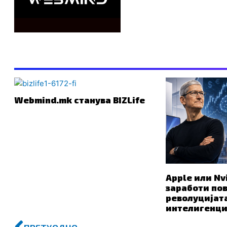
ПОВРЗАНО
Webmind.mk станува BIZLife
Apple или Nvi
заработи по
револуцијат
интелигенци
Prev