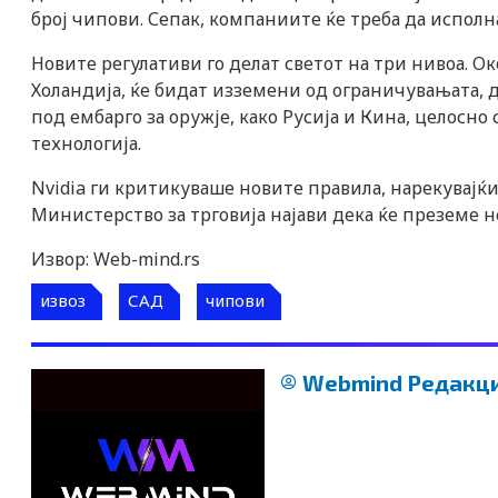
број чипови. Сепак, компаниите ќе треба да исполн
n
Новите регулативи го делат светот на три нивоа. Ок
Холандија, ќе бидат изземени од ограничувањата, д
под ембарго за оружје, како Русија и Кина, целосн
технологија.
Nvidia ги критикуваше новите правила, нарекувајќи
Министерство за трговија најави дека ќе преземе 
Извор: Web-mind.rs
извоз
САД
чипови
Webmind Редакци