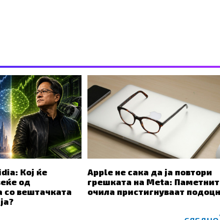
dia: Кој ќе
Apple не сака да ја повтори
веќе од
грешката на Meta: Паметнит
а со вештачката
очила пристигнуваат подоц
ја?