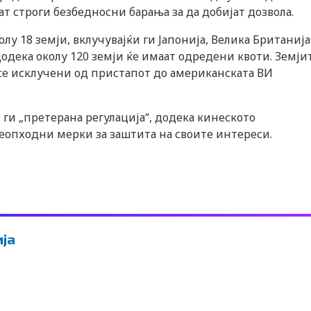
ат строги безбедносни барања за да добијат дозвола.
олу 18 земји, вклучувајќи ги Јапонија, Велика Британија
одека околу 120 земји ќе имаат одредени квоти. Земји
о се исклучени од пристапот до американската ВИ
 ги „претерана регулација“, додека кинеското
неопходни мерки за заштита на своите интереси.
ја