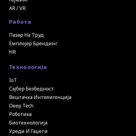
AR / VR
Работа
Пазар На Труд
Емплојер Брендинг
HR
Технологија
IoT
Сајбер Безбедност
Вештачка Интелигенција
Deep Tech
Роботика
Биотехнологија
Уреди И Гаџети