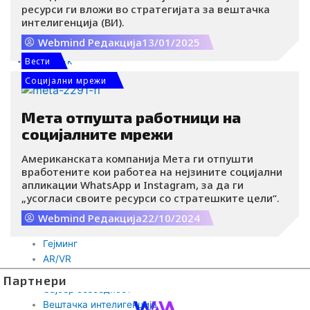
ресурси ги вложи во стратегијата за вештачка
Адвертајзинг
интелигенција (ВИ).
Социјални мрежи
Webmind Редакција
13/01/2025
Дигитални перформанси
Afterwork
Вести
Afterwork
Социјални мрежи
Lifestyle
Women in Business
Мета отпушта работници на
Health
социјалните мрежи
Рецепти
Астро
Американската компанија Мета ги отпушти
Травел
вработените кои работеа на нејзините социјални
Технологија
апликации WhatsApp и Instagram, за да ги
„усогласи своите ресурси со стратешките цели“.
Блокчејн
Крипто
Webmind Редакција
22/10/2024
Метаверс
Гејминг
AR/VR
Tехнологија
Партнери
Сајбер безбедност
Вештачка интелигенција