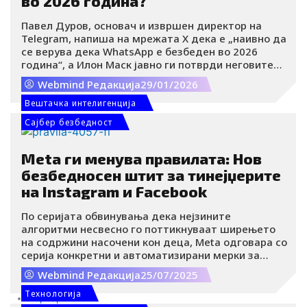
во 2026 година?
n
Women in Business
Павел Дуров, основач и извршен директор на
Health
Telegram, напиша на мрежата X дека е „наивно да
Рецепти
се верува дека WhatsApp е безбеден во 2026
Астро
година“, а Илон Маск јавно ги потврди неговите
Травел
зборови. Во момент кога WhatsApp го користат
Webmind Редакција
29/01/2026
Технологија
повеќе од две милијарди луѓе ширум светот, оваа
порака повторно го отвора прашањето колку
Блокчејн
Вештачка интелигенција
апликациите за размена на пораки навистина се
Крипто
Сајбер безбедност
приватни и каде завршува маркетингот, а
Метаверс
започнува реалната безбедност.
Гејминг
Meta ги менува правилата: Нов
AR/VR
безбедносен штит за тинејџерите
Tехнологија
на Instagram и Facebook
Сајбер безбедност
Вештачка интелигенција
По серијата обвинувања дека нејзините
IoT
алгоритми несвесно го поттикнуваат ширењето
Deep Tech
на содржини насочени кон деца, Meta одговара со
Роботика
серија конкретни и автоматизирани мерки за
заштита на малолетните корисници. Но, дали ова
Уреди и гаџети
Webmind Редакција
25/07/2025
е вистински пресврт или само обид за контрола на
NFT
штетата?.
Tехнологија
Кариера