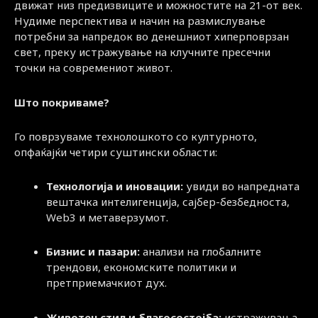
движат низ предизвиците и можностите на 21-от век.
Нудиме перспектива и начин на размислување
потребни за напредок во денешниот хиперповрзан
свет, преку истражување на клучните пресечни
точки на современиот живот.
Што покриваме?
Го поврзуваме технолошкото со културното,
опфаќајќи четири суштински области:
Технологија и иновации:
увиди во напредната
вештачка интелигенција, сајбер-безбедноста,
Web3 и метаверзумот.
Бизнис и пазари:
анализи на глобалните
трендови, економските политики и
претприемачкиот дух.
Животен стил и благосостојба:
истражувања