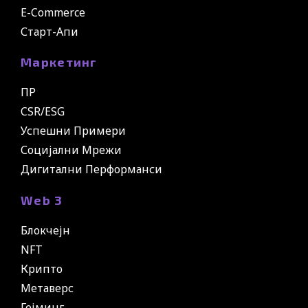
E-Commerce
Старт-Апи
Маркетинг
ПР
CSR/ESG
Успешни Примери
Социјални Мрежи
Дигитални Перформанси
Web 3
Блокчејн
NFT
Крипто
Метаверс
Гејминг