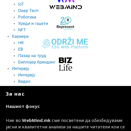
IoT
Deep Tech
Роботика
Уреди и гаџети
NFT
Кариера
HR
EB
Пазар на труд
Емплојер брендинг
Интервју
Интервју
Видео
BIZBendovi
За нас
Нашиот фокус
Ние во
WebMind.mk
сме посветени да обезбедуваме
јасни и квалитетни анализи за нашите читатели кои се