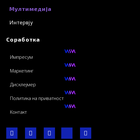
Мултимедија
Интервју
Соработка
Импресум
Маркетинг
Дисклејмер
Политика на приватност
Контакт
F
I
Y
I
L
a
n
o
c
i