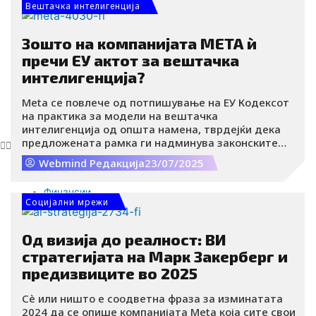
Вештачка интелигенција
HR
EB
Пазар на труд
Зошто на компанијата META ѝ
Емплојер брендинг
пречи ЕУ актот за вештачка
Интервју
интелигенција?
Интервју
Видео
Meta се повлече од потпишување на ЕУ Кодексот
на практика за модели на вештачка
BIZBendovi
интелигенција од општа намена, тврдејќи дека
предложената рамка ги надминува законските
граници и претставува закана за иновациите.
Актуелно
Webmind Редакција
23/07/2025
Нивниот потег го отвора клучното прашање: каде
Вести
е границата помеѓу регулацијата и задушувањето
Финансии
на развојот на вештачката интелигенција?.
Социјални мрежи
Компании
Енергетика
Од визија до реалност: ВИ
Е-комерц
стратегијата на Марк Закерберг и
Старт-апи
Бизнис
предизвиците во 2025
Маркетинг
Сè или ништо е соодветна фраза за изминатата
ПР
2024 да се опише компанијата Meta која сите свои
CSR/ESG