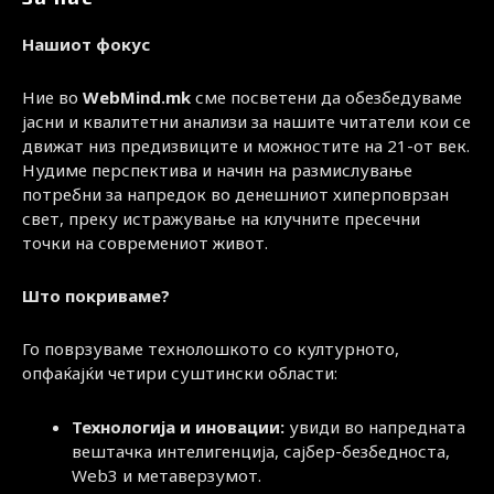
Нашиот фокус
Ние во
WebMind.mk
сме посветени да обезбедуваме
јасни и квалитетни анализи за нашите читатели кои се
движат низ предизвиците и можностите на 21-от век.
Нудиме перспектива и начин на размислување
потребни за напредок во денешниот хиперповрзан
свет, преку истражување на клучните пресечни
точки на современиот живот.
Што покриваме?
Го поврзуваме технолошкото со културното,
опфаќајќи четири суштински области:
Технологија и иновации:
увиди во напредната
вештачка интелигенција, сајбер-безбедноста,
Web3 и метаверзумот.