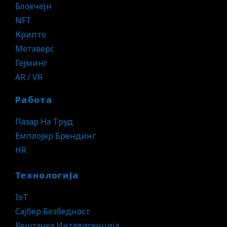
Блокчејн
NFT
Крипто
Метаверс
Гејминг
AR / VR
Работа
Пазар На Труд
Емплојер Брендинг
HR
Технологија
IoT
Сајбер Безбедност
Вештачка Интелигенција