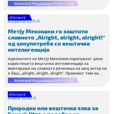
and Elisabeth Staksrud ги претставија дел од
Webmind Редакција
23/02/2026
наодите од нивниот нов извештај за тоа како
децата ја користат и ја разбираат генеративната
вештачка интелигенција.
Afterwork
Метју Меконахи го заштити
славното „Alright, alright, alright!“
од злоупотреба со вештачка
интелигенција
Адвокатите на Метју Меконахи порачуваат дека
користењето вештачка интелигенција за
имитирање на славната реченица на овој актер не
е баш „alright, alright, alright“. Правниот тим на
адвокатската канцеларија за забавно право Yorn
Webmind Редакција
23/01/2026
Levine, која го застапува Меконахи, обезбедил во
текот на последните неколку месеци осум
заштитни знаци во Американскиот завод за
Afterwork
патенти и жигови (USPTO). Како што наведуваат,
целта на овие регистрации е заштита на гласот и
ликот на актерот од неовластена употреба со
Природна или вештачка елка за
помош на AI технологија.
Божиќ: Што е подобро за