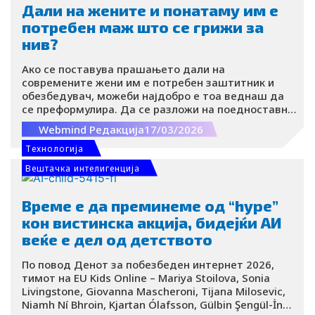
Дали на жените и понатаму им е
потребен маж што се грижи за
нив?
Ако се поставува прашањето дали на
современите жени им е потребен заштитник и
обезбедувач, можеби најдобро е тоа веднаш да
се преформулира. Да се разложи на поедноставни
прашања, за полесно да се забележи и самата
Webmind Редакција
17/03/2026
иронија во темата.
Tехнологија
Вештачка интелигенција
Време е да преминеме од “hype”
кон вистинска акција, бидејќи АИ
веќе е дел од детството
По повод Денот за побезбеден интернет 2026,
тимот на EU Kids Online – Mariya Stoilova, Sonia
Livingstone, Giovanna Mascheroni, Tijana Milosevic,
Niamh Ní Bhroin, Kjartan Ólafsson, Gülbin Şengül-İnal