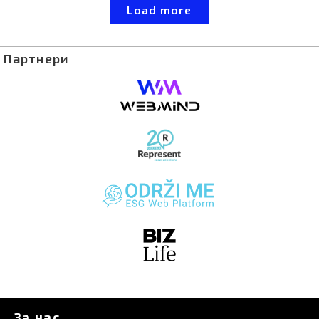
Load more
измами за да ги убеди луѓето да направат нешто
што мислат дека е во нивен најдобар интерес.
Често, вишингот продолжува таму каде што
фишингот запира.
Партнери
За нас