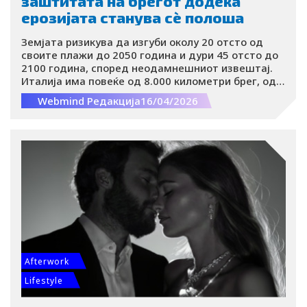
заштитата на брегот додека
ерозијата станува сè полоша
Земјата ризикува да изгуби околу 20 отсто од
своите плажи до 2050 година и дури 45 отсто до
2100 година, според неодамнешниот извештај.
Италија има повеќе од 8.000 километри брег, од
долги песочни плажи до впечатливи карпести
Webmind Редакција
16/04/2026
формации. Меѓутоа, ерозијата на овие природни
убавини сега претставува критична еколошка
криза.
Afterwork
Lifestyle