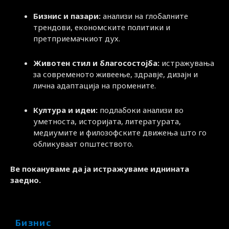
Бизнис и пазари:
анализи на глобалните
трендови, економските политики и
претприемачкиот дух.
Животен стил и благосостојба:
истражувања
за современото живеење, здравје, дизајн и
лична адаптација на промените.
Култура и идеи:
подлабоки анализи во
уметноста, историјата, литературата,
медиумите и филозофските движења што го
обликуваат општеството.
Ве покануваме да ја истражуваме иднината
заедно.
Бизнис