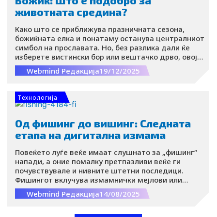
животната средина?
Како што се приближува празничната сезона,
божиќната елка и понатаму останува централниот
симбол на прославата. Но, без разлика дали ќе
изберете вистински бор или вештачко дрво, овој
празничен украс секогаш носи одреден еколошки
Webmind Редакција
19/12/2025
трошок.
Tехнологија
Од фишинг до вишинг: Следната
етапа на дигитална измама
Повеќето луѓе веќе имаат слушнато за „фишинг“
напади, а оние помалку претпазливи веќе ги
почувствувале и нивните штетни последици.
Фишингот вклучува измамнички мејлови или
пораки кои ги наведуваат корисниците да кликнат
Webmind Редакција
14/08/2025
на линкови до фајлови или веб-страници што
содржат малициозен софтвер. Вишингот
функционира поинаку – тој користи вербални