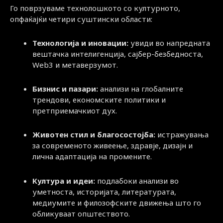
Го поврзуваме технолошкото со културното,
опфаќајќи четири суштински области:
Технологија и иновации:
увиди во напредната
вештачка интелигенција, сајбер-безбедноста,
Web3 и метаверзумот.
Бизнис и пазари:
анализи на глобалните
трендови, економските политики и
претприемачкиот дух.
Животен стил и благосостојба:
истражувања
за современото живеење, здравје, дизајн и
лична адаптација на промените.
Култура и идеи:
подлабоки анализи во
уметноста, историјата, литературата,
медиумите и филозофските движења што го
обликуваат општеството.