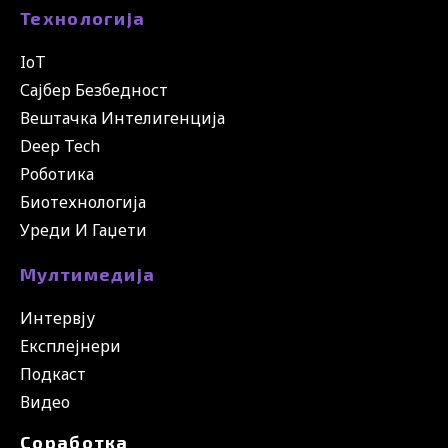
Технологија
IoT
Сајбер Безбедност
Вештачка Интелигенција
Deep Tech
Роботика
Биотехнологија
Уреди И Гаџети
Мултимедија
Интервју
Експлејнери
Подкаст
Видео
Соработка