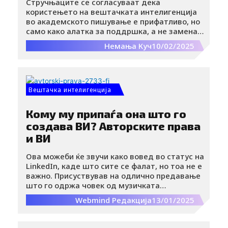
Стручњаците се согласуваат дека
користењето на вештачката интелигенција
во академското пишување е прифатливо, но
само како алатка за поддршка, а не замена
за истражување и критичко размислување.
Немања Куч
10/02/2025
Вештачка интелигенција
Кому му припаѓа она што го
создава ВИ? Авторските права
и ВИ
Ова можеби ќе звучи како вовед во статус на
LinkedIn, каде што сите се фалат, но тоа не е
важно. Присуствував на одлично предавање
што го одржа човек од музичката
индустрија, а дел од темата беше посветен
Webmind Редакција
13/01/2025
на авторските права и ВИ.