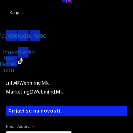
Karijera
Facebook
Instagram
Youtube
Ico-
Linkedin
tik-
tiktok-
icon
Info@webmind.mk
Marketing@webmind.mk
Prijavi se na novosti.
*
Email Adresa