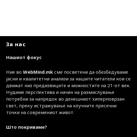
За нас
Нашиот фокус
Ние во
WebMind.mk
сме посветени да обезбедуваме
јасни и квалитетни анализи за нашите читатели кои се
движат низ предизвиците и можностите на 21-от век.
Нудиме перспектива и начин на размислување
потребни за напредок во денешниот хиперповрзан
свет, преку истражување на клучните пресечни
точки на современиот живот.
Што покриваме?