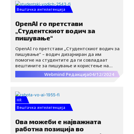
Вештачка интелигенција
OpenAI го претстави
„Студентскиот водич за
пишување“
OpenAI го претстави „Студентскиот водич за
пишување“ – водич дизајниран да им
помогне на студентите да ги совладаат
вештините за пишување и користење на
ChatGPT како асистент во академската
Webmind Редакција
04/12/2024
работа.
HR
Вештачка интелигенција
Ова можеби е најважната
работна позиција во