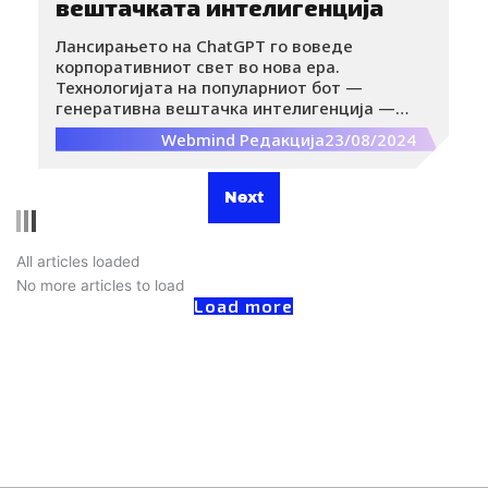
вештачката интелигенција
Лансирањето на ChatGPT го воведе
корпоративниот свет во нова ера.
Технологијата на популарниот бот —
генеративна вештачка интелигенција —
може да пишува е-пораки, да произведува
Webmind Редакција
23/08/2024
код и да создава графики за неколку минути.
Одеднаш, деновите кога работниците се
мачеа со своите е-пошти и внимателно ги
Next
изработуваа презентациите изгледаат како
реликвија од минатото.
All articles loaded
No more articles to load
Load more