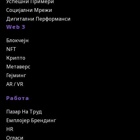
Успешни Примери
Социјални Мрежи
Дигитални Перформанси
Web 3
Блокчејн
NFT
Крипто
Метаверс
Гејминг
AR / VR
Работа
Пазар На Труд
Емплојер Брендинг
HR
Огласи