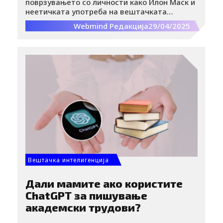
поврзувањето со личности како Илон Маск и
неетичката употреба на вештачката
интелигенција се идентификувани како
Webmind Редакција
29/04/2025
клучни фактори што можат сериозно да го
нарушат угледот на брендовите во
дигиталното опкружување.
Вештачка интелигенција
Дали мамите ако користите
ChatGPT за пишување
академски трудови?