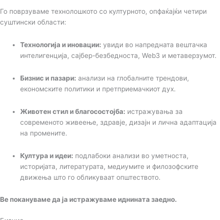
Го поврзуваме технолошкото со културното, опфаќајќи четири
суштински области:
Технологија и иновации:
увиди во напредната вештачка
интелигенција, сајбер-безбедноста, Web3 и метаверзумот.
Бизнис и пазари:
анализи на глобалните трендови,
економските политики и претприемачкиот дух.
Животен стил и благосостојба:
истражувања за
современото живеење, здравје, дизајн и лична адаптација
на промените.
Култура и идеи:
подлабоки анализи во уметноста,
историјата, литературата, медиумите и филозофските
движења што го обликуваат општеството.
Ве покануваме да ја истражуваме иднината заедно.