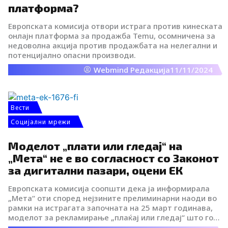
платформа?
Европската комисија отвори истрага против кинеската
онлајн платформа за продажба Temu, осомничена за
недоволна акција против продажбата на нелегални и
потенцијално опасни производи.
Webmind Редакција
11/11/2024
Вести
Социјални мрежи
Моделот „плати или гледај“ на
„Мета“ не е во согласност со Законот
за дигитални пазари, оцени ЕК
Европската комисија соопшти дека ја информирала
„Мета“ оти според нејзините прелиминарни наоди во
рамки на истрагата започната на 25 март годинава,
моделот за рекламирање „плаќај или гледај“ што го
практикува компанијата не е во согласност со Законот