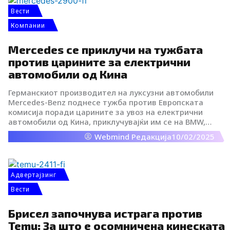
американските технолошки компании.
Вести
Компании
Mercedes се приклучи на тужбата
против царините за електрични
автомобили од Кина
Германскиот производител на луксузни автомобили
Mercedes-Benz поднесе тужба против Европската
комисија поради царините за увоз на електрични
автомобили од Кина, приклучувајќи им се на BMW,
Tesla и други големи кинески компании.
Webmind Редакција
10/02/2025
Адвертајзинг
Вести
Брисел започнува истрага против
Temu: За што е осомничена кинеската