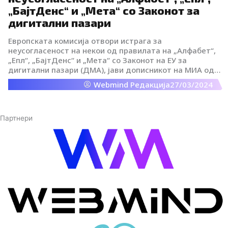
„БајтДенс“ и „Мета“ со Законот за
дигитални пазари
Европската комисија отвори истрага за
неусогласеност на некои од правилата на „Алфабет“,
„Епл“, „БајтДенс“ и „Мета“ со Законот на ЕУ за
дигитални пазари (ДМА), јави дописникот на МИА од
Брисел.
Webmind Редакција
27/03/2024
Партнери