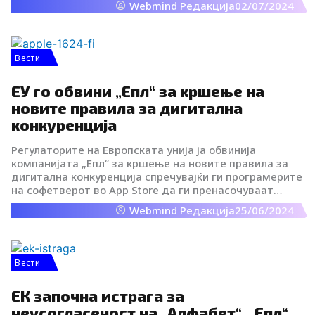
Webmind Редакција
02/07/2024
за дигитални пазари на ЕУ (ДМА).
Вести
ЕУ го обвини „Епл“ за кршење на
новите правила за дигитална
конкуренција
Регулаторите на Европската унија ја обвинија
компанијата „Епл“ за кршење на новите правила за
дигитална конкуренција спречувајќи ги програмерите
на софетверот во App Store да ги пренасочуваат
корисниците на други места.
Webmind Редакција
25/06/2024
Вести
ЕК започна истрага за
неусогласеност на „Алфабет“, „Епл“,