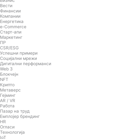
Бизнис
Вести
Финансии
Компании
Енергетика
e-Commerce
Старт-апи
Маркетинг
ПР
CSR/ESG
Успешни примери
Социјални мрежи
Дигитални перформанси
Web 3
Блокчејн
NFT
Крипто
Метаверс
Гејминг
AR / VR
Работа
Пазар на труд
Емплојер брендинг
HR
Огласи
Технологија
IoT