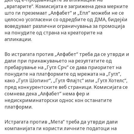
„вратарите“. Комисијата е загрижена дека мерките
што ги преземаат „Алфабет“ и „Епл“ можеби не се
целосно усогласени со одредбите од ДМА, бидејќи
воведуваат различни ограничувања за промоција
на понудите од страна на креаторите на
апликации.
Во истрагата против „Алфабет“ треба да се утврди и
дали при прикажувањето на резултатите од
пребарување на „Гугл Срч“ се дава приоритет на
понудите на платформите од мрежата на „Гугл“,
како „Гугл Шопинг“, „Гугл Флајтс“ или „Гугл Хотелс“,
пред конкурентските веб страници. Комисијата се
сомнева дека „Алфабет“ нема фер и
недискриминаторски однос кон останатите
платформи.
Истрагата против „Мета“ треба да утврди дали
компанијата ги користи личните податоци на