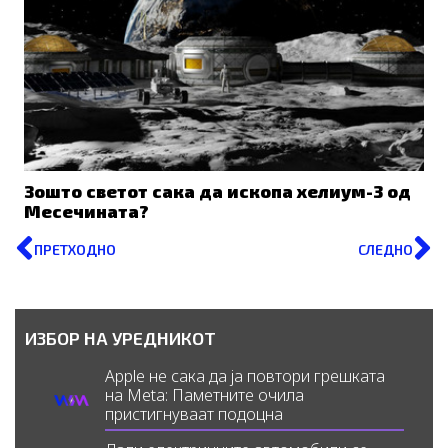
Зошто светот сака да ископа хелиум-3 од
Месечината?
Prev
N
ПРЕТХОДНО
СЛЕДНО
ИЗБОР НА УРЕДНИКОТ
Apple не сака да ја повтори грешката
на Meta: Паметните очила
пристигнуваат подоцна