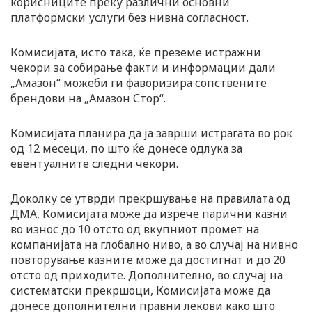
корисниците преку различни основни
платформски услуги без нивна согласност.
Комисијата, исто така, ќе преземе истражни
чекори за собирање факти и информации дали
„Амазон“ можеби ги фаворизира сопствените
брендови на „Амазон Стор“.
Комисијата планира да ја заврши истрагата во рок
од 12 месеци, по што ќе донесе одлука за
евентуалните следни чекори.
Доколку се утврди прекршување на правилата од
ДМА, Комисијата може да изрече парични казни
во износ до 10 отсто од вкупниот промет на
компанијата на глобално ниво, а во случај на нивно
повторување казните може да достигнат и до 20
отсто од приходите. Дополнително, во случај на
систематски прекршоци, Комисијата може да
донесе дополнителни правни лекови како што