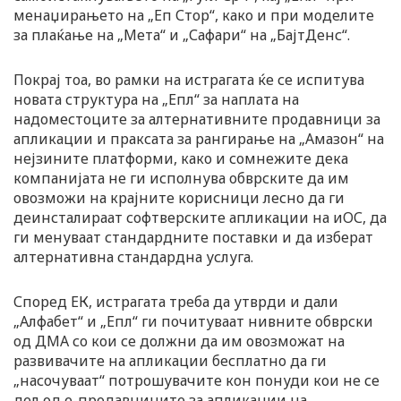
менаџирањето на „Еп Стор“, како и при моделите
за плаќање на „Мета“ и „Сафари“ на „БајтДенс“.
Покрај тоа, во рамки на истрагата ќе се испитува
новата структура на „Епл“ за наплата на
надоместоците за алтернативните продавници за
апликации и праксата за рангирање на „Амазон“ на
нејзините платформи, како и сомнежите дека
компанијата не ги исполнува обврските да им
овозможи на крајните корисници лесно да ги
деинсталираат софтверските апликации на иОС, да
ги менуваат стандардните поставки и да изберат
алтернативна стандардна услуга.
Според ЕК, истрагата треба да утврди и дали
„Алфабет“ и „Епл“ ги почитуваат нивните обврски
од ДМА со кои се должни да им овозможат на
развивачите на апликации бесплатно да ги
„насочуваат“ потрошувачите кон понуди кои не се
дел од е-продавниците за апликации на