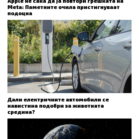
Apple не сака да ја повтори грешката на
Meta: Паметните очила пристигнуваат
подоцна
Дали електричните автомобили се
навистина подобри за животната
средина?