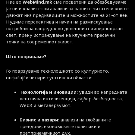
Ние во
WebMind.mk
сме посветени да обезбедуваме
јасни и квалитетни анализи за нашите читатели кои се
движат низ предизвиците и можностите на 21-от век.
Нудиме перспектива и начин на размислување
потребни за напредок во денешниот хиперповрзан
свет, преку истражување на клучните пресечни
точки на современиот живот.
Што покриваме?
Го поврзуваме технолошкото со културното,
опфаќајќи четири суштински области:
Технологија и иновации:
увиди во напредната
вештачка интелигенција, сајбер-безбедноста,
Web3 и метаверзумот.
Бизнис и пазари:
анализи на глобалните
трендови, економските политики и
претприемачкиот дух.