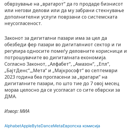
обврзување на „вратарот“ да го продаде бизнисот
или негови делови или да му забрани стекнување
дополнителни услуги поврзани со системската
неусогласеност.
Законот за дигитални пазари има за цел да
обезбеди фер пазари во дигиталниот сектор и ги
регулира односите помеѓу деловните корисници и
потрошувачите во дигиталната економија.
Согласно Законот, „Алфабет“, „Амазон“, „Епл“,
„БајтДенс“,„Мета“ и „Мајкрософт“ во септември
2023 година беа прогласени за „вратари“ на
дигиталните пазари, по што тие до 7 овој месец
мораа целосно да се усогласат со сите обврски за
ДМА.
Извор: МИА
Alphabet
Apple
ByteDance
Meta
Европска комисија