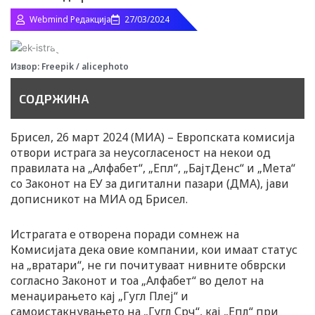
n
Webmind Редакција
27/03/2024
Извор: Freepik / alicephoto
СОДРЖИНА
Брисел, 26 март 2024 (МИА) – Европската комисија
отвори истрага за неусогласеност на некои од
правилата на „Алфабет“, „Епл“, „БајтДенс“ и „Мета“
со Законот на ЕУ за дигитални пазари (ДМА), јави
дописникот на МИА од Брисел.
Истрагата е отворена поради сомнеж на
Комисијата дека овие компании, кои имаат статус
на „вратари“, не ги почитуваат нивните обврски
согласно Законот и тоа „Алфабет“ во делот на
менаџирањето кај „Гугл Плеј“ и
самоистакнувањето на „Гугл Срч“, кај „Епл“ при