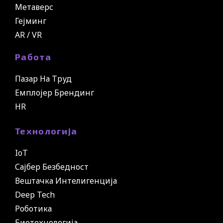
Метаверс
Гејминг
AR / VR
Работа
Пазар На Труд
Емплојер Брендинг
HR
Технологија
IoT
Сајбер Безбедност
Вештачка Интелигенција
Deep Tech
Роботика
Биотехнологија