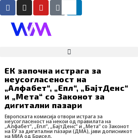
F
I
Y
I
L
Search
RS
ENG
Skip
a
n
o
c
i
to
content
c
s
u
o
n
e
t
t
-
k
b
a
u
t
e
o
g
b
i
d
o
r
e
k
i
k
a
-
n
m
t
ЕК започна истрага за
i
неусогласеност на
k
„Алфабет“, „Епл“, „БајтДенс“
t
o
и „Мета“ со Законот за
k
дигитални пазари
-
Европската комисија отвори истрага за
i
неусогласеност на некои од правилата на
c
„Алфабет“, „Епл“, „БајтДенс“ и „Мета“ со Законот
на ЕУ за дигитални пазари (ДМА), јави дописникот
o
на МИА од Брисел.