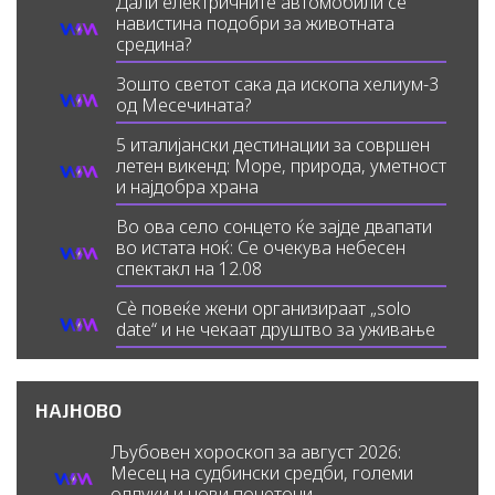
Дали електричните автомобили се
навистина подобри за животната
средина?
Зошто светот сака да ископа хелиум-3
од Месечината?
5 италијански дестинации за совршен
летен викенд: Море, природа, уметност
и најдобра храна
Во ова село сонцето ќе зајде двапати
во истата ноќ: Се очекува небесен
спектакл на 12.08
Сè повеќе жени организираат „solo
date“ и не чекаат друштво за уживање
НАЈНОВО
Љубовен хороскоп за август 2026:
Месец на судбински средби, големи
одлуки и нови почетоци