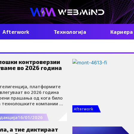
Afterwork
Технологија
Кариера
олошки контроверзии
уваме во 2026 година
телигенција, платформите
 влегуваат во 2026 година
рени прашања од кога било
а технолошките компании го
пото на иновации,
Afterwork
латорните тела и
дакција
16/01/2026
 почесто се прашуваат
та на одговорноста, кој го
ла, а тие диктираат
италниот простор и каква