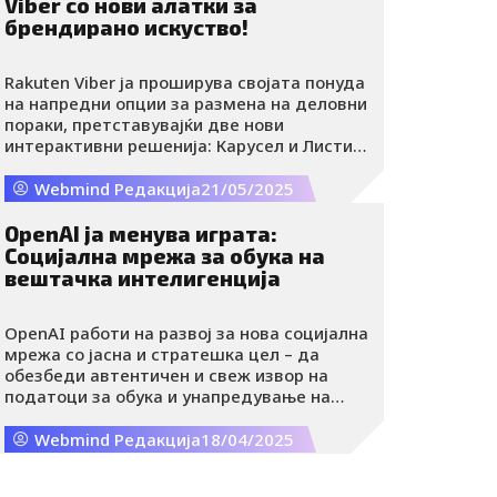
Viber со нови алатки за
брендирано искуство!
Rakuten Viber ја проширува својата понуда
на напредни опции за размена на деловни
пораки, претставувајќи две нови
интерактивни решенија: Карусел и Листи
со пораки. Овие додатоци им помагаат на
компаниите да ја направат
Webmind Редакција
21/05/2025
комуникацијата побрза, поефикасна и
уште повеќе автоматизирана,
OpenAI ја менува играта:
овозможувајќи единствено корисничко
Социјална мрежа за обука на
искуство во рамките на апликацијата Viber.
вештачка интелигенција
OpenAI работи на развој за нова социјална
мрежа со јасна и стратешка цел – да
обезбеди автентичен и свеж извор на
податоци за обука и унапредување на
своите модели на вештачка
интелигенција. Во време кога битката за
Webmind Редакција
18/04/2025
податоци станува сè поинтензивна,
компанијата има за цел целосно да ја