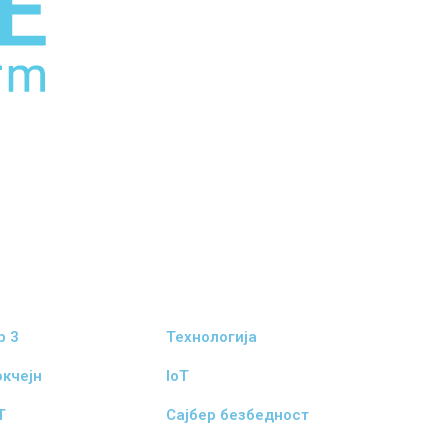
b 3
Технологија
окчејн
IoT
T
Сајбер безбедност