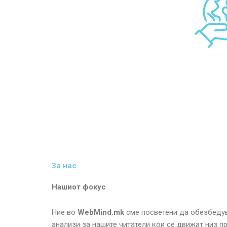
За нас
Нашиот фокус
Ние во
WebMind.mk
сме посветени да обезбедув
анализи за нашите читатели кои се движат низ п