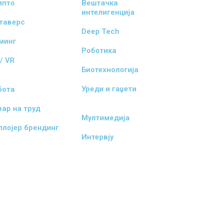
ипто
Вештачка
интелигенција
таверс
Deep Tech
јминг
Роботика
/ VR
Биотехнологија
Уреди и гаџети
бота
зар на труд
Мултимедија
плојер брендинг
Интервју