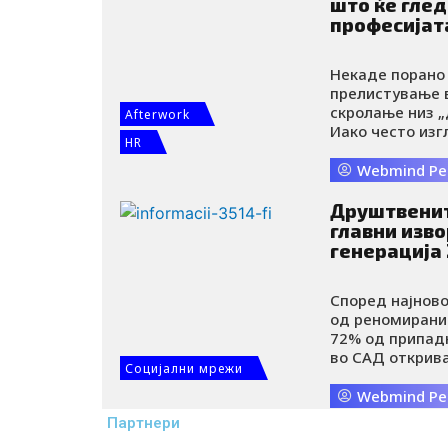
што ќе глед
цена плаќа опш
професијат
технолошкиот 
Некаде порано
прелистување в
скролање низ „
Afterwork
Иако често изг
HR
содржина се по
секоја објава 
Webmind Ре
ја креирал.
Друштвенит
главни изв
генерација 
Според најнов
од реномиранио
72% од припадн
во САД открив
Социјални мрежи
друштвените м
наведуваат You
Webmind Ре
клучните кана
Партнери