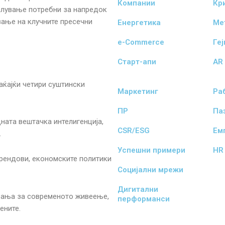
Компании
Кр
ислување потребни за напредок
вање на клучните пресечни
Енергетика
Ме
e-Commerce
Ге
Старт-апи
AR 
аќајќи четири суштински
Маркетинг
Ра
ПР
Па
ната вештачка интелигенција,
CSR/ESG
Ем
.
Успешни примери
HR
трендови, економските политики
Социјални мрежи
Дигитални
ања за современото живеење,
перформанси
ените.