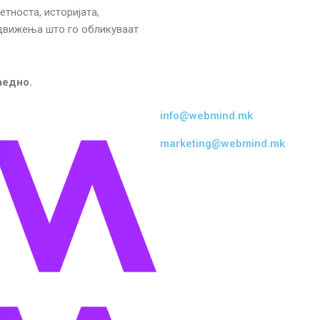
тноста, историјата,
 движења што го обликуваат
аедно.
info@webmind.mk
marketing@webmind.mk