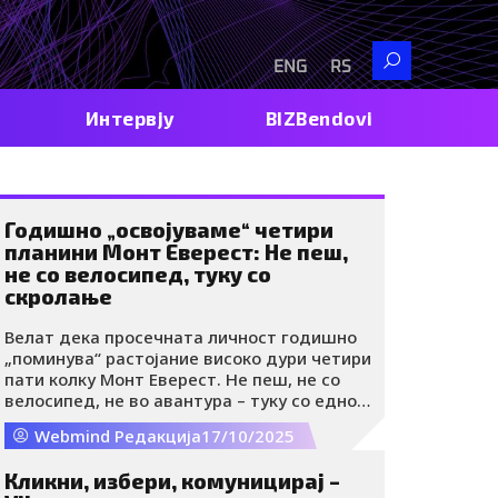
Search
ENG
RS
Интервју
BIZBendovi
Годишно „освојуваме“ четири
планини Монт Еверест: Не пеш,
не со велосипед, туку со
скролање
Велат дека просечната личност годишно
„поминува“ растојание високо дури четири
пати колку Монт Еверест. Не пеш, не со
велосипед, не во авантура – туку со едно
едноставно, често несвесно движење на
Webmind Редакција
17/10/2025
палецот.
Кликни, избери, комуницирај –