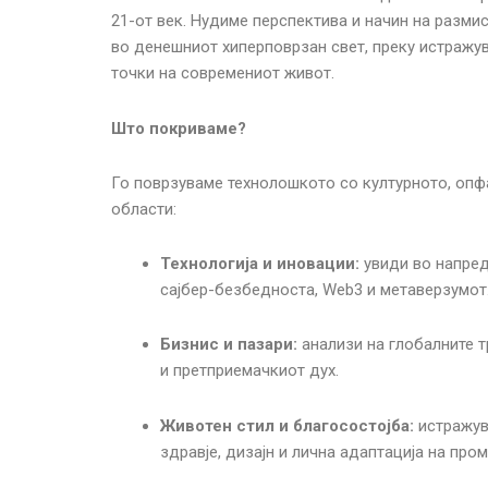
21-от век. Нудиме перспектива и начин на разм
во денешниот хиперповрзан свет, преку истражу
точки на современиот живот.
Што покриваме?
Го поврзуваме технолошкото со културното, опф
области:
Технологија и иновации:
увиди во напред
сајбер-безбедноста, Web3 и метаверзумот
Бизнис и пазари:
анализи на глобалните 
и претприемачкиот дух.
Животен стил и благосостојба:
истражув
здравје, дизајн и лична адаптација на пром