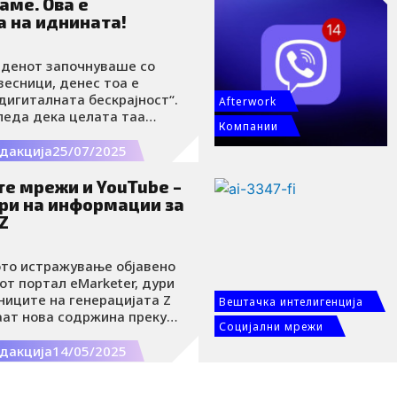
аме. Ова е
теството за брзината на
а на иднината!
напредок.
 денот започнуваше со
есници, денес тоа е
дигиталната бескрајност“.
Afterwork
леда дека целата таа
Компании
јавува од никаде, зад
стои човек што внимателно
дакција
25/07/2025
е мрежи и YouTube –
ори на информации за
Z
ото истражување објавено
т портал eMarketer, дури
иците на генерацијата Z
Вештачка интелигенција
аат нова содржина преку
Социјални мрежи
режи, додека 71% го
Tube како еден од
дакција
14/05/2025
ли за информирање.