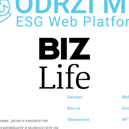
Бизнис
We
Вести
Бл
Финансии
NF
аме јасни и квалитетни
редизвиците и можностите на