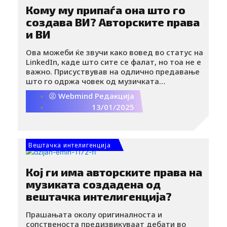
Кому му припаѓа она што го
создава ВИ? Авторските права
и ВИ
Ова можеби ќе звучи како вовед во статус на
LinkedIn, каде што сите се фалат, но тоа не е
важно. Присуствував на одлично предавање
што го одржа човек од музичката
индустрија, а дел од темата беше посветен
Webmind Редакција
на авторските права и ВИ.
13/01/2025
Вештачка интелигенција
Кој ги има авторските права на
музиката создадена од
вештачка интелигенција?
Прашањата околу оригиналноста и
сопственоста предизвикуваат дебати во