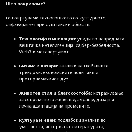
Што покриваме?
Го поврзуваме технолошкото со културното,
опфаќајќи четири суштински области:
Технологија и иновации:
увиди во напредната
вештачка интелигенција, сајбер-безбедноста,
Web3 и метаверзумот.
Бизнис и пазари:
анализи на глобалните
трендови, економските политики и
претприемачкиот дух.
Животен стил и благосостојба:
истражувања
за современото живеење, здравје, дизајн и
лична адаптација на промените.
Култура и идеи:
подлабоки анализи во
уметноста, историјата, литературата,