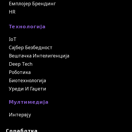
Емплојер Брендинг
HR
Технологија
IoT
Сајбер Безбедност
Вештачка Интелигенција
Deep Tech
Роботика
Биотехнологија
Уреди И Гаџети
Мултимедија
Интервју
Соработка