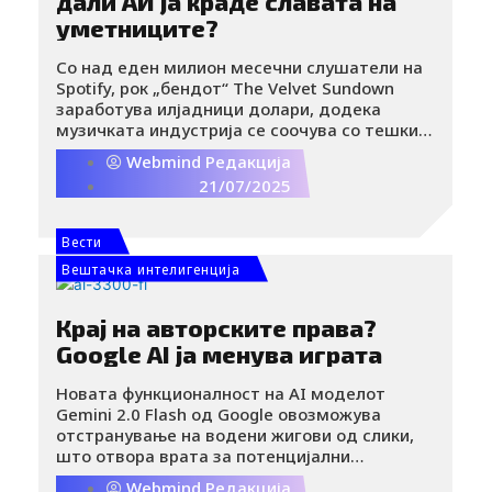
дали АИ ја краде славата на
уметниците?
Со над еден милион месечни слушатели на
Spotify, рок „бендот“ The Velvet Sundown
заработува илјадници долари, додека
музичката индустрија се соочува со тешки
прашања.
Webmind Редакција
21/07/2025
Вести
Вештачка интелигенција
Крај на авторските права?
Google AI ја менува играта
Новата функционалност на AI моделот
Gemini 2.0 Flash од Google овозможува
отстранување на водени жигови од слики,
што отвора врата за потенцијални
злоупотреби на авторските права. Овој
Webmind Редакција