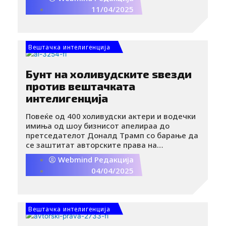
технолошки напредок предизвика
11/04/2025
загриженост кај креаторите на содржини,
правни експерти и конкурентски компании.
Вештачка интелигенција
Бунт на холивудските ѕвезди
против вештачката
интелигенција
Повеќе од 400 холивудски актери и водечки
имиња од шоу бизнисот апелираа до
претседателот Доналд Трамп со барање да
се заштитат авторските права на
уметниците, кои се загрозени од брзиот
Webmind Редакција
развој на вештачката интелигенција (ВИ).
04/04/2025
Вештачка интелигенција