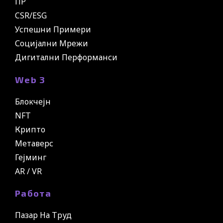
ПР
CSR/ESG
Успешни Примери
Социјални Мрежи
Дигитални Перформанси
Web 3
Блокчејн
NFT
Крипто
Метаверс
Гејминг
AR / VR
Работа
Пазар На Труд