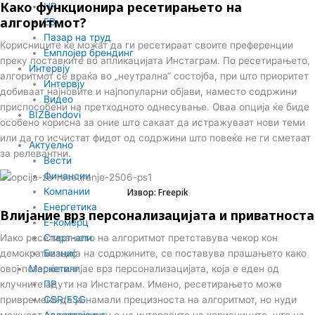
Како функционира ресетирањето на
HR
алгоритмот?
EB
Пазар на труд
Корисниците ќе можат да ги ресетираат своите преференции
Емплојер брендинг
преку поставките во апликацијата Инстаграм. По ресетирањето,
Интервју
алгоритмот се враќа во „неутрална“ состојба, при што приоритет
Интервју
добиваат најновите и најпопуларни објави, наместо содржини
Видео
приспособени на претходното однесување. Оваа опција ќе биде
BIZBendovi
особено корисна за оние што сакаат да истражуваат нови теми
или да го исчистат фидот од содржини што повеќе не ги сметаат
Актуелно
за релевантни.
Вести
Финансии
Компании
Извор: Freepik
Енергетика
Влијание врз персонализацијата и приватноста
Е-комерц
Старт-апи
Иако ресетирањето на алгоритмот претставува чекор кон
Бизнис
демократизација на содржините, се поставува прашањето како
Маркетинг
овој потег ќе влијае врз персонализацијата, која е еден од
ПР
клучните адути на Инстаграм. Имено, ресетирањето може
CSR/ESG
привремено да ја намали прецизноста на алгоритмот, но нуди
Адвертајзинг
можност за освежување на интересите на корисниците, што на