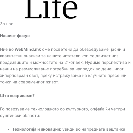
За нас
Нашиот фокус
Ние во
WebMind.mk
сме посветени да обезбедуваме јасни и
квалитетни анализи за нашите читатели кои се движат низ
предизвиците и можностите на 21-от век. Нудиме перспектива и
начин на размислување потребни за напредок во денешниот
хиперповрзан свет, преку истражување на клучните пресечни
точки на современиот живот.
Што покриваме?
Го поврзуваме технолошкото со културното, опфаќајќи четири
суштински области:
Технологија и иновации:
увиди во напредната вештачка