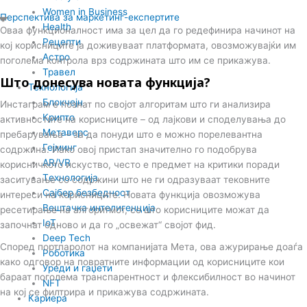
n
Women in Business
Перспектива за маркетинг-експертите
Health
Оваа функционалност има за цел да го редефинира начинот на
Рецепти
кој корисниците ја доживуваат платформата, овозможувајќи им
Астро
поголема контрола врз содржината што им се прикажува.
Травел
Што донесува новата функција?
Технологија
Блокчејн
Инстаграм е познат по својот алгоритам што ги анализира
Крипто
активностите на корисниците – од лајкови и споделувања до
Метаверс
пребарувања – за да понуди што е можно порелевантна
Гејминг
содржина. Иако овој пристап значително го подобрува
AR/VR
корисничкото искуство, често е предмет на критики поради
Tехнологија
заситување со содржини што не ги одразуваат тековните
Сајбер безбедност
интереси на корисниците. Новата функција овозможува
Вештачка интелигенција
ресетирање на алгоритмот, со што корисниците можат да
IoT
започнат одново и да го „освежат“ својот фид.
Deep Tech
Според портпаролот на компанијата Мета, ова ажурирање доаѓа
Роботика
како одговор на повратните информации од корисниците кои
Уреди и гаџети
бараат поголема транспарентност и флексибилност во начинот
NFT
на кој се филтрира и прикажува содржината.
Кариера