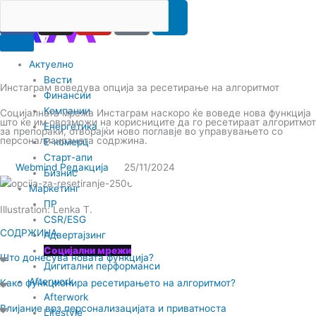
F
I
Y
I
L
Search
RS
ENG
Skip
a
n
o
c
i
to
content
c
s
u
o
n
e
t
t
-
k
Актуелно
b
a
u
t
e
Вести
Инстаграм воведува опција за ресетирање на алгоритмот
o
g
b
i
d
Финансии
o
r
e
k
i
Компании
Социјалната мрежа Инстаграм наскоро ќе воведе нова функција
што ќе им овозможи на корисниците да го ресетираат алгоритмот
k
Енергетика
a
-
n
за препораки, отворајќи ново поглавје во управувањето со
персонализираната содржина.
Е-комерц
m
t
Старт-апи
i
Webmind Редакција
25/11/2024
Бизнис
k
Маркетинг
t
ПР
Illustration: Lenka T.
o
CSR/ESG
k
СОДРЖИНА
Адвертајзинг
-
Социјални мрежи
Што донесува новата функција?
Дигитални перформанси
i
Afterwork
Како функционира ресетирањето на алгоритмот?
c
Afterwork
o
Влијание врз персонализацијата и приватноста
Lifestyle