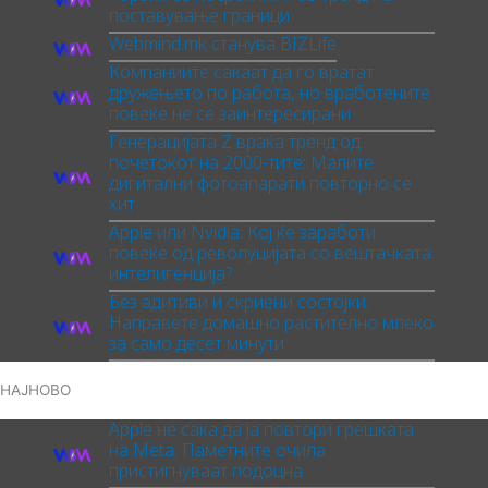
поставување граници
Webmind.mk станува BIZLife
Компаниите сакаат да го вратат
дружењето по работа, но вработените
повеќе не се заинтересирани
Генерацијата Z враќа тренд од
почетокот на 2000-тите: Малите
дигитални фотоапарати повторно се
хит
Apple или Nvidia: Кој ќе заработи
повеќе од револуцијата со вештачката
интелигенција?
Без адитиви и скриени состојки:
Направете домашно растително млеко
за само десет минути
НАЈНОВО
Apple не сака да ја повтори грешката
на Meta: Паметните очила
пристигнуваат подоцна