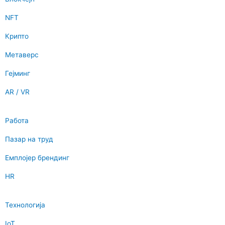
NFT
Крипто
Метаверс
Гејминг
AR / VR
Работа
Пазар на труд
Емплојер брендинг
HR
Технологија
IoT