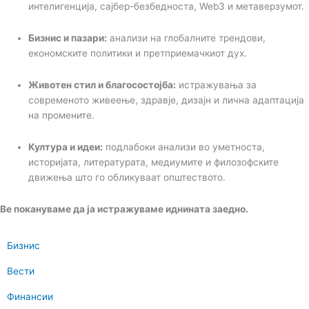
интелигенција, сајбер-безбедноста, Web3 и метаверзумот.
Бизнис и пазари:
анализи на глобалните трендови,
економските политики и претприемачкиот дух.
Животен стил и благосостојба:
истражувања за
современото живеење, здравје, дизајн и лична адаптација
на промените.
Култура и идеи:
подлабоки анализи во уметноста,
историјата, литературата, медиумите и филозофските
движења што го обликуваат општеството.
Ве покануваме да ја истражуваме иднината заедно.
Бизнис
Вести
Финансии