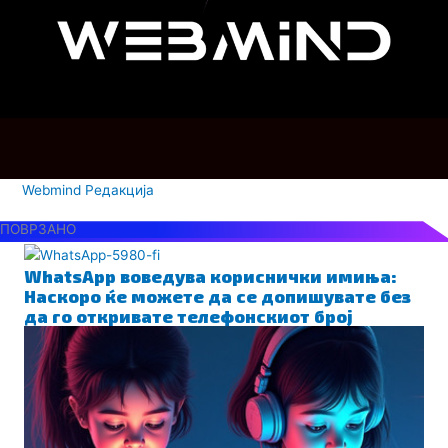
Webmind Редакција
ПОВРЗАНО
WhatsApp воведува кориснички имиња:
Наскоро ќе можете да се допишувате без
да го откривате телефонскиот број