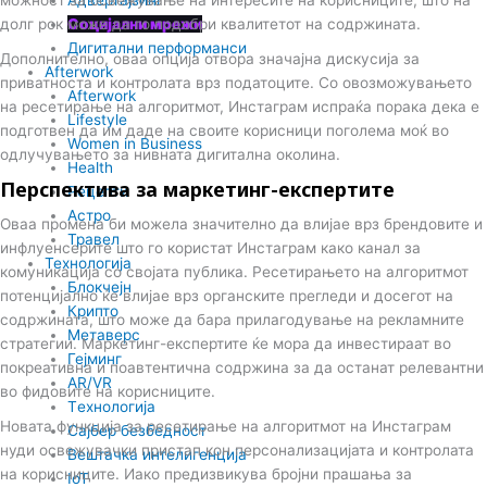
Социјални мрежи
долг рок може да го подобри квалитетот на содржината.
Дигитални перформанси
Дополнително, оваа опција отвора значајна дискусија за
Afterwork
приватноста и контролата врз податоците. Со овозможувањето
Afterwork
на ресетирање на алгоритмот, Инстаграм испраќа порака дека е
Lifestyle
подготвен да им даде на своите корисници поголема моќ во
Women in Business
одлучувањето за нивната дигитална околина.
Health
Перспектива за маркетинг-експертите
Рецепти
Астро
Оваа промена би можела значително да влијае врз брендовите и
Травел
инфлуенсерите што го користат Инстаграм како канал за
Технологија
комуникација со својата публика. Ресетирањето на алгоритмот
Блокчејн
потенцијално ќе влијае врз органските прегледи и досегот на
Крипто
содржината, што може да бара прилагодување на рекламните
Метаверс
стратегии. Маркетинг-експертите ќе мора да инвестираат во
Гејминг
покреативна и поавтентична содржина за да останат релевантни
AR/VR
во фидовите на корисниците.
Tехнологија
Новата функција за ресетирање на алгоритмот на Инстаграм
Сајбер безбедност
нуди освежувачки пристап кон персонализацијата и контролата
Вештачка интелигенција
на корисниците. Иако предизвикува бројни прашања за
IoT