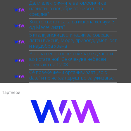
Дали електричните автомобили се
навистина подобри за животната
средина?
Зошто светот сака да ископа хелиум-3
од Месечината?
5 италијански дестинации за совршен
летен викенд: Море, природа, уметност
и најдобра храна
Во ова село сонцето ќе зајде двапати
во истата ноќ: Се очекува небесен
спектакл на 12.08
Сè повеќе жени организираат „solo
date“ и не чекаат друштво за уживање
Партнери