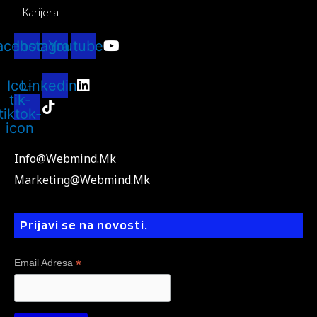
Karijera
acebook
Instagram
Youtube
Ico-
Linkedin
tik-
tiktok-
icon
Info@webmind.mk
Marketing@webmind.mk
Prijavi se na novosti.
*
Email Adresa