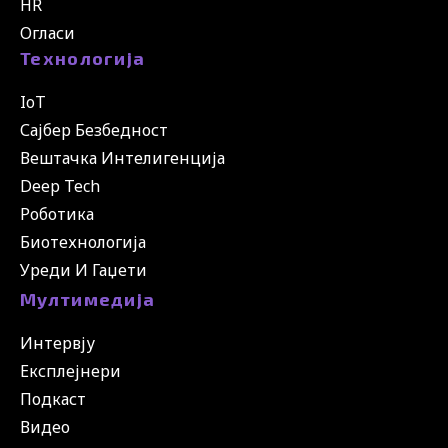
HR
Огласи
Технологија
IoT
Сајбер Безбедност
Вештачка Интелигенција
Deep Tech
Роботика
Биотехнологија
Уреди И Гаџети
Мултимедија
Интервју
Експлејнери
Подкаст
Видео