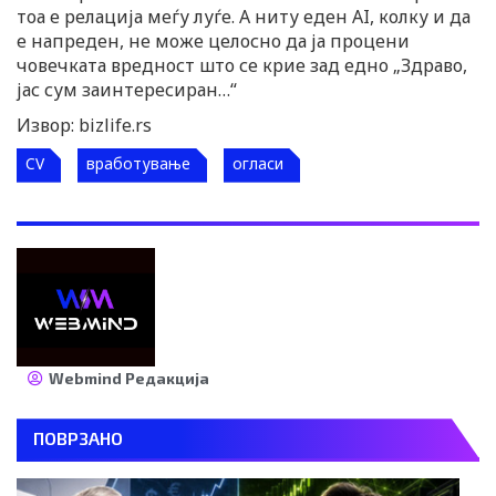
тоа е релација меѓу луѓе. А ниту еден AI, колку и да
е напреден, не може целосно да ја процени
човечката вредност што се крие зад едно „Здраво,
јас сум заинтересиран…“
Извор: bizlife.rs
CV
вработување
огласи
Webmind Редакција
ПОВРЗАНО