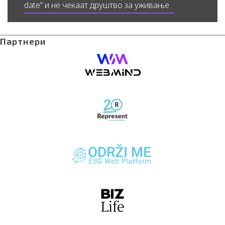
date“ и не чекаат друштво за уживање
Партнери