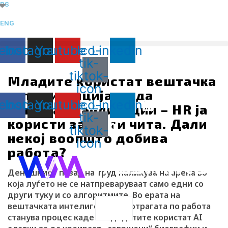
RS
Skip
to
ENG
content
ebook
Instagram
Youtube
Ico-
Linkedin
tik-
tiktok-
Младите користат вештачка
icon
интелигенција за да
ebook
Instagram
Youtube
Ico-
Linkedin
пишуваат апликации – HR ја
tik-
користи за да ги чита. Дали
tiktok-
некој воопшто добива
icon
работа?
Денешниот пазар на труд наликува на арена во
која луѓето не се натпреваруваат само едни со
други туку и со алгоритмите. Во ерата на
вештачката интелигенција, потрагата по работа
Search
станува процес каде кандидатите користат AI