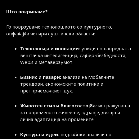
Што покриваме?
Го поврзуваме технолошкото со културното,
опфаќајќи четири суштински области:
Технологија и иновации:
увиди во напредната
вештачка интелигенција, сајбер-безбедноста,
Web3 и метаверзумот.
Бизнис и пазари:
анализи на глобалните
трендови, економските политики и
претприемачкиот дух.
Животен стил и благосостојба:
истражувања
за современото живеење, здравје, дизајн и
лична адаптација на промените.
Култура и идеи:
подлабоки анализи во