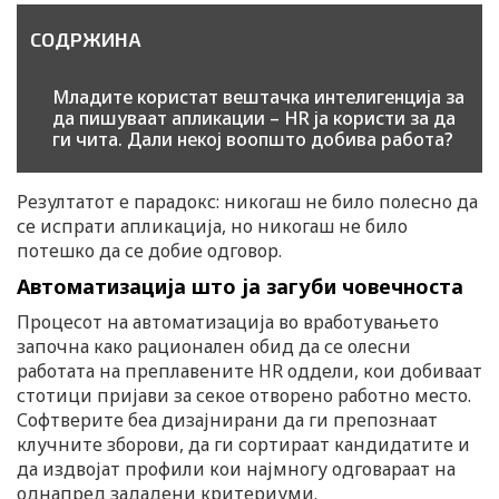
СОДРЖИНА
Младите користат вештачка интелигенција за
да пишуваат апликации – HR ја користи за да
ги чита. Дали некој воопшто добива работа?
Резултатот е парадокс: никогаш не било полесно да
се испрати апликација, но никогаш не било
потешко да се добие одговор.
Автоматизација што ја загуби човечноста
Процесот на автоматизација во вработувањето
започна како рационален обид да се олесни
работата на преплавените HR оддели, кои добиваат
стотици пријави за секое отворено работно место.
Софтверите беа дизајнирани да ги препознаат
клучните зборови, да ги сортираат кандидатите и
да издвојат профили кои најмногу одговараат на
однапред зададени критериуми.