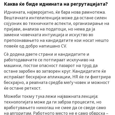
Каква ќе биде иднината на регрутацијата?
Иднината, најверојатно, ќе бара нова рамнотежа.
Вештачката интелигенција може да остане силен
сојузник во техничките аспекти, организирање на
пријави, анализа на податоци, но нема да ја
замени човечката интуиција и искуство во
препознавањето на кандидатите кои носат нешто
повеќе од добро напишано CV.
Сè додека двете страни и кандидатите и
работодавачите се потпираат исклучиво на
машини, постои опасност пазарот на труд да
остане заробен во затворен круг. Кандидатите ќе
испраќаат бескрајни апликации, HR ќе ги филтрира
бескрајно, а реалната средба меѓу човек и можност
ќе остане реткост.
Можеби токму тука лежи најважната лекција:
технологијата може да ги забрза процесите, но
вработувањето никогаш не смее да се сведе само
на алгоритам. Работното место не е само обврска –