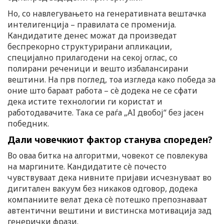
Но, со навлегувањето на генеративната вештачка
интелигенција – правилата се променија.
Кандидатите денес можат да произведат
беспрекорно структурирани апликации,
специјално прилагодени на секој оглас, со
полирани реченици и вешто избалансирани
вештини. На прв поглед, тоа изгледа како победа за
оние што бараат работа – сè додека не се сфати
дека истите технологии ги користат и
работодавачите. Така се раѓа „AI двобој“ без јасен
победник.
Дали човечкиот фактор станува спореден?
Во оваа битка на алгоритми, човекот се повлекува
на маргините. Кандидатите сè почесто
чувствуваат дека нивните пријави исчезнуваат во
дигитален вакуум без никаков одговор, додека
компаниите велат дека сè потешко препознаваат
автентични вештини и вистинска мотивација зад
генерички фрази.