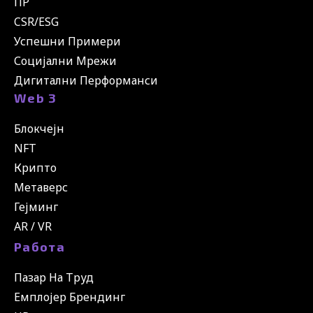
ПР
CSR/ESG
Успешни Примери
Социјални Мрежи
Дигитални Перформанси
Web 3
Блокчејн
NFT
Крипто
Метаверс
Гејминг
AR / VR
Работа
Пазар На Труд
Емплојер Брендинг