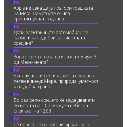
Apple не сака да ја повтори грешката
на Meta: Паметните очила
пристигнуваат подоцна
Дали електричните автомобили се
навистина подобри за животната
средина?
Зошто светот сака да ископа хелиум-3
од Месечината?
5 италијански дестинации за совршен
летен викенд: Море, природа, уметност
и најдобра храна
Во ова село сонцето ќе зајде двапати
во истата ноќ: Се очекува небесен
спектакл на 12.08
Сè повеќе жени организираат „solo