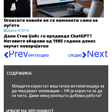
Огласите повеќе не се наменети само за
луѓето
Дали Стив Џобс го предвиде ChatGPT?
Неговите зборови од 1985 година денес
звучат неверојатно
Prev
Next
ПРЕТХОДНО
СЛЕДНО
СОДРЖИНА
Младите користат вештачка интелигенција за
да пишуваат апликации – HR ја користи за да
ги чита. Дали некој воопшто добива работа?
ИЗБОР НА УРЕДНИКОТ