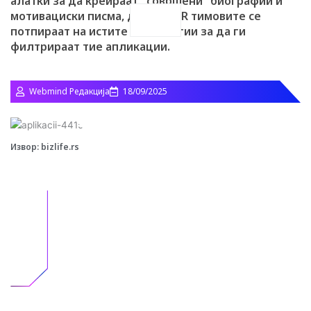
алатки за да креираат „совршени“ биографии и
мотивациски писма, додека HR тимовите се
Search
потпираат на истите технологии за да ги
филтрираат тие апликации.
Webmind Редакција
18/09/2025
Извор: bizlife.rs