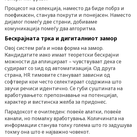
Процесот на селекција, наместо да биде побрз и
поефикасен, станува покрути и понејасен. Наместо
дијалог помеѓу две страни, добиваме
комуникација помеѓу два алгоритма.
Бескрајната трка и дигиталниот замор
Овој систем раѓа и нова форма на замор.
Кандидатите иако имаат теоретски бескрајни
можности да аплицираат – чувствуваат дека се
судираат со ѕид од автоматизација. Од друга
страна, HR тимовите стануваат зависни од
софтвери кои често селектираат содржина што
звучи речиси идентично. Се губи суштината на
вработувањето: препознавање на потенцијал,
карактер и вистинска желба за придонес.
Парадоксот е очигледен: повеќе алатки, повеќе
канали, но помалку вработувања. Количината на
информации станува толку голема што го задушува
токму она што е најважно човекот.