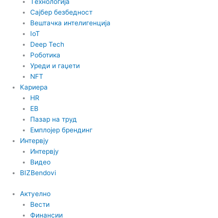
Tехнологија
Сајбер безбедност
Вештачка интелигенција
IoT
Deep Tech
Роботика
Уреди и гаџети
NFT
Кариера
HR
EB
Пазар на труд
Емплојер брендинг
Интервју
Интервју
Видео
BIZBendovi
Актуелно
Вести
Финансии