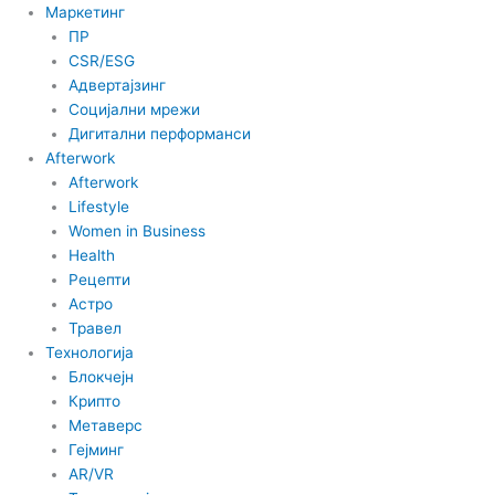
Маркетинг
ПР
CSR/ESG
Адвертајзинг
Социјални мрежи
Дигитални перформанси
Afterwork
Afterwork
Lifestyle
Women in Business
Health
Рецепти
Астро
Травел
Технологија
Блокчејн
Крипто
Метаверс
Гејминг
AR/VR