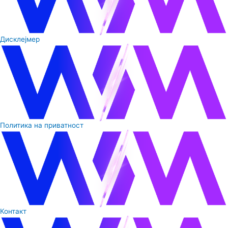
Дисклејмер
Политика на приватност
Контакт