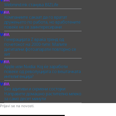
Webmind.mk станува BIZLife
Компаниите сакаат да го вратат
дружењето по работа, но вработените
повеќе не се заинтересирани
Генерацијата Z враќа тренд од
почетокот на 2000-тите: Малите
дигитални фотоапарати повторно се
хит
Apple или Nvidia: Кој ќе заработи
повеќе од револуцијата со вештачката
интелигенција?
Без адитиви и скриени состојки:
Направете домашно растително млеко
за само десет минути
Prijavi se na novosti.