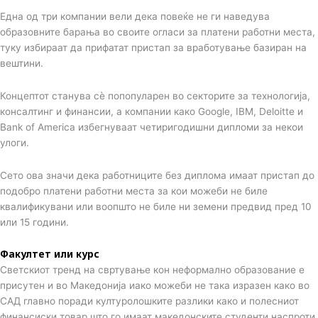
Една од три компании вели дека повеќе не ги наведува
образовните барања во своите огласи за платени работни места,
туку избираат да прифатат пристап за вработување базиран на
вештини.
Концептот станува сè попопуларен во секторите за технологија,
консалтинг и финансии, а компании како Google, IBM, Deloitte и
Bank of America избегнуваат четиригодишни дипломи за некои
улоги.
Сето ова значи дека работниците без диплома имаат пристап до
подобро платени работни места за кои можеби не биле
квалификувани или воопшто не биле ни земени предвид пред 10
или 15 години.
Факултет или курс
Светскиот тренд на свртување кон неформално образование е
присутен и во Македонија иако можеби не така изразен како во
САД главно поради културолошките разлики како и полесниот
финансиски товар што го имаат македонските студенти наспроти