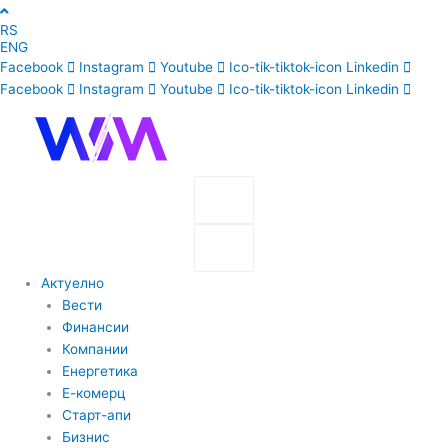
Skip
RS
to
ENG
content
Facebook
Instagram
Youtube
Ico-tik-tiktok-icon
Linkedin
Facebook
Instagram
Youtube
Ico-tik-tiktok-icon
Linkedin
Search
Search
Актуелно
Вести
Финансии
Компании
Енергетика
Е-комерц
Старт-апи
Бизнис