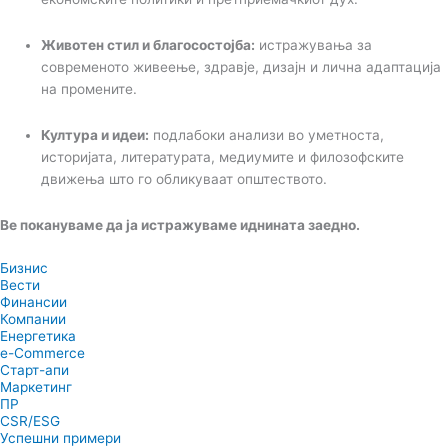
Животен стил и благосостојба:
истражувања за
современото живеење, здравје, дизајн и лична адаптација
на промените.
Култура и идеи:
подлабоки анализи во уметноста,
историјата, литературата, медиумите и филозофските
движења што го обликуваат општеството.
Ве покануваме да ја истражуваме иднината заедно.
Бизнис
Вести
Финансии
Компании
Енергетика
e-Commerce
Старт-апи
Маркетинг
ПР
CSR/ESG
Успешни примери