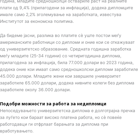
година, младите средношколци оствариле раст на реалните
плати од 9,4% (прилагодени за инфлација), додека дипломците
имале само 2,2% зголемување на заработката, известува
Институтот за економска политика.
Да бидеме јасни, разлика во платите сè уште постои меѓу
американските работници со дипломи и оние кои се откажуваат
од универзитетско образование. Средната годишна заработка
меѓу младите (25-34 години) со четиригодишна диплома,
прилагодена за инфлација, била 77.000 долари во 2023 година,
додека оние кои имаат само средношколски дипломи заработиле
45.000 долари. Младите жени кои завршиле универзитет
заработиле 65.000 долари, додека нивните колеги без диплома
заработиле околу 36.000 долари.
Подобри можности за работа за недипломци
Непоседувањето универзитетска диплома е долготрајна пречка
за луѓето кои бараат високо платена работа, но сè повеќе
работодавци ги отфрлаат барањата за диплома при
вработувањето.