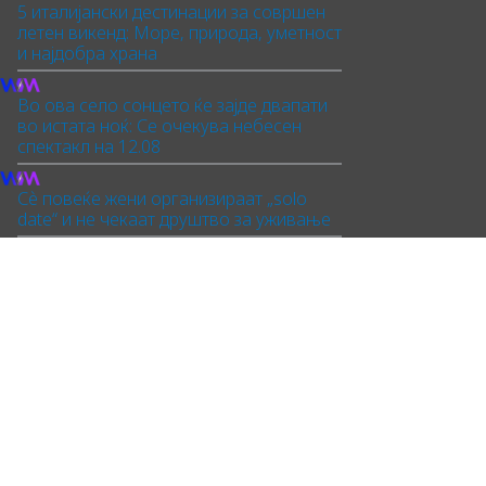
5 италијански дестинации за совршен
летен викенд: Море, природа, уметност
и најдобра храна
Во ова село сонцето ќе зајде двапати
во истата ноќ: Се очекува небесен
спектакл на 12.08
Сè повеќе жени организираат „solo
date“ и не чекаат друштво за уживање