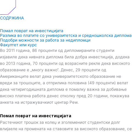
СОДРЖИНА
Помал поврат на инвестицијата
Разлика во платите со универзитетска и средношколска диплома
Подобри можности за работа за недипломци
Факултет или курс
Во 2011 година, 86 проценти од дипломираните студенти
изјавиле дека нивната диплома била добра инвестиција, додека
во 2013 година, 70 проценти од возрасните рекле дека високото
образование е „многу важно“. Денес, 29 проценти од
Американците велат дека универзитетското образование не
вреди за трошоците, а отприлика половина (49 проценти) велат
дека четиригодишната диплома е помалку важна за добивање
високо платена работа денес отколку пред 20 години, покажува
анкета на истражувачкиот центар Pew.
Помал поврат на инвестицијата
Растечкиот трошок за колеџ и зголемениот студентски долг
влијаеле на промената на ставовите за високото образование, се