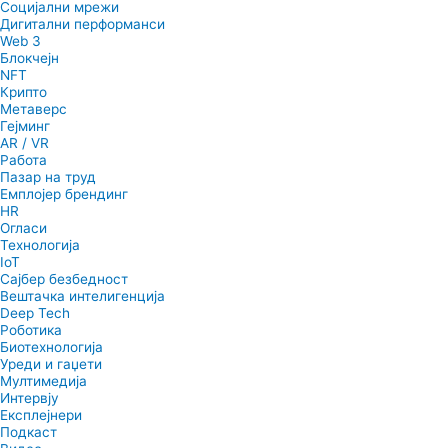
Социјални мрежи
Дигитални перформанси
Web 3
Блокчејн
NFT
Крипто
Метаверс
Гејминг
AR / VR
Работа
Пазар на труд
Емплојер брендинг
HR
Огласи
Технологија
IoT
Сајбер безбедност
Вештачка интелигенција
Deep Tech
Роботика
Биотехнологија
Уреди и гаџети
Мултимедија
Интервју
Експлејнери
Подкаст