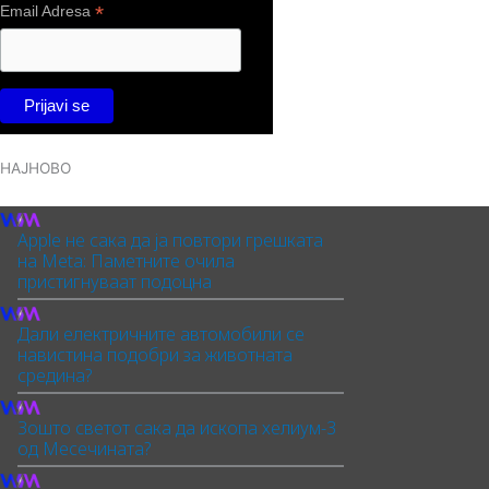
*
Email Adresa
НАЈНОВО
Apple не сака да ја повтори грешката
на Meta: Паметните очила
пристигнуваат подоцна
Дали електричните автомобили се
навистина подобри за животната
средина?
Зошто светот сака да ископа хелиум-3
од Месечината?