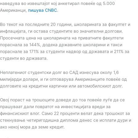
наведува во извештајот кој анкетирал повеќе од 5.000
Американци,
пишува CNBC
.
Во текот на последните 20 години, школарината за факултет и
инфлацијата, ги остава студентите во значителни долгови.
Просечната цена на школарината на приватните факултети
пораснала за 144%, додека државните школарини и такси
пораснале за 171% за студенти надвор од државата и 211% за
студенти во државата.
Неплатениот студентски долг во САД изнесува околу 1,6
милијарди долари, и ги оптоварува Американците повеќе од
долговите на кредитни картички или автомобилскиот долг.
Овој пораст на трошоците доведе до тоа повеќе луѓе да се
прашуваат дали повратот на инвестицијата вреди за
финансискиот влог. Само 22 проценти велат дека трошокот за
стекнување четиригодишна диплома денес се исплати дури и
ако некој мора да земе кредит.