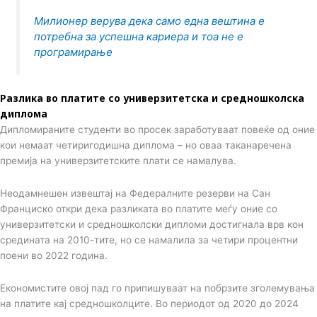
Милионер верува дека само една вештина е
потребна за успешна кариера и тоа не е
програмирање
Разлика во платите со универзитетска и средношколска
диплома
Дипломираните студенти во просек заработуваат повеќе од оние
кои немаат четиригодишна диплома – но оваа таканаречена
премија на универзитетските плати се намалува.
Неодамнешен извештај на Федералните резерви на Сан
Франциско откри дека разликата во платите меѓу оние со
универзитетски и средношколски дипломи достигнала врв кон
средината на 2010-тите, но се намалила за четири процентни
поени во 2022 година.
Економистите овој пад го припишуваат на побрзите зголемувања
на платите кај средношколците. Во периодот од 2020 до 2024