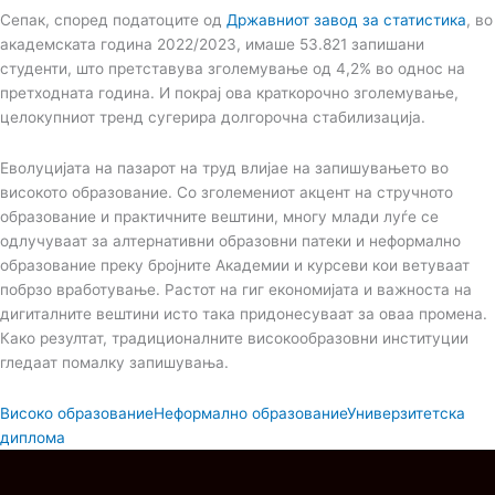
Сепак, според податоците од
Државниот завод за статистика
, во
академската година 2022/2023, имаше 53.821 запишани
студенти, што претставува зголемување од 4,2% во однос на
претходната година. И покрај ова краткорочно зголемување,
целокупниот тренд сугерира долгорочна стабилизација​.
Еволуцијата на пазарот на труд влијае на запишувањето во
високото образование. Со зголемениот акцент на стручното
образование и практичните вештини, многу млади луѓе се
одлучуваат за алтернативни образовни патеки и неформално
образование преку бројните Академии и курсеви кои ветуваат
побрзо вработување. Растот на гиг економијата и важноста на
дигиталните вештини исто така придонесуваат за оваа промена.
Како резултат, традиционалните високообразовни институции
гледаат помалку запишувања​.
Високо образование
Неформално образование
Универзитетска
диплома