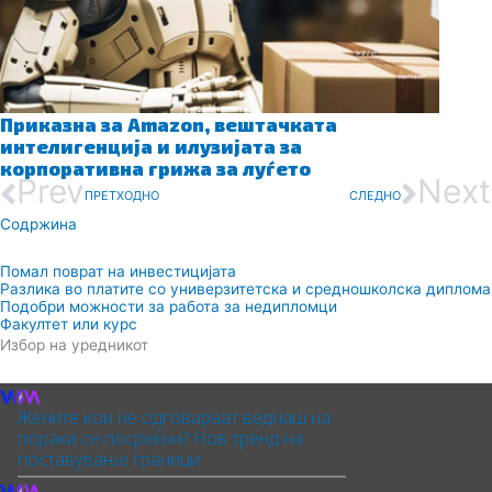
Приказна за Amazon, вештачката
интелигенција и илузијата за
корпоративна грижа за луѓето
Prev
Next
ПРЕТХОДНО
СЛЕДНО
Содржина
Помал поврат на инвестицијата
Разлика во платите со универзитетска и средношколска диплома
Подобри можности за работа за недипломци
Факултет или курс
Избор на уредникот
Жените кои не одговараат веднаш на
пораки се посреќни? Нов тренд на
поставување граници