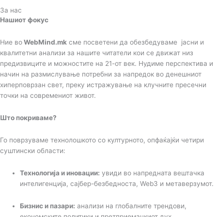
За нас
Нашиот фокус
Ние во
WebMind.mk
сме посветени да обезбедуваме јасни и
квалитетни анализи за нашите читатели кои се движат низ
предизвиците и можностите на 21-от век. Нудиме перспектива и
начин на размислување потребни за напредок во денешниот
хиперповрзан свет, преку истражување на клучните пресечни
точки на современиот живот.
Што покриваме?
Го поврзуваме технолошкото со културното, опфаќајќи четири
суштински области:
Технологија и иновации:
увиди во напредната вештачка
интелигенција, сајбер-безбедноста, Web3 и метаверзумот.
Бизнис и пазари:
анализи на глобалните трендови,
економските политики и претприемачкиот дух.