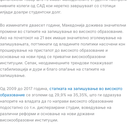
нивните колеги од САД кои неретко завршуваат со стотици
илјади доалри студентски долг.
Во изминатите дваесет години, Македонија доживеа значителни
промени во стапките на запишување во високото образование.
Ако на почетокот на 21 век имаше значително зголемување на
запишувањата, поттикнати од владините политики насочени кон
проширување на пристапот до високото образование и
основање на нови пред се приватни високообразовни
институции. Сепак, неодамнешните трендови покажуваат
стабилизација и дури и благо опаѓање на стапките на
запишување.
Од 2009 до 2017 година,
стапката на запишување во високото
образование
се зголеми од 29,9% на 35,35%, што ги одразува
напорите на владата да го направи високото образование
подостапно со т.н. дисперзирани студии, воведување на
различни реформи и основање на нови државни
високообразовни институции.