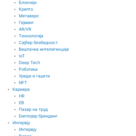
Блокчејн
Крипто
Метаверс
Гејминг
AR/VR
Tехнологија
Сајбер безбедност
Вештачка интелигенција
IoT
Deep Tech
Роботика
Уреди и гаџети
NFT
Кариера
HR
EB
Пазар на труд
Емплојер брендинг
Интервју
Интервју
Видео