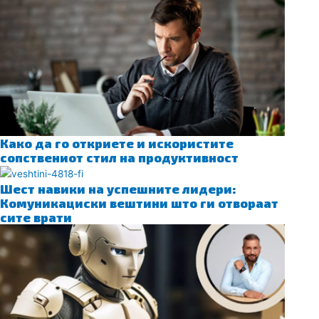
Како да го откриете и искористите
сопствениот стил на продуктивност
Шест навики на успешните лидери:
Комуникациски вештини што ги отвораат
сите врати