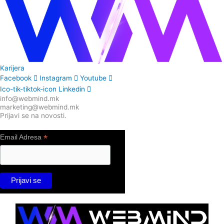
Karijera
Facebook
Instagram
Youtube
Ico-tik-tiktok-icon
Linkedin
info@webmind.mk
marketing@webmind.mk
Prijavi se na novosti.
*
Email Adresa