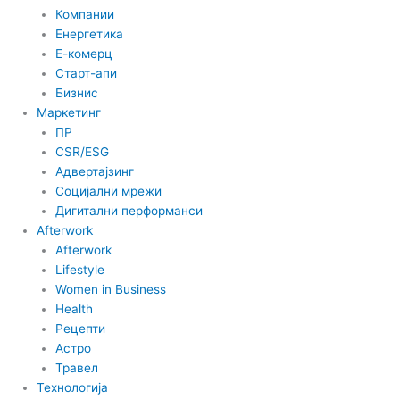
Компании
Енергетика
Е-комерц
Старт-апи
Бизнис
Маркетинг
ПР
CSR/ESG
Адвертајзинг
Социјални мрежи
Дигитални перформанси
Afterwork
Afterwork
Lifestyle
Women in Business
Health
Рецепти
Астро
Травел
Технологија