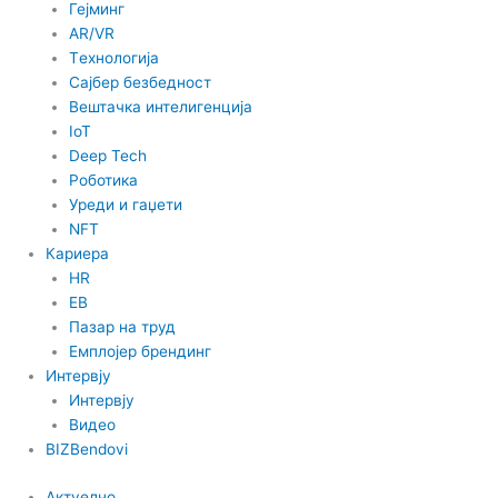
Гејминг
AR/VR
Tехнологија
Сајбер безбедност
Вештачка интелигенција
IoT
Deep Tech
Роботика
Уреди и гаџети
NFT
Кариера
HR
EB
Пазар на труд
Емплојер брендинг
Интервју
Интервју
Видео
BIZBendovi
Актуелно