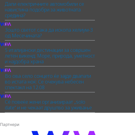
Дали електричните автомобили се
навистина подобри за животната
средина?
Зошто светот сака да ископа хелиум-3
од Месечината?
5 италијански дестинации за совршен
летен викенд: Море, природа, уметност
и најдобра храна
Во ова село сонцето ќе зајде двапати
во истата ноќ: Се очекува небесен
спектакл на 12.08
Сè повеќе жени организираат „solo
date“ и не чекаат друштво за уживање
Партнери