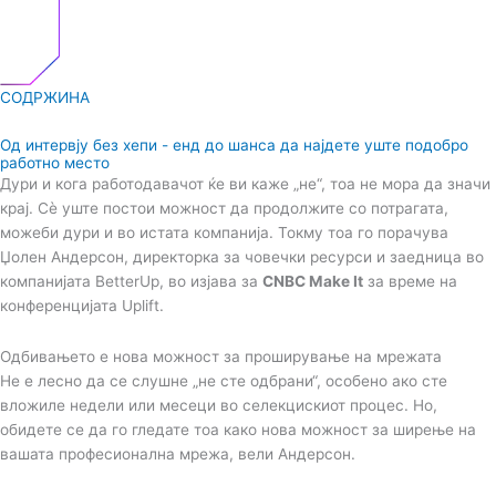
СОДРЖИНА
Од интервју без хепи - енд до шанса да најдете уште подобро
работно место
Дури и кога работодавачот ќе ви каже „не“, тоа не мора да значи
крај. Сè уште постои можност да продолжите со потрагата,
можеби дури и во истата компанија. Токму тоа го порачува
Џолен Андерсон, директорка за човечки ресурси и заедница во
компанијата BetterUp, во изјава за
CNBC Make It
за време на
конференцијата Uplift.
Одбивањето е нова можност за проширување на мрежата
Не е лесно да се слушне „не сте одбрани“, особено ако сте
вложиле недели или месеци во селекцискиот процес. Но,
обидете се да го гледате тоа како нова можност за ширење на
вашата професионална мрежа, вели Андерсон.