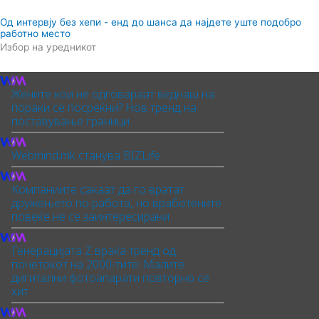
Од интервју без хепи - енд до шанса да најдете уште подобро
работно место
Избор на уредникот
Жените кои не одговараат веднаш на
пораки се посреќни? Нов тренд на
поставување граници
Webmind.mk станува BIZLife
Компаниите сакаат да го вратат
дружењето по работа, но вработените
повеќе не се заинтересирани
Генерацијата Z враќа тренд од
почетокот на 2000-тите: Малите
дигитални фотоапарати повторно се
хит