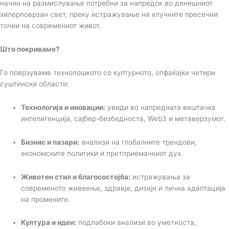
начин на размислување потребни за напредок во денешниот
хиперповрзан свет, преку истражување на клучните пресечни
точки на современиот живот.
Што покриваме?
Го поврзуваме технолошкото со културното, опфаќајќи четири
суштински области:
Технологија и иновации:
увиди во напредната вештачка
интелигенција, сајбер-безбедноста, Web3 и метаверзумот.
Бизнис и пазари:
анализи на глобалните трендови,
економските политики и претприемачкиот дух.
Животен стил и благосостојба:
истражувања за
современото живеење, здравје, дизајн и лична адаптација
на промените.
Култура и идеи:
подлабоки анализи во уметноста,