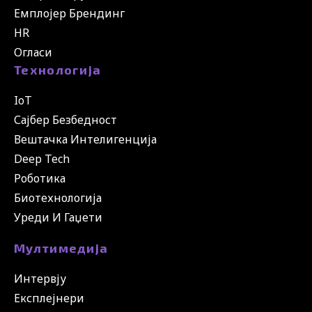
Емплојер Брендинг
HR
Огласи
Технологија
IoT
Сајбер Безбедност
Вештачка Интелигенција
Deep Tech
Роботика
Биотехнологија
Уреди И Гаџети
Мултимедија
Интервју
Експлејнери