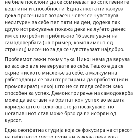
не биле посклони да се сомневаат во сопствените
вештини и способности. Една анкета ни кажува
дека просечниот возрасен човек се чувствува
несигурен за себе пет пати на ден, додека пак
друго истражување покажа дека на луѓето денес
им се потребни приближно 16 засилувачи на
самодовербата (на пример, комплимент од
странец) месечно за да се чувствуваат најдобро.
Проблемот лежи токму тука: Никој нема да верува
во вас ако вие не верувате во себе. Тешко е да се
скрие ниското мислење за себе, а малкумина
работодавци се заинтересирани да вработат (или
промовираат) некој што не се гледа себеси како
способен за успех. Демонстрирање на самодоверба
може да ве стави на брз пат кон успех во вашата
кариера што отсекогаш сте ја посакувале, но
негативниот став може брзо да ве исфрли од
курсот.
Една сеопфатна студија која се фокусира на стресот
на работното место дури ни кажува дека кога