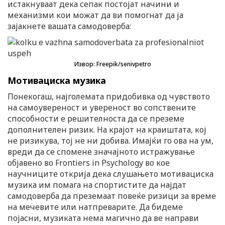
истакнуваат дека сепак постојат начини и
механизми кои можат да ви помогнат да ја
зајакнете вашата самодоверба:
Извор: Freepik/senivpetro
Мотивациска музика
Понекогаш, најголемата придобивка од чувството
на самоувереност и увереност во сопствените
способности е решителноста да се преземе
дополнителен ризик. На крајот на краиштата, кој
не ризикува, тој не ни добива. Имајќи го ова на ум,
вреди да се спомене значајното истражување
објавено во Frontiers in Psychology во кое
научниците открија дека слушањето мотивациска
музика им помага на спортистите да најдат
самодоверба да преземаат повеќе ризици за време
на мечевите или натпреварите. Да бидеме
појасни, музиката нема магично да ве направи