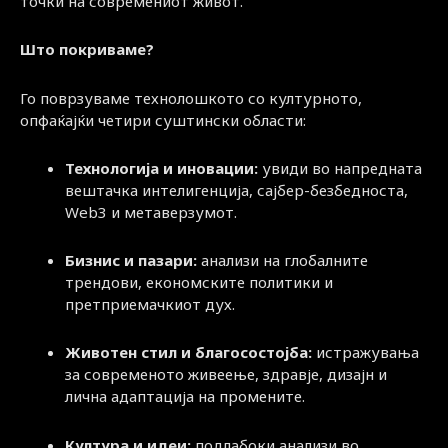
точки на современиот живот.
Што покриваме?
Го поврзуваме технолошкото со културното,
опфаќајќи четири суштински области:
Технологија и иновации:
увиди во напредната
вештачка интелигенција, сајбер-безбедноста,
Web3 и метаверзумот.
Бизнис и пазари:
анализи на глобалните
трендови, економските политики и
претприемачкиот дух.
Животен стил и благосостојба:
истражувања
за современото живеење, здравје, дизајн и
лична адаптација на промените.
Култура и идеи:
подлабоки анализи во