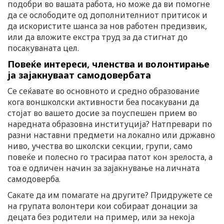
подобри во вашата работа, но може да ви помогне
да се ослободите од дополнителниот притисок и
да искористите шанса за нов работен предизвик,
или да вложите екстра труд за да стигнат до
посакуваната цел.
Повеќе интереси, членства и волонтирање
ја зајакнуваат самодовербата
Се сеќавате во основното и средно образование
кога воншколски активности беа посакувани да
стојат во вашето досие за поуспешен прием во
наредната образовна институција? Натпревари по
разни наставни предмети на локално или државно
ниво, учества во школски секции, групи, само
повеќе и полесно го трасираа патот кон зрелоста, а
тоа е одличен начин за зајакнување на личната
самодоверба.
Сакате да им помагате на другите? Придружете се
на групата волонтери кои собираат донации за
децата без родители на пример, или за некоја