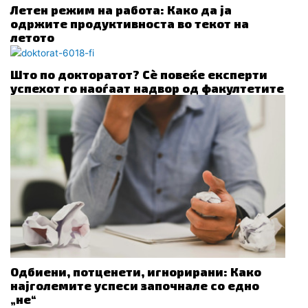
Летен режим на работа: Како да ја
одржите продуктивноста во текот на
летото
Што по докторатот? Сè повеќе експерти
успехот го наоѓаат надвор од факултетите
Одбиени, потценети, игнорирани: Како
најголемите успеси започнале со едно
„не“