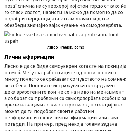
поза“ слична на суперхерој кој стои гордо откако ќе
го спаси светот, навистина може да помогне да се
подобри перцепцијата за самопочит и да се
обезбеди значајно зајакнување на самодовербата.
Извор: Freepik/jcomp
Лични афирмации
Лесно е да се биде самоуверен кога сте на позиција
на моќ. Меѓутоа, работниците од пониско ниво
многу почесто се среќаваат со чувството на сомнеж
во себеси. Поновите истражувања потврдуваат
дека вработените кои не се на ниво на менаџмент,
а се борат со проблеми со самодовербата особено за
време на задачи со висок притисок, потенцијално
можат да ги подобрат своите работни
перформанси преку лични афирмации или само-
потврди. На пример, пред некоја голема задача
или клучно интервју, одвојте еден момент и