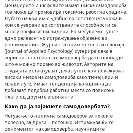
менаџерите и шефовите имаат ниска самодоверба,
тоа може да промовира токсична работна средина.
Луѓето на кои им е удобно во сопствената кожа и
кои се уверени во сопствените способности се
многу поефикасни лидери. Во меѓувреме, уште
едно релевантно истражување објавено во
реномираниот Журнал за применета психологија
(Journal of Applied Psychology) сугерира дека е
корисно сопствената самодоверба да се пронајде
што е можно порано во животот. Авторите на
студијата истакнуваат дека луѓето кои покажуваат
високи нивоа на самодоверба како тинејџери и
млади луѓе, имаат тенденција во иднина да
добиваат подобри работни места со повисоки
плати од другите апликанти.
Како да ја зајакнете самодовербата?
Негувањето на лична самодоверба за некои е
полесно, за други – потешко. Истражувајќи го
феноментот на самодоверба, научниците