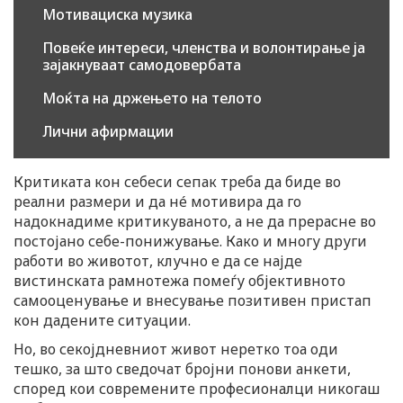
Мотивациска музика
Повеќе интереси, членства и волонтирање ја
зајакнуваат самодовербата
Моќта на држењето на телото
Лични афирмации
Критиката кон себеси сепак треба да биде во
реални размери и да нé мотивира да го
надокнадиме критикуваното, а не да прерасне во
постојано себе-понижување. Како и многу други
работи во животот, клучно е да се најде
вистинската рамнотежа помеѓу објективното
самооценување и внесување позитивен пристап
кон дадените ситуации.
Но, во секојдневниот живот неретко тоа оди
тешко, за што сведочат бројни понови анкети,
според кои современите професионалци никогаш