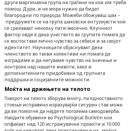
друга маргинална група на граѓани на кои им треба
помош. Дури, и не мора нужно да бидат
благородни по природа. Можеби обожуваш шах –
придружете се на група шаховски ентузијасти кои
се среќаваат неколку пати месечно. Клучниот
фактор овде е дека учеството во групите помага да
се воспостави лично чувство за себеси и за својот
идентитет. Научниците објаснуваат дека
членството во такви колективи ни помага да
изградиме и да негуваме чувство на значење и
контрола над нашите животи, како и
дополнителните придобивки од групната
поддршка и социјалните можности.
Моќта на држењето на телото
Говорот на телото зборува многу, па едноставното
стоење исправено изразувајќи сигурен став може
да ви помогне да најдете поголема самодоверба.
Наодите објавени во Psychological Bulletin кои
опфаќаат над 120 истражувачки проекти и 10.000
луѓе ни кажуваат дека практикување на „моќна