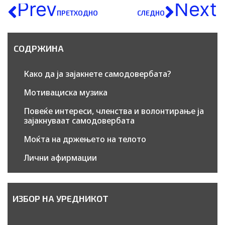
Prev
Next
ПРЕТХОДНО
СЛЕДНО
СОДРЖИНА
Како да ја зајакнете самодовербата?
Мотивациска музика
Повеќе интереси, членства и волонтирање ја
зајакнуваат самодовербата
Моќта на држењето на телото
Лични афирмации
ИЗБОР НА УРЕДНИКОТ