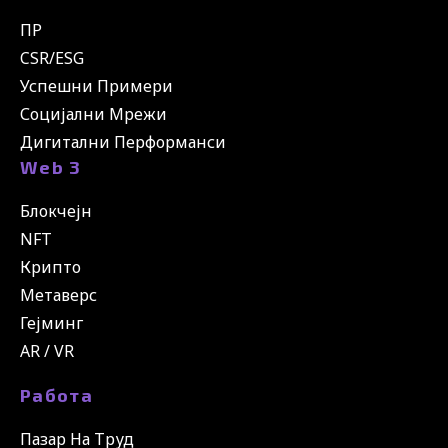
ПР
CSR/ESG
Успешни Примери
Социјални Мрежи
Дигитални Перформанси
Web 3
Блокчејн
NFT
Крипто
Метаверс
Гејминг
AR / VR
Работа
Пазар На Труд