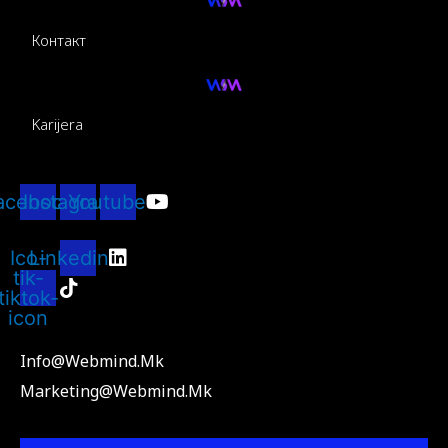
Контакт
Karijera
acebook
Instagram
Youtube
Ico-
Linkedin
tik-
tiktok-
icon
Info@webmind.mk
Marketing@webmind.mk