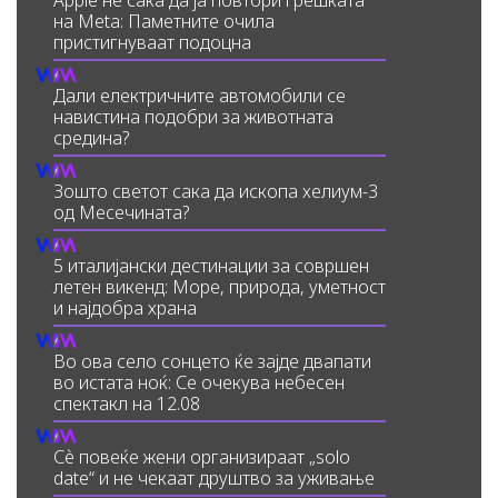
на Meta: Паметните очила
пристигнуваат подоцна
Дали електричните автомобили се
навистина подобри за животната
средина?
Зошто светот сака да ископа хелиум-3
од Месечината?
5 италијански дестинации за совршен
летен викенд: Море, природа, уметност
и најдобра храна
Во ова село сонцето ќе зајде двапати
во истата ноќ: Се очекува небесен
спектакл на 12.08
Сè повеќе жени организираат „solo
date“ и не чекаат друштво за уживање