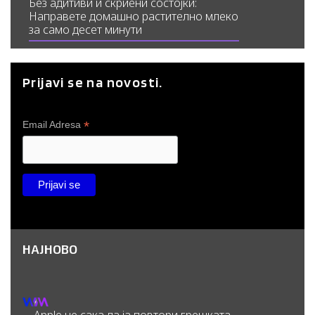
Без адитиви и скриени состојки:
Направете домашно растително млеко
за само десет минути
Prijavi se na novosti.
*
Email Adresa
НАЈНОВО
Apple не сака да ја повтори грешката