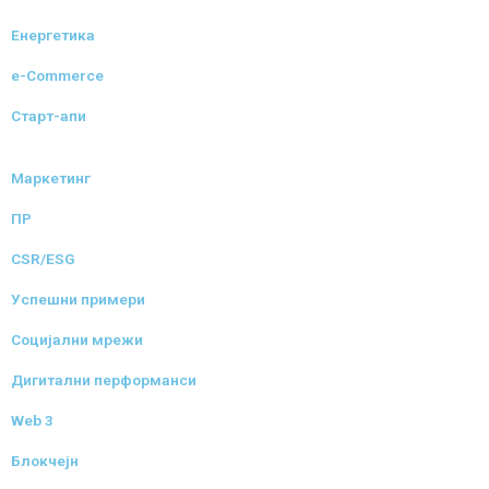
Енергетика
e-Commerce
Старт-апи
Маркетинг
ПР
CSR/ESG
Успешни примери
Социјални мрежи
Дигитални перформанси
Web 3
Блокчејн