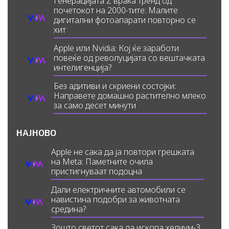
Генерацијата Z враќа тренд од
почетокот на 2000-тите: Малите
дигитални фотоапарати повторно се
хит
Apple или Nvidia: Кој ќе заработи
повеќе од револуцијата со вештачката
интелигенција?
Без адитиви и скриени состојки:
Направете домашно растително млеко
за само десет минути
НАЈНОВО
Apple не сака да ја повтори грешката
на Meta: Паметните очила
пристигнуваат подоцна
Дали електричните автомобили се
навистина подобри за животната
средина?
Зошто светот сака да ископа хелиум-3