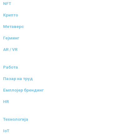
NFT
Крипто
Метаверс
Гејминг
AR / VR
Работа
Пазар на труд
Емплојер брендинг
HR
Технологија
IoT