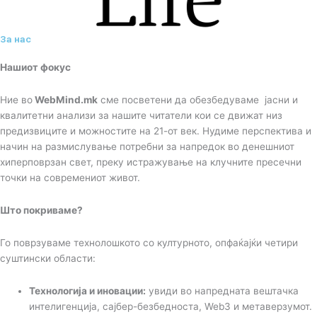
За нас
Нашиот фокус
Ние во
WebMind.mk
сме посветени да обезбедуваме јасни и
квалитетни анализи за нашите читатели кои се движат низ
предизвиците и можностите на 21-от век. Нудиме перспектива и
начин на размислување потребни за напредок во денешниот
хиперповрзан свет, преку истражување на клучните пресечни
точки на современиот живот.
Што покриваме?
Го поврзуваме технолошкото со културното, опфаќајќи четири
суштински области:
Технологија и иновации:
увиди во напредната вештачка
интелигенција, сајбер-безбедноста, Web3 и метаверзумот.