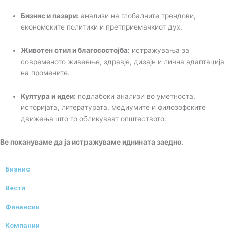
Бизнис и пазари:
анализи на глобалните трендови,
економските политики и претприемачкиот дух.
Животен стил и благосостојба:
истражувања за
современото живеење, здравје, дизајн и лична адаптација
на промените.
Култура и идеи:
подлабоки анализи во уметноста,
историјата, литературата, медиумите и филозофските
движења што го обликуваат општеството.
Ве покануваме да ја истражуваме иднината заедно.
Бизнис
Вести
Финансии
Компании