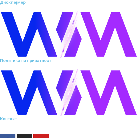
Дисклејмер
Политика на приватност
Контакт
F
I
Y