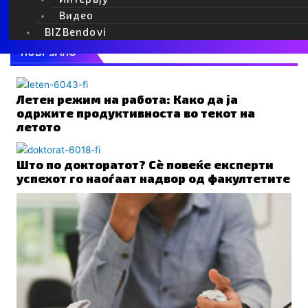
Видео
BIZBendovi
ПОВРЗАНО
Летен режим на работа: Како да ја
одржите продуктивноста во текот на
летото
Што по докторатот? Сè повеќе експерти
успехот го наоѓаат надвор од факултетите