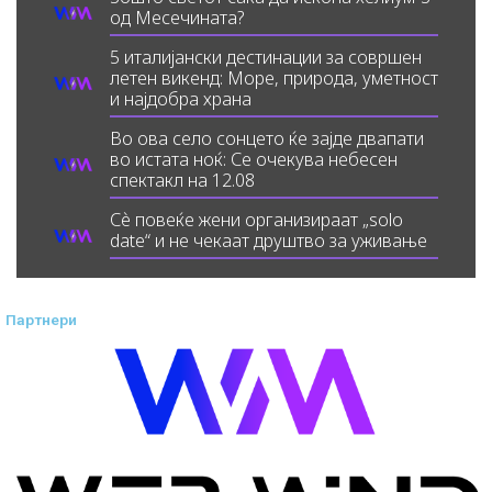
од Месечината?
5 италијански дестинации за совршен
летен викенд: Море, природа, уметност
и најдобра храна
Во ова село сонцето ќе зајде двапати
во истата ноќ: Се очекува небесен
спектакл на 12.08
Сè повеќе жени организираат „solo
date“ и не чекаат друштво за уживање
Партнери