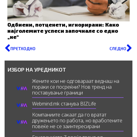
Одбиени, потценети, игнорирани: Како
најголемите успеси започнале со едно
„не“
Prev
N
ПРЕТХОДНО
СЛЕДНО
ИЗБОР НА УРЕДНИКОТ
Жените кои не одговараат веднаш на
пораки се посреќни? Нов тренд на
поставување граници
Webmind.mk станува BIZLife
Компаниите сакаат да го вратат
дружењето по работа, но вработените
повеќе не се заинтересирани