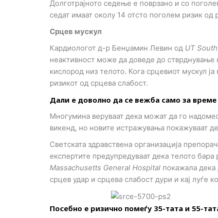
Долготрајното седење е поврзано и со поголе
седат имаат околу 14 отсто поголем ризик од 
Срцев мускул
Кардиологот д-р Бенџамин Левин од
UT South
неактивност може да доведе до стврднување на
кислород низ телото. Кога срцевиот мускул ја
ризикот од срцева слабост.
Дали е доволно да се вежба само за време
Многумина веруваат дека можат да го надомес
викенд, но новите истражувања покажуваат де
Светската здравствена организација препорач
експертите предупредуваат дека телото бара 
Massachusetts General Hospital
покажала дека 
срцев удар и срцева слабост дури и кај луѓе 
Посебно е ризично помеѓу 35-тата и 55-тат