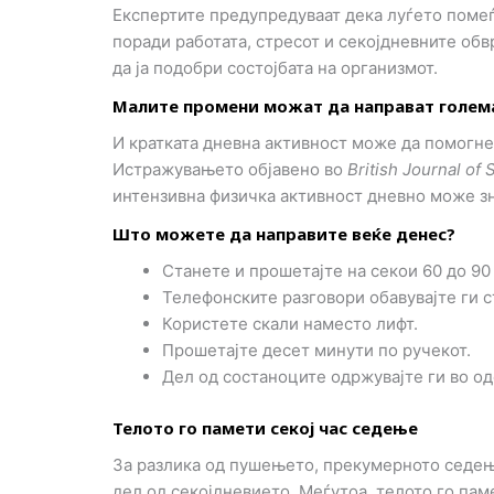
Експертите предупредуваат дека луѓето помеѓ
поради работата, стресот и секојдневните об
да ја подобри состојбата на организмот.
Малите промени можат да направат голем
И кратката дневна активност може да помогне
Истражувањето објавено во
British Journal of
интензивна физичка активност дневно може з
Што можете да направите веќе денес?
Станете и прошетајте на секои 60 до 90
Телефонските разговори обавувајте ги с
Користете скали наместо лифт.
Прошетајте десет минути по ручекот.
Дел од состаноците одржувајте ги во од
Телото го памети секој час седење
За разлика од пушењето, прекумерното седење
дел од секојдневието. Меѓутоа, телото го пам