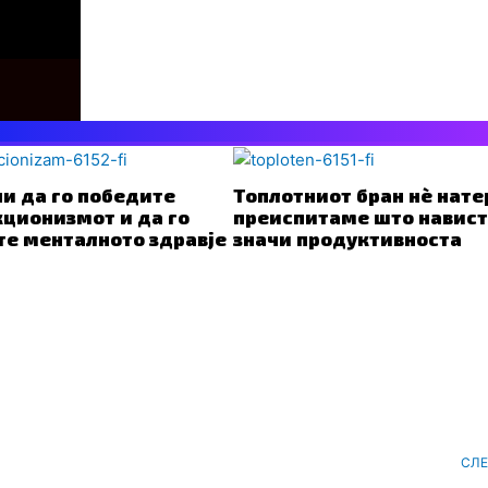
ни да го победите
Топлотниот бран нè нате
ционизмот и да го
преиспитаме што навис
те менталното здравје
значи продуктивноста
СЛ