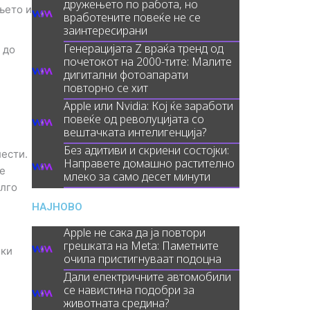
дружењето по работа, но
њето и
вработените повеќе не се
заинтересирани
Генерацијата Z враќа тренд од
 до
почетокот на 2000-тите: Малите
дигитални фотоапарати
повторно се хит
Apple или Nvidia: Кој ќе заработи
повеќе од револуцијата со
вештачката интелигенција?
Без адитиви и скриени состојки:
лести.
Направете домашно растително
те
млеко за само десет минути
олго
НАЈНОВО
Apple не сака да ја повтори
грешката на Meta: Паметните
чки
очила пристигнуваат подоцна
Дали електричните автомобили
се навистина подобри за
животната средина?