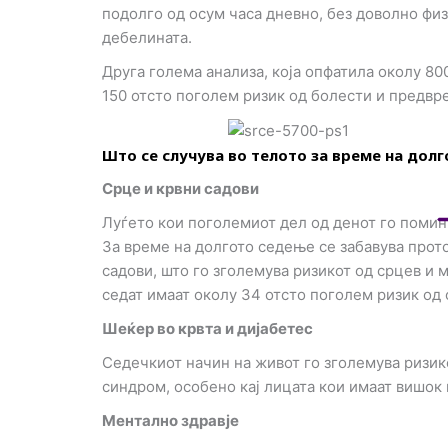
подолго од осум часа дневно, без доволно фи
дебелината.
Друга голема анализа, која опфатила околу 80
150 отсто поголем ризик од болести и предвре
Што се случува во телото за време на дол
Срце и крвни садови
Луѓето кои поголемиот дел од денот го помин
За време на долгото седење се забавува прото
садови, што го зголемува ризикот од срцев и
седат имаат околу 34 отсто поголем ризик од 
Шеќер во крвта и дијабетес
Седечкиот начин на живот го зголемува ризик
синдром, особено кај лицата кои имаат вишок
Ментално здравје