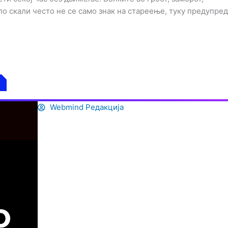
о скали често не се само знак на стареење, туку предупре
Webmind Редакција