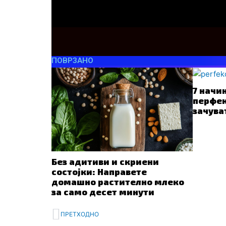
ПОВРЗАНО
7 начи
перфек
зачува
Без адитиви и скриени
состојки: Направете
домашно растително млеко
за само десет минути
Prev
ПРЕТХОДНО