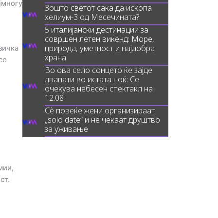
јмногу
Зошто светот сака да ископа
хелиум-3 од Месечината?
5 италијански дестинации за
совршен летен викенд: Море,
природа, уметност и најдобра
зичка
храна
со
Во ова село сонцето ќе зајде
двапати во истата ноќ: Се
очекува небесен спектакл на
12.08
Сè повеќе жени организираат
„solo date“ и не чекаат друштво
за уживање
мии,
ст.