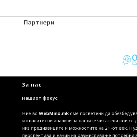
Партнери
За нас
Нашиот фокус
Ние во
WebMind.mk
сме посветени да обезбедув
и квалитетни анализи за нашите читатели кои се
низ предизвиците и можностите на 21-от век. Н
перспектива и начин на размислување потребни 