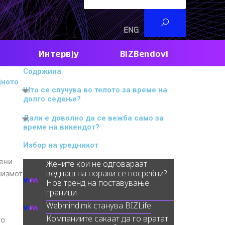
ENG
RS
Интервју
BIZBendovi
Содржина
јното
Што се случува во телото за време на
долго седење?
Дали е доволно да се вежба само за
време на викендот?
Избор на уредникот
вени
Жените кои не одговараат
веднаш на пораки се посреќни?
лизмот
Нов тренд на поставување
граници
Webmind.mk станува BIZLife
Компаниите сакаат да го вратат
то