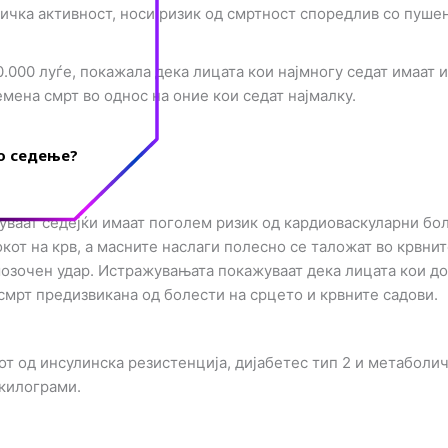
зичка активност, носи ризик од смртност споредлив со пуше
0.000 луѓе, покажала дека лицата кои најмногу седат имаат и
мена смрт во однос на оние кои седат најмалку.
го седење?
уваат седејќи имаат поголем ризик од кардиоваскуларни бо
кот на крв, а масните наслаги полесно се таложат во крвни
 мозочен удар. Истражувањата покажуваат дека лицата кои д
смрт предизвикана од болести на срцето и крвните садови.
от од инсулинска резистенција, дијабетес тип 2 и метаболи
 килограми.