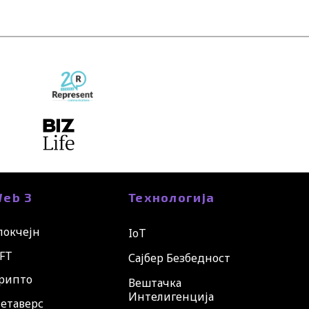
eb 3
Технологија
локчејн
IoT
FT
Сајбер Безбедност
рипто
Вештачка
Интелигенција
етаверс