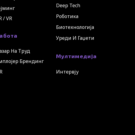
Deep Tech
ејминг
Роботика
R / VR
Биотехнологија
абота
Уреди И Гаџети
азар На Труд
Мултимедија
мплојер Брендинг
R
Интервју