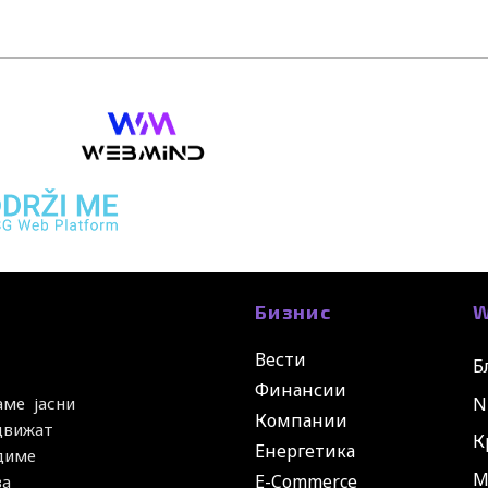
Бизнис
W
Вести
Б
Финансии
N
аме јасни
Компании
 движат
К
Енергетика
удиме
М
E-Commerce
за