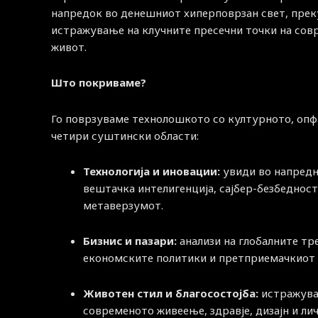
напредок во денешниот хиперповрзан свет, прек
истражување на клучните пресечни точки на со
живот.
Што покриваме?
Го поврзуваме технолошкото со културното, опф
четири суштински области:
Технологија и иновации:
увиди во напред
вештачка интелигенција, сајбер-безбедност
метаверзумот.
Бизнис и пазари:
анализи на глобалните тр
економските политики и претприемачкиот 
Животен стил и благосостојба:
истражува
современото живеење, здравје, дизајн и ли