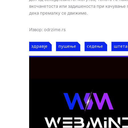
вкочанетоста или задишеноста при качување п
дека премалку се движиме.
Извор: odrzime.rs
здравје
пушење
седење
штета