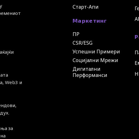
у
Старт-Апи
Г
времениот
A
Маркетинг
ПР
Р
CSR/ESG
Успешни Примери
аќајќи
П
Социјални Мрежи
Е
Дигитални
H
ната
Перформанси
а, Web3 и
ендови,
дух.
ња за
чна