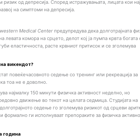
м ризик од депресија. Според истражувањата, лицата кои на
развој на симптоми на депресија.
western Medical Center
предупредува дека долготрајната фи
 левата комора на срцето, делот кој ја пумпа крвта богата 
 губи еластичноста, расте крвниот притисок и се зголемува
 на викендот?
тат повеќечасовното седење со тренинг или рекреација за
ка тоа не е доволно.
ува најмалку 150 минути физичка активност неделно, но
редовно движење во текот на целата седмица. Студијата на
долготрајното седење го зголемува ризикот од срцеви арит
кои формално ги исполнуваат препораките за физичка активно
а година