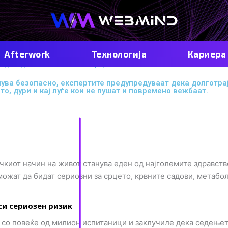
Afterwork
Технологија
Кариера
иде еднакво опасна за срцето
елува безопасно, експертите предупредуваат дека долготра
о, дури и кај луѓе кои не пушат и повремено вежбаат.
киот начин на живот станува еден од најголемите здравст
ожат да бидат сериозни за срцето, крвните садови, метабо
си сериозен ризик
 со повеќе од милион испитаници и заклучиле дека седење