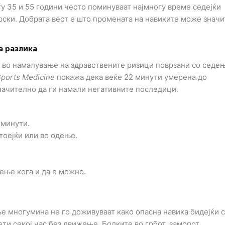
у 35 и 55 години често поминуваат најмногу време седејќи
врски. Добрата вест е што промената на навиките може знач
а разлика
 во намалување на здравствените ризици поврзани со седе
 Sports Medicine
покажа дека веќе 22 минути умерена до
начително да ги намали негативните последици.
 минути.
тоејќи или во одење.
ење кога и да е можно.
 многумина не го доживуваат како опасна навика бидејќи 
ети секој час без движење. Болките во грбот, заморот,