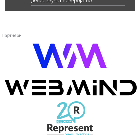
денес звучат неверојатно
Партнери