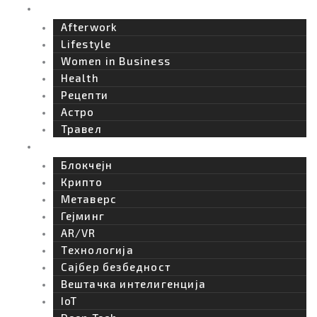
k
a
-
n
Afterwork
Afterwork
m
t
Lifestyle
Women in Business
i
Health
Рецепти
k
Астро
Травел
t
Технологија
Блокчејн
o
Крипто
Метаверс
k
Гејминг
AR/VR
-
Tехнологија
Сајбер безбедност
i
Вештачка интелигенција
IoT