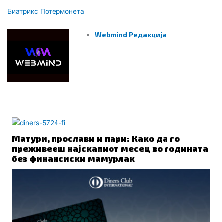
Биатрикс Потер
монета
Webmind Редакција
ПОВРЗАНО
Матури, прослави и пари: Како да го
преживееш најскапиот месец во годината
без финансиски мамурлак