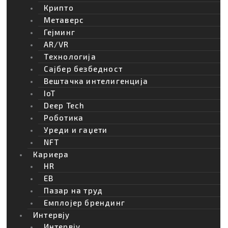
Крипто
Метаверс
Гејминг
AR/VR
Tехнологија
Сајбер безбедност
Вештачка интелигенција
IoT
Deep Tech
Роботика
Уреди и гаџети
NFT
Кариера
HR
EB
Пазар на труд
Емплојер брендинг
Интервју
Интервју