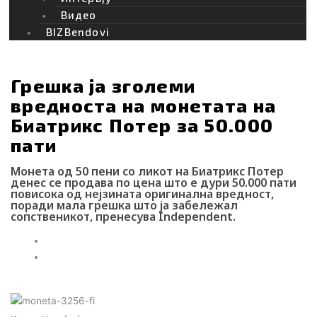
Видео
BIZBendovi
Грешка ја зголеми
вредноста на монетата на
Биатрикс Потер за 50.000
пати
Монета од 50 пени со ликот на Биатрикс Потер
денес се продава по цена што е дури 50.000 пати
повисока од нејзината оригинална вредност,
поради мала грешка што ја забележал
сопственикот, пренесува Independent.
Webmind Редакција
04/04/2025