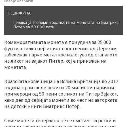
Извор: Unsplash
СОДРЖИНА
Грешка ја зголеми вредноста на монетата на Биатрикс
Потер за 50.000 пати
Комеморативната монета е понудена за 25.000
фунти, откако нејзиниот сопственик од Дерехам
забележал парче метал кое излегува од стапалото
на ликот на зајакот Питер, кој е прикажан на
монетата.
Кралската ковачница на Велика Британија во 2017
година произведе речиси 20 милиони парични
примероци од 50 пени со ликот на Питер Зајакот,
како дел од серијата монети во чест на авторката
на детски книги Биатрикс Потер.
Овие монети генерално не се сметаат за ретки и
поради големата количина во оптек вредат само