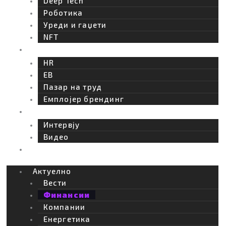
c
Deep Tech
Роботика
o
Уреди и гаџети
NFT
Кариера
n
HR
EB
Пазар на труд
Емплојер брендинг
Интервју
Интервју
Видео
BIZBendovi
Актуелно
Вести
Финансии
Компании
Енергетика