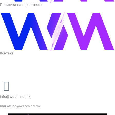
Политика на приватност
Контакт
F
I
Y
a
n
o
I
L
c
s
u
c
i
info@webmind.mk
e
t
t
marketing@webmind.mk
o
n