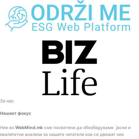
За нас
Нашиот фокус
Ние во
WebMind.mk
сме посветени да обезбедуваме јасни и
квалитетни анализи за нашите читатели кои се движат низ