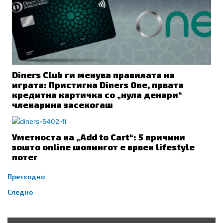
Diners Club ги менува правилата на
играта: Пристигна Diners One, првата
кредитна картичка со „нула денари“
членарина засекогаш
Уметноста на „Add to Cart“: 5 причини
зошто online шопингот е врвен lifestyle
потег
Prev
Next
Претходно
Следно