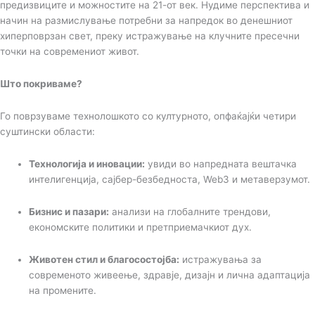
предизвиците и можностите на 21-от век. Нудиме перспектива и
начин на размислување потребни за напредок во денешниот
хиперповрзан свет, преку истражување на клучните пресечни
точки на современиот живот.
Што покриваме?
Го поврзуваме технолошкото со културното, опфаќајќи четири
суштински области:
Технологија и иновации:
увиди во напредната вештачка
интелигенција, сајбер-безбедноста, Web3 и метаверзумот.
Бизнис и пазари:
анализи на глобалните трендови,
економските политики и претприемачкиот дух.
Животен стил и благосостојба:
истражувања за
современото живеење, здравје, дизајн и лична адаптација
на промените.