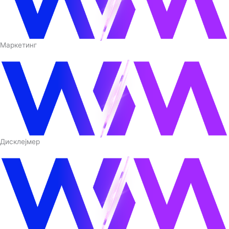
Маркетинг
Дисклејмер