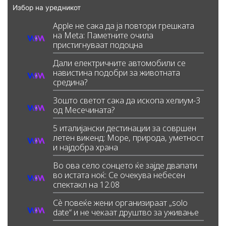
Избор на уредникот
Apple не сака да ја повтори грешката
на Meta: Паметните очила
пристигнуваат подоцна
Дали електричните автомобили се
навистина подобри за животната
средина?
Зошто светот сака да ископа хелиум-3
од Месечината?
5 италијански дестинации за совршен
летен викенд: Море, природа, уметност
и најдобра храна
Во ова село сонцето ќе зајде двапати
во истата ноќ: Се очекува небесен
спектакл на 12.08
Сè повеќе жени организираат „solo
date“ и не чекаат друштво за уживање