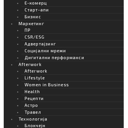
Е-комерц
Старт-апи
Бизнис
Маркетинг
ПР
CSR/ESG
Адвертајзинг
Социјални мрежи
Дигитални перформанси
Afterwork
Afterwork
Lifestyle
Women in Business
Health
Рецепти
Астро
Травел
Технологија
Блокчејн