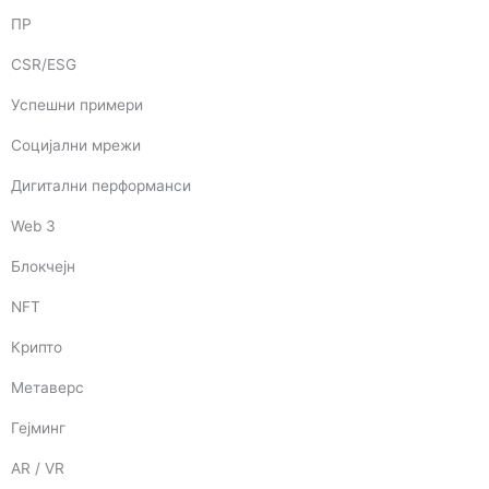
ПР
CSR/ESG
Успешни примери
Социјални мрежи
Дигитални перформанси
Web 3
Блокчејн
NFT
Крипто
Метаверс
Гејминг
AR / VR