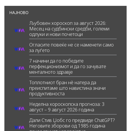
НАЈНОВО
Љубовен хороскоп за август 2026:
Месец на судбински средби, големи
одлуки и нови почетоци
Огласите повеќе не се наменети само
за луѓето
7 начини да го победите
перфекционизмот и да го зачувате
менталното здравје
Топлотниот бран нè натера да
преиспитаме што навистина значи
продуктивноста
Неделна хороскопска прогноза: 3
август – 9 август 2026 година
Дали Стив Џобс го предвиде ChatGPT?
Неговите зборови од 1985 година