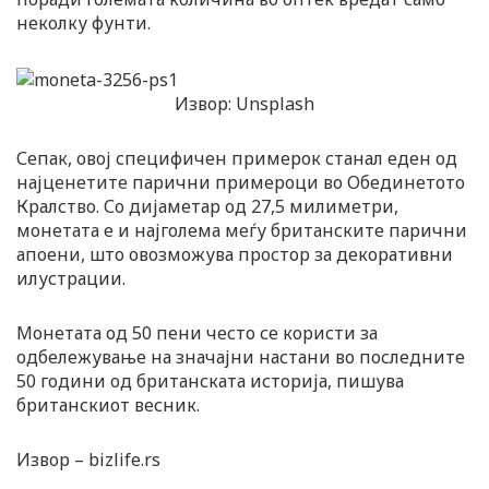
неколку фунти.
Извор: Unsplash
Сепак, овој специфичен примерок станал еден од
најценетите парични примероци во Обединетото
Кралство. Со дијаметар од 27,5 милиметри,
монетата е и најголема меѓу британските парични
апоени, што овозможува простор за декоративни
илустрации.
Монетата од 50 пени често се користи за
одбележување на значајни настани во последните
50 години од британската историја, пишува
британскиот весник.
Извор – bizlife.rs