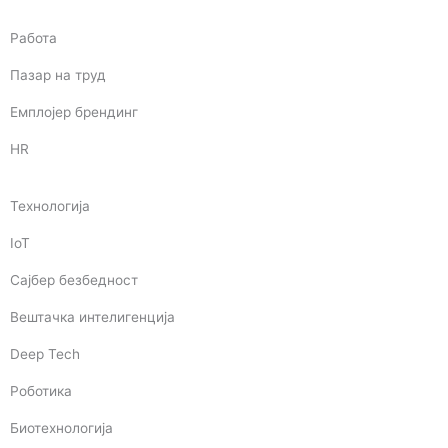
Работа
Пазар на труд
Емплојер брендинг
HR
Технологија
IoT
Сајбер безбедност
Вештачка интелигенција
Deep Tech
Роботика
Биотехнологија