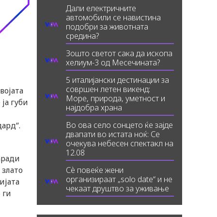
Дали електричните
автомобили се навистина
подобри за животната
средина?
Зошто светот сака да ископа
хелиум-3 од Месечината?
5 италијански дестинации за
совршен летен викенд:
војата
Море, природа, уметност и
ја губи
најдобра храна
Во ова село сонцето ќе зајде
ард“.
двапати во истата ноќ: Се
очекува небесен спектакл на
12.08
аради
 злато
Сè повеќе жени
организираат „solo date“ и не
ијата
чекаат друштво за уживање
 ги