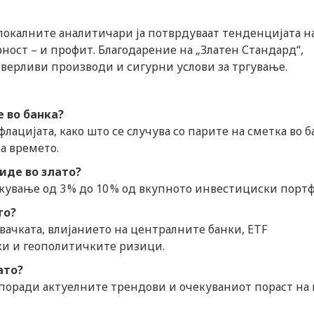
 локалните аналитичари ја потврдуваат тенденцијата н
ност – и профит. Благодарение на „Златен Стандард“,
верливи производи и сигурни услови за тргување.
 во банка?
флацијата, како што се случува со парите на сметка во б
на времето.
иде во злато?
вање од 3 % до 10 % од вкупното инвестициски портф
то?
вачката, влијанието на централните банки, ETF
ки и геополитичките ризици.
ато?
поради актуелните трендови и очекуваниот пораст на 