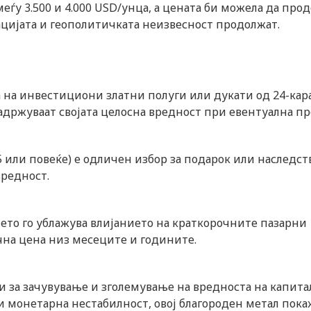
еѓу 3.500 и 4.000 USD/унца, а цената би можела да про
ацијата и геополитичката неизвесност продолжат.
а на инвестициони златни полуги или дукати од 24-кар
 задржуваат својата целосна вредност при евентуална п
5 или повеќе) е одличен избор за подарок или наследст
вредност.
мето го ублажува влијанието на краткорочните пазарни
на цена низ месеците и годините.
и за зачувување и зголемување на вредноста на капитал
и монетарна нестабилност, овој благороден метал пока