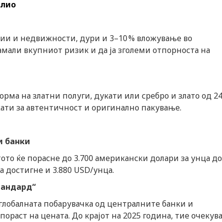
олио
ции и недвижности, дури и 3–10 % вложување во
мали вкупниот ризик и да ја зголеми отпорноста на
рма на златни полуги, дукати или сребро и злато од 2
кати за автентичност и оригинално пакување.
и банки
ото ќе порасне до 3.700 американски долари за унца до
да достигне и 3.880 USD/унца.
тандард“
глобалната побарувачка од централните банки и
раст на цената. До крајот на 2025 година, тие очекува