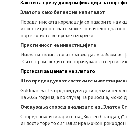
Заштита преку диверзификација на портф
n
Златото како баланс на капиталот
Поради ниската корелација со пазарите на ак
инвестиционо злато може значително да го на
портфолиото во време на кризи.
Практичност на инвестицијата
Инвестиционото злато може да се набави во фо
. Сите производи се испорачуваат со сертифи
Прогнози за цената на златото
Што предвидуваат светските инвестициск
Goldman Sachs предвидува дека цената на злат
на 2025 година, а во случај на рецесија, може 
Очекувања според анализите на „Златен С
Според аналитичарите на „Златен Стандард“, 
инвеститорите сигнализира можен рекорден по