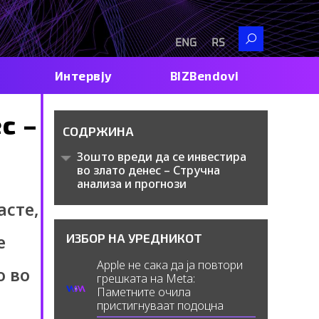
Search
ENG
RS
Интервју
BIZBendovi
с –
СОДРЖИНА
Зошто вреди да се инвестира
во злато денес – Стручна
анализа и прогнози
асте,
ИЗБОР НА УРЕДНИКОТ
е
Apple не сака да ја повтори
о во
грешката на Meta:
Паметните очила
пристигнуваат подоцна