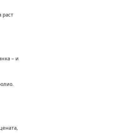
а раст
анка – и
олио.
цената,