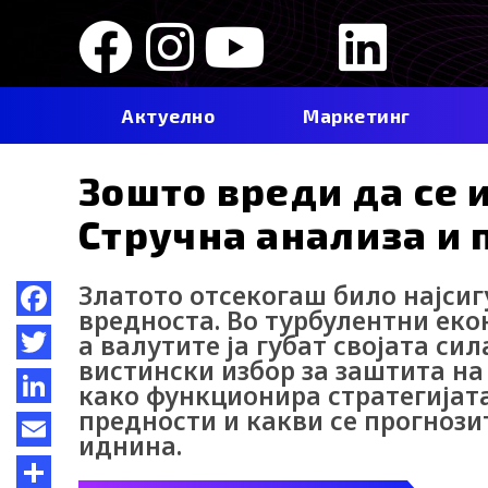
Skip
F
I
Y
I
L
to
content
a
n
o
c
i
Актуелно
Маркетинг
c
s
u
o
n
Зошто вреди да се 
e
t
t
-
k
Стручна анализа и 
b
a
u
t
e
Златото отсекогаш било најсиг
o
g
b
i
d
вредноста. Во турбулентни еко
Facebook
а валутите ја губат својата си
o
r
e
k
i
вистински избор за заштита на 
Twitter
како функционира стратегијата
k
a
-
n
предности и какви се прогнози
LinkedIn
иднина.
m
t
Email