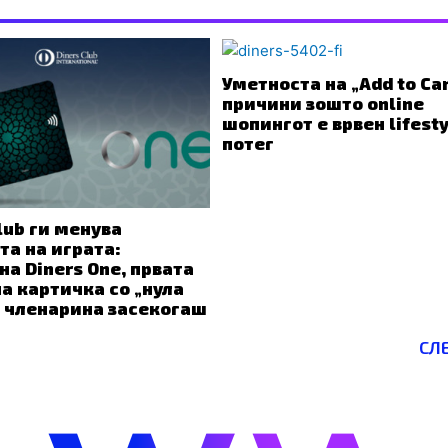
Уметноста на „Add to Car
причини зошто online
шопингот е врвен lifest
потег
lub ги менува
та на играта:
на Diners One, првата
а картичка со „нула
 членарина засекогаш
СЛ