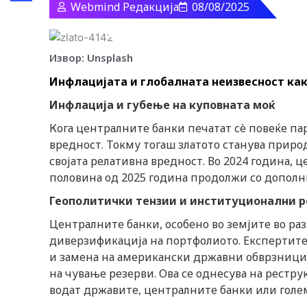
Webmind Редакција
08/08/2025
Share
i
k
Извор: Unsplash
Инфлацијата и глобалната неизвесност как
t
Инфлација и губење на куповната моќ
o
Кога централните банки печатат сè повеќе пари,
вредност. Токму тогаш златото станува природ
k
својата релативна вредност. Во 2024 година, це
половина од 2025 година продолжи со дополни
-
Геополитички тензии и институционални р
i
Централните банки, особено во земјите во раз
диверзификација на портфолиото. Експертите 
и замена на американски државни обврзници с
c
на чување резерви. Ова се однесува на рестр
водат државите, централните банки или гол
o