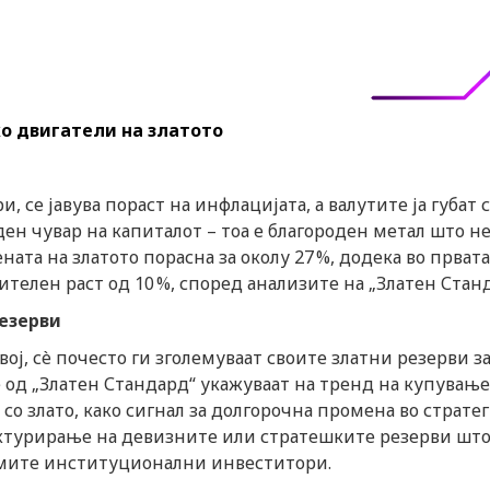
о двигатели на златото
 се јавува пораст на инфлацијата, а валутите ја губат с
ен чувар на капиталот – тоа е благороден метал што не 
ната на златото порасна за околу 27 %, додека во првата
телен раст од 10 %, според анализите на „Златен Станд
езерви
вој, сè почесто ги зголемуваат своите златни резерви з
од „Златен Стандард“ укажуваат на тренд на купување
о злато, како сигнал за долгорочна промена во стратег
уктурирање на девизните или стратешките резерви што
емите институционални инвеститори.