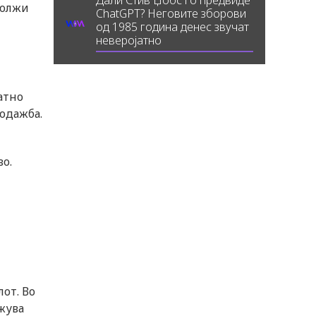
Дали Стив Џобс го предвиде
должи
ChatGPT? Неговите зборови
од 1985 година денес звучат
неверојатно
атно
родажба.
во.
от. Во
жува