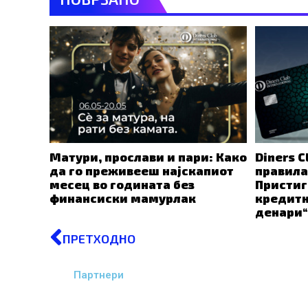
Матури, прослави и пари: Како
Diners C
да го преживееш најскапиот
правила
месец во годината без
Пристиг
финансиски мамурлак
кредитн
денари“
Prev
ПРЕТХОДНО
Партнери