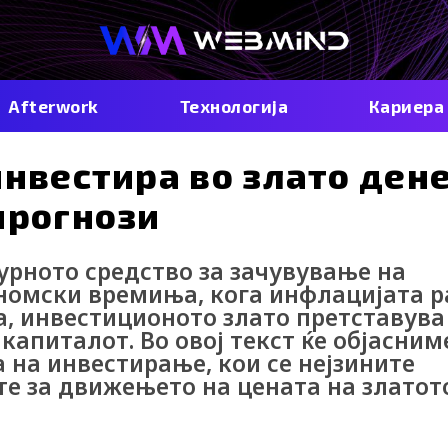
Afterwork
Технологија
Кариера
инвестира во злато дене
прогнози
урното средство за зачувување на
номски времиња, кога инфлацијата р
ла, инвестиционото злато претставува
капиталот. Во овој текст ќе објасним
 на инвестирање, кои се нејзините
те за движењето на цената на златот