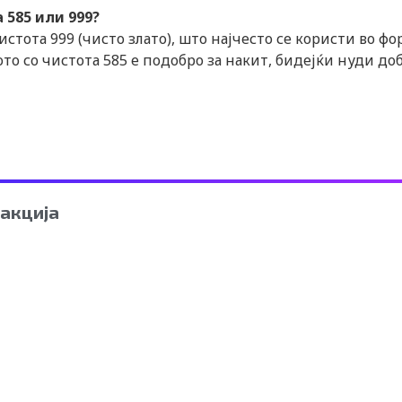
 585 или 999?
истота 999 (чисто злато), што најчесто се користи во фо
ото со чистота 585 е подобро за накит, бидејќи нуди до
акција