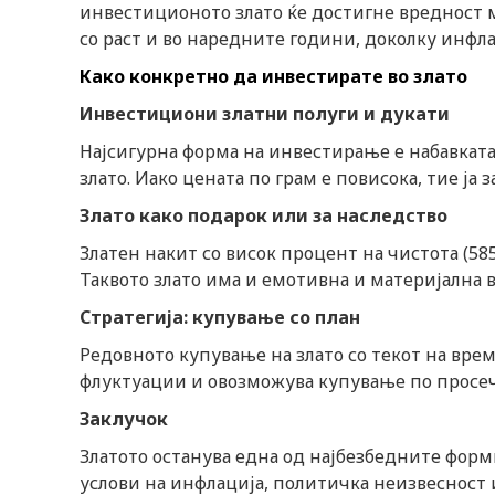
инвестиционото злато ќе достигне вредност м
со раст и во наредните години, доколку инфл
Како конкретно да инвестирате во злато
Инвестициони златни полуги и дукати
Најсигурна форма на инвестирање е набавкат
злато. Иако цената по грам е повисока, тие ја
Злато како подарок или за наследство
Златен накит со висок процент на чистота (58
Таквото злато има и емотивна и материјална 
Стратегија: купување со план
Редовното купување на злато со текот на вре
флуктуации и овозможува купување по просеч
Заклучок
Златото останува една од најбезбедните форм
услови на инфлација, политичка неизвесност 