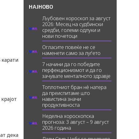
НАЈНОВО
Љубовен хороскоп за август
2026: Месец на судбински
средби, големи одлуки и
нови почетоци
Огласите повеќе не се
наменети само за луѓето
4 карати
7 начини да го победите
перфекционизмот и да го
зачувате менталното здравје
Топлотниот бран нè натера
да преиспитаме што
 крајот
навистина значи
продуктивноста
Неделна хороскопска
прогноза: 3 август – 9 август
2026 година
ат дека