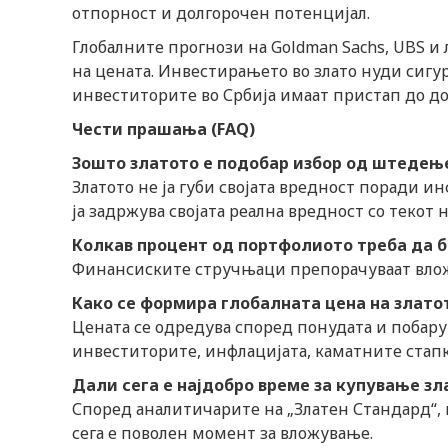
отпорност и долгорочен потенцијал.
Глобалните прогнози на Goldman Sachs, UBS и
на цената. Инвестирањето во злато нуди сигур
инвеститорите во Србија имаат пристап до до
Чести прашања (FAQ)
Зошто златото е подобар избор од штедење
Златото не ја губи својата вредност поради ин
ја задржува својата реална вредност со текот 
Колкав процент од портфолиото треба да б
Финансиските стручњаци препорачуваат вложу
Како се формира глобалната цена на злато
Цената се одредува според понудата и побару
инвеститорите, инфлацијата, каматните стап
Дали сега е најдобро време за купување зл
Според аналитичарите на „Златен Стандард“, 
сега е поволен момент за вложување.