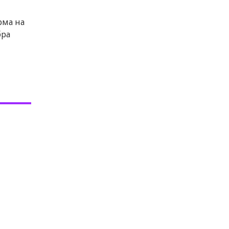
рма на
бра