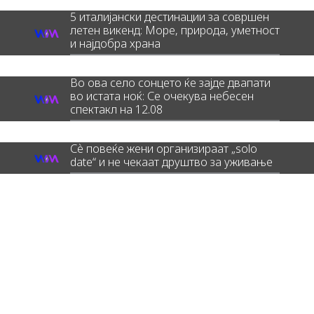
5 италијански дестинации за совршен
летен викенд: Море, природа, уметност
и најдобра храна
Во ова село сонцето ќе зајде двапати
во истата ноќ: Се очекува небесен
спектакл на 12.08
Сè повеќе жени организираат „solo
date“ и не чекаат друштво за уживање