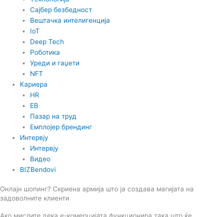
Сајбер безбедност
Вештачка интелигенција
IoT
Deep Tech
Роботика
Уреди и гаџети
NFT
Кариера
HR
EB
Пазар на труд
Емплојер брендинг
Интервју
Интервју
Видео
BIZBendovi
Онлајн шопинг? Скриена армија што ја создава магијата на
задоволните клиенти
Ако мислите дека е-комерцијата функционира така што ќе