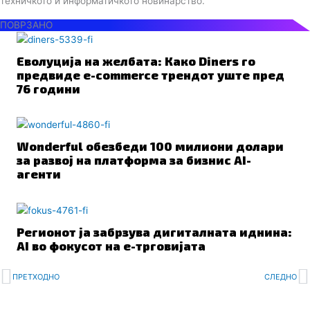
техничкото и информатичкото новинарство.
ПОВРЗАНО
Еволуција на желбата: Како Diners го
предвиде e-commerce трендот уште пред
76 години
Wonderful обезбеди 100 милиони долари
за развој на платформа за бизнис AI-
агенти
Регионот ја забрзува дигиталната иднина:
AI во фокусот на е-трговијата
Prev
N
ПРЕТХОДНО
СЛЕДНО