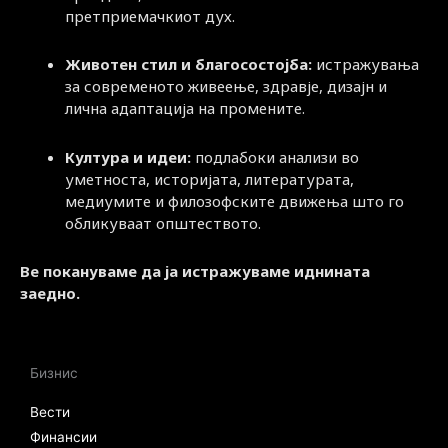
претприемачкиот дух.
Животен стил и благосостојба:
истражувања
за современото живеење, здравје, дизајн и
лична адаптација на промените.
Култура и идеи:
подлабоки анализи во
уметноста, историјата, литературата,
медиумите и филозофските движења што го
обликуваат општеството.
Ве покануваме да ја истражуваме иднината
заедно.
Бизнис
Вести
Финансии