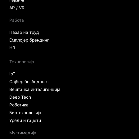
Гејминг
AR / VR
Работа
Пазар на труд
Емплојер брендинг
HR
Технологија
IoT
Сајбер безбедност
Вештачка интелигенција
Deep Tech
Роботика
Биотехнологија
Уреди и гаџети
Мултимедија