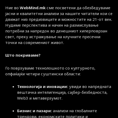
Ние во
WebMind.mk
сме посветени да обезбедуваме
јасни и квалитетни анализи за нашите читатели кои се
движат низ предизвиците и можностите на 21-от век.
Нудиме перспектива и начин на размислување
потребни за напредок во денешниот хиперповрзан
свет, преку истражување на клучните пресечни
точки на современиот живот.
Што покриваме?
Го поврзуваме технолошкото со културното,
опфаќајќи четири суштински области:
Технологија и иновации:
увиди во напредната
вештачка интелигенција, сајбер-безбедноста,
Web3 и метаверзумот.
Бизнис и пазари:
анализи на глобалните
трендови, економските политики и