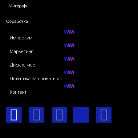
Интервју
Соработка
Импресум
Маркетинг
Дисклејмер
Политика на приватност
Контакт
F
I
Y
I
L
a
n
o
c
i