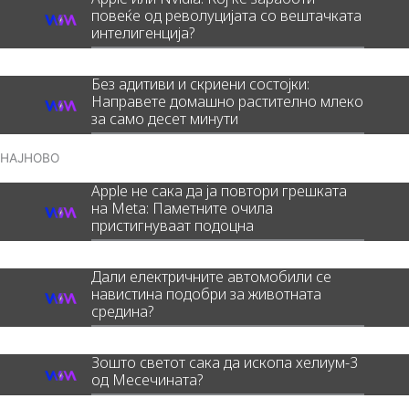
повеќе од револуцијата со вештачката
интелигенција?
Без адитиви и скриени состојки:
Направете домашно растително млеко
за само десет минути
НАЈНОВО
Apple не сака да ја повтори грешката
на Meta: Паметните очила
пристигнуваат подоцна
Дали електричните автомобили се
навистина подобри за животната
средина?
Зошто светот сака да ископа хелиум-3
од Месечината?