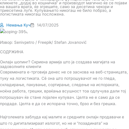
кликнете „додај во кошничка“ и производот магично ќе се појави
на вашата врата, ќе згрешите, само за десетина чекори и
триесетина луѓе. Купувањето никогаш не било побрзо, а
логистиката никогаш посложена.
Немања Куч
14/07/2025
Извор: Senivpetro / Freepik/ Stefan Jovanović
СОДРЖИНА
Онлајн шопинг? Скриена армија што ја создава магијата на
задоволните клиенти
Современата е-трговија денес не се заснова на веб-страницата,
туку на логистиката. Сѐ она што потрошувачот не го гледа,
складирање, пакување, сортирање, следење на испораката,
ноќна работа, грешки, враќања всушност тоа одлучува дали тој
потрошувач ќе стане лојален купувач. Целта не е само да се
продаде. Целта е да се испорача точно, брзо и без грешка.
Најголемата заблуда кај малите и средните онлајн продавачи е
што го дигитализираат излогот, но не и “позадината” на