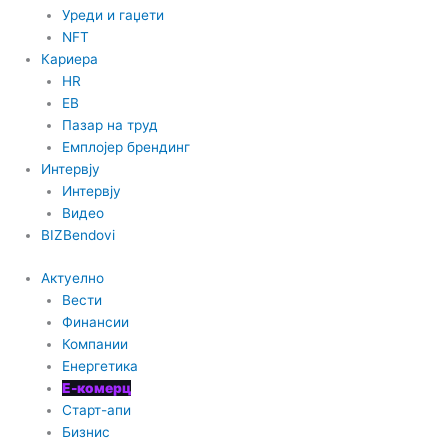
n
Уреди и гаџети
NFT
Кариера
HR
EB
Пазар на труд
Емплојер брендинг
Интервју
Интервју
Видео
BIZBendovi
Актуелно
Вести
Финансии
Компании
Енергетика
Е-комерц
Старт-апи
Бизнис