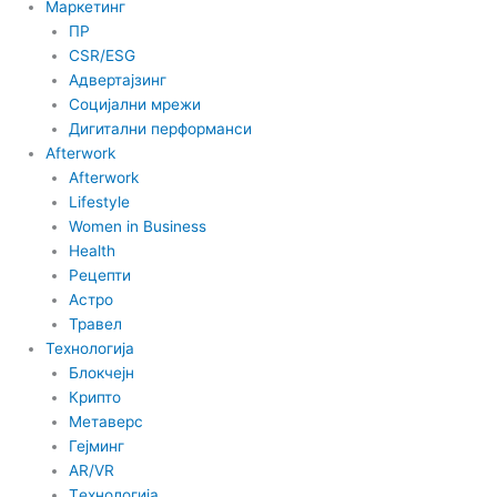
Маркетинг
ПР
CSR/ESG
Адвертајзинг
Социјални мрежи
Дигитални перформанси
Afterwork
Afterwork
Lifestyle
Women in Business
Health
Рецепти
Астро
Травел
Технологија
Блокчејн
Крипто
Метаверс
Гејминг
AR/VR
Tехнологија