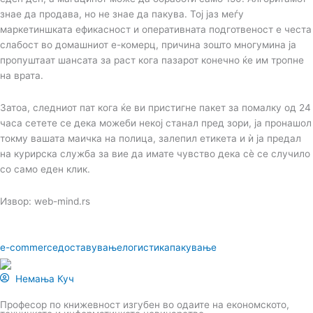
знае да продава, но не знае да пакува. Тој јаз меѓу
маркетиншката ефикасност и оперативната подготвеност е честа
слабост во домашниот е-комерц, причина зошто многумина ја
пропуштаат шансата за раст кога пазарот конечно ќе им тропне
на врата.
Затоа, следниот пат кога ќе ви пристигне пакет за помалку од 24
часа сетете се дека можеби некој станал пред зори, ја пронашол
токму вашата маичка на полица, залепил етикета и ѝ ја предал
на курирска служба за вие да имате чувство дека сѐ се случило
со само еден клик.
Извор: web-mind.rs
e-commerce
доставување
логистика
пакување
Немања Куч
Професор по книжевност изгубен во одаите на економското,