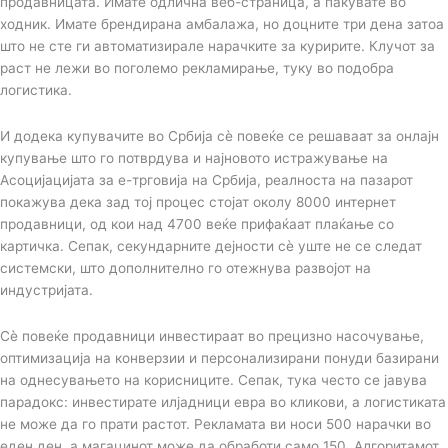
продавницата. Имате одлична веб-страница, а пакувате во
ходник. Имате брендирана амбалажа, но доцните три дена затоа
што не сте ги автоматизирале нарачките за куририте. Клучот за
раст не лежи во поголемо рекламирање, туку во подобра
логистика.
И додека купувачите во Србија сѐ повеќе се решаваат за онлајн
купување што го потврдува и најновото истражување на
Асоцијацијата за е-трговија на Србија, реалноста на пазарот
покажува дека зад тој процес стојат околу 8000 интернет
продавници, од кои над 4700 веќе прифаќаат плаќање со
картичка. Сепак, секундарните дејности сѐ уште не се следат
системски, што дополнително го отежнува развојот на
индустријата.
Сѐ повеќе продавници инвестираат во прецизно насочување,
оптимизација на конверзии и персонализирани понуди базирани
на однесувањето на корисниците. Сепак, тука често се јавува
парадокс: инвестирате илјадници евра во кликови, а логистиката
не може да го прати растот. Рекламата ви носи 500 нарачки во
еден ден, а магацинот може да обработи само 150. Алгоритамот