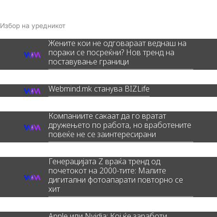
Избор на уредникот
Жените кои не одговараат веднаш на
пораки се посреќни? Нов тренд на
поставување граници
Webmind.mk станува BIZLife
Компаниите сакаат да го вратат
дружењето по работа, но вработените
повеќе не се заинтересирани
Генерацијата Z враќа тренд од
почетокот на 2000-тите: Малите
дигитални фотоапарати повторно се
хит
Apple или Nvidia: Кој ќе заработи