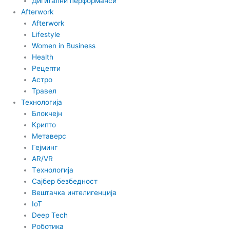
Дигитални перформанси
i
Afterwork
Afterwork
k
Lifestyle
Women in Business
t
Health
Рецепти
o
Астро
Травел
Технологија
k
Блокчејн
Крипто
-
Метаверс
Гејминг
i
AR/VR
Tехнологија
Сајбер безбедност
c
Вештачка интелигенција
IoT
o
Deep Tech
Роботика