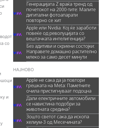
Генерацијата Z враќа тренд од
си
почетокот на 2000-тите: Малите
о
дигитални фотоапарати
повторно се хит
Apple или Nvidia: Кој ќе заработи
повеќе од револуцијата со
зводот
вештачката интелигенција?
ка со
Без адитиви и скриени состојки:
Направете домашно растително
млеко за само десет минути
НАЈНОВО
и
Apple не сака да ја повтори
рошоци
грешката на Meta: Паметните
очила пристигнуваат подоцна
ку и
Дали електричните автомобили
се навистина подобри за
животната средина?
Зошто светот сака да ископа
хелиум-3 од Месечината?
ку