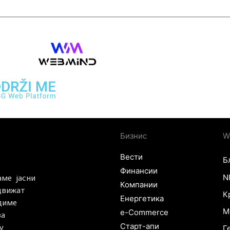
Бизнис
W
Вести
Б
Финансии
N
аме јасни
Компании
 движат
К
Енергетика
удиме
М
e-Commerce
за
Старт-апи
у
Г