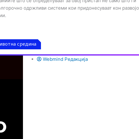
ниите што се определуваат за овој пристап не само што ги
долгорочно одржливи системи кои придонесуваат кон развојо
ии.
ивотна средина
Webmind Редакција