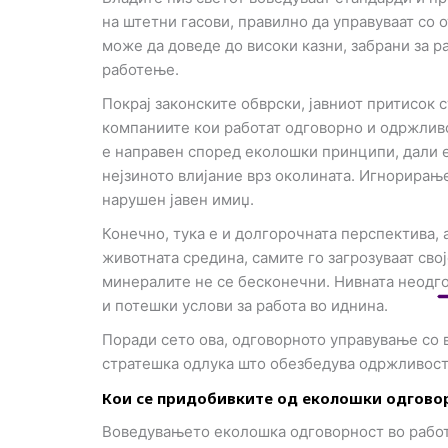
n
на штетни гасови, правилно да управуваат со 
може да доведе до високи казни, забрани за р
работење.
Покрај законските обврски, јавниот притисок 
компаниите кои работат одговорно и одржливо
е направен според еколошки принципи, дали е
нејзиното влијание врз околината. Игнорирањ
нарушен јавен имиџ.
Конечно, тука е и долгорочната перспектива, 
животната средина, самите го загрозуваат свој
минералите не се бесконечни. Нивната неодг
и потешки услови за работа во иднина.
Поради сето ова, одговорното управување со в
стратешка одлука што обезбедува одржливост,
Кои се придобивките од еколошки одгово
Воведувањето еколошка одговорност во работ