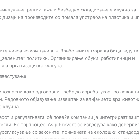
намалување, рециклажа и безбедно складирање е клучно за
 дизајн на производите со помала употреба на пластика и ш
ите нивоа во компанијата. Вработените мора да бидат едуци
 „зелените“ политики. Организирање обуки, работилници и
вна организациска култура.
известување
епознаени како одговорни треба да соработуваат со локалн
. Редовното објавување извештаи за влијанието врз животн
е клучна.
арот и регулативата, сè повеќе компании ја интегрираат заш
гии. Во тој процес, Asip Prevent се издвојува како доверли
усогласување со законите, примената на еколошки стандард