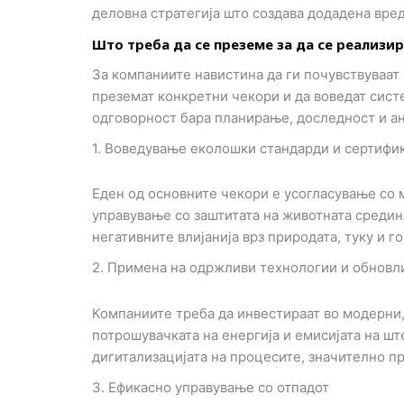
деловна стратегија што создава додадена вре
Што треба да се преземе за да се реализ
За компаниите навистина да ги почувствуваат
преземат конкретни чекори и да воведат сист
одговорност бара планирање, доследност и ан
1. Воведување еколошки стандарди и сертифи
Еден од основните чекори е усогласување со 
управување со заштитата на животната средин
негативните влијанија врз природата, туку и г
2. Примена на одржливи технологии и обновли
Компаниите треба да инвестираат во модерни,
потрошувачката на енергија и емисијата на шт
дигитализацијата на процесите, значително п
3. Ефикасно управување со отпадот