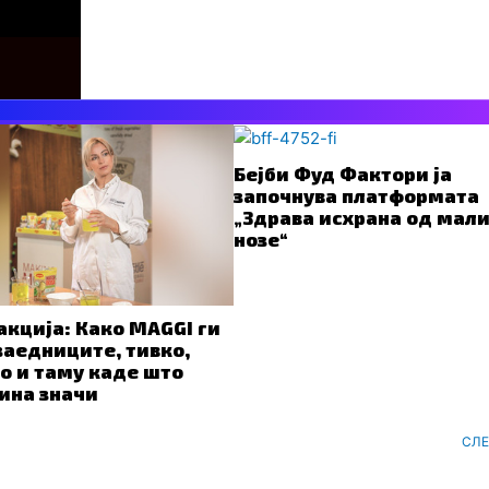
Бејби Фуд Фактори ја
започнува платформата
„Здрава исхрана од мал
нозе“
 акција: Како MAGGI ги
заедниците, тивко,
о и таму каде што
ина значи
СЛ