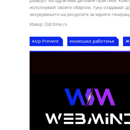
развојот на одржливи деловни практики. Компа
исполнуваат своите обврски, туку создаваат 
зачувувањето на ресурсите за идните генерац
Извор: Odrzime.rs
Asip Prevent
еколошко работење
Ж