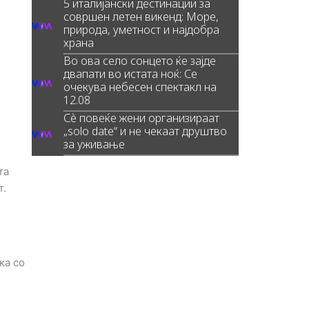
5 италијански дестинации за
совршен летен викенд: Море,
природа, уметност и најдобра
храна
Во ова село сонцето ќе зајде
двапати во истата ноќ: Се
очекува небесен спектакл на
12.08
Сè повеќе жени организираат
„solo date“ и не чекаат друштво
за уживање
та
т.
ка со