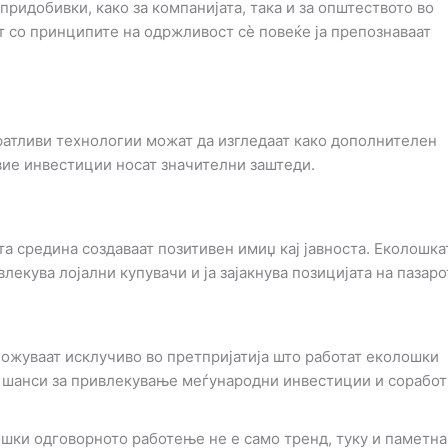
ридобивки, како за компанијата, така и за општеството во
т со принципите на одржливост сè повеќе ја препознаваат
фатливи технологии можат да изгледаат како дополнителен
вие инвестиции носат значителни заштеди.
а средина создаваат позитивен имиџ кај јавноста. Еколошка
екува лојални купувачи и ја зајакнува позицијата на пазаро
ожуваат исклучиво во претпријатија што работат еколошки
 шанси за привлекување меѓународни инвестиции и соработ
шки одговорното работење не е само тренд, туку и паметна