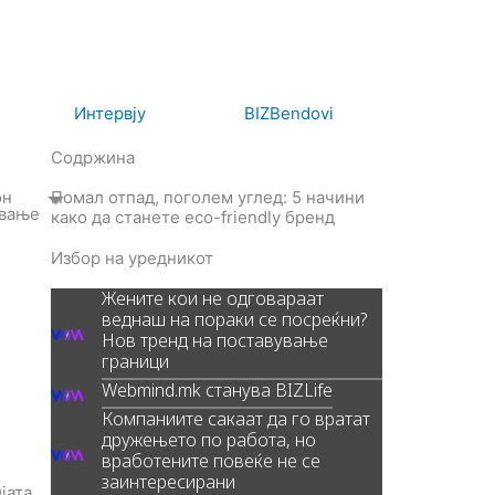
Интервју
BIZBendovi
Содржина
он
Помал отпад, поголем углед: 5 начини
ување
како да станете eco-friendly бренд
Избор на уредникот
Жените кои не одговараат
веднаш на пораки се посреќни?
Нов тренд на поставување
граници
Webmind.mk станува BIZLife
Компаниите сакаат да го вратат
дружењето по работа, но
вработените повеќе не се
заинтересирани
јата