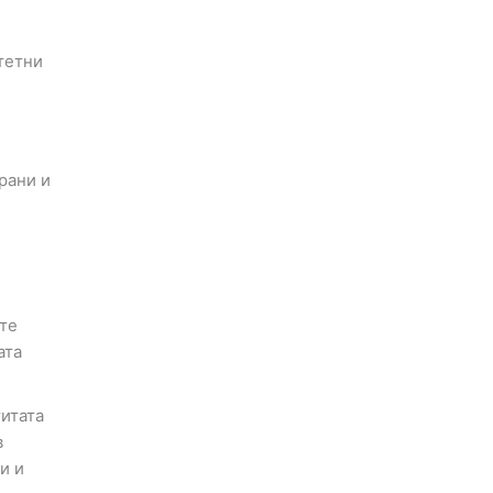
тетни
рани и
ите
ата
титата
в
и и