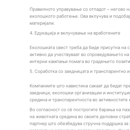
Правилното управување со отпадот – негово 
еколошкото работење. Ова вклучува и подобар
материјали.
4. Едукација и вклучување на вработените
Еколошката свест треба да биде присутна на с
активно да учествуваат во спроведувањето на
интерни кампањи помага во градењето позити
5. Соработка со заедницата и транспарентно 
Компаниите што навистина сакаат да бидат пр
заедници, еколошки организации и институции
средина и транспарентноста во активностите 
Во согласност со сè построгите барања на паз
на животната средина во своите деловни страте
партнер што обезбедува стручна поддршка за 