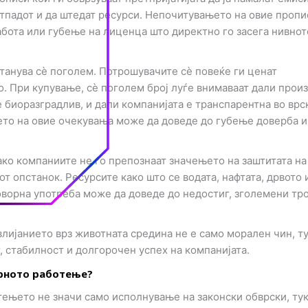
отпадот и да штедат ресурси. Непочитувањето на овие пропи
абота или губење на лиценца што директно го засега нивнот
станува сè поголем. Потрошувачите сè повеќе ги ценат
. При купување, сè поголем број луѓе внимаваат дали прои
 биоразградлив, и дали компанијата е транспарентна во врс
ето на овие очекувања може да доведе до губење доверба и
ако компаниите не го препознаат значењето на заштитата на
от опстанок. Ресурсите како што се водата, нафтата, дрвото 
оворна употреба може да доведе до недостиг, зголемени т
лијанието врз животната средина не е само морален чин, ту
 стабилност и долгорочен успех на компанијата.
рното работење?
ењето не значи само исполнување на законски обврски, ту