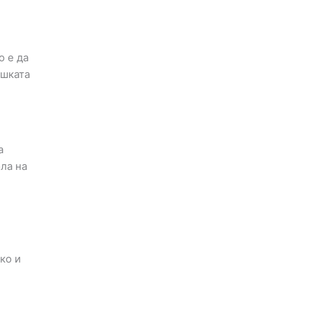
о е да
ошката
а
ла на
ко и