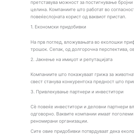
претставува можност за постигнување бројни п
целина. Компаниите што работат во согласнос
повеќеслојната корист од ваквиот пристап.
1. Економски придобивки
На прв поглед, вложувањата во еколошки при
трошок. Сепак, од долгорочна перспектива, о
2. Јакнење на имиџот и репутацијата
Компаниите што покажуваат грижа за животнат
свест станува конкурентска предност што привл
3. Привлекување партнери и инвеститори
Сè повеќе инвеститори и деловни партнери вл
одговорно. Ваквите компании имаат поголеми
реномирани организации.
Сите овие придобивки потврдуваат дека еколо