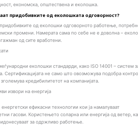
дност, економска, општествена и еколошка.
ираат придобивките од еколошката одговорност?
 придобивките од еколошки одговорното работење, потребн
емски промени. Намерата сама по себе не е доволна – екол
гажман од сите вработени.
кати
меѓународни еколошки стандарди, како ISO 14001 – систем з
а. Сертификацијата не само што овозможува подобра контро
о зголемува кредибилитетот на компанијата.
ви извори на енергија
 енергетски ефикасни технологии кои ја намалуваат
етни гасови. Користењето соларна или енергија од ветер, ка
ридонесуваат за одржливо работење.