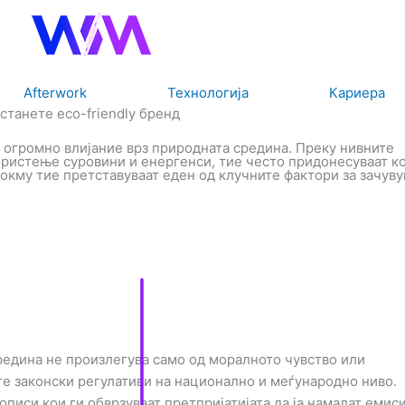
Afterwork
Технологија
Кариера
станете eco-friendly бренд
 огромно влијание врз природната средина. Преку нивните
ористење суровини и енергенси, тие често придонесуваат к
токму тие претставуваат еден од клучните фактори за зачув
редина не произлегува само од моралното чувство или
те законски регулативи на национално и меѓународно ниво.
описи кои ги обврзуваат претпријатијата да ја намалат емиси