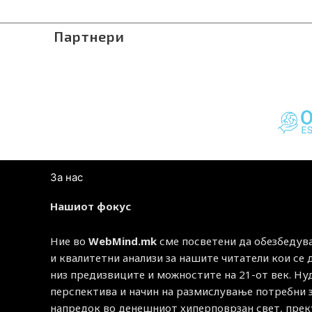
Партнери
За нас
Нашиот фокус
Ние во
WebMind.mk
сме посветени да обезбедув
и квалитетни анализи за нашите читатели кои се
низ предизвиците и можностите на 21-от век. Н
перспектива и начин на размислување потребни 
напредок во денешниот хиперповрзан свет, прек