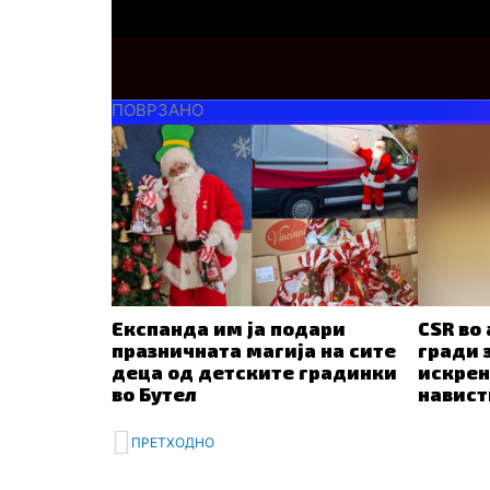
ПОВРЗАНО
Експанда им ја подари
CSR во
празничната магија на сите
гради 
деца од детските градинки
искрен
во Бутел
навист
Prev
ПРЕТХОДНО