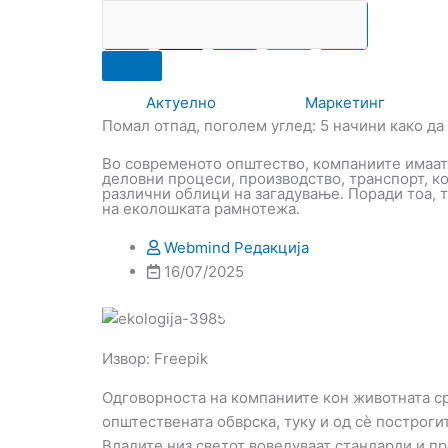
F
I
Y
I
L
Search
RS
ENG
Skip
a
n
o
c
i
to
c
s
u
o
n
content
e
t
t
-
k
Актуелно
Маркетинг
b
a
u
t
e
Помал отпад, поголем углед: 5 начини како да 
o
g
b
i
d
o
r
e
k
i
Во современото општество, компаниите имаат
деловни процеси, производство, транспорт, к
k
a
-
n
различни облици на загадување. Поради тоа, 
m
t
на еколошката рамнотежа.
i
Webmind Редакција
k
16/07/2025
t
o
k
-
Извор: Freepik
i
Одговорноста на компаниите кон животната с
c
општествената обврска, туку и од сè построги
o
Владите низ светот воведуваат стандарди и пр