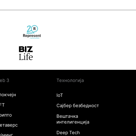
eb 3
Технологија
локчејн
IoT
FT
Сајбер безбедност
рипто
Вештачка
интелигенција
етаверс
Deep Tech
ејминг